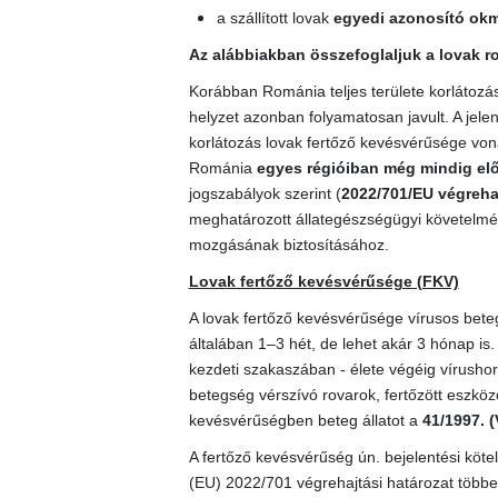
a szállított lovak
egyedi azonosító ok
Az alábbiakban összefoglaljuk a lovak r
Korábban Románia teljes területe korlátozás 
helyzet azonban folyamatosan javult. A jele
korlátozás lovak fertőző kevésvérűsége von
Románia
egyes régióiban még mindig elő
jogszabályok szerint (
2022/701/EU végrehaj
meghatározott állategészségügyi követelmény
mozgásának biztosításához.
Lovak fertőző kevésvérűsége (FKV)
A lovak fertőző kevésvérűsége vírusos bete
általában 1–3 hét, de lehet akár 3 hónap is
kezdeti szakaszában - élete végéig vírushor
betegség vérszívó rovarok, fertőzött eszközök
kevésvérűségben beteg állatot a
41/1997. (
A fertőző kevésvérűség ún. bejelentési kötel
(EU) 2022/701 végrehajtási határozat többek