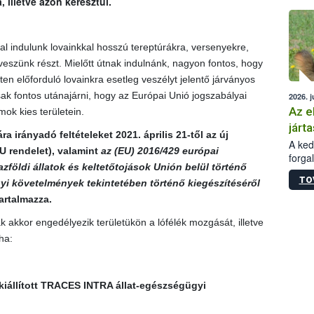
illetve azon keresztül.
épüle
l indulunk lovainkkal hosszú tereptúrákra, versenyekre,
szünk részt. Mielőtt útnak indulnánk, nagyon fontos, hogy
eten előforduló lovainkra esetleg veszélyt jelentő járványos
k fontos utánajárni, hogy az Európai Unió jogszabályai
2026. j
Az e
ok kies területein.
járta
irányadó feltételeket 2021. április 21-től az új
A kedv
U rendelet
), valamint
az (EU) 2016/429 európai
forga
zföldi állatok és keltetőtojások Unión belül történő
Korm.
TO
sérül
i követelmények tekintetében történő kiegészítéséről
felme
artalmazza.
veszé
 akkor engedélyezik területükön a lófélék mozgását, illetve
Ezen 
vonni
ha:
jártas
 kiállított TRACES INTRA állat-egészségügyi