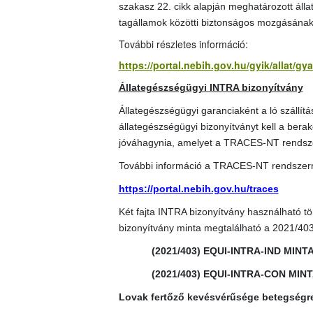
szakasz 22. cikk alapján meghatározott álla
tagállamok közötti biztonságos mozgásának
További részletes információ:
https://portal.nebih.gov.hu/gyik/allat/g
Állategészségügyi INTRA bizonyítvány
Állategészségügyi garanciaként a ló szállít
állategészségügyi bizonyítványt kell a berako
jóváhagynia, amelyet a TRACES-NT rendszerb
További információ a TRACES-NT rendszerr
https://portal.nebih.gov.hu/traces
Két fajta INTRA bizonyítvány használható tö
bizonyítvány minta megtalálható a 2021/40
(2021/403) EQUI-INTRA-IND MINT
(2021/403) EQUI-INTRA-CON MIN
Lovak fertőző kevésvérűsége betegségr