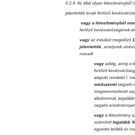
II.2.4. Az állat olyan létesítményből
jelentették lovak fertőző kevésvérű
vagy
a létesítményből nem
fertőző kevésvérűségének el
vagy
az indulást megelőző
1
jelentették
, amelynek utolsó
maradt
vagy
addig, amíg a l
fertőző kevésvérűség
alapuló rendelet I. m
módszerrel
végzett v
megsemmisítését vagy 
alkalommal, legaláb
negatív eredménnyel 
vagy
a létesítmény az
számított
legalább 3
egyedet leölték és me