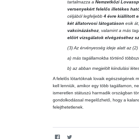
tartalmazza a
Nemzetközi Lovassp
versenyekért felelős illetékes ha
céljából legfeljebb
4 évre kiállított
két állatorvosi látogatáson
esik át
vakcinázáshoz
, valamint a más ta
előírt vizsgálatok elvégzéséhez 
(3) Az érvényesség ideje alatt az (2
a) más tagállamokba történő többszö
b) az abban megjelölt kiindulási lét
A felelős lótartóknak lovaik egészségének m
kell lenniük, amikor egy több tagállamon, 
ismeretlen státuszú harmadik országban törté
gondolkodással megelőzhető, hogy a kalando
felejthetetlenek.