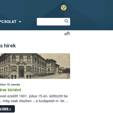
PCSOLAT
s hírek
úlius 15, szerda
éve történt
vvel ezelőtt 1901. július 15-én, költözött be
z, még csak részben – a budapesti m. kir.
i vetőmagvizsgáló állomás a Kis Rókus utca
VÁBB >
ám alatti, Czigler Győző által tervezett új