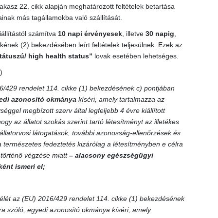
asz 22. cikk alapján meghatározott feltételek betartása
ainak más tagállamokba való szállítását.
iállítástól számítva
10 napi érvényesek
, illetve
30 napig
,
nek (2) bekezdésében leírt feltételek teljesülnek. Ezek az
tátuszú/ high health status”
lovak esetében lehetséges.
)
6/429 rendelet 114. cikke (1) bekezdésének c) pontjában
edi azonosító okmánya
kíséri, amely tartalmazza az
éggel megbízott szerv által legfeljebb 4 évre kiállított
hogy az állatot szokás szerint tartó létesítményt az illetékes
állatorvosi látogatások, további azonosság-ellenőrzések és
a természetes fedeztetés kizárólag a létesítményben e célra
en történő végzése miatt
– alacsony egészségügyi
ént ismeri el;
élét az (EU) 2016/429 rendelet 114. cikke (1) bekezdésének
mra szóló, egyedi azonosító okmánya kíséri, amely