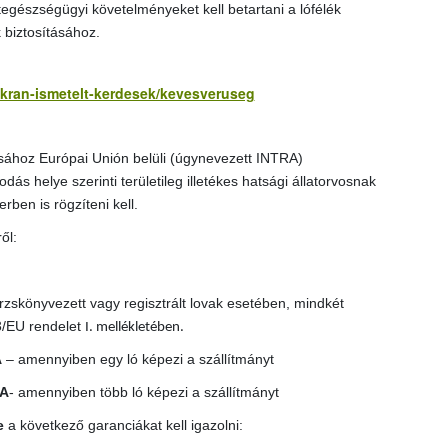
tegészségügyi követelményeket kell betartani a lófélék
 biztosításához.
yakran-ismetelt-kerdesek/kevesveruseg
ásához Európai Unión belüli (úgynevezett INTRA)
dás helye szerinti területileg illetékes hatsági állatorvosnak
en is rögzíteni kell.
ől:
rzskönyvezett vagy regisztrált lovak esetében, mindkét
3/EU rendelet
I. mellékletében.
A
– amennyiben egy ló képezi a szállítmányt
TA
- amennyiben több ló képezi a szállítmányt
e
a következő garanciákat kell igazolni: