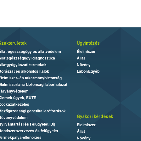
Szakterületek
Ügyintézés
Állat-egészségügy és állatvédelem
Élelmiszer
Állategészségügyi diagnosztika
Állat
Állatgyógyászati termékek
Növény
Borászat és alkoholos italok
Labor/Egyéb
Élelmiszer- és takarmánybiztonság
Élelmiszerlánc-biztonsági laborhálózat
Járványvédelem
Kiemelt ügyek, EUTR
Kockázatkezelés
Mezőgazdasági genetikai erőforrások
Gyakori kérdések
Növényvédelem
Nyilvántartási és Felügyeleti Díj
Élelmiszer
Rendszerszervezés és felügyelet
Állat
Termékpálya-ellenőrzés
Növény