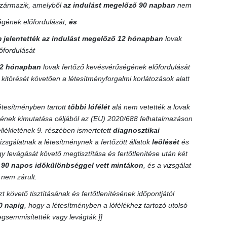
 származik, amelyből
az indulást megelőző 90 napban
nem
ségének előfordulását,
és
 jelentették az indulást megelőző 12 hónapban
lovak
őfordulását
2 hónapban
lovak fertőző kevésvérűségének előfordulását
 kitörését követően a létesítményforgalmi korlátozások alatt
étesítményben tartott
többi lófélét
alá nem vetették a lovak
ének kimutatása céljából az (EU) 2020/688 felhatalmazáson
ellékletének 9. részében ismertetett
diagnosztikai
izsgálatnak a létesítménynek a fertőzött állatok
leölését
és
levágását követő megtisztítása és fertőtlenítése után két
b
90 napos időkülönbséggel vett mintákon
, és a vizsgálat
nem zárult.
t követő tisztításának és fertőtlenítésének időpontjától
0 napig
, hogy a létesítményben a lófélékhez tartozó utolsó
gsemmisítették vagy levágták.]]