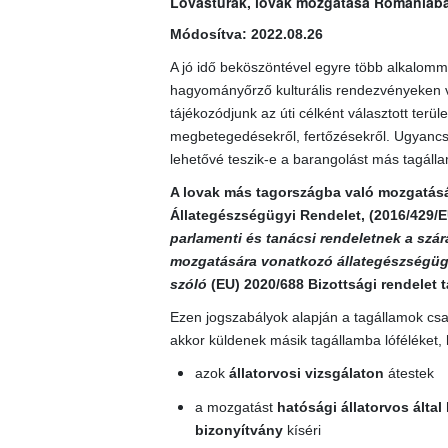
Lovastúrák, lovak mozgatása Romániába, 
Módosítva: 2022.08.26
A jó idő beköszöntével egyre több alkalomma
hagyományőrző kulturális rendezvényeken ve
tájékozódjunk az úti célként választott terül
megbetegedésekről, fertőzésekről. Ugyancsa
lehetővé teszik-e a barangolást más tagállam
A lovak más tagországba való mozgatására 
Állategészségügyi Rendelet
, (
2016/429/E
parlamenti és tanácsi rendeletnek a szára
mozgatására vonatkozó állategészségügy
szóló
(EU) 2020/688
Bizottsági rendelet t
Ezen jogszabályok alapján a tagállamok csak
akkor küldenek másik tagállamba lóféléket, 
azok
állatorvosi vizsgálaton
átestek
a mozgatást
hatósági állatorvos által
bizonyítvány
kíséri