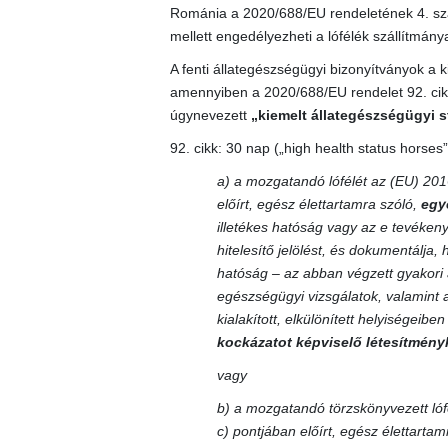
Románia a 2020/688/EU rendeletének 4. szak
mellett engedélyezheti a lófélék szállítmány
A fenti állategészségügyi bizonyítványok a k
amennyiben a 2020/688/EU rendelet 92. cikké
úgynevezett
„kiemelt állategészségügyi s
92. cikk: 30 nap („high health status horses”
a) a mozgatandó lófélét az (EU) 201
előírt, egész élettartamra szóló,
egy
illetékes hatóság vagy az e tevékenys
hitelesítő jelölést, és dokumentálja, 
hatóság – az abban végzett gyakori 
egészségügyi vizsgálatok, valamint 
kialakított, elkülönített helyiségeib
kockázatot képviselő létesítményk
vagy
b) a mozgatandó törzskönyvezett lóf
c) pontjában előírt, egész élettarta