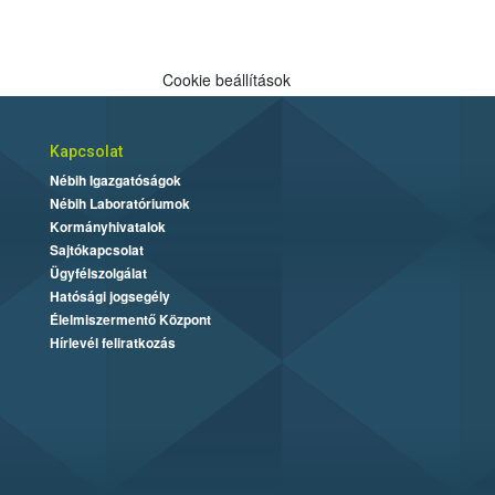
Cookie beállítások
Kapcsolat
Nébih Igazgatóságok
Nébih Laboratóriumok
Kormányhivatalok
Sajtókapcsolat
Ügyfélszolgálat
Hatósági jogsegély
Élelmiszermentő Központ
Hírlevél feliratkozás