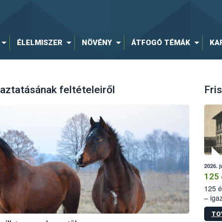
ÉLELMISZER
NÖVÉNY
ÁTFOGÓ TÉMÁK
KA
aztatásának feltételeiről
Fris
2026. j
125 
125 é
– iga
állam
TO
15. sz