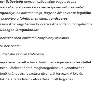
ort Szövetség
nemzeti szövetsége vagy a
lovas
tóság
által szervezett lovas versenyeken való részvétel
 engedélyt
, és dokumentálja, hogy az állat
évente legalább
, beleértve a
lóinfluenza elleni rendszeres
gállamokba vagy harmadik országokba történő mozgatáshoz
szükséges látogatásokat
.
) bekezdésben említett bizonyítvány alkalmas
ri belépésre;
esítménybe való visszatérésre.
egőrzése mellett a hazai lóállomány egészére is tekintettel
netalán, lóféléket érintő megbetegedésekre vonatkozóan
nő kirándulás, lovastúra útvonalát tervezik. A felelős
k ne a társállataink elvesztése miatt legyenek