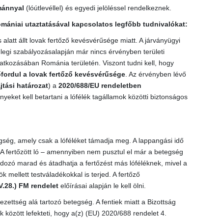
mánnyal
(lóútlevéllel) és egyedi jelöléssel rendelkeznek.
omániai utaztatásával kapcsolatos legfőbb tudnivalókat:
alatt állt lovak fertőző kevésvérűsége miatt. A járványügyi
nlegi szabályozásalapján már nincs érvényben területi
atkozásában Románia területén. Viszont tudni kell, hogy
fordul a lovak fertőző kevésvérűsége
. Az érvényben lévő
tási határozat
) a
2020/688/EU rendeletben
eket kell betartani a lófélék tagállamok közötti biztonságos
gség, amely csak a lóféléket támadja meg. A lappangási idő
. A fertőzött ló – amennyiben nem pusztul el már a betegség
dozó marad és átadhatja a fertőzést más lóféléknek, mivel a
 mellett testváladékokkal is terjed. A fertőző
V.28.) FM rendelet
előírásai alapján le kell ölni.
ezettség alá tartozó betegség. A fentiek miatt a Bizottság
 között lefekteti, hogy a(z) (EU) 2020/688 rendelet 4.