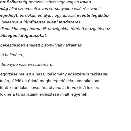
ort Szövetség
nemzeti szövetsége vagy a
lovas
tóság
által szervezett lovas versenyeken való részvétel
 engedélyt
, és dokumentálja, hogy az állat
évente legalább
, beleértve a
lóinfluenza elleni rendszeres
gállamokba vagy harmadik országokba történő mozgatáshoz
szükséges látogatásokat
.
) bekezdésben említett bizonyítvány alkalmas
ri belépésre;
esítménybe való visszatérésre.
egőrzése mellett a hazai lóállomány egészére is tekintettel
netalán, lóféléket érintő megbetegedésekre vonatkozóan
nő kirándulás, lovastúra útvonalát tervezik. A felelős
k ne a társállataink elvesztése miatt legyenek