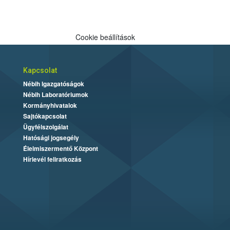
Cookie beállítások
Kapcsolat
Nébih Igazgatóságok
Nébih Laboratóriumok
Kormányhivatalok
Sajtókapcsolat
Ügyfélszolgálat
Hatósági jogsegély
Élelmiszermentő Központ
Hírlevél feliratkozás