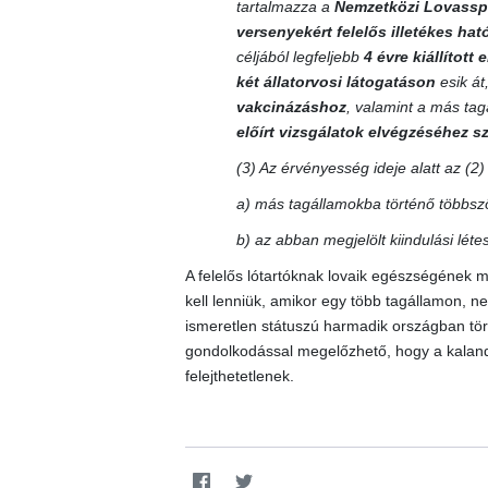
tartalmazza a
Nemzetközi Lovassp
versenyekért felelős illetékes ha
céljából legfeljebb
4 évre kiállított
két állatorvosi látogatáson
esik át
vakcinázáshoz
, valamint a más ta
előírt vizsgálatok elvégzéséhez 
(3) Az érvényesség ideje alatt az (2
a) más tagállamokba történő többszö
b) az abban megjelölt kiindulási lét
A felelős lótartóknak lovaik egészségének m
kell lenniük, amikor egy több tagállamon, 
ismeretlen státuszú harmadik országban törté
gondolkodással megelőzhető, hogy a kalando
felejthetetlenek.