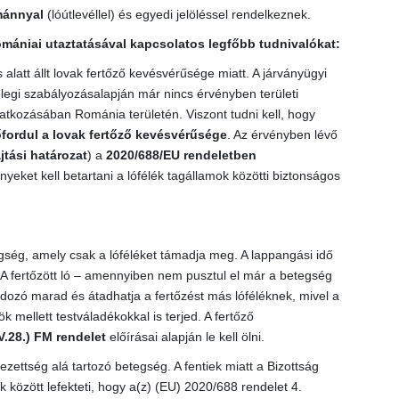
mánnyal
(lóútlevéllel) és egyedi jelöléssel rendelkeznek.
omániai utaztatásával kapcsolatos legfőbb tudnivalókat:
alatt állt lovak fertőző kevésvérűsége miatt. A járványügyi
nlegi szabályozásalapján már nincs érvényben területi
atkozásában Románia területén. Viszont tudni kell, hogy
fordul a lovak fertőző kevésvérűsége
. Az érvényben lévő
tási határozat
) a
2020/688/EU rendeletben
eket kell betartani a lófélék tagállamok közötti biztonságos
gség, amely csak a lóféléket támadja meg. A lappangási idő
. A fertőzött ló – amennyiben nem pusztul el már a betegség
dozó marad és átadhatja a fertőzést más lóféléknek, mivel a
 mellett testváladékokkal is terjed. A fertőző
V.28.) FM rendelet
előírásai alapján le kell ölni.
ezettség alá tartozó betegség. A fentiek miatt a Bizottság
 között lefekteti, hogy a(z) (EU) 2020/688 rendelet 4.