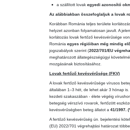
a szállított lovak
egyedi azonosító ok
Az alábbiakban összefoglaljuk a lovak r
Korábban Románia teljes területe korlátozás 
helyzet azonban folyamatosan javult. A jele
korlátozás lovak fertőző kevésvérűsége von
Románia
egyes régióiban még mindig elő
jogszabályok szerint (
2022/701/EU végrehaj
meghatározott állategészségügyi követelmény
mozgásának biztosításához.
Lovak fertőző kevésvérűsége (FKV)
A lovak fertőző kevésvérűsége vírusos bete
általában 1–3 hét, de lehet akár 3 hónap is
kezdeti szakaszában - élete végéig vírushor
betegség vérszívó rovarok, fertőzött eszközök
kevésvérűségben beteg állatot a
41/1997. (
A fertőző kevésvérűség ún. bejelentési kötel
(EU) 2022/701 végrehajtási határozat többek