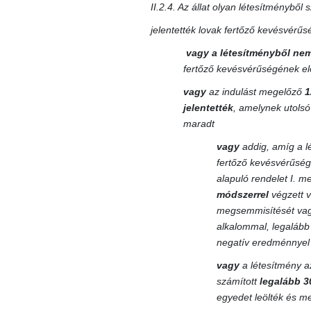
II.2.4. Az állat olyan létesítményből
jelentették lovak fertőző kevésvérű
vagy
a létesítményből nem
fertőző kevésvérűségének el
vagy
az indulást megelőző
1
jelentették
, amelynek utolsó
maradt
vagy
addig, amíg a l
fertőző kevésvérűség
alapuló rendelet I. m
módszerrel
végzett v
megsemmisítését vagy 
alkalommal, legaláb
negatív eredménnyel 
vagy
a létesítmény az
számított
legalább 3
egyedet leölték és me