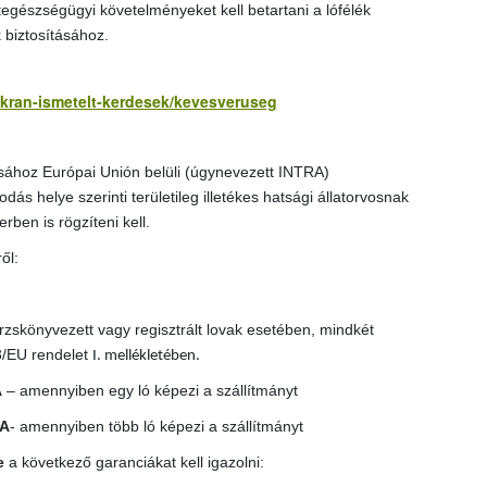
tegészségügyi követelményeket kell betartani a lófélék
 biztosításához.
yakran-ismetelt-kerdesek/kevesveruseg
ásához Európai Unión belüli (úgynevezett INTRA)
dás helye szerinti területileg illetékes hatsági állatorvosnak
en is rögzíteni kell.
ől:
rzskönyvezett vagy regisztrált lovak esetében, mindkét
3/EU rendelet
I. mellékletében.
A
– amennyiben egy ló képezi a szállítmányt
TA
- amennyiben több ló képezi a szállítmányt
e
a következő garanciákat kell igazolni: