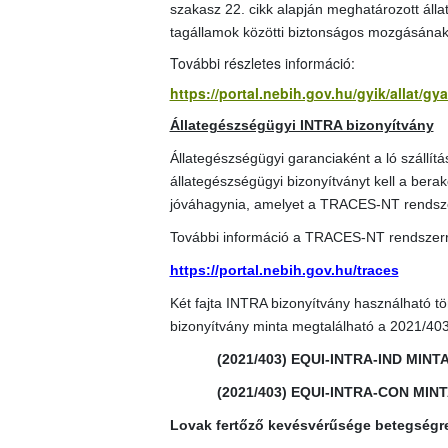
szakasz 22. cikk alapján meghatározott álla
tagállamok közötti biztonságos mozgásának
További részletes információ:
https://portal.nebih.gov.hu/gyik/allat/g
Állategészségügyi INTRA bizonyítvány
Állategészségügyi garanciaként a ló szállít
állategészségügyi bizonyítványt kell a berako
jóváhagynia, amelyet a TRACES-NT rendszerb
További információ a TRACES-NT rendszerr
https://portal.nebih.gov.hu/traces
Két fajta INTRA bizonyítvány használható tö
bizonyítvány minta megtalálható a 2021/40
(2021/403) EQUI-INTRA-IND MINT
(2021/403) EQUI-INTRA-CON MIN
Lovak fertőző kevésvérűsége betegségr