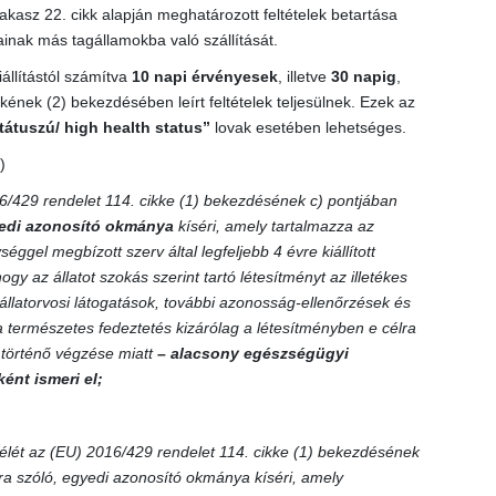
asz 22. cikk alapján meghatározott feltételek betartása
ainak más tagállamokba való szállítását.
iállítástól számítva
10 napi érvényesek
, illetve
30 napig
,
nek (2) bekezdésében leírt feltételek teljesülnek. Ezek az
tátuszú/ high health status”
lovak esetében lehetséges.
)
6/429 rendelet 114. cikke (1) bekezdésének c) pontjában
edi azonosító okmánya
kíséri, amely tartalmazza az
éggel megbízott szerv által legfeljebb 4 évre kiállított
hogy az állatot szokás szerint tartó létesítményt az illetékes
állatorvosi látogatások, további azonosság-ellenőrzések és
a természetes fedeztetés kizárólag a létesítményben e célra
en történő végzése miatt
– alacsony egészségügyi
ént ismeri el;
élét az (EU) 2016/429 rendelet 114. cikke (1) bekezdésének
mra szóló, egyedi azonosító okmánya kíséri, amely