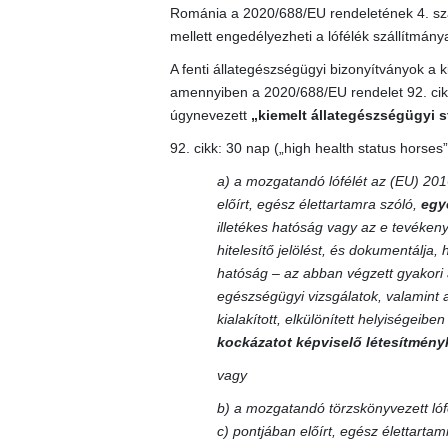
Románia a 2020/688/EU rendeletének 4. szak
mellett engedélyezheti a lófélék szállítmány
A fenti állategészségügyi bizonyítványok a k
amennyiben a 2020/688/EU rendelet 92. cikké
úgynevezett
„kiemelt állategészségügyi s
92. cikk: 30 nap („high health status horses”
a) a mozgatandó lófélét az (EU) 201
előírt, egész élettartamra szóló,
egy
illetékes hatóság vagy az e tevékenys
hitelesítő jelölést, és dokumentálja, 
hatóság – az abban végzett gyakori 
egészségügyi vizsgálatok, valamint 
kialakított, elkülönített helyiségeib
kockázatot képviselő létesítményk
vagy
b) a mozgatandó törzskönyvezett lóf
c) pontjában előírt, egész élettarta