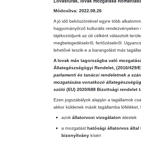
Lovastúrák, lovak mozgatása Romániába, 
Módosítva: 2022.08.26
A jó idő beköszöntével egyre több alkalomma
hagyományőrző kulturális rendezvényeken ve
tájékozódjunk az úti célként választott terül
megbetegedésekről, fertőzésekről. Ugyancsa
lehetővé teszik-e a barangolást más tagállam
A lovak más tagországba való mozgatására 
Állategészségügyi Rendelet
, (
2016/429/E
parlamenti és tanácsi rendeletnek a szára
mozgatására vonatkozó állategészségügy
szóló
(EU) 2020/688
Bizottsági rendelet t
Ezen jogszabályok alapján a tagállamok csak
akkor küldenek másik tagállamba lóféléket, 
azok
állatorvosi vizsgálaton
átestek
a mozgatást
hatósági állatorvos által
bizonyítvány
kíséri