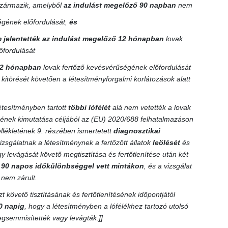
 származik, amelyből
az indulást megelőző 90 napban
nem
ségének előfordulását,
és
 jelentették az indulást megelőző 12 hónapban
lovak
őfordulását
2 hónapban
lovak fertőző kevésvérűségének előfordulását
 kitörését követően a létesítményforgalmi korlátozások alatt
étesítményben tartott
többi lófélét
alá nem vetették a lovak
ének kimutatása céljából az (EU) 2020/688 felhatalmazáson
ellékletének 9. részében ismertetett
diagnosztikai
izsgálatnak a létesítménynek a fertőzött állatok
leölését
és
levágását követő megtisztítása és fertőtlenítése után két
b
90 napos időkülönbséggel vett mintákon
, és a vizsgálat
nem zárult.
t követő tisztításának és fertőtlenítésének időpontjától
0 napig
, hogy a létesítményben a lófélékhez tartozó utolsó
gsemmisítették vagy levágták.]]