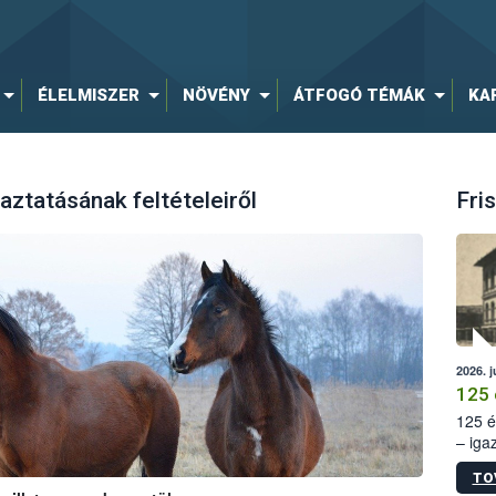
ÉLELMISZER
NÖVÉNY
ÁTFOGÓ TÉMÁK
KA
aztatásának feltételeiről
Fris
2026. j
125 
125 é
– iga
állam
TO
15. sz