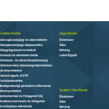
Szakterületek
Ügyintézés
Állat-egészségügy és állatvédelem
Élelmiszer
Állategészségügyi diagnosztika
Állat
Állatgyógyászati termékek
Növény
Borászat és alkoholos italok
Labor/Egyéb
Élelmiszer- és takarmánybiztonság
Élelmiszerlánc-biztonsági laborhálózat
Járványvédelem
Kiemelt ügyek, EUTR
Kockázatkezelés
Mezőgazdasági genetikai erőforrások
Gyakori kérdések
Növényvédelem
Nyilvántartási és Felügyeleti Díj
Élelmiszer
Rendszerszervezés és felügyelet
Állat
Termékpálya-ellenőrzés
Növény