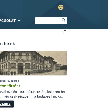
PCSOLAT
s hírek
úlius 15, szerda
éve történt
vvel ezelőtt 1901. július 15-én, költözött be
z, még csak részben – a budapesti m. kir.
i vetőmagvizsgáló állomás a Kis Rókus utca
VÁBB >
ám alatti, Czigler Győző által tervezett új