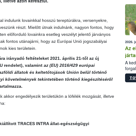
illetve azon keresztül.
épüle
l indulunk lovainkkal hosszú tereptúrákra, versenyekre,
szünk részt. Mielőtt útnak indulnánk, nagyon fontos, hogy
eten előforduló lovainkra esetleg veszélyt jelentő járványos
k fontos utánajárni, hogy az Európai Unió jogszabályai
2026. j
Az e
ok kies területein.
járta
irányadó feltételeket 2021. április 21-től az új
A kedv
U rendelet
), valamint
az (EU) 2016/429 európai
forga
zföldi állatok és keltetőtojások Unión belül történő
Korm.
TO
sérül
i követelmények tekintetében történő kiegészítéséről
felme
artalmazza.
veszé
 akkor engedélyezik területükön a lófélék mozgását, illetve
Ezen 
vonni
ha:
jártas
 kiállított TRACES INTRA állat-egészségügyi