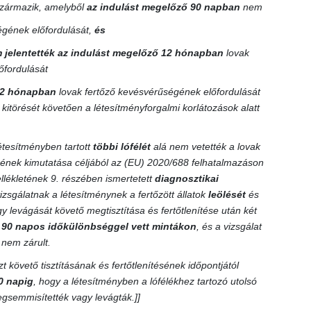
 származik, amelyből
az indulást megelőző 90 napban
nem
ségének előfordulását,
és
 jelentették az indulást megelőző 12 hónapban
lovak
őfordulását
2 hónapban
lovak fertőző kevésvérűségének előfordulását
 kitörését követően a létesítményforgalmi korlátozások alatt
étesítményben tartott
többi lófélét
alá nem vetették a lovak
ének kimutatása céljából az (EU) 2020/688 felhatalmazáson
ellékletének 9. részében ismertetett
diagnosztikai
izsgálatnak a létesítménynek a fertőzött állatok
leölését
és
levágását követő megtisztítása és fertőtlenítése után két
b
90 napos időkülönbséggel vett mintákon
, és a vizsgálat
nem zárult.
t követő tisztításának és fertőtlenítésének időpontjától
0 napig
, hogy a létesítményben a lófélékhez tartozó utolsó
gsemmisítették vagy levágták.]]