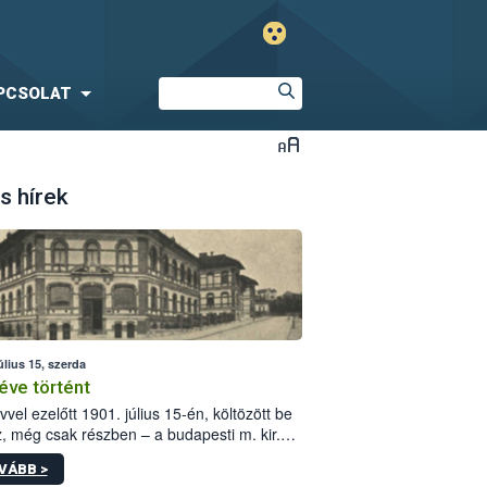
PCSOLAT
s hírek
úlius 15, szerda
éve történt
vvel ezelőtt 1901. július 15-én, költözött be
z, még csak részben – a budapesti m. kir.
i vetőmagvizsgáló állomás a Kis Rókus utca
VÁBB >
ám alatti, Czigler Győző által tervezett új