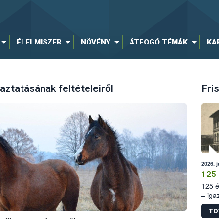
ÉLELMISZER
NÖVÉNY
ÁTFOGÓ TÉMÁK
KA
aztatásának feltételeiről
Fris
2026. j
125 
125 é
– iga
állam
TO
15. sz