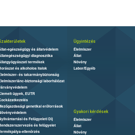
Szakterületek
Ügyintézés
Állat-egészségügy és állatvédelem
Élelmiszer
Állategészségügyi diagnosztika
Állat
Állatgyógyászati termékek
Növény
Borászat és alkoholos italok
Labor/Egyéb
Élelmiszer- és takarmánybiztonság
Élelmiszerlánc-biztonsági laborhálózat
Járványvédelem
Kiemelt ügyek, EUTR
Kockázatkezelés
Mezőgazdasági genetikai erőforrások
Gyakori kérdések
Növényvédelem
Nyilvántartási és Felügyeleti Díj
Élelmiszer
Rendszerszervezés és felügyelet
Állat
Termékpálya-ellenőrzés
Növény