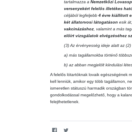
tartalmazza a
Nemzetközi Lovassp
versenyekért felelős illetékes ha
céljából legfeljebb
4 évre kiállított
két állatorvosi látogatáson
esik át
vakcinázáshoz
, valamint a más ta
előírt vizsgálatok elvégzéséhez 
(3) Az érvényesség ideje alatt az (2
a) más tagállamokba történő többszö
b) az abban megjelölt kiindulási lét
A felelős lótartóknak lovaik egészségének m
kell lenniük, amikor egy több tagállamon, 
ismeretlen státuszú harmadik országban törté
gondolkodással megelőzhető, hogy a kalando
felejthetetlenek.