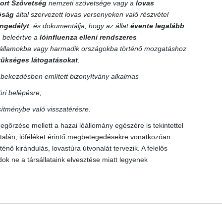
ort Szövetség
nemzeti szövetsége vagy a
lovas
tóság
által szervezett lovas versenyeken való részvétel
 engedélyt
, és dokumentálja, hogy az állat
évente legalább
, beleértve a
lóinfluenza elleni rendszeres
gállamokba vagy harmadik országokba történő mozgatáshoz
szükséges látogatásokat
.
) bekezdésben említett bizonyítvány alkalmas
ri belépésre;
esítménybe való visszatérésre.
egőrzése mellett a hazai lóállomány egészére is tekintettel
netalán, lóféléket érintő megbetegedésekre vonatkozóan
nő kirándulás, lovastúra útvonalát tervezik. A felelős
k ne a társállataink elvesztése miatt legyenek