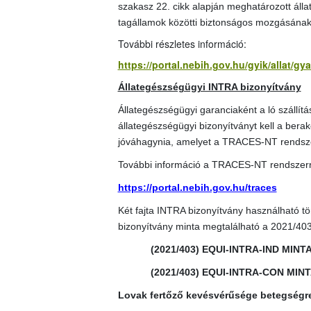
szakasz 22. cikk alapján meghatározott álla
tagállamok közötti biztonságos mozgásának
További részletes információ:
https://portal.nebih.gov.hu/gyik/allat/g
Állategészségügyi INTRA bizonyítvány
Állategészségügyi garanciaként a ló szállít
állategészségügyi bizonyítványt kell a berako
jóváhagynia, amelyet a TRACES-NT rendszerb
További információ a TRACES-NT rendszerr
https://portal.nebih.gov.hu/traces
Két fajta INTRA bizonyítvány használható tö
bizonyítvány minta megtalálható a 2021/40
(2021/403) EQUI-INTRA-IND MINT
(2021/403) EQUI-INTRA-CON MIN
Lovak fertőző kevésvérűsége betegségr