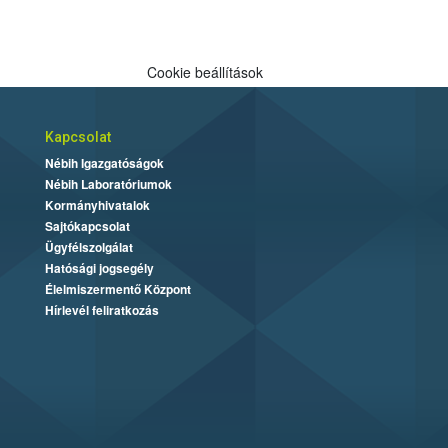
Cookie beállítások
Kapcsolat
Nébih Igazgatóságok
Nébih Laboratóriumok
Kormányhivatalok
Sajtókapcsolat
Ügyfélszolgálat
Hatósági jogsegély
Élelmiszermentő Központ
Hírlevél feliratkozás