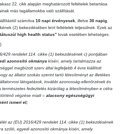
asz 22. cikk alapján meghatározott feltételek betartása
ainak más tagállamokba való szállítását.
iállítástól számítva
10 napi érvényesek
, illetve
30 napig
,
nek (2) bekezdésében leírt feltételek teljesülnek. Ezek az
tátuszú/ high health status”
lovak esetében lehetséges.
)
6/429 rendelet 114. cikke (1) bekezdésének c) pontjában
edi azonosító okmánya
kíséri, amely tartalmazza az
éggel megbízott szerv által legfeljebb 4 évre kiállított
hogy az állatot szokás szerint tartó létesítményt az illetékes
állatorvosi látogatások, további azonosság-ellenőrzések és
a természetes fedeztetés kizárólag a létesítményben e célra
en történő végzése miatt
– alacsony egészségügyi
ént ismeri el;
élét az (EU) 2016/429 rendelet 114. cikke (1) bekezdésének
mra szóló, egyedi azonosító okmánya kíséri, amely