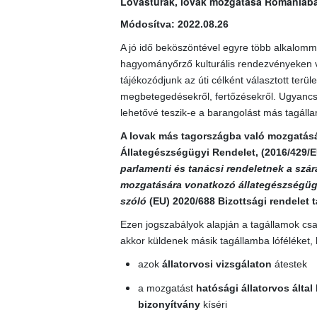
Lovastúrák, lovak mozgatása Romániába, 
Módosítva: 2022.08.26
A jó idő beköszöntével egyre több alkalomma
hagyományőrző kulturális rendezvényeken ve
tájékozódjunk az úti célként választott terül
megbetegedésekről, fertőzésekről. Ugyancsa
lehetővé teszik-e a barangolást más tagállam
A lovak más tagországba való mozgatására 
Állategészségügyi Rendelet
, (
2016/429/E
parlamenti és tanácsi rendeletnek a szára
mozgatására vonatkozó állategészségügy
szóló
(EU) 2020/688
Bizottsági rendelet t
Ezen jogszabályok alapján a tagállamok csak
akkor küldenek másik tagállamba lóféléket, 
azok
állatorvosi vizsgálaton
átestek
a mozgatást
hatósági állatorvos által
bizonyítvány
kíséri