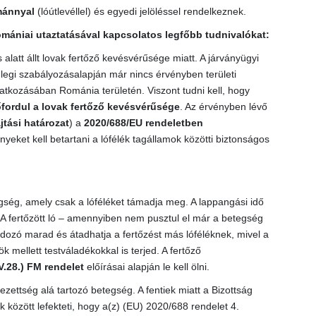
mánnyal
(lóútlevéllel) és egyedi jelöléssel rendelkeznek.
omániai utaztatásával kapcsolatos legfőbb tudnivalókat:
alatt állt lovak fertőző kevésvérűsége miatt. A járványügyi
nlegi szabályozásalapján már nincs érvényben területi
atkozásában Románia területén. Viszont tudni kell, hogy
fordul a lovak fertőző kevésvérűsége
. Az érvényben lévő
tási határozat
) a
2020/688/EU rendeletben
eket kell betartani a lófélék tagállamok közötti biztonságos
gség, amely csak a lóféléket támadja meg. A lappangási idő
. A fertőzött ló – amennyiben nem pusztul el már a betegség
dozó marad és átadhatja a fertőzést más lóféléknek, mivel a
 mellett testváladékokkal is terjed. A fertőző
V.28.) FM rendelet
előírásai alapján le kell ölni.
ezettség alá tartozó betegség. A fentiek miatt a Bizottság
 között lefekteti, hogy a(z) (EU) 2020/688 rendelet 4.