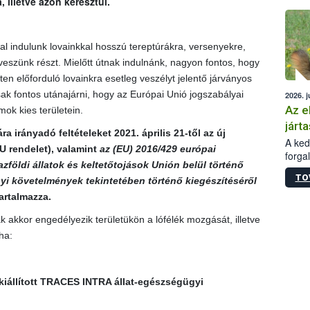
illetve azon keresztül.
épüle
l indulunk lovainkkal hosszú tereptúrákra, versenyekre,
szünk részt. Mielőtt útnak indulnánk, nagyon fontos, hogy
eten előforduló lovainkra esetleg veszélyt jelentő járványos
k fontos utánajárni, hogy az Európai Unió jogszabályai
2026. j
Az e
ok kies területein.
járta
irányadó feltételeket 2021. április 21-től az új
A kedv
U rendelet
), valamint
az (EU) 2016/429 európai
forga
zföldi állatok és keltetőtojások Unión belül történő
Korm.
TO
sérül
i követelmények tekintetében történő kiegészítéséről
felme
artalmazza.
veszé
 akkor engedélyezik területükön a lófélék mozgását, illetve
Ezen 
vonni
ha:
jártas
 kiállított TRACES INTRA állat-egészségügyi