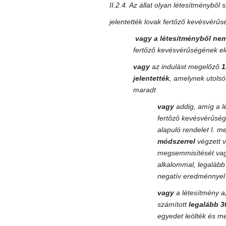
II.2.4. Az állat olyan létesítményből
jelentették lovak fertőző kevésvérű
vagy
a létesítményből nem
fertőző kevésvérűségének el
vagy
az indulást megelőző
1
jelentették
, amelynek utolsó
maradt
vagy
addig, amíg a l
fertőző kevésvérűség
alapuló rendelet I. m
módszerrel
végzett v
megsemmisítését vagy 
alkalommal, legaláb
negatív eredménnyel 
vagy
a létesítmény az
számított
legalább 3
egyedet leölték és me