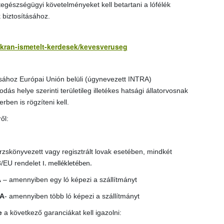
tegészségügyi követelményeket kell betartani a lófélék
 biztosításához.
yakran-ismetelt-kerdesek/kevesveruseg
ásához Európai Unión belüli (úgynevezett INTRA)
dás helye szerinti területileg illetékes hatsági állatorvosnak
en is rögzíteni kell.
ől:
rzskönyvezett vagy regisztrált lovak esetében, mindkét
3/EU rendelet
I. mellékletében.
A
– amennyiben egy ló képezi a szállítmányt
TA
- amennyiben több ló képezi a szállítmányt
e
a következő garanciákat kell igazolni: