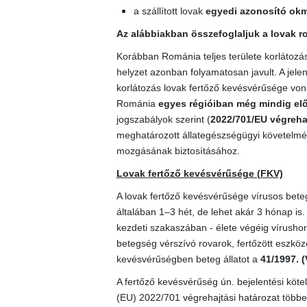
a szállított lovak
egyedi azonosító ok
Az alábbiakban összefoglaljuk a lovak r
Korábban Románia teljes területe korlátozás 
helyzet azonban folyamatosan javult. A jele
korlátozás lovak fertőző kevésvérűsége von
Románia
egyes régióiban még mindig elő
jogszabályok szerint (
2022/701/EU végrehaj
meghatározott állategészségügyi követelmény
mozgásának biztosításához.
Lovak fertőző kevésvérűsége (FKV)
A lovak fertőző kevésvérűsége vírusos bete
általában 1–3 hét, de lehet akár 3 hónap is
kezdeti szakaszában - élete végéig vírushor
betegség vérszívó rovarok, fertőzött eszközök
kevésvérűségben beteg állatot a
41/1997. (
A fertőző kevésvérűség ún. bejelentési kötel
(EU) 2022/701 végrehajtási határozat többek