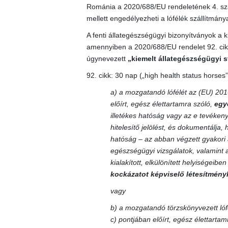
Románia a 2020/688/EU rendeletének 4. szak
mellett engedélyezheti a lófélék szállítmány
A fenti állategészségügyi bizonyítványok a k
amennyiben a 2020/688/EU rendelet 92. cikké
úgynevezett
„kiemelt állategészségügyi s
92. cikk: 30 nap („high health status horses”
a) a mozgatandó lófélét az (EU) 201
előírt, egész élettartamra szóló,
egy
illetékes hatóság vagy az e tevékenys
hitelesítő jelölést, és dokumentálja, 
hatóság – az abban végzett gyakori 
egészségügyi vizsgálatok, valamint 
kialakított, elkülönített helyiségeib
kockázatot képviselő létesítményk
vagy
b) a mozgatandó törzskönyvezett lóf
c) pontjában előírt, egész élettarta