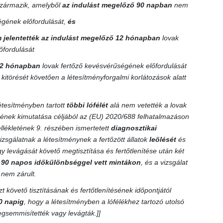
 származik, amelyből
az indulást megelőző 90 napban
nem
ségének előfordulását,
és
 jelentették az indulást megelőző 12 hónapban
lovak
őfordulását
2 hónapban
lovak fertőző kevésvérűségének előfordulását
 kitörését követően a létesítményforgalmi korlátozások alatt
étesítményben tartott
többi lófélét
alá nem vetették a lovak
ének kimutatása céljából az (EU) 2020/688 felhatalmazáson
ellékletének 9. részében ismertetett
diagnosztikai
izsgálatnak a létesítménynek a fertőzött állatok
leölését
és
levágását követő megtisztítása és fertőtlenítése után két
b
90 napos időkülönbséggel vett mintákon
, és a vizsgálat
nem zárult.
t követő tisztításának és fertőtlenítésének időpontjától
0 napig
, hogy a létesítményben a lófélékhez tartozó utolsó
gsemmisítették vagy levágták.]]