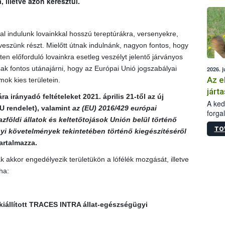
illetve azon keresztül.
épüle
l indulunk lovainkkal hosszú tereptúrákra, versenyekre,
szünk részt. Mielőtt útnak indulnánk, nagyon fontos, hogy
eten előforduló lovainkra esetleg veszélyt jelentő járványos
k fontos utánajárni, hogy az Európai Unió jogszabályai
2026. j
Az e
ok kies területein.
járta
irányadó feltételeket 2021. április 21-től az új
A kedv
U rendelet
), valamint
az (EU) 2016/429 európai
forga
zföldi állatok és keltetőtojások Unión belül történő
Korm.
TO
sérül
i követelmények tekintetében történő kiegészítéséről
felme
artalmazza.
veszé
 akkor engedélyezik területükön a lófélék mozgását, illetve
Ezen 
vonni
ha:
jártas
 kiállított TRACES INTRA állat-egészségügyi