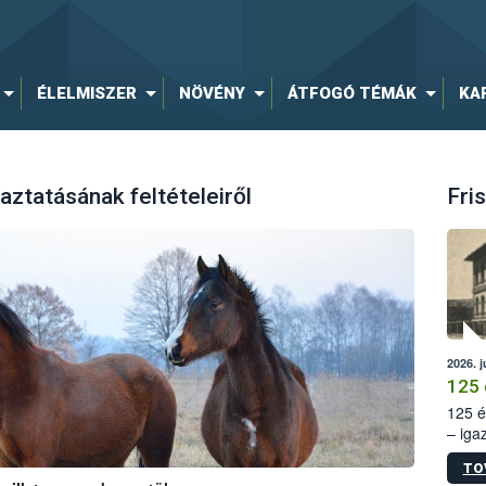
ÉLELMISZER
NÖVÉNY
ÁTFOGÓ TÉMÁK
KA
aztatásának feltételeiről
Fris
2026. j
125 
125 é
– iga
állam
TO
15. sz