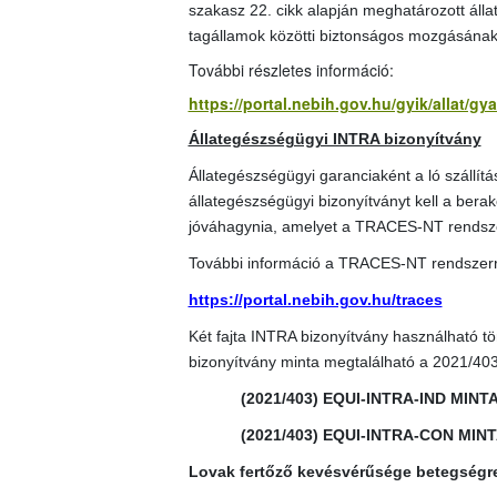
szakasz 22. cikk alapján meghatározott álla
tagállamok közötti biztonságos mozgásának
További részletes információ:
https://portal.nebih.gov.hu/gyik/allat/g
Állategészségügyi INTRA bizonyítvány
Állategészségügyi garanciaként a ló szállít
állategészségügyi bizonyítványt kell a berako
jóváhagynia, amelyet a TRACES-NT rendszerb
További információ a TRACES-NT rendszerr
https://portal.nebih.gov.hu/traces
Két fajta INTRA bizonyítvány használható tö
bizonyítvány minta megtalálható a 2021/40
(2021/403) EQUI-INTRA-IND MINT
(2021/403) EQUI-INTRA-CON MIN
Lovak fertőző kevésvérűsége betegségr