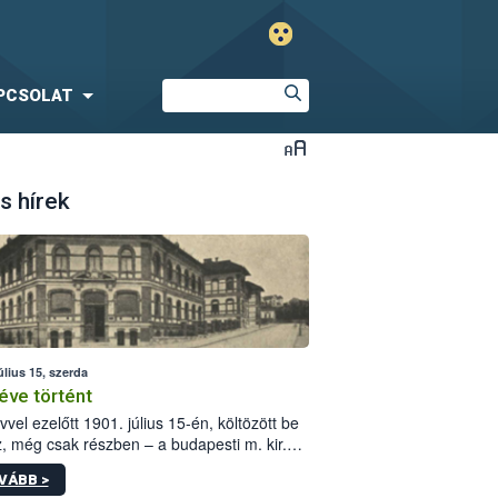
PCSOLAT
s hírek
úlius 15, szerda
éve történt
vvel ezelőtt 1901. július 15-én, költözött be
z, még csak részben – a budapesti m. kir.
i vetőmagvizsgáló állomás a Kis Rókus utca
VÁBB >
ám alatti, Czigler Győző által tervezett új