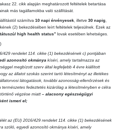
asz 22. cikk alapján meghatározott feltételek betartása
ainak más tagállamokba való szállítását.
iállítástól számítva
10 napi érvényesek
, illetve
30 napig
,
nek (2) bekezdésében leírt feltételek teljesülnek. Ezek az
tátuszú/ high health status”
lovak esetében lehetséges.
)
6/429 rendelet 114. cikke (1) bekezdésének c) pontjában
edi azonosító okmánya
kíséri, amely tartalmazza az
éggel megbízott szerv által legfeljebb 4 évre kiállított
hogy az állatot szokás szerint tartó létesítményt az illetékes
állatorvosi látogatások, további azonosság-ellenőrzések és
a természetes fedeztetés kizárólag a létesítményben e célra
en történő végzése miatt
– alacsony egészségügyi
ént ismeri el;
élét az (EU) 2016/429 rendelet 114. cikke (1) bekezdésének
mra szóló, egyedi azonosító okmánya kíséri, amely