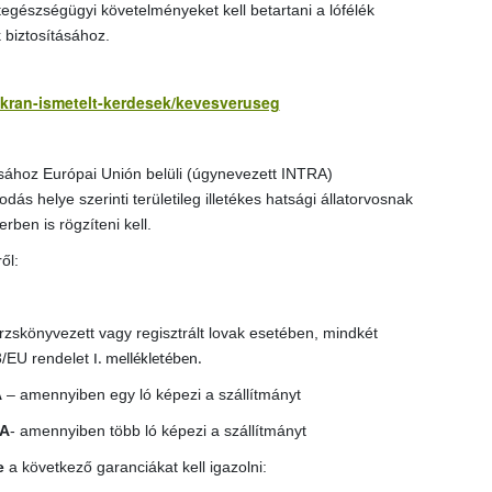
tegészségügyi követelményeket kell betartani a lófélék
 biztosításához.
yakran-ismetelt-kerdesek/kevesveruseg
ásához Európai Unión belüli (úgynevezett INTRA)
dás helye szerinti területileg illetékes hatsági állatorvosnak
en is rögzíteni kell.
ől:
rzskönyvezett vagy regisztrált lovak esetében, mindkét
3/EU rendelet
I. mellékletében.
A
– amennyiben egy ló képezi a szállítmányt
TA
- amennyiben több ló képezi a szállítmányt
e
a következő garanciákat kell igazolni: