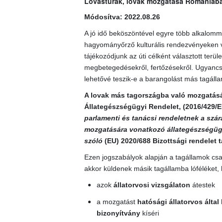
Lovastúrák, lovak mozgatása Romániába, 
Módosítva: 2022.08.26
A jó idő beköszöntével egyre több alkalomma
hagyományőrző kulturális rendezvényeken ve
tájékozódjunk az úti célként választott terül
megbetegedésekről, fertőzésekről. Ugyancsa
lehetővé teszik-e a barangolást más tagállam
A lovak más tagországba való mozgatására 
Állategészségügyi Rendelet
, (
2016/429/E
parlamenti és tanácsi rendeletnek a szára
mozgatására vonatkozó állategészségügy
szóló
(EU) 2020/688
Bizottsági rendelet t
Ezen jogszabályok alapján a tagállamok csak
akkor küldenek másik tagállamba lóféléket, 
azok
állatorvosi vizsgálaton
átestek
a mozgatást
hatósági állatorvos által
bizonyítvány
kíséri