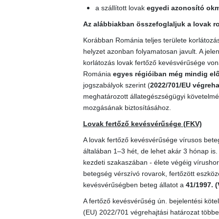
a szállított lovak
egyedi azonosító ok
Az alábbiakban összefoglaljuk a lovak r
Korábban Románia teljes területe korlátozás 
helyzet azonban folyamatosan javult. A jele
korlátozás lovak fertőző kevésvérűsége von
Románia
egyes régióiban még mindig elő
jogszabályok szerint (
2022/701/EU végrehaj
meghatározott állategészségügyi követelmény
mozgásának biztosításához.
Lovak fertőző kevésvérűsége (FKV)
A lovak fertőző kevésvérűsége vírusos bete
általában 1–3 hét, de lehet akár 3 hónap is
kezdeti szakaszában - élete végéig vírushor
betegség vérszívó rovarok, fertőzött eszközök
kevésvérűségben beteg állatot a
41/1997. (
A fertőző kevésvérűség ún. bejelentési kötel
(EU) 2022/701 végrehajtási határozat többek