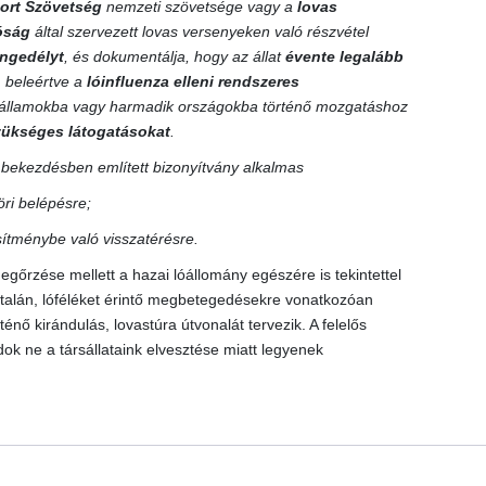
ort Szövetség
nemzeti szövetsége vagy a
lovas
tóság
által szervezett lovas versenyeken való részvétel
 engedélyt
, és dokumentálja, hogy az állat
évente legalább
, beleértve a
lóinfluenza elleni rendszeres
gállamokba vagy harmadik országokba történő mozgatáshoz
szükséges látogatásokat
.
) bekezdésben említett bizonyítvány alkalmas
ri belépésre;
esítménybe való visszatérésre.
egőrzése mellett a hazai lóállomány egészére is tekintettel
netalán, lóféléket érintő megbetegedésekre vonatkozóan
nő kirándulás, lovastúra útvonalát tervezik. A felelős
k ne a társállataink elvesztése miatt legyenek