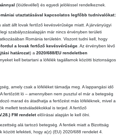
mánnyal
(lóútlevéllel) és egyedi jelöléssel rendelkeznek.
omániai utaztatásával kapcsolatos legfőbb tudnivalókat:
alatt állt lovak fertőző kevésvérűsége miatt. A járványügyi
nlegi szabályozásalapján már nincs érvényben területi
atkozásában Románia területén. Viszont tudni kell, hogy
fordul a lovak fertőző kevésvérűsége
. Az érvényben lévő
tási határozat
) a
2020/688/EU rendeletben
eket kell betartani a lófélék tagállamok közötti biztonságos
gség, amely csak a lóféléket támadja meg. A lappangási idő
. A fertőzött ló – amennyiben nem pusztul el már a betegség
dozó marad és átadhatja a fertőzést más lóféléknek, mivel a
 mellett testváladékokkal is terjed. A fertőző
V.28.) FM rendelet
előírásai alapján le kell ölni.
ezettség alá tartozó betegség. A fentiek miatt a Bizottság
 között lefekteti, hogy a(z) (EU) 2020/688 rendelet 4.