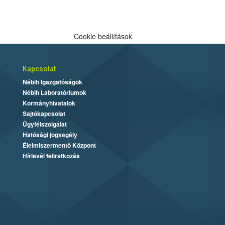
Cookie beállítások
Kapcsolat
Nébih Igazgatóságok
Nébih Laboratóriumok
Kormányhivatalok
Sajtókapcsolat
Ügyfélszolgálat
Hatósági jogsegély
Élelmiszermentő Központ
Hírlevél feliratkozás