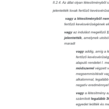
II.2.4. Az állat olyan létesítményből
jelentették lovak fertőző kevésvérű
vagy
a létesítményből nem
fertőző kevésvérűségének el
vagy
az indulást megelőző
1
jelentették
, amelynek utolsó
maradt
vagy
addig, amíg a l
fertőző kevésvérűség
alapuló rendelet I. m
módszerrel
végzett v
megsemmisítését vagy 
alkalommal, legaláb
negatív eredménnyel 
vagy
a létesítmény az
számított
legalább 3
egyedet leölték és me