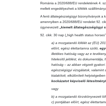
Románia a 2020/688/EU rendeletének 4. szak
mellett engedélyezheti a lófélék szállítmány
A fenti állategészségügyi bizonyítványok a k
amennyiben a 2020/688/EU rendelet 92. cikké
úgynevezett
„kiemelt állategészségügyi s
92. cikk: 30 nap („high health status horses”
a) a mozgatandó lófélét az (EU) 201
előírt, egész élettartamra szóló,
egy
illetékes hatóság vagy az e tevékenys
hitelesítő jelölést, és dokumentálja, 
hatóság – az abban végzett gyakori 
egészségügyi vizsgálatok, valamint 
kialakított, elkülönített helyiségeib
kockázatot képviselő létesítményk
vagy
b) a mozgatandó törzskönyvezett lóf
c) pontjában előírt, egész élettarta