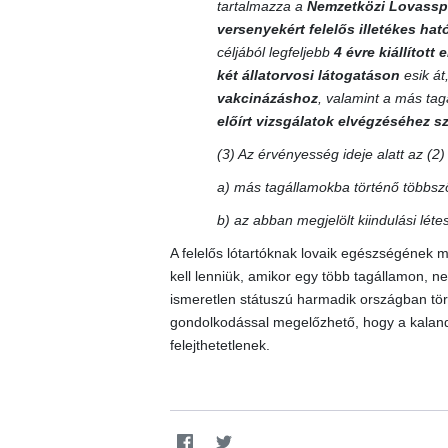
tartalmazza a
Nemzetközi Lovassp
versenyekért felelős illetékes ha
céljából legfeljebb
4 évre kiállított
két állatorvosi látogatáson
esik át
vakcinázáshoz
, valamint a más ta
előírt vizsgálatok elvégzéséhez 
(3) Az érvényesség ideje alatt az (2
a) más tagállamokba történő többszö
b) az abban megjelölt kiindulási lét
A felelős lótartóknak lovaik egészségének m
kell lenniük, amikor egy több tagállamon, 
ismeretlen státuszú harmadik országban törté
gondolkodással megelőzhető, hogy a kalando
felejthetetlenek.