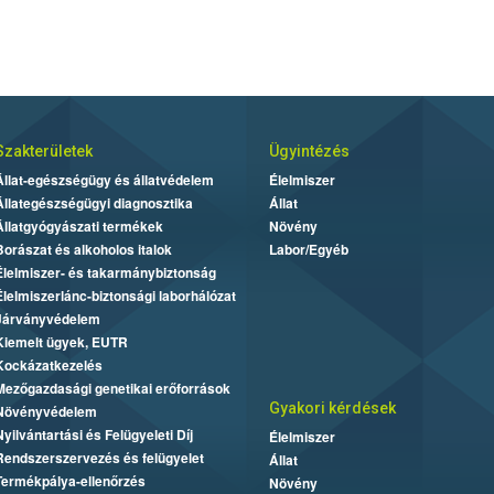
Szakterületek
Ügyintézés
Állat-egészségügy és állatvédelem
Élelmiszer
Állategészségügyi diagnosztika
Állat
Állatgyógyászati termékek
Növény
Borászat és alkoholos italok
Labor/Egyéb
Élelmiszer- és takarmánybiztonság
Élelmiszerlánc-biztonsági laborhálózat
Járványvédelem
Kiemelt ügyek, EUTR
Kockázatkezelés
Mezőgazdasági genetikai erőforrások
Gyakori kérdések
Növényvédelem
Nyilvántartási és Felügyeleti Díj
Élelmiszer
Rendszerszervezés és felügyelet
Állat
Termékpálya-ellenőrzés
Növény