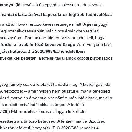
mánnyal
(lóútlevéllel) és egyedi jelöléssel rendelkeznek.
omániai utaztatásával kapcsolatos legfőbb tudnivalókat:
alatt állt lovak fertőző kevésvérűsége miatt. A járványügyi
nlegi szabályozásalapján már nincs érvényben területi
atkozásában Románia területén. Viszont tudni kell, hogy
fordul a lovak fertőző kevésvérűsége
. Az érvényben lévő
tási határozat
) a
2020/688/EU rendeletben
eket kell betartani a lófélék tagállamok közötti biztonságos
gség, amely csak a lóféléket támadja meg. A lappangási idő
. A fertőzött ló – amennyiben nem pusztul el már a betegség
dozó marad és átadhatja a fertőzést más lóféléknek, mivel a
 mellett testváladékokkal is terjed. A fertőző
V.28.) FM rendelet
előírásai alapján le kell ölni.
ezettség alá tartozó betegség. A fentiek miatt a Bizottság
 között lefekteti, hogy a(z) (EU) 2020/688 rendelet 4.