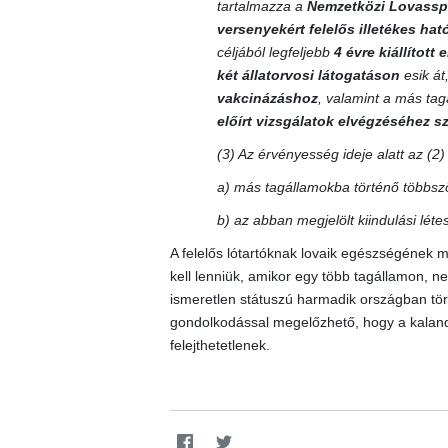
tartalmazza a
Nemzetközi Lovassp
versenyekért felelős illetékes ha
céljából legfeljebb
4 évre kiállított
két állatorvosi látogatáson
esik át
vakcinázáshoz
, valamint a más ta
előírt vizsgálatok elvégzéséhez 
(3) Az érvényesség ideje alatt az (2
a) más tagállamokba történő többszö
b) az abban megjelölt kiindulási lét
A felelős lótartóknak lovaik egészségének m
kell lenniük, amikor egy több tagállamon, 
ismeretlen státuszú harmadik országban törté
gondolkodással megelőzhető, hogy a kalando
felejthetetlenek.