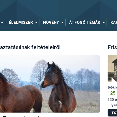
ÉLELMISZER
NÖVÉNY
ÁTFOGÓ TÉMÁK
KA
aztatásának feltételeiről
Fris
2026. j
125 
125 é
– iga
állam
TO
15. sz