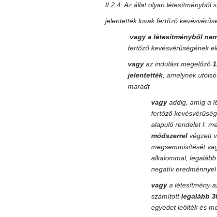
II.2.4. Az állat olyan létesítményből
jelentették lovak fertőző kevésvérű
vagy
a létesítményből nem
fertőző kevésvérűségének el
vagy
az indulást megelőző
1
jelentették
, amelynek utolsó
maradt
vagy
addig, amíg a l
fertőző kevésvérűség
alapuló rendelet I. m
módszerrel
végzett v
megsemmisítését vagy 
alkalommal, legaláb
negatív eredménnyel 
vagy
a létesítmény az
számított
legalább 3
egyedet leölték és me