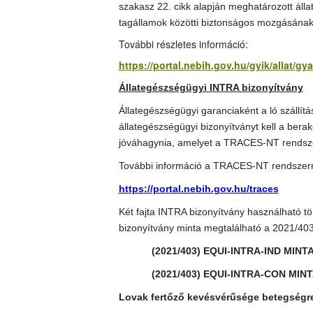
szakasz 22. cikk alapján meghatározott álla
tagállamok közötti biztonságos mozgásának
További részletes információ:
https://portal.nebih.gov.hu/gyik/allat/g
Állategészségügyi INTRA bizonyítvány
Állategészségügyi garanciaként a ló szállít
állategészségügyi bizonyítványt kell a berako
jóváhagynia, amelyet a TRACES-NT rendszerb
További információ a TRACES-NT rendszerr
https://portal.nebih.gov.hu/traces
Két fajta INTRA bizonyítvány használható tö
bizonyítvány minta megtalálható a 2021/40
(2021/403) EQUI-INTRA-IND MINT
(2021/403) EQUI-INTRA-CON MIN
Lovak fertőző kevésvérűsége betegségr