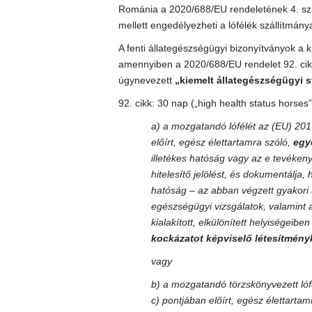
Románia a 2020/688/EU rendeletének 4. szak
mellett engedélyezheti a lófélék szállítmány
A fenti állategészségügyi bizonyítványok a k
amennyiben a 2020/688/EU rendelet 92. cikké
úgynevezett
„kiemelt állategészségügyi s
92. cikk: 30 nap („high health status horses”
a) a mozgatandó lófélét az (EU) 201
előírt, egész élettartamra szóló,
egy
illetékes hatóság vagy az e tevékenys
hitelesítő jelölést, és dokumentálja, 
hatóság – az abban végzett gyakori 
egészségügyi vizsgálatok, valamint 
kialakított, elkülönített helyiségeib
kockázatot képviselő létesítményk
vagy
b) a mozgatandó törzskönyvezett lóf
c) pontjában előírt, egész élettarta