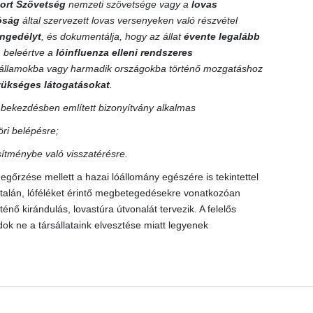
ort Szövetség
nemzeti szövetsége vagy a
lovas
tóság
által szervezett lovas versenyeken való részvétel
 engedélyt
, és dokumentálja, hogy az állat
évente legalább
, beleértve a
lóinfluenza elleni rendszeres
gállamokba vagy harmadik országokba történő mozgatáshoz
szükséges látogatásokat
.
) bekezdésben említett bizonyítvány alkalmas
ri belépésre;
esítménybe való visszatérésre.
egőrzése mellett a hazai lóállomány egészére is tekintettel
netalán, lóféléket érintő megbetegedésekre vonatkozóan
nő kirándulás, lovastúra útvonalát tervezik. A felelős
k ne a társállataink elvesztése miatt legyenek