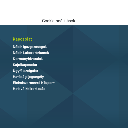
Cookie beállítások
Kapcsolat
Nébih Igazgatóságok
Nébih Laboratóriumok
Kormányhivatalok
Sajtókapcsolat
Ügyfélszolgálat
Hatósági jogsegély
Élelmiszermentő Központ
Hírlevél feliratkozás