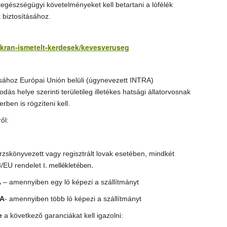
tegészségügyi követelményeket kell betartani a lófélék
 biztosításához.
yakran-ismetelt-kerdesek/kevesveruseg
ásához Európai Unión belüli (úgynevezett INTRA)
dás helye szerinti területileg illetékes hatsági állatorvosnak
en is rögzíteni kell.
ől:
rzskönyvezett vagy regisztrált lovak esetében, mindkét
3/EU rendelet
I. mellékletében.
A
– amennyiben egy ló képezi a szállítmányt
TA
- amennyiben több ló képezi a szállítmányt
e
a következő garanciákat kell igazolni: