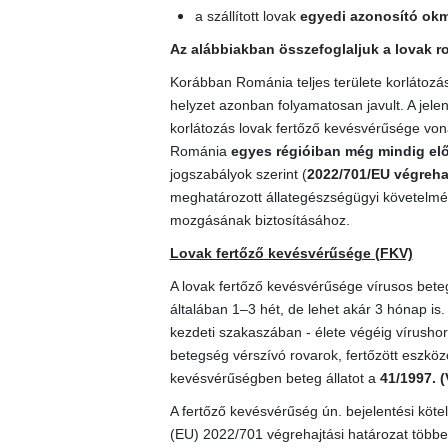
a szállított lovak
egyedi azonosító ok
Az alábbiakban összefoglaljuk a lovak r
Korábban Románia teljes területe korlátozás 
helyzet azonban folyamatosan javult. A jele
korlátozás lovak fertőző kevésvérűsége von
Románia
egyes régióiban még mindig elő
jogszabályok szerint (
2022/701/EU végrehaj
meghatározott állategészségügyi követelmény
mozgásának biztosításához.
Lovak fertőző kevésvérűsége (FKV)
A lovak fertőző kevésvérűsége vírusos bete
általában 1–3 hét, de lehet akár 3 hónap is
kezdeti szakaszában - élete végéig vírushor
betegség vérszívó rovarok, fertőzött eszközök
kevésvérűségben beteg állatot a
41/1997. (
A fertőző kevésvérűség ún. bejelentési kötel
(EU) 2022/701 végrehajtási határozat többek