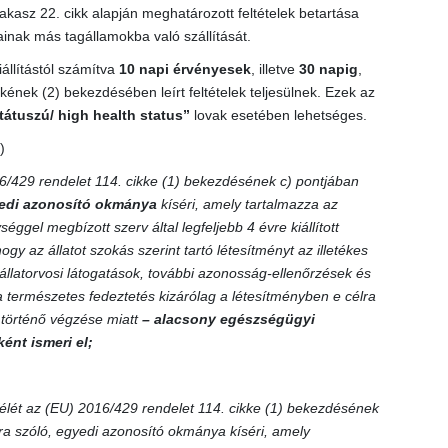
asz 22. cikk alapján meghatározott feltételek betartása
ainak más tagállamokba való szállítását.
iállítástól számítva
10 napi érvényesek
, illetve
30 napig
,
nek (2) bekezdésében leírt feltételek teljesülnek. Ezek az
tátuszú/ high health status”
lovak esetében lehetséges.
)
6/429 rendelet 114. cikke (1) bekezdésének c) pontjában
edi azonosító okmánya
kíséri, amely tartalmazza az
éggel megbízott szerv által legfeljebb 4 évre kiállított
hogy az állatot szokás szerint tartó létesítményt az illetékes
állatorvosi látogatások, további azonosság-ellenőrzések és
a természetes fedeztetés kizárólag a létesítményben e célra
en történő végzése miatt
– alacsony egészségügyi
ént ismeri el;
élét az (EU) 2016/429 rendelet 114. cikke (1) bekezdésének
mra szóló, egyedi azonosító okmánya kíséri, amely