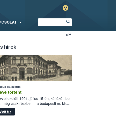
PCSOLAT
s hírek
úlius 15, szerda
éve történt
vvel ezelőtt 1901. július 15-én, költözött be
z, még csak részben – a budapesti m. kir.
i vetőmagvizsgáló állomás a Kis Rókus utca
VÁBB >
ám alatti, Czigler Győző által tervezett új