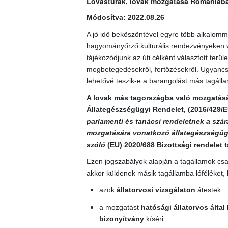
Lovastúrák, lovak mozgatása Romániába, 
Módosítva: 2022.08.26
A jó idő beköszöntével egyre több alkalomma
hagyományőrző kulturális rendezvényeken ve
tájékozódjunk az úti célként választott terül
megbetegedésekről, fertőzésekről. Ugyancsa
lehetővé teszik-e a barangolást más tagállam
A lovak más tagországba való mozgatására 
Állategészségügyi Rendelet
, (
2016/429/E
parlamenti és tanácsi rendeletnek a szára
mozgatására vonatkozó állategészségügy
szóló
(EU) 2020/688
Bizottsági rendelet t
Ezen jogszabályok alapján a tagállamok csak
akkor küldenek másik tagállamba lóféléket, 
azok
állatorvosi vizsgálaton
átestek
a mozgatást
hatósági állatorvos által
bizonyítvány
kíséri