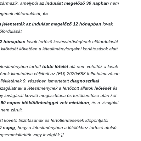
 származik, amelyből
az indulást megelőző 90 napban
nem
ségének előfordulását,
és
 jelentették az indulást megelőző 12 hónapban
lovak
őfordulását
2 hónapban
lovak fertőző kevésvérűségének előfordulását
 kitörését követően a létesítményforgalmi korlátozások alatt
étesítményben tartott
többi lófélét
alá nem vetették a lovak
ének kimutatása céljából az (EU) 2020/688 felhatalmazáson
ellékletének 9. részében ismertetett
diagnosztikai
izsgálatnak a létesítménynek a fertőzött állatok
leölését
és
levágását követő megtisztítása és fertőtlenítése után két
b
90 napos időkülönbséggel vett mintákon
, és a vizsgálat
nem zárult.
t követő tisztításának és fertőtlenítésének időpontjától
0 napig
, hogy a létesítményben a lófélékhez tartozó utolsó
gsemmisítették vagy levágták.]]