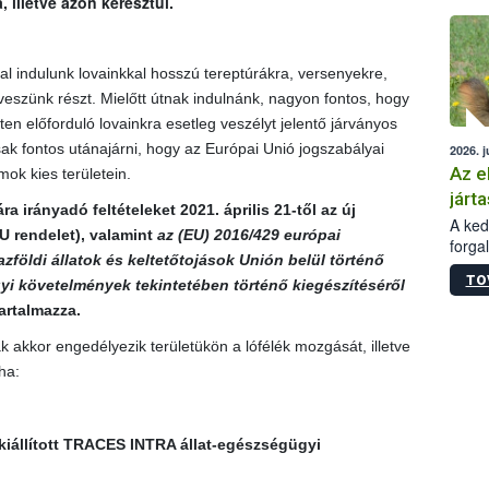
illetve azon keresztül.
épüle
l indulunk lovainkkal hosszú tereptúrákra, versenyekre,
szünk részt. Mielőtt útnak indulnánk, nagyon fontos, hogy
eten előforduló lovainkra esetleg veszélyt jelentő járványos
k fontos utánajárni, hogy az Európai Unió jogszabályai
2026. j
Az e
ok kies területein.
járta
irányadó feltételeket 2021. április 21-től az új
A kedv
U rendelet
), valamint
az (EU) 2016/429 európai
forga
zföldi állatok és keltetőtojások Unión belül történő
Korm.
TO
sérül
i követelmények tekintetében történő kiegészítéséről
felme
artalmazza.
veszé
 akkor engedélyezik területükön a lófélék mozgását, illetve
Ezen 
vonni
ha:
jártas
 kiállított TRACES INTRA állat-egészségügyi