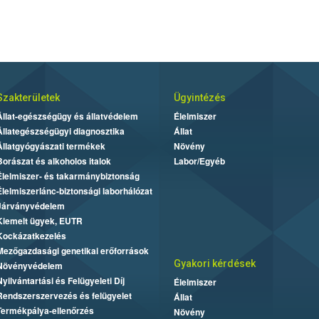
Szakterületek
Ügyintézés
Állat-egészségügy és állatvédelem
Élelmiszer
Állategészségügyi diagnosztika
Állat
Állatgyógyászati termékek
Növény
Borászat és alkoholos italok
Labor/Egyéb
Élelmiszer- és takarmánybiztonság
Élelmiszerlánc-biztonsági laborhálózat
Járványvédelem
Kiemelt ügyek, EUTR
Kockázatkezelés
Mezőgazdasági genetikai erőforrások
Gyakori kérdések
Növényvédelem
Nyilvántartási és Felügyeleti Díj
Élelmiszer
Rendszerszervezés és felügyelet
Állat
Termékpálya-ellenőrzés
Növény