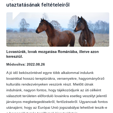
utaztatásának feltételeiről
Lovastúrák, lovak mozgatása Romániába, illetve azon
keresztül.
Módosítva: 2022.08.26
A jó idő beköszöntével egyre több alkalommal indulunk
lovainkkal hosszú tereptúrákra, versenyekre, hagyományőrző
kulturális rendezvényeken veszünk részt. Mielőtt útnak
indulnánk, nagyon fontos, hogy tájékozódjunk az úti célként
választott területen előforduló lovainkra esetleg veszélyt jelentő
járványos megbetegedésekről, fertőzésekről. Ugyancsak fontos
utánajárni, hogy az Európai Unió jogszabályai lehetővé teszik-e