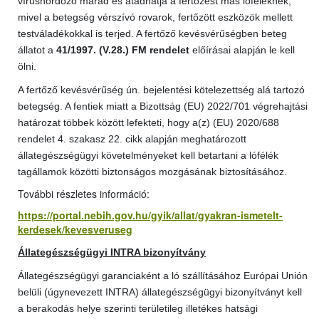
vírushordozó marad és átadhatja a fertőzést más lóféléknek,
mivel a betegség vérszívó rovarok, fertőzött eszközök mellett
testváladékokkal is terjed. A fertőző kevésvérűségben beteg
állatot a
41/1997. (V.28.) FM rendelet
előírásai alapján le kell
ölni.
A fertőző kevésvérűség ún. bejelentési kötelezettség alá tartozó
betegség. A fentiek miatt a Bizottság (EU) 2022/701 végrehajtási
határozat többek között lefekteti, hogy a(z) (EU) 2020/688
rendelet 4. szakasz 22. cikk alapján meghatározott
állategészségügyi követelményeket kell betartani a lófélék
tagállamok közötti biztonságos mozgásának biztosításához.
További részletes információ:
https://portal.nebih.gov.hu/gyik/allat/gyakran-ismetelt-
kerdesek/kevesveruseg
Állategészségügyi INTRA bizonyítvány
Állategészségügyi garanciaként a ló szállításához Európai Unión
belüli (úgynevezett INTRA) állategészségügyi bizonyítványt kell
a berakodás helye szerinti területileg illetékes hatsági