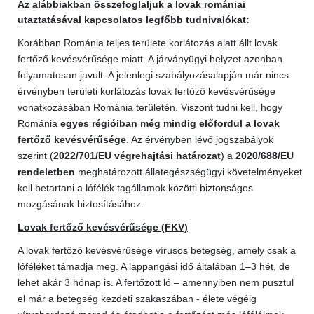
Az alábbiakban összefoglaljuk a lovak romániai
utaztatásával kapcsolatos legfőbb tudnivalókat:
Korábban Románia teljes területe korlátozás alatt állt lovak
fertőző kevésvérűsége miatt. A járványügyi helyzet azonban
folyamatosan javult. A jelenlegi szabályozásalapján már nincs
érvényben területi korlátozás lovak fertőző kevésvérűsége
vonatkozásában Románia területén. Viszont tudni kell, hogy
Románia
egyes régióiban még mindig előfordul a lovak
fertőző kevésvérűsége
. Az érvényben lévő jogszabályok
szerint (
2022/701/EU végrehajtási határozat
) a
2020/688/EU
rendeletben
meghatározott állategészségügyi követelményeket
kell betartani a lófélék tagállamok közötti biztonságos
mozgásának biztosításához.
Lovak fertőző kevésvérűsége (FKV)
A lovak fertőző kevésvérűsége vírusos betegség, amely csak a
lóféléket támadja meg. A lappangási idő általában 1–3 hét, de
lehet akár 3 hónap is. A fertőzött ló – amennyiben nem pusztul
el már a betegség kezdeti szakaszában - élete végéig