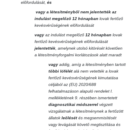
előfordulását,
és
vagy
a létesítményből nem jelentették az
indulást megelőző 12 hónapban
lovak fertőző
kevésvérűségének előfordulását
vagy
az indulást megelőző
12 hónapban
lovak
fertőző kevésvérűségének előfordulását
jelentették
, amelynek utolsó kitörését követően
a létesítményforgalmi korlátozások alatt maradt
vagy
addig, amíg a létesítményben tartott
többi lófélét
alá nem vetették a lovak
fertőző kevésvérűségének kimutatása
céljából az (EU) 2020/688
felhatalmazáson alapuló rendelet I.
mellékletének 9. részében ismertetett
diagnosztikai módszerrel
végzett
vizsgálatnak a létesítménynek a fertőzött
állatok
leölését
és megsemmisítését
vagy levágását követő megtisztítása és