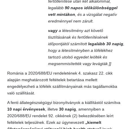
fertőtlenítése után két alkalommal,
legalább
90 napos időkülönbséggel
vett mintákon
, és a vizsgálat negatív
eredménnyel nem zárult.
vagy
a létesítmény azt követő
tisztításának és fertőtlenítésének
időpontjától számított
legalább 30 napig
,
hogy a létesítményben a lófélékhez
tartozó utolsó egyedet leölték és
megsemmisítették vagy levágták.]]
Románia a 2020/688/EU rendeletének 4. szakasz 22. cikk
alapján meghatározott feltételek betartása mellett
engedélyezheti a lófélék szállítmányainak más tagállamokba
való szállítását.
A fenti állategészségügyi bizonyítványok a kiállítástól számítva
10 napi érvényesek
, illetve
30 napig
, amennyiben a
2020/688/EU rendelet 92. cikkének (2) bekezdésében leírt
feltételek teljesülnek. Ezek az úgynevezett
„kiemelt