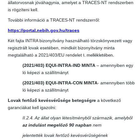
állatorvosnak jóváhagynia, amelyet a TRACES-NT rendszerben
is rögzíteni kell.
További információ a TRACES-NT rendszerről:
https://portal.nebih.gov.hu/traces
Két fajta INTRA bizonyítvány használható törzskönyvezett vagy
regisztrált lovak esetében, mindkét bizonyítvány minta
megtalálható a 2021/403/EU rendelet
I. mellékletében.
(2021/403) EQUI-INTRA-IND MINTA
– amennyiben egy
ló képezi a szállítmányt
(2021/403) EQUI-INTRA-CON MINTA
- amennyiben több
ló képezi a szállítmányt
Lovak fertőző kevésvérűsége betegségre
a következő
garanciákat kell igazolni:
II.2.4. Az állat olyan létesítményből származik, amelyből
az indulást megelőző 90 napban
nem
jelentették lovak fertőző kevésvérűségének