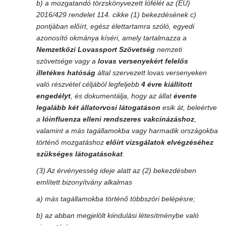
b) a mozgatandó törzskönyvezett lófélét az (EU)
2016/429 rendelet 114. cikke (1) bekezdésének c)
pontjában előírt, egész élettartamra szóló, egyedi
azonosító okmánya kíséri, amely tartalmazza a
Nemzetközi Lovassport Szövetség
nemzeti
szövetsége vagy a
lovas versenyekért felelős
illetékes hatóság
által szervezett lovas versenyeken
való részvétel céljából legfeljebb
4 évre kiállított
engedélyt
, és dokumentálja, hogy az állat
évente
legalább két állatorvosi látogatáson
esik át, beleértve
a
lóinfluenza elleni rendszeres vakcinázáshoz
,
valamint a más tagállamokba vagy harmadik országokba
történő mozgatáshoz
előírt vizsgálatok elvégzéséhez
szükséges látogatásokat
.
(3) Az érvényesség ideje alatt az (2) bekezdésben
említett bizonyítvány alkalmas
a) más tagállamokba történő többszöri belépésre;
b) az abban megjelölt kiindulási létesítménybe való