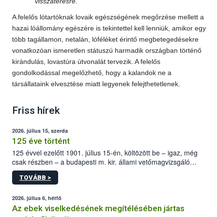
visszatérésre.
A felelős lótartóknak lovaik egészségének megőrzése mellett a
hazai lóállomány egészére is tekintettel kell lenniük, amikor egy
több tagállamon, netalán, lóféléket érintő megbetegedésekre
vonatkozóan ismeretlen státuszú harmadik országban történő
kirándulás, lovastúra útvonalát tervezik. A felelős
gondolkodással megelőzhető, hogy a kalandok ne a
társállataink elvesztése miatt legyenek felejthetetlenek.
Friss hírek
2026. július 15, szerda
125 éve történt
125 évvel ezelőtt 1901. július 15-én, költözött be – igaz, még
csak részben – a budapesti m. kir. állami vetőmagvizsgáló
állomás a Kis Rókus utca 15. szám alatti, Czigler Győző által
TOVÁBB >
tervezett új épületébe.
2026. július 6, hétfő
Az ebek viselkedésének megítélésében jártas