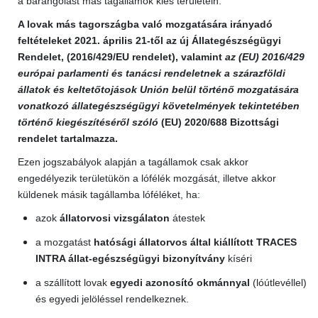
a barangolást más tagállamok kies területein.
A lovak más tagországba való mozgatására irányadó
feltételeket 2021. április 21-től az új
Állategészségügyi
Rendelet
, (
2016/429/EU rendelet
), valamint
az (EU) 2016/429
európai parlamenti és tanácsi rendeletnek a szárazföldi
állatok és keltetőtojások Unión belül történő mozgatására
vonatkozó állategészségügyi követelmények tekintetében
történő kiegészítéséről szóló
(EU) 2020/688
Bizottsági
rendelet tartalmazza.
Ezen jogszabályok alapján a tagállamok csak akkor
engedélyezik területükön a lófélék mozgását, illetve akkor
küldenek másik tagállamba lóféléket, ha:
azok
állatorvosi vizsgálaton
átestek
a mozgatást
hatósági állatorvos által kiállított TRACES
INTRA állat-egészségügyi bizonyítvány
kíséri
a szállított lovak
egyedi azonosító okmánnyal
(lóútlevéllel)
és egyedi jelöléssel rendelkeznek.