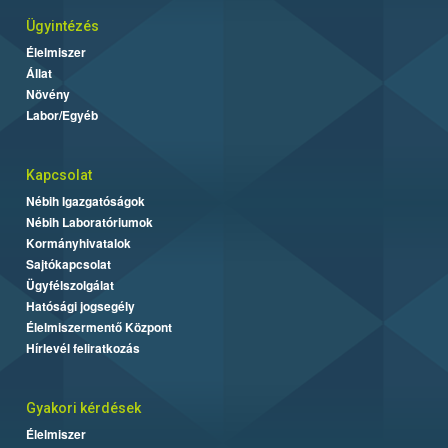
Ügyintézés
Élelmiszer
Állat
Növény
Labor/Egyéb
Kapcsolat
Nébih Igazgatóságok
Nébih Laboratóriumok
Kormányhivatalok
Sajtókapcsolat
Ügyfélszolgálat
Hatósági jogsegély
Élelmiszermentő Központ
Hírlevél feliratkozás
Gyakori kérdések
Élelmiszer