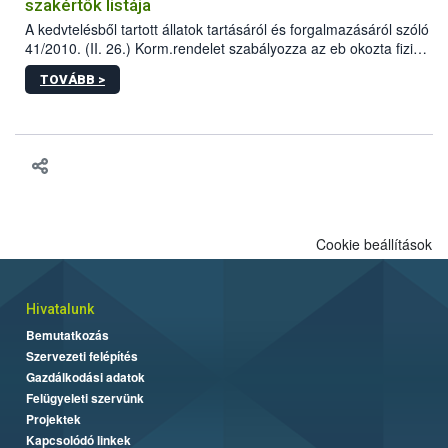
szakértők listája
A kedvtelésből tartott állatok tartásáról és forgalmazásáról szóló
41/2010. (II. 26.) Korm.rendelet szabályozza az eb okozta fizikai
sérülés, illetve ennek veszélye keletkezésekor felmerülő
TOVÁBB >
hatósági feladatokat, valamint a veszélyes eb tartását és annak
engedélyezését. Ezen eljárások során szükség esetén be kell
vonni az ebek viselkedésének megítélésében jártas szakértőt.
Cookie beállítások
Hivatalunk
Bemutatkozás
Szervezeti felépítés
Gazdálkodási adatok
Felügyeleti szervünk
Projektek
Kapcsolódó linkek