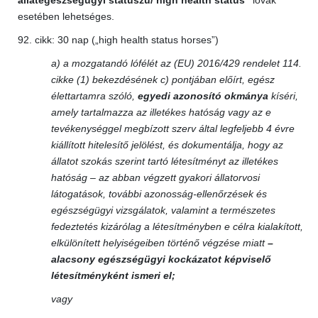
állategészségügyi státuszú/ high health status”
lovak
esetében lehetséges.
92. cikk: 30 nap („high health status horses”)
a) a mozgatandó lófélét az (EU) 2016/429 rendelet 114.
cikke (1) bekezdésének c) pontjában előírt, egész
élettartamra szóló,
egyedi azonosító okmánya
kíséri,
amely tartalmazza az illetékes hatóság vagy az e
tevékenységgel megbízott szerv által legfeljebb 4 évre
kiállított hitelesítő jelölést, és dokumentálja, hogy az
állatot szokás szerint tartó létesítményt az illetékes
hatóság – az abban végzett gyakori állatorvosi
látogatások, további azonosság-ellenőrzések és
egészségügyi vizsgálatok, valamint a természetes
fedeztetés kizárólag a létesítményben e célra kialakított,
elkülönített helyiségeiben történő végzése miatt
–
alacsony egészségügyi kockázatot képviselő
létesítményként ismeri el;
vagy