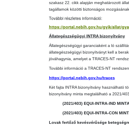
szakasz 22. cikk alapján meghatározott álla
tagállamok közötti biztonságos mozgásának
További részletes információ:
https://portal.nebih.gov.hu/gyik/allat/g
Állategészségügyi INTRA bizonyítvány
Állategészségügyi garanciaként a ló szállít
állategészségügyi bizonyítványt kell a berako
jóváhagynia, amelyet a TRACES-NT rendszerb
További információ a TRACES-NT rendszerr
https://portal.nebih.gov.hu/traces
Két fajta INTRA bizonyítvány használható tö
bizonyítvány minta megtalálható a 2021/40
(2021/403) EQUI-INTRA-IND MINT
(2021/403) EQUI-INTRA-CON MIN
Lovak fertőző kevésvérűsége betegségr