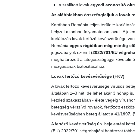
a szállított lovak
egyedi azonosító ok
Az alábbiakban összefoglaljuk a lovak r
Korábban Románia teljes területe korlátozás 
helyzet azonban folyamatosan javult. A jele
korlátozás lovak fertőző kevésvérűsége von
Románia
egyes régióiban még mindig elő
jogszabályok szerint (
2022/701/EU végrehaj
meghatározott állategészségügyi követelmény
mozgásának biztosításához.
Lovak fertőző kevésvérűsége (FKV)
A lovak fertőző kevésvérűsége vírusos bete
általában 1–3 hét, de lehet akár 3 hónap is
kezdeti szakaszában - élete végéig vírushor
betegség vérszívó rovarok, fertőzött eszközök
kevésvérűségben beteg állatot a
41/1997. (
A fertőző kevésvérűség ún. bejelentési kötel
(EU) 2022/701 végrehajtási határozat többek