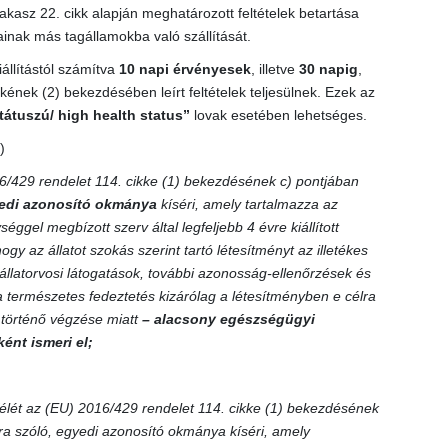
asz 22. cikk alapján meghatározott feltételek betartása
ainak más tagállamokba való szállítását.
iállítástól számítva
10 napi érvényesek
, illetve
30 napig
,
nek (2) bekezdésében leírt feltételek teljesülnek. Ezek az
tátuszú/ high health status”
lovak esetében lehetséges.
)
6/429 rendelet 114. cikke (1) bekezdésének c) pontjában
edi azonosító okmánya
kíséri, amely tartalmazza az
éggel megbízott szerv által legfeljebb 4 évre kiállított
hogy az állatot szokás szerint tartó létesítményt az illetékes
állatorvosi látogatások, további azonosság-ellenőrzések és
a természetes fedeztetés kizárólag a létesítményben e célra
en történő végzése miatt
– alacsony egészségügyi
ént ismeri el;
élét az (EU) 2016/429 rendelet 114. cikke (1) bekezdésének
mra szóló, egyedi azonosító okmánya kíséri, amely