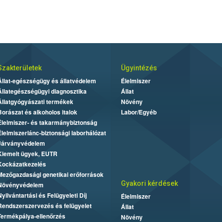
Szakterületek
Ügyintézés
Állat-egészségügy és állatvédelem
Élelmiszer
Állategészségügyi diagnosztika
Állat
Állatgyógyászati termékek
Növény
Borászat és alkoholos italok
Labor/Egyéb
Élelmiszer- és takarmánybiztonság
Élelmiszerlánc-biztonsági laborhálózat
Járványvédelem
Kiemelt ügyek, EUTR
Kockázatkezelés
Mezőgazdasági genetikai erőforrások
Gyakori kérdések
Növényvédelem
Nyilvántartási és Felügyeleti Díj
Élelmiszer
Rendszerszervezés és felügyelet
Állat
Termékpálya-ellenőrzés
Növény