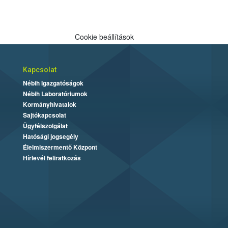
Cookie beállítások
Kapcsolat
Nébih Igazgatóságok
Nébih Laboratóriumok
Kormányhivatalok
Sajtókapcsolat
Ügyfélszolgálat
Hatósági jogsegély
Élelmiszermentő Központ
Hírlevél feliratkozás