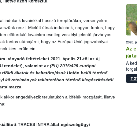
illetve azon keresztül.
épüle
l indulunk lovainkkal hosszú tereptúrákra, versenyekre,
szünk részt. Mielőtt útnak indulnánk, nagyon fontos, hogy
eten előforduló lovainkra esetleg veszélyt jelentő járványos
k fontos utánajárni, hogy az Európai Unió jogszabályai
2026. j
Az e
ok kies területein.
járta
irányadó feltételeket 2021. április 21-től az új
A kedv
U rendelet
), valamint
az (EU) 2016/429 európai
forga
zföldi állatok és keltetőtojások Unión belül történő
Korm.
TO
sérül
i követelmények tekintetében történő kiegészítéséről
felme
artalmazza.
veszé
 akkor engedélyezik területükön a lófélék mozgását, illetve
Ezen 
vonni
ha:
jártas
 kiállított TRACES INTRA állat-egészségügyi