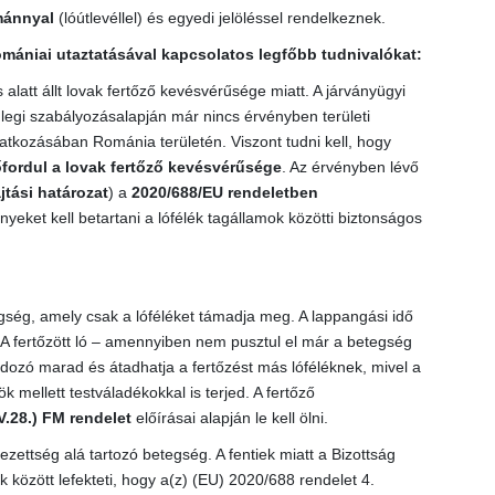
mánnyal
(lóútlevéllel) és egyedi jelöléssel rendelkeznek.
omániai utaztatásával kapcsolatos legfőbb tudnivalókat:
alatt állt lovak fertőző kevésvérűsége miatt. A járványügyi
nlegi szabályozásalapján már nincs érvényben területi
atkozásában Románia területén. Viszont tudni kell, hogy
fordul a lovak fertőző kevésvérűsége
. Az érvényben lévő
tási határozat
) a
2020/688/EU rendeletben
eket kell betartani a lófélék tagállamok közötti biztonságos
gség, amely csak a lóféléket támadja meg. A lappangási idő
. A fertőzött ló – amennyiben nem pusztul el már a betegség
dozó marad és átadhatja a fertőzést más lóféléknek, mivel a
 mellett testváladékokkal is terjed. A fertőző
V.28.) FM rendelet
előírásai alapján le kell ölni.
ezettség alá tartozó betegség. A fentiek miatt a Bizottság
 között lefekteti, hogy a(z) (EU) 2020/688 rendelet 4.