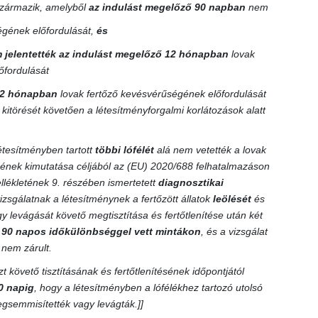
 származik, amelyből
az indulást megelőző 90 napban
nem
ségének előfordulását,
és
 jelentették az indulást megelőző 12 hónapban
lovak
őfordulását
2 hónapban
lovak fertőző kevésvérűségének előfordulását
 kitörését követően a létesítményforgalmi korlátozások alatt
étesítményben tartott
többi lófélét
alá nem vetették a lovak
ének kimutatása céljából az (EU) 2020/688 felhatalmazáson
ellékletének 9. részében ismertetett
diagnosztikai
izsgálatnak a létesítménynek a fertőzött állatok
leölését
és
levágását követő megtisztítása és fertőtlenítése után két
b
90 napos időkülönbséggel vett mintákon
, és a vizsgálat
nem zárult.
t követő tisztításának és fertőtlenítésének időpontjától
0 napig
, hogy a létesítményben a lófélékhez tartozó utolsó
gsemmisítették vagy levágták.]]