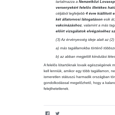
tartalmazza a
Nemzetközi Lovassp
versenyekért felelős illetékes ha
céljából legfeljebb
4 évre kiállított
két állatorvosi látogatáson
esik át
vakcinázáshoz
, valamint a más ta
előírt vizsgálatok elvégzéséhez 
(3) Az érvényesség ideje alatt az (2
a) más tagállamokba történő többszö
b) az abban megjelölt kiindulási lét
A felelős lótartóknak lovaik egészségének m
kell lenniük, amikor egy több tagállamon, 
ismeretlen státuszú harmadik országban törté
gondolkodással megelőzhető, hogy a kalando
felejthetetlenek.