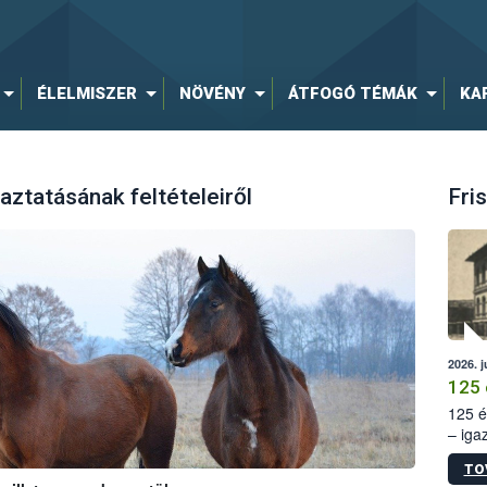
ÉLELMISZER
NÖVÉNY
ÁTFOGÓ TÉMÁK
KA
aztatásának feltételeiről
Fris
2026. j
125 
125 é
– iga
állam
TO
15. sz