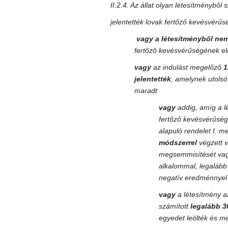
II.2.4. Az állat olyan létesítményből
jelentették lovak fertőző kevésvérű
vagy
a létesítményből nem
fertőző kevésvérűségének el
vagy
az indulást megelőző
1
jelentették
, amelynek utolsó
maradt
vagy
addig, amíg a l
fertőző kevésvérűség
alapuló rendelet I. m
módszerrel
végzett v
megsemmisítését vagy 
alkalommal, legaláb
negatív eredménnyel 
vagy
a létesítmény az
számított
legalább 3
egyedet leölték és me