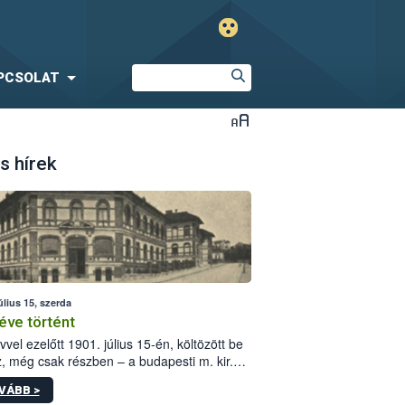
PCSOLAT
s hírek
úlius 15, szerda
éve történt
vvel ezelőtt 1901. július 15-én, költözött be
z, még csak részben – a budapesti m. kir.
i vetőmagvizsgáló állomás a Kis Rókus utca
VÁBB >
ám alatti, Czigler Győző által tervezett új