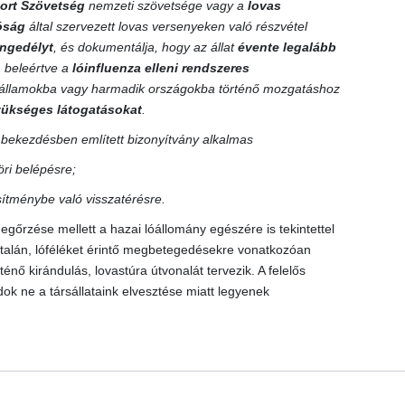
ort Szövetség
nemzeti szövetsége vagy a
lovas
tóság
által szervezett lovas versenyeken való részvétel
 engedélyt
, és dokumentálja, hogy az állat
évente legalább
, beleértve a
lóinfluenza elleni rendszeres
gállamokba vagy harmadik országokba történő mozgatáshoz
szükséges látogatásokat
.
) bekezdésben említett bizonyítvány alkalmas
ri belépésre;
esítménybe való visszatérésre.
egőrzése mellett a hazai lóállomány egészére is tekintettel
netalán, lóféléket érintő megbetegedésekre vonatkozóan
nő kirándulás, lovastúra útvonalát tervezik. A felelős
k ne a társállataink elvesztése miatt legyenek