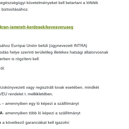
tegészségügyi követelményeket kell betartani a lófélék
 biztosításához.
yakran-ismetelt-kerdesek/kevesveruseg
ásához Európai Unión belüli (úgynevezett INTRA)
dás helye szerinti területileg illetékes hatsági állatorvosnak
en is rögzíteni kell.
ől:
rzskönyvezett vagy regisztrált lovak esetében, mindkét
3/EU rendelet
I. mellékletében.
A
– amennyiben egy ló képezi a szállítmányt
TA
- amennyiben több ló képezi a szállítmányt
e
a következő garanciákat kell igazolni: