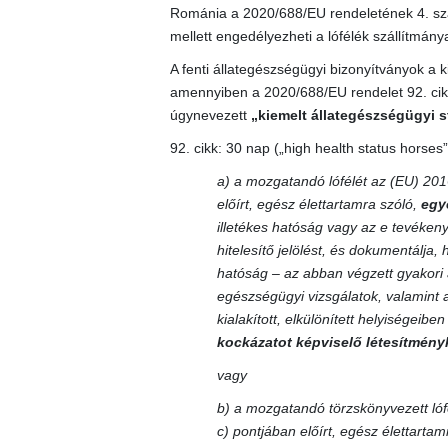
Románia a 2020/688/EU rendeletének 4. szak
mellett engedélyezheti a lófélék szállítmány
A fenti állategészségügyi bizonyítványok a k
amennyiben a 2020/688/EU rendelet 92. cikké
úgynevezett
„kiemelt állategészségügyi s
92. cikk: 30 nap („high health status horses”
a) a mozgatandó lófélét az (EU) 201
előírt, egész élettartamra szóló,
egy
illetékes hatóság vagy az e tevékenys
hitelesítő jelölést, és dokumentálja, 
hatóság – az abban végzett gyakori 
egészségügyi vizsgálatok, valamint 
kialakított, elkülönített helyiségeib
kockázatot képviselő létesítményk
vagy
b) a mozgatandó törzskönyvezett lóf
c) pontjában előírt, egész élettarta