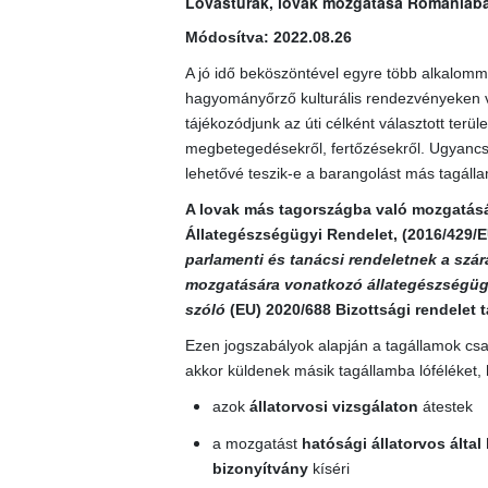
Lovastúrák, lovak mozgatása Romániába, 
Módosítva: 2022.08.26
A jó idő beköszöntével egyre több alkalomma
hagyományőrző kulturális rendezvényeken ve
tájékozódjunk az úti célként választott terül
megbetegedésekről, fertőzésekről. Ugyancsa
lehetővé teszik-e a barangolást más tagállam
A lovak más tagországba való mozgatására 
Állategészségügyi Rendelet
, (
2016/429/E
parlamenti és tanácsi rendeletnek a szára
mozgatására vonatkozó állategészségügy
szóló
(EU) 2020/688
Bizottsági rendelet t
Ezen jogszabályok alapján a tagállamok csak
akkor küldenek másik tagállamba lóféléket, 
azok
állatorvosi vizsgálaton
átestek
a mozgatást
hatósági állatorvos által
bizonyítvány
kíséri