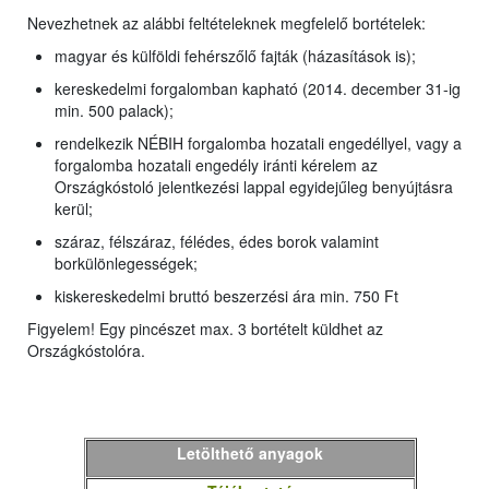
Nevezhetnek az alábbi feltételeknek megfelelő bortételek:
magyar és külföldi fehérszőlő fajták (házasítások is);
kereskedelmi forgalomban kapható (2014. december 31-ig
min. 500 palack);
rendelkezik NÉBIH forgalomba hozatali engedéllyel, vagy a
forgalomba hozatali engedély iránti kérelem az
Országkóstoló jelentkezési lappal egyidejűleg benyújtásra
kerül;
száraz, félszáraz, félédes, édes borok valamint
borkülönlegességek;
kiskereskedelmi bruttó beszerzési ára min. 750 Ft
Figyelem! Egy pincészet max. 3 bortételt küldhet az
Országkóstolóra.
Letölthető anyagok