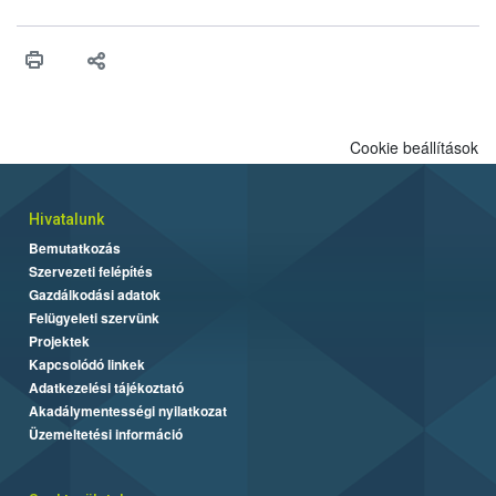
engedélyezését. Ezen eljárások során szükség esetén be kell
vonni az ebek viselkedésének megítélésében jártas szakértőt.
Cookie beállítások
Hivatalunk
Bemutatkozás
Szervezeti felépítés
Gazdálkodási adatok
Felügyeleti szervünk
Projektek
Kapcsolódó linkek
Adatkezelési tájékoztató
Akadálymentességi nyilatkozat
Üzemeltetési információ