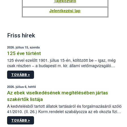
Tájékoztató
Jelentkezési lap
Friss hírek
2026. július 15, szerda
125 éve történt
125 évvel ezelőtt 1901. július 15-én, költözött be – igaz, még
csak részben – a budapesti m. kir. állami vetőmagvizsgáló
állomás a Kis Rókus utca 15. szám alatti, Czigler Győző által
TOVÁBB >
tervezett új épületébe.
2026. július 6, hétfő
Az ebek viselkedésének megítélésében jártas
szakértők listája
A kedvtelésből tartott állatok tartásáról és forgalmazásáról szóló
41/2010. (II. 26.) Korm.rendelet szabályozza az eb okozta fizikai
sérülés, illetve ennek veszélye keletkezésekor felmerülő
TOVÁBB >
hatósági feladatokat, valamint a veszélyes eb tartását és annak