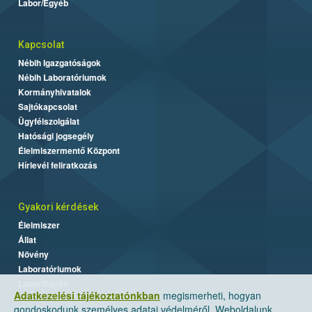
Labor/Egyéb
Kapcsolat
Nébih Igazgatóságok
Nébih Laboratóriumok
Kormányhivatalok
Sajtókapcsolat
Ügyfélszolgálat
Hatósági jogsegély
Élelmiszermentő Központ
Hírlevél feliratkozás
Gyakori kérdések
Élelmiszer
Állat
Növény
Laboratóriumok
Labor/Egyéb
Adatkezelési tájékoztatónkban
megismerheti, hogyan
gondoskodunk személyes adatai védelméről. Weboldalunk