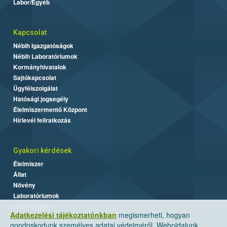
Labor/Egyéb
Kapcsolat
Nébih Igazgatóságok
Nébih Laboratóriumok
Kormányhivatalok
Sajtókapcsolat
Ügyfélszolgálat
Hatósági jogsegély
Élelmiszermentő Központ
Hírlevél feliratkozás
Gyakori kérdések
Élelmiszer
Állat
Növény
Laboratóriumok
Labor/Egyéb
Adatkezelési tájékoztatónkban
megismerheti, hogyan
gondoskodunk személyes adatai védelméről. Weboldalunk