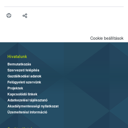
engedélyezését. Ezen eljárások során szükség esetén be kell
vonni az ebek viselkedésének megítélésében jártas szakértőt.
Cookie beállítások
Hivatalunk
Bemutatkozás
Szervezeti felépítés
Gazdálkodási adatok
Felügyeleti szervünk
Projektek
Kapcsolódó linkek
Adatkezelési tájékoztató
Akadálymentességi nyilatkozat
Üzemeltetési információ