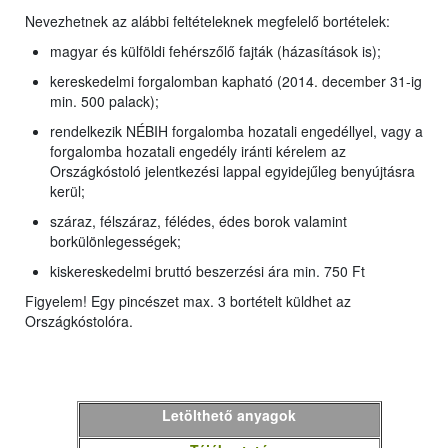
Nevezhetnek az alábbi feltételeknek megfelelő bortételek:
magyar és külföldi fehérszőlő fajták (házasítások is);
kereskedelmi forgalomban kapható (2014. december 31-ig
min. 500 palack);
rendelkezik NÉBIH forgalomba hozatali engedéllyel, vagy a
forgalomba hozatali engedély iránti kérelem az
Országkóstoló jelentkezési lappal egyidejűleg benyújtásra
kerül;
száraz, félszáraz, félédes, édes borok valamint
borkülönlegességek;
kiskereskedelmi bruttó beszerzési ára min. 750 Ft
Figyelem! Egy pincészet max. 3 bortételt küldhet az
Országkóstolóra.
Letölthető anyagok