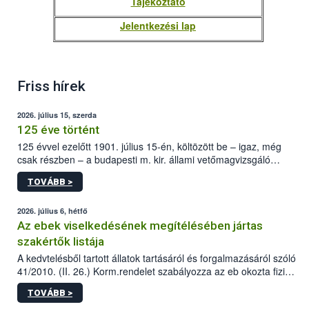
Tájékoztató
Jelentkezési lap
Friss hírek
2026. július 15, szerda
125 éve történt
125 évvel ezelőtt 1901. július 15-én, költözött be – igaz, még
csak részben – a budapesti m. kir. állami vetőmagvizsgáló
állomás a Kis Rókus utca 15. szám alatti, Czigler Győző által
TOVÁBB >
tervezett új épületébe.
2026. július 6, hétfő
Az ebek viselkedésének megítélésében jártas
szakértők listája
A kedvtelésből tartott állatok tartásáról és forgalmazásáról szóló
41/2010. (II. 26.) Korm.rendelet szabályozza az eb okozta fizikai
sérülés, illetve ennek veszélye keletkezésekor felmerülő
TOVÁBB >
hatósági feladatokat, valamint a veszélyes eb tartását és annak