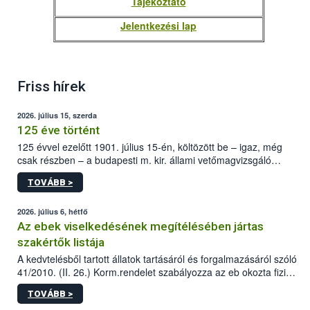
Tájékoztató
Jelentkezési lap
Friss hírek
2026. július 15, szerda
125 éve történt
125 évvel ezelőtt 1901. július 15-én, költözött be – igaz, még
csak részben – a budapesti m. kir. állami vetőmagvizsgáló
állomás a Kis Rókus utca 15. szám alatti, Czigler Győző által
TOVÁBB >
tervezett új épületébe.
2026. július 6, hétfő
Az ebek viselkedésének megítélésében jártas
szakértők listája
A kedvtelésből tartott állatok tartásáról és forgalmazásáról szóló
41/2010. (II. 26.) Korm.rendelet szabályozza az eb okozta fizikai
sérülés, illetve ennek veszélye keletkezésekor felmerülő
TOVÁBB >
hatósági feladatokat, valamint a veszélyes eb tartását és annak