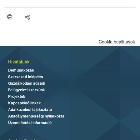
engedélyezését. Ezen eljárások során szükség esetén be kell
vonni az ebek viselkedésének megítélésében jártas szakértőt.
Cookie beállítások
Hivatalunk
Bemutatkozás
Szervezeti felépítés
Gazdálkodási adatok
Felügyeleti szervünk
Projektek
Kapcsolódó linkek
Adatkezelési tájékoztató
Akadálymentességi nyilatkozat
Üzemeltetési információ