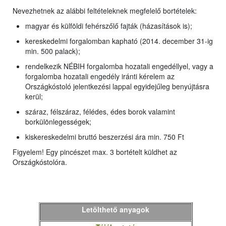
Nevezhetnek az alábbi feltételeknek megfelelő bortételek:
magyar és külföldi fehérszőlő fajták (házasítások is);
kereskedelmi forgalomban kapható (2014. december 31-ig
min. 500 palack);
rendelkezik NÉBIH forgalomba hozatali engedéllyel, vagy a
forgalomba hozatali engedély iránti kérelem az
Országkóstoló jelentkezési lappal egyidejűleg benyújtásra
kerül;
száraz, félszáraz, félédes, édes borok valamint
borkülönlegességek;
kiskereskedelmi bruttó beszerzési ára min. 750 Ft
Figyelem! Egy pincészet max. 3 bortételt küldhet az
Országkóstolóra.
Letölthető anyagok