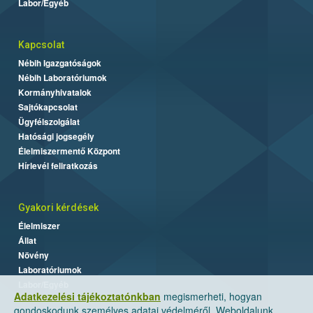
Labor/Egyéb
Kapcsolat
Nébih Igazgatóságok
Nébih Laboratóriumok
Kormányhivatalok
Sajtókapcsolat
Ügyfélszolgálat
Hatósági jogsegély
Élelmiszermentő Központ
Hírlevél feliratkozás
Gyakori kérdések
Élelmiszer
Állat
Növény
Laboratóriumok
Labor/Egyéb
Adatkezelési tájékoztatónkban
megismerheti, hogyan
gondoskodunk személyes adatai védelméről. Weboldalunk