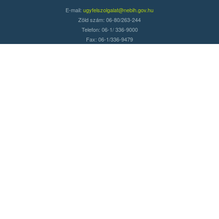
E-mail:
ugyfelszolgalat@nebih.gov.hu
Zöld szám: 06-80/263-244
Telefon: 06-1/ 336-9000
Fax: 06-1/336-9479