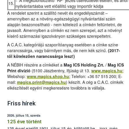
- A megkülönböztető "RP" jelzés csereútlevél esetén, és ahol 
15.
nyilvántartásba vett előállító vagy importőr kódja
A rendelet szerint a szállító nevét és engedélyszámát –
amennyiben az a növény-egészségügyi nyilvántartási szám
alapján beazonosítható - nem kötelező a címkén feltüntetni, de
javasolt. Amennyiben a címkén ez nem szerepel, azt a növényt
kísérő származási igazolványon szükséges szerepeltetni.
A C.A.C. kategóriájú szaporítóanyag esetében a címke színe
narancssárga, vagy bármilyen más, de nem kék színű.
(2017-
től kötelezően narancssárga lesz!)
A NÉBIH részére a címkéket a
Mag ICS Holding Zrt.
/
Mag ICS
Print divízió
(5100 Jászberény, Ifjúság út 13.
www.magics.hu
;
Webshop:
www.magics.shop.hu
; Telefon: +36 57 515 200; E-
mail:
magics.print@magics.hu
) készíti. A cég a C.A.C. címkék
elkészítését egyéni megkeresésre továbbra is vállalja.
Friss hírek
2026. július 15, szerda
125 éve történt
125 évvel ezelőtt 1901. július 15-én, költözött be – igaz, még