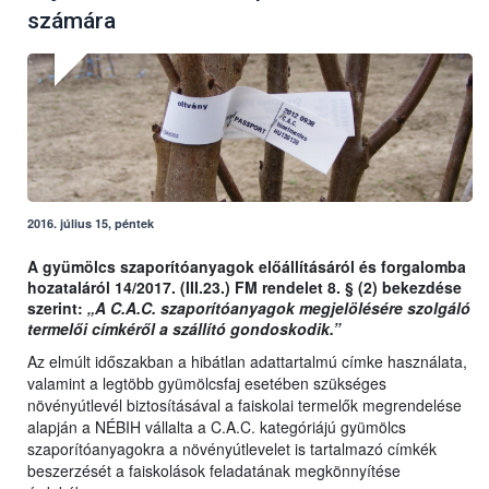
számára
2016. július 15, péntek
A gyümölcs szaporítóanyagok előállításáról és forgalomba
hozataláról 14/2017. (III.23.) FM rendelet 8. § (2) bekezdése
szerint:
„A C.A.C. szaporítóanyagok megjelölésére szolgáló
termelői címkéről a szállító gondoskodik.”
Az elmúlt időszakban a hibátlan adattartalmú címke használata,
valamint a legtöbb gyümölcsfaj esetében szükséges
növényútlevél biztosításával a faiskolai termelők megrendelése
alapján a NÉBIH vállalta a C.A.C. kategóriájú gyümölcs
szaporítóanyagokra a növényútlevelet is tartalmazó címkék
beszerzését a faiskolások feladatának megkönnyítése