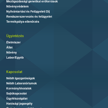
Mezőgazdasági genetikai erőforrások
Növényvédelem
Nyilvántartási és Felügyeleti Díj
Rendszerszervezés és felügyelet
Termékpálya-ellenőrzés
Ügyintézés
Élelmiszer
Állat
Növény
Labor/Egyéb
Kapcsolat
Nébih Igazgatóságok
Nébih Laboratóriumok
Kormányhivatalok
Sajtókapcsolat
Ügyfélszolgálat
Hatósági jogsegély