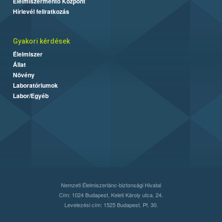
Élelmiszermentő Központ
Hírlevél feliratkozás
Gyakori kérdések
Élelmiszer
Állat
Növény
Laboratóriumok
Labor/Egyéb
Nemzeti Élelmiszerlánc-biztonsági Hivatal
Cím: 1024 Budapest, Keleti Károly utca. 24.
Levelezési cím: 1525 Budapest. Pf. 30.