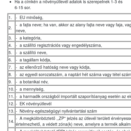
Ha a címkén a növényútlevél adatok is szerepelnek 1-3 és
6-15 sor.
1.
- EU minőség,
- a fajta neve; ha van, akkor az alany fajta neve vagy faja, vag
2.
neve,
3.
- a kategória,
4.
- a szállító regisztrációs vagy engedélyszáma,
5.
- a szállító neve,
6.
- a tagállam kódja,
7.
- az ellenőrző hatóság neve vagy kódja,
8.
- az egyedi sorozatszám, a naptári hét száma vagy tétel szá
9.
- a botanikai név,
10.
- a mennyiség,
11.
- a harmadik országból importált szaporítóanyag esetén az elő
12.
- EK növényútlevél
13.
- Növény-egészségügyi nyilvántartási szám
- A megkülönböztető ,,ZP'' jelzés az útlevél területi érvényes
14.
értelmezhető, a védett zóna(k) neve, amelyre a termék alkal