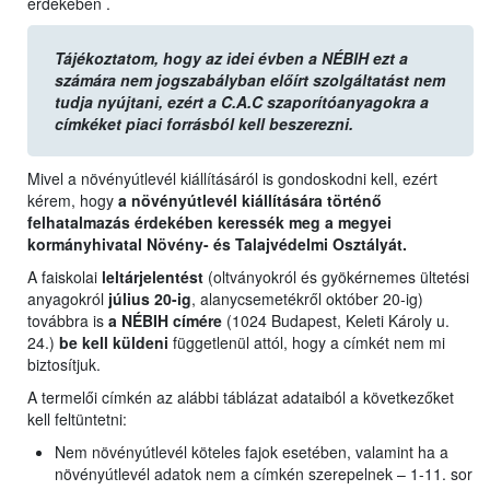
érdekében .
Tájékoztatom, hogy az idei évben a NÉBIH ezt a
számára nem jogszabályban előírt szolgáltatást nem
tudja nyújtani, ezért a C.A.C szaporítóanyagokra a
címkéket piaci forrásból kell beszerezni.
Mivel a növényútlevél kiállításáról is gondoskodni kell, ezért
kérem, hogy
a növényútlevél kiállítására történő
felhatalmazás érdekében keressék meg a megyei
kormányhivatal Növény- és Talajvédelmi Osztályát.
A faiskolai
leltárjelentést
(oltványokról és gyökérnemes ültetési
anyagokról
július 20-ig
, alanycsemetékről október 20-ig)
továbbra is
a NÉBIH címére
(1024 Budapest, Keleti Károly u.
24.)
be kell küldeni
függetlenül attól, hogy a címkét nem mi
biztosítjuk.
A termelői címkén az alábbi táblázat adataiból a következőket
kell feltüntetni:
Nem növényútlevél köteles fajok esetében, valamint ha a
növényútlevél adatok nem a címkén szerepelnek – 1-11. sor