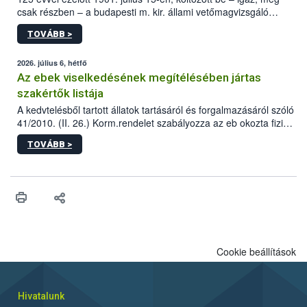
csak részben – a budapesti m. kir. állami vetőmagvizsgáló
állomás a Kis Rókus utca 15. szám alatti, Czigler Győző által
TOVÁBB >
tervezett új épületébe.
2026. július 6, hétfő
Az ebek viselkedésének megítélésében jártas
szakértők listája
A kedvtelésből tartott állatok tartásáról és forgalmazásáról szóló
41/2010. (II. 26.) Korm.rendelet szabályozza az eb okozta fizikai
sérülés, illetve ennek veszélye keletkezésekor felmerülő
TOVÁBB >
hatósági feladatokat, valamint a veszélyes eb tartását és annak
engedélyezését. Ezen eljárások során szükség esetén be kell
vonni az ebek viselkedésének megítélésében jártas szakértőt.
Cookie beállítások
Hivatalunk