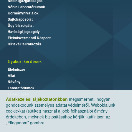
Nébih Igazgatóságok
Nébih Laboratóriumok
Kormányhivatalok
Sajtókapcsolat
Ügyfélszolgálat
Hatósági jogsegély
Élelmiszermentő Központ
Hírlevél feliratkozás
Gyakori kérdések
Élelmiszer
Állat
Növény
Laboratóriumok
Labor/Egyéb
Adatkezelési tájékoztatónkban
megismerheti, hogyan
gondoskodunk személyes adatai védelméről. Weboldalunk
cookie-kat (sütiket) használ a jobb felhasználói élmény
érdekében, melynek biztosításához kérjük, kattintson az
„Elfogadom” gombra.