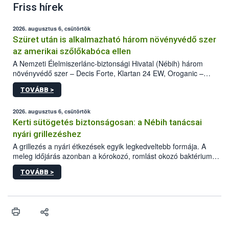
Friss hírek
2026. augusztus 6, csütörtök
Szüret után is alkalmazható három növényvédő szer
az amerikai szőlőkabóca ellen
A Nemzeti Élelmiszerlánc-biztonsági Hivatal (Nébih) három
növényvédő szer – Decis Forte, Klartan 24 EW, Oroganic –
engedélyokiratát módosította, így azok a szüretet követően,
TOVÁBB >
egészen a vesszőérettség (BBCH 91) stádiumáig
felhasználhatóak a szőlőben. A kiterjesztések célja, hogy a korai
érésű szőlőkben is legyen lehetőség a károsító elleni további
2026. augusztus 6, csütörtök
védekezésre. Az Oroganic készítmény kis kiszerelésben kiskerti
Kerti sütögetés biztonságosan: a Nébih tanácsai
felhasználók számára is elérhető és ökológiai termesztésben is
nyári grillezéshez
engedélyezett.
A grillezés a nyári étkezések egyik legkedveltebb formája. A
meleg időjárás azonban a kórokozó, romlást okozó baktériumok
gyorsabb szaporodásának is kedvez. A szabadtéri sütögetés
TOVÁBB >
ezért nem csupán a megfelelő sütési technikáról szól: legalább
ilyen fontos az alapanyagok biztonságos kezelése, az alapvető
higiéniai szabályok betartása, a megfelelő hőkezelés, valamint a
maradékok szakszerű tárolása. A Nemzeti Élelmiszerlánc-
biztonsági Hivatal (Nébih) Oktatási Programja összegyűjtötte a
biztonságos grillezés legfontosabb tudnivalóit.