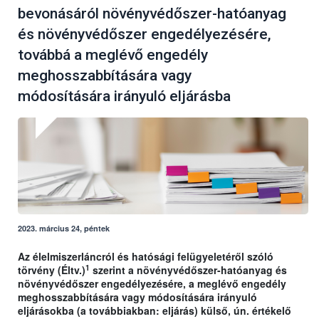
bevonásáról növényvédőszer-hatóanyag
és növényvédőszer engedélyezésére,
továbbá a meglévő engedély
meghosszabbítására vagy
módosítására irányuló eljárásba
2023. március 24, péntek
Az élelmiszerláncról és hatósági felügyeletéről szóló
1
törvény (Éltv.)
szerint a növényvédőszer-hatóanyag és
növényvédőszer engedélyezésére, a meglévő engedély
meghosszabbítására vagy módosítására irányuló
eljárásokba (a továbbiakban: eljárás) külső, ún. értékelő