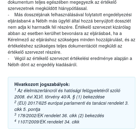
dokumentum teljes egészében megegyezik az értékelő
szervezetnek megküldött hiánypótlással.
- Más dossziéjának felhasználásával folytatott engedélyezési
eljárásban4 a Nébih más ügyfél által hozzá benyújtott dossziét
nem adja ki harmadik fél részére. Értékelő szervezet kizárólag
abban az esetben kerülhet bevonásra az eljárásba4, ha a
Kérelmező az eljáráshoz szükséges minden hozzájárulást, és az
értékeléshez szükséges teljes dokumentációt megküldi az
értékelő szervezet részére.
- Végül az értékelő szervezet értékelési eredménye alapján a
Nébih dönt az engedély kiadásáról.
Hivatkozott jogszabályok:
1
Az élelmiszerláncról és hatósági felügyeletéről szóló
2008. évi XLVI. törvény 40/A. § (1) bekezdése
2
(EU) 2017/625 európai parlamenti és tanácsi rendelet 3.
cikk 5. pontja
3
178/2002/EK rendelet 36. cikk (2) bekezdés
4
1107/2009/EK rendelet 34. cikk