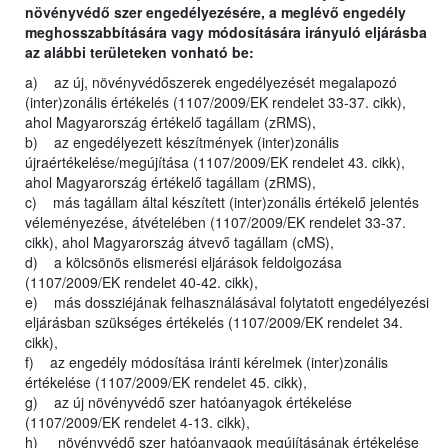
növényvédő szer engedélyezésére, a meglévő engedély
meghosszabbítására vagy módosítására irányuló eljárásba
az alábbi területeken vonható be:
a) az új, növényvédőszerek engedélyezését megalapozó
(inter)zonális értékelés (1107/2009/EK rendelet 33-37. cikk),
ahol Magyarország értékelő tagállam (zRMS),
b) az engedélyezett készítmények (inter)zonális
újraértékelése/megújítása (1107/2009/EK rendelet 43. cikk),
ahol Magyarország értékelő tagállam (zRMS),
c) más tagállam által készített (inter)zonális értékelő jelentés
véleményezése, átvételében (1107/2009/EK rendelet 33-37.
cikk), ahol Magyarország átvevő tagállam (cMS),
d) a kölcsönös elismerési eljárások feldolgozása
(1107/2009/EK rendelet 40-42. cikk),
e) más dossziéjának felhasználásával folytatott engedélyezési
eljárásban szükséges értékelés (1107/2009/EK rendelet 34.
cikk),
f) az engedély módosítása iránti kérelmek (inter)zonális
értékelése (1107/2009/EK rendelet 45. cikk),
g) az új növényvédő szer hatóanyagok értékelése
(1107/2009/EK rendelet 4-13. cikk),
h) növényvédő szer hatóanyagok megújításának értékelése