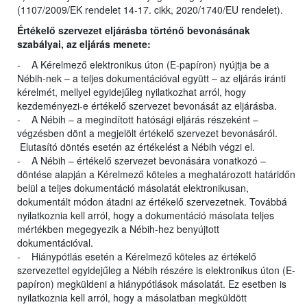
(1107/2009/EK rendelet 14-17. cikk, 2020/1740/EU rendelet).
Értékelő szervezet eljárásba történő bevonásának
szabályai, az eljárás menete:
- A Kérelmező elektronikus úton (E-papíron) nyújtja be a
Nébih-nek – a teljes dokumentációval együtt – az eljárás iránti
kérelmét, mellyel egyidejűleg nyilatkozhat arról, hogy
kezdeményezi-e értékelő szervezet bevonását az eljárásba.
- A Nébih – a megindított hatósági eljárás részeként –
végzésben dönt a megjelölt értékelő szervezet bevonásáról.
Elutasító döntés esetén az értékelést a Nébih végzi el.
- A Nébih – értékelő szervezet bevonására vonatkozó –
döntése alapján a Kérelmező köteles a meghatározott határidőn
belül a teljes dokumentáció másolatát elektronikusan,
dokumentált módon átadni az értékelő szervezetnek. Továbbá
nyilatkoznia kell arról, hogy a dokumentáció másolata teljes
mértékben megegyezik a Nébih-hez benyújtott
dokumentációval.
- Hiánypótlás esetén a Kérelmező köteles az értékelő
szervezettel egyidejűleg a Nébih részére is elektronikus úton (E-
papíron) megküldeni a hiánypótlások másolatát. Ez esetben is
nyilatkoznia kell arról, hogy a másolatban megküldött