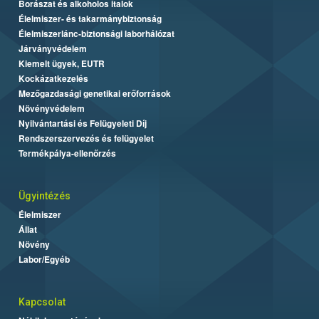
Borászat és alkoholos italok
Élelmiszer- és takarmánybiztonság
Élelmiszerlánc-biztonsági laborhálózat
Járványvédelem
Kiemelt ügyek, EUTR
Kockázatkezelés
Mezőgazdasági genetikai erőforrások
Növényvédelem
Nyilvántartási és Felügyeleti Díj
Rendszerszervezés és felügyelet
Termékpálya-ellenőrzés
Ügyintézés
Élelmiszer
Állat
Növény
Labor/Egyéb
Kapcsolat