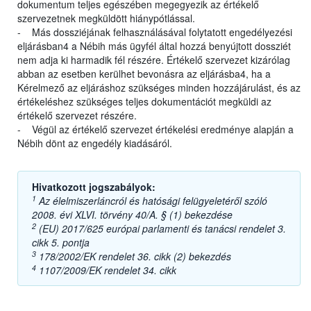
dokumentum teljes egészében megegyezik az értékelő
szervezetnek megküldött hiánypótlással.
- Más dossziéjának felhasználásával folytatott engedélyezési
eljárásban4 a Nébih más ügyfél által hozzá benyújtott dossziét
nem adja ki harmadik fél részére. Értékelő szervezet kizárólag
abban az esetben kerülhet bevonásra az eljárásba4, ha a
Kérelmező az eljáráshoz szükséges minden hozzájárulást, és az
értékeléshez szükséges teljes dokumentációt megküldi az
értékelő szervezet részére.
- Végül az értékelő szervezet értékelési eredménye alapján a
Nébih dönt az engedély kiadásáról.
Hivatkozott jogszabályok:
1
Az élelmiszerláncról és hatósági felügyeletéről szóló
2008. évi XLVI. törvény 40/A. § (1) bekezdése
2
(EU) 2017/625 európai parlamenti és tanácsi rendelet 3.
cikk 5. pontja
3
178/2002/EK rendelet 36. cikk (2) bekezdés
4
1107/2009/EK rendelet 34. cikk