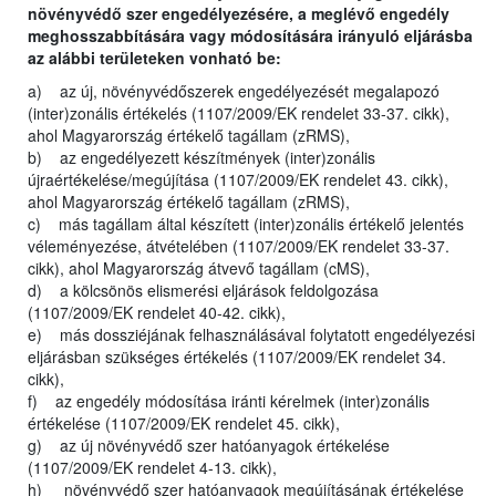
növényvédő szer engedélyezésére, a meglévő engedély
meghosszabbítására vagy módosítására irányuló eljárásba
az alábbi területeken vonható be:
a) az új, növényvédőszerek engedélyezését megalapozó
(inter)zonális értékelés (1107/2009/EK rendelet 33-37. cikk),
ahol Magyarország értékelő tagállam (zRMS),
b) az engedélyezett készítmények (inter)zonális
újraértékelése/megújítása (1107/2009/EK rendelet 43. cikk),
ahol Magyarország értékelő tagállam (zRMS),
c) más tagállam által készített (inter)zonális értékelő jelentés
véleményezése, átvételében (1107/2009/EK rendelet 33-37.
cikk), ahol Magyarország átvevő tagállam (cMS),
d) a kölcsönös elismerési eljárások feldolgozása
(1107/2009/EK rendelet 40-42. cikk),
e) más dossziéjának felhasználásával folytatott engedélyezési
eljárásban szükséges értékelés (1107/2009/EK rendelet 34.
cikk),
f) az engedély módosítása iránti kérelmek (inter)zonális
értékelése (1107/2009/EK rendelet 45. cikk),
g) az új növényvédő szer hatóanyagok értékelése
(1107/2009/EK rendelet 4-13. cikk),
h) növényvédő szer hatóanyagok megújításának értékelése