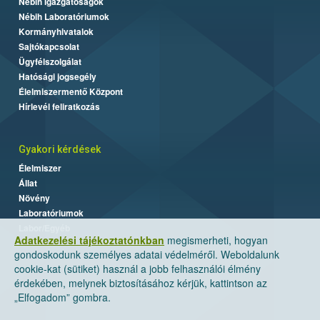
Nébih Igazgatóságok
Nébih Laboratóriumok
Kormányhivatalok
Sajtókapcsolat
Ügyfélszolgálat
Hatósági jogsegély
Élelmiszermentő Központ
Hírlevél feliratkozás
Gyakori kérdések
Élelmiszer
Állat
Növény
Laboratóriumok
Labor/Egyéb
Adatkezelési tájékoztatónkban
megismerheti, hogyan
gondoskodunk személyes adatai védelméről. Weboldalunk
cookie-kat (sütiket) használ a jobb felhasználói élmény
érdekében, melynek biztosításához kérjük, kattintson az
„Elfogadom” gombra.