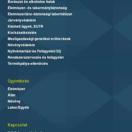
Borászat és alkoholos italok
Élelmiszer- és takarmánybiztonság
Élelmiszerlánc-biztonsági laborhálózat
Járványvédelem
Kiemelt ügyek, EUTR
Kockázatkezelés
Mezőgazdasági genetikai erőforrások
Növényvédelem
Nyilvántartási és Felügyeleti Díj
Rendszerszervezés és felügyelet
Termékpálya-ellenőrzés
Ügyintézés
Élelmiszer
Állat
Növény
Labor/Egyéb
Kapcsolat