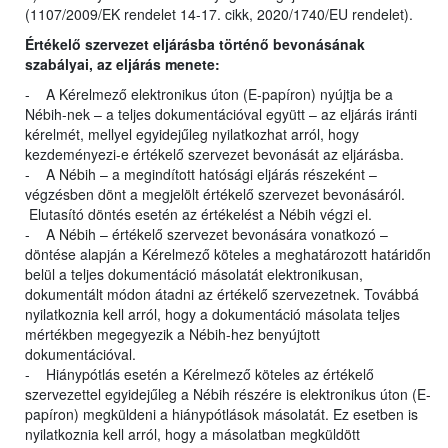
(1107/2009/EK rendelet 14-17. cikk, 2020/1740/EU rendelet).
Értékelő szervezet eljárásba történő bevonásának
szabályai, az eljárás menete:
- A Kérelmező elektronikus úton (E-papíron) nyújtja be a
Nébih-nek – a teljes dokumentációval együtt – az eljárás iránti
kérelmét, mellyel egyidejűleg nyilatkozhat arról, hogy
kezdeményezi-e értékelő szervezet bevonását az eljárásba.
- A Nébih – a megindított hatósági eljárás részeként –
végzésben dönt a megjelölt értékelő szervezet bevonásáról.
Elutasító döntés esetén az értékelést a Nébih végzi el.
- A Nébih – értékelő szervezet bevonására vonatkozó –
döntése alapján a Kérelmező köteles a meghatározott határidőn
belül a teljes dokumentáció másolatát elektronikusan,
dokumentált módon átadni az értékelő szervezetnek. Továbbá
nyilatkoznia kell arról, hogy a dokumentáció másolata teljes
mértékben megegyezik a Nébih-hez benyújtott
dokumentációval.
- Hiánypótlás esetén a Kérelmező köteles az értékelő
szervezettel egyidejűleg a Nébih részére is elektronikus úton (E-
papíron) megküldeni a hiánypótlások másolatát. Ez esetben is
nyilatkoznia kell arról, hogy a másolatban megküldött