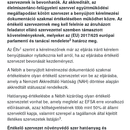
szervezetek is bevonhatók. Az akkreditált, az
élelmiszerlánc-felügyeleti szervvel együttműködési
megállapodást kötött szervezet a benyújtott kérelmezési
dokumentáció szakmai értékelésében működhet közre. Az
értékelő szervezetnek meg kell felelnie az átruházott
feladatot ellátó szervezettel szemben támasztott
követelményeknek, melyeket az (EU) 2017/625 európai
2
parlamenti és tanácsi rendelete
határoz meg.
1
Az Éltv
szerint a kérelmezőnek már az eljárás iránti kérelem
benyújtásakor nyilatkoznia kell arról, ha az eljárásba értékelő
szervezet bevonását kezdeményezi.
A Nébih a benyújtott kérelmezési dokumentáció szakmai
értékelésére olyan értékelő szervezetet von be az eljárásba,
amely a Nemzeti Akkreditáló Hatóság (NAH) döntése alapján
akkreditált státusszal rendelkezik.
Hatóanyag-értékelésbe a Nébih kizárólag olyan értékelő
szervezetet vonhat be, amely megfelel az EFSA erre vonatkozó
előírásainak, azaz költségvetésének több mint 50%-át állami
szervektől kapja, valamint szerepel a tagállamok által kijelölt
3
illetékes szervezetek listáján
.
Értékelő szervezet növényvédő szer hatóanyag és