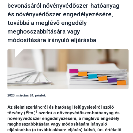
bevonásáról növényvédőszer-hatóanyag
és növényvédőszer engedélyezésére,
továbbá a meglévő engedély
meghosszabbítására vagy
módosítására irányuló eljárásba
2023. március 24, péntek
Az élelmiszerláncról és hatósági felügyeletéről szóló
1
törvény (Éltv.)
szerint a növényvédőszer-hatóanyag és
növényvédőszer engedélyezésére, a meglévő engedély
meghosszabbítására vagy módosítására irányuló
eljárásokba (a továbbiakban: eljárás) külső, ún. értékelő