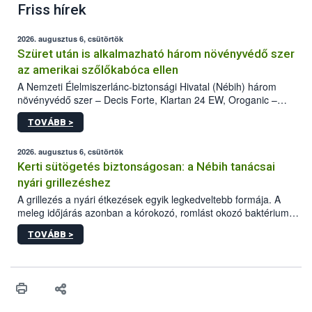
Friss hírek
2026. augusztus 6, csütörtök
Szüret után is alkalmazható három növényvédő szer
az amerikai szőlőkabóca ellen
A Nemzeti Élelmiszerlánc-biztonsági Hivatal (Nébih) három
növényvédő szer – Decis Forte, Klartan 24 EW, Oroganic –
engedélyokiratát módosította, így azok a szüretet követően,
TOVÁBB >
egészen a vesszőérettség (BBCH 91) stádiumáig
felhasználhatóak a szőlőben. A kiterjesztések célja, hogy a korai
érésű szőlőkben is legyen lehetőség a károsító elleni további
2026. augusztus 6, csütörtök
védekezésre. Az Oroganic készítmény kis kiszerelésben kiskerti
Kerti sütögetés biztonságosan: a Nébih tanácsai
felhasználók számára is elérhető és ökológiai termesztésben is
nyári grillezéshez
engedélyezett.
A grillezés a nyári étkezések egyik legkedveltebb formája. A
meleg időjárás azonban a kórokozó, romlást okozó baktériumok
gyorsabb szaporodásának is kedvez. A szabadtéri sütögetés
TOVÁBB >
ezért nem csupán a megfelelő sütési technikáról szól: legalább
ilyen fontos az alapanyagok biztonságos kezelése, az alapvető
higiéniai szabályok betartása, a megfelelő hőkezelés, valamint a
maradékok szakszerű tárolása. A Nemzeti Élelmiszerlánc-
biztonsági Hivatal (Nébih) Oktatási Programja összegyűjtötte a
biztonságos grillezés legfontosabb tudnivalóit.