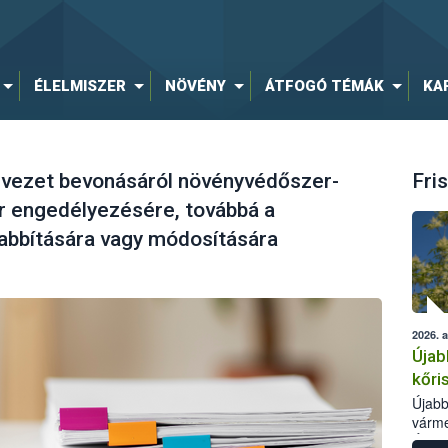
ÉLELMISZER
NÖVÉNY
ÁTFOGÓ TÉMÁK
KA
ezet bevonásáról növényvédőszer-
Fris
 engedélyezésére, továbbá a
bbítására vagy módosítására
2026. 
Újab
kőri
Újabb
várme
Élelm