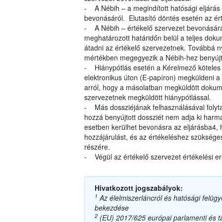
- A Nébih – a megindított hatósági eljárás
bevonásáról. Elutasító döntés esetén az ért
- A Nébih – értékelő szervezet bevonására
meghatározott határidőn belül a teljes dok
átadni az értékelő szervezetnek. Továbbá ny
mértékben megegyezik a Nébih-hez benyújt
- Hiánypótlás esetén a Kérelmező köteles a
elektronikus úton (E-papíron) megküldeni a 
arról, hogy a másolatban megküldött dokum
szervezetnek megküldött hiánypótlással.
- Más dossziéjának felhasználásával folyta
hozzá benyújtott dossziét nem adja ki harma
esetben kerülhet bevonásra az eljárásba4,
hozzájárulást, és az értékeléshez szüksége
részére.
- Végül az értékelő szervezet értékelési e
Hivatkozott jogszabályok:
1
Az élelmiszerláncról és hatósági felügye
bekezdése
2
(EU) 2017/625 európai parlamenti és tan