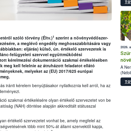
TO
kőris
jelen
talál
azono
folyta
intéz
össze
1
etéről szóló törvény (Éltv.)
szerint a növényvédőszer-
érdek
ezésére, a meglévő engedély meghosszabbítására vagy
2026. 
ábbiakban: eljárás) külső, ún. értékelő szervezetek is
Szür
rlánc-felügyeleti szervvel együttműködési
növé
jtott kérelmezési dokumentáció szakmai értékelésében
meg kell felelnie az átruházott feladatot ellátó
szől
A Nem
lményeknek, melyeket az (EU) 2017/625 európai
(Nébi
 meg.
Klart
TO
módos
s iránti kérelem benyújtásakor nyilatkoznia kell arról, ha az
egész
zdeményezi.
felha
ció szakmai értékelésére olyan értékelő szervezetet von be
célja
lehet
atóság (NAH) döntése alapján akkreditált státusszal
Az Or
felha
yan értékelő szervezetet vonhat be, amely megfelel az
terme
tségvetésének több mint 50%-át állami szervektől kapja,