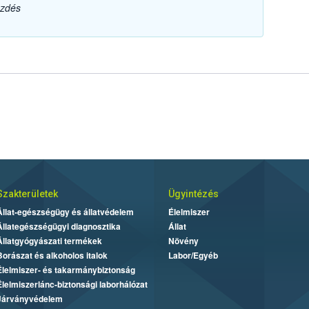
ezdés
Szakterületek
Ügyintézés
Állat-egészségügy és állatvédelem
Élelmiszer
Állategészségügyi diagnosztika
Állat
Állatgyógyászati termékek
Növény
Borászat és alkoholos italok
Labor/Egyéb
Élelmiszer- és takarmánybiztonság
Élelmiszerlánc-biztonsági laborhálózat
Járványvédelem