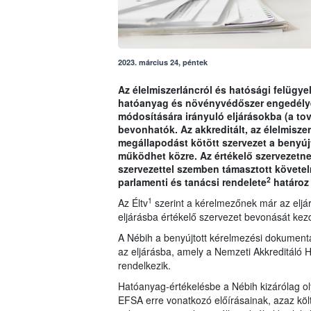
2023. március 24, péntek
Az élelmiszerláncról és hatósági felügyel
hatóanyag és növényvédőszer engedély
módosítására irányuló eljárásokba (a tov
bevonhatók. Az akkreditált, az élelmisze
megállapodást kötött szervezet a benyú
működhet közre. Az értékelő szervezetnek 
szervezettel szemben támasztott követe
2
parlamenti és tanácsi rendelete
határoz
1
Az Éltv
szerint a kérelmezőnek már az eljárá
eljárásba értékelő szervezet bevonását ke
A Nébih a benyújtott kérelmezési dokumentá
az eljárásba, amely a Nemzeti Akkreditáló H
rendelkezik.
Hatóanyag-értékelésbe a Nébih kizárólag ol
EFSA erre vonatkozó előírásainak, azaz köl