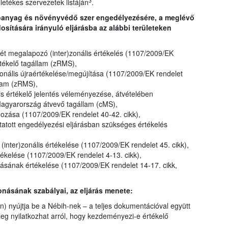
3
illetékes szervezetek listáján
.
tóanyag és növényvédő szer engedélyezésére, a meglévő
ítására irányuló eljárásba az alábbi területeken
t megalapozó (inter)zonális értékelés (1107/2009/EK
rtékelő tagállam (zRMS),
onális újraértékelése/megújítása (1107/2009/EK rendelet
llam (zRMS),
lis értékelő jelentés véleményezése, átvételében
Magyarország átvevő tagállam (cMS),
gozása (1107/2009/EK rendelet 40-42. cikk),
atott engedélyezési eljárásban szükséges értékelés
inter)zonális értékelése (1107/2009/EK rendelet 45. cikk),
kelése (1107/2009/EK rendelet 4-13. cikk),
ának értékelése (1107/2009/EK rendelet 14-17. cikk,
onásának szabályai, az eljárás menete:
) nyújtja be a Nébih-nek – a teljes dokumentációval együtt
jűleg nyilatkozhat arról, hogy kezdeményezi-e értékelő