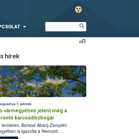
PCSOLAT
s hírek
augusztus 7, péntek
b vármegyében jelent meg a
srontó karcsúdíszbogár
 területen, Borsod-Abaúj-Zemplén
gyében is igazolta a Nemzeti
iszerlánc-biztonsági Hivatal (Nébih) a