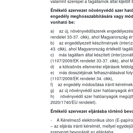
valamint szerepel a tagállamok által kijelölt 
Értékelő szervezet növényvédő szer ha
engedély meghosszabbítására vagy módos
vonható be:
a) az új, növényvédőszerek engedélyezésé
rendelet 33-37. cikk), ahol Magyarország é
b) az engedélyezett készítmények (inter)z
43. cikk), ahol Magyarország értékelő tagá
c) más tagállam által készített (inter)zoná
(1107/2009/EK rendelet 33-37. cikk), ahol 
d) a kölcsönös elismerési eljárások feldol
e) más dossziéjának felhasználásával folyt
(1107/2009/EK rendelet 34. cikk),
f) az engedély módosítása iránti kérelmek (
g) az új növényvédő szer hatóanyagok érté
h) növényvédő szer hatóanyagok megújítás
2020/1740/EU rendelet).
Értékelő szervezet eljárásba történő bev
- A Kérelmező elektronikus úton (E-papíron
– az eljárás iránti kérelmét, mellyel egyide
szervezet bevonását az eljárásba.