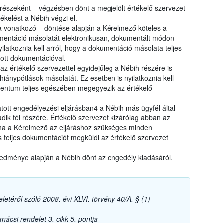
 részeként – végzésben dönt a megjelölt értékelő szervezet
ékelést a Nébih végzi el.
 vonatkozó – döntése alapján a Kérelmező köteles a
umentáció másolatát elektronikusan, dokumentált módon
ilatkoznia kell arról, hogy a dokumentáció másolata teljes
ott dokumentációval.
z értékelő szervezettel egyidejűleg a Nébih részére is
hiánypótlások másolatát. Ez esetben is nyilatkoznia kell
entum teljes egészében megegyezik az értékelő
tott engedélyezési eljárásban4 a Nébih más ügyfél által
dik fél részére. Értékelő szervezet kizárólag abban az
 ha a Kérelmező az eljáráshoz szükséges minden
s teljes dokumentációt megküldi az értékelő szervezet
redménye alapján a Nébih dönt az engedély kiadásáról.
letéről szóló 2008. évi XLVI. törvény 40/A. § (1)
ácsi rendelet 3. cikk 5. pontja