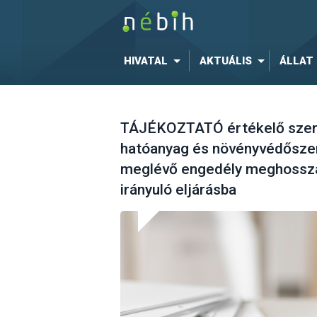
HIVATAL
AKTUÁLIS
ÁLLAT
TÁJÉKOZTATÓ értékelő szerv
hatóanyag és növényvédőszer
meglévő engedély meghossza
irányuló eljárásba