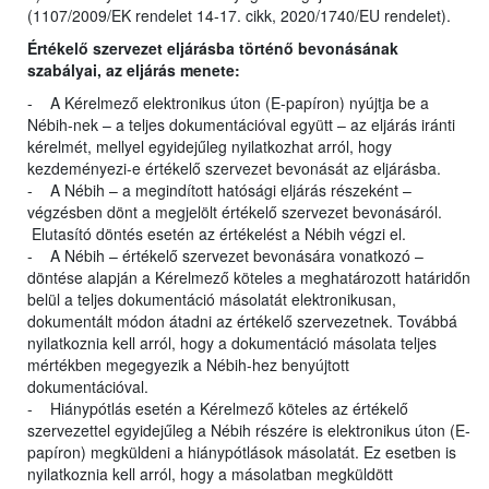
(1107/2009/EK rendelet 14-17. cikk, 2020/1740/EU rendelet).
Értékelő szervezet eljárásba történő bevonásának
szabályai, az eljárás menete:
- A Kérelmező elektronikus úton (E-papíron) nyújtja be a
Nébih-nek – a teljes dokumentációval együtt – az eljárás iránti
kérelmét, mellyel egyidejűleg nyilatkozhat arról, hogy
kezdeményezi-e értékelő szervezet bevonását az eljárásba.
- A Nébih – a megindított hatósági eljárás részeként –
végzésben dönt a megjelölt értékelő szervezet bevonásáról.
Elutasító döntés esetén az értékelést a Nébih végzi el.
- A Nébih – értékelő szervezet bevonására vonatkozó –
döntése alapján a Kérelmező köteles a meghatározott határidőn
belül a teljes dokumentáció másolatát elektronikusan,
dokumentált módon átadni az értékelő szervezetnek. Továbbá
nyilatkoznia kell arról, hogy a dokumentáció másolata teljes
mértékben megegyezik a Nébih-hez benyújtott
dokumentációval.
- Hiánypótlás esetén a Kérelmező köteles az értékelő
szervezettel egyidejűleg a Nébih részére is elektronikus úton (E-
papíron) megküldeni a hiánypótlások másolatát. Ez esetben is
nyilatkoznia kell arról, hogy a másolatban megküldött