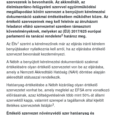
szervezetek is bevonhatók. Az akkreditált, az
élelmiszerlánc-felügyeleti szervvel együttműködési
megállapodást kötött szervezet a benyújtott kérelmezési
dokumentáció szakmai értékelésében működhet közre. Az
értékelő szervezetnek meg kell felelnie az átruházott
feladatot ellátó szervezettel szemben támasztott
követelményeknek, melyeket az (EU) 2017/625 európai
2
parlamenti és tanácsi rendelete
határoz meg.
1
Az Éltv
szerint a kérelmezőnek már az eljárás iránti kérelem
benyújtásakor nyilatkoznia kell arról, ha az eljárásba értékelő
szervezet bevonását kezdeményezi.
A Nébih a benyújtott kérelmezési dokumentáció szakmai
értékelésére olyan értékelő szervezetet von be az eljárásba,
amely a Nemzeti Akkreditáló Hatóság (NAH) döntése alapján
akkreditált státusszal rendelkezik.
Hatóanyag-értékelésbe a Nébih kizárólag olyan értékelő
szervezetet vonhat be, amely megfelel az EFSA erre vonatkozó
előírásainak, azaz költségvetésének több mint 50%-át állami
szervektől kapja, valamint szerepel a tagállamok által kijelölt
3
illetékes szervezetek listáján
.
Értékelő szervezet növényvédő szer hatóanyag és