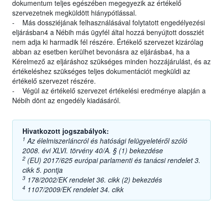
dokumentum teljes egészében megegyezik az értékelő
szervezetnek megküldött hiánypótlással.
- Más dossziéjának felhasználásával folytatott engedélyezési
eljárásban4 a Nébih más ügyfél által hozzá benyújtott dossziét
nem adja ki harmadik fél részére. Értékelő szervezet kizárólag
abban az esetben kerülhet bevonásra az eljárásba4, ha a
Kérelmező az eljáráshoz szükséges minden hozzájárulást, és az
értékeléshez szükséges teljes dokumentációt megküldi az
értékelő szervezet részére.
- Végül az értékelő szervezet értékelési eredménye alapján a
Nébih dönt az engedély kiadásáról.
Hivatkozott jogszabályok:
1
Az élelmiszerláncról és hatósági felügyeletéről szóló
2008. évi XLVI. törvény 40/A. § (1) bekezdése
2
(EU) 2017/625 európai parlamenti és tanácsi rendelet 3.
cikk 5. pontja
3
178/2002/EK rendelet 36. cikk (2) bekezdés
4
1107/2009/EK rendelet 34. cikk