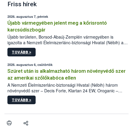
Friss hírek
2026. augusztus 7, péntek
Újabb vármegyében jelent meg a kőrisrontó
karcsúdíszbogár
Újabb területen, Borsod-Abaúj-Zemplén vármegyében is
igazolta a Nemzeti Élelmiszerlánc-biztonsági Hivatal (Nébih) a
kőrisrontó karcsúdíszbogár (Agrilus planipennis) jelenlétét. A
TOVÁBB >
kártevőt nem csak színcsapdában találták meg, de már fertőzött
fában is azonosították. A növényvédelmi szakemberek folytatják
az intenzív felderítést, emellett az intézkedéseket a szlovák
2026. augusztus 6, csütörtök
hatósággal is összehangolják a terjedés megállítása érdekében.
Szüret után is alkalmazható három növényvédő szer
az amerikai szőlőkabóca ellen
A Nemzeti Élelmiszerlánc-biztonsági Hivatal (Nébih) három
növényvédő szer – Decis Forte, Klartan 24 EW, Oroganic –
engedélyokiratát módosította, így azok a szüretet követően,
TOVÁBB >
egészen a vesszőérettség (BBCH 91) stádiumáig
felhasználhatóak a szőlőben. A kiterjesztések célja, hogy a korai
érésű szőlőkben is legyen lehetőség a károsító elleni további
védekezésre. Az Oroganic készítmény kis kiszerelésben kiskerti
felhasználók számára is elérhető és ökológiai termesztésben is
engedélyezett.