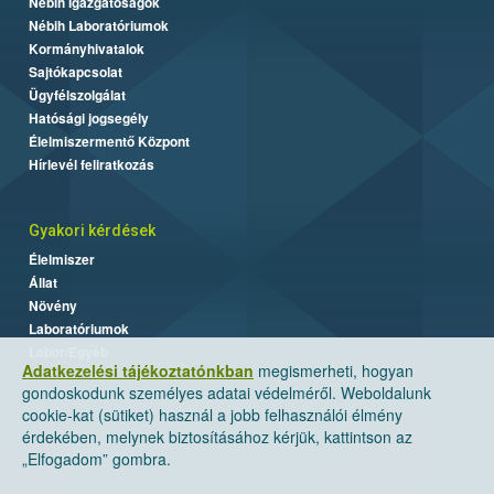
Nébih Igazgatóságok
Nébih Laboratóriumok
Kormányhivatalok
Sajtókapcsolat
Ügyfélszolgálat
Hatósági jogsegély
Élelmiszermentő Központ
Hírlevél feliratkozás
Gyakori kérdések
Élelmiszer
Állat
Növény
Laboratóriumok
Labor/Egyéb
Adatkezelési tájékoztatónkban
megismerheti, hogyan
gondoskodunk személyes adatai védelméről. Weboldalunk
cookie-kat (sütiket) használ a jobb felhasználói élmény
érdekében, melynek biztosításához kérjük, kattintson az
„Elfogadom” gombra.