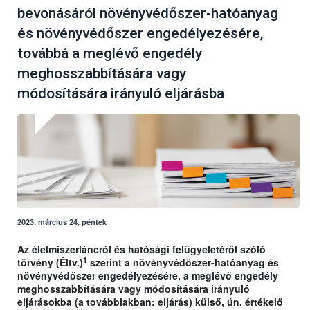
bevonásáról növényvédőszer-hatóanyag
és növényvédőszer engedélyezésére,
továbbá a meglévő engedély
meghosszabbítására vagy
módosítására irányuló eljárásba
2023. március 24, péntek
Az élelmiszerláncról és hatósági felügyeletéről szóló
1
törvény (Éltv.)
szerint a növényvédőszer-hatóanyag és
növényvédőszer engedélyezésére, a meglévő engedély
meghosszabbítására vagy módosítására irányuló
eljárásokba (a továbbiakban: eljárás) külső, ún. értékelő