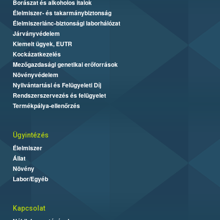
Borászat és alkoholos italok
Élelmiszer- és takarmánybiztonság
Élelmiszerlánc-biztonsági laborhálózat
Járványvédelem
Kiemelt ügyek, EUTR
Kockázatkezelés
Mezőgazdasági genetikai erőforrások
Növényvédelem
Nyilvántartási és Felügyeleti Díj
Rendszerszervezés és felügyelet
Termékpálya-ellenőrzés
Ügyintézés
Élelmiszer
Állat
Növény
Labor/Egyéb
Kapcsolat