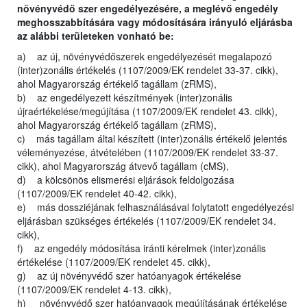
növényvédő szer engedélyezésére, a meglévő engedély
meghosszabbítására vagy módosítására irányuló eljárásba
az alábbi területeken vonható be:
a) az új, növényvédőszerek engedélyezését megalapozó
(inter)zonális értékelés (1107/2009/EK rendelet 33-37. cikk),
ahol Magyarország értékelő tagállam (zRMS),
b) az engedélyezett készítmények (inter)zonális
újraértékelése/megújítása (1107/2009/EK rendelet 43. cikk),
ahol Magyarország értékelő tagállam (zRMS),
c) más tagállam által készített (inter)zonális értékelő jelentés
véleményezése, átvételében (1107/2009/EK rendelet 33-37.
cikk), ahol Magyarország átvevő tagállam (cMS),
d) a kölcsönös elismerési eljárások feldolgozása
(1107/2009/EK rendelet 40-42. cikk),
e) más dossziéjának felhasználásával folytatott engedélyezési
eljárásban szükséges értékelés (1107/2009/EK rendelet 34.
cikk),
f) az engedély módosítása iránti kérelmek (inter)zonális
értékelése (1107/2009/EK rendelet 45. cikk),
g) az új növényvédő szer hatóanyagok értékelése
(1107/2009/EK rendelet 4-13. cikk),
h) növényvédő szer hatóanyagok megújításának értékelése