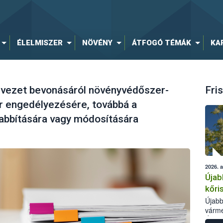
ÉLELMISZER
NÖVÉNY
ÁTFOGÓ TÉMÁK
KA
ezet bevonásáról növényvédőszer-
Fris
 engedélyezésére, továbbá a
bbítására vagy módosítására
2026. 
Újab
kőri
Újabb
várme
Élelm