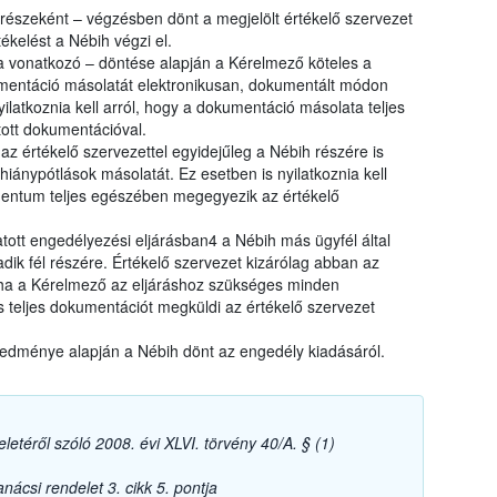
 részeként – végzésben dönt a megjelölt értékelő szervezet
ékelést a Nébih végzi el.
 vonatkozó – döntése alapján a Kérelmező köteles a
umentáció másolatát elektronikusan, dokumentált módon
ilatkoznia kell arról, hogy a dokumentáció másolata teljes
ott dokumentációval.
z értékelő szervezettel egyidejűleg a Nébih részére is
hiánypótlások másolatát. Ez esetben is nyilatkoznia kell
entum teljes egészében megegyezik az értékelő
tott engedélyezési eljárásban4 a Nébih más ügyfél által
dik fél részére. Értékelő szervezet kizárólag abban az
 ha a Kérelmező az eljáráshoz szükséges minden
s teljes dokumentációt megküldi az értékelő szervezet
redménye alapján a Nébih dönt az engedély kiadásáról.
letéről szóló 2008. évi XLVI. törvény 40/A. § (1)
ácsi rendelet 3. cikk 5. pontja