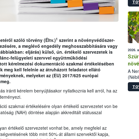
TO
kőris
jelen
talál
azono
folyta
intéz
össze
1
etéről szóló törvény (Éltv.)
szerint a növényvédőszer-
érdek
ezésére, a meglévő engedély meghosszabbítására vagy
2026. 
ábbiakban: eljárás) külső, ún. értékelő szervezetek is
Szür
rlánc-felügyeleti szervvel együttműködési
növé
jtott kérelmezési dokumentáció szakmai értékelésében
meg kell felelnie az átruházott feladatot ellátó
szől
A Nem
lményeknek, melyeket az (EU) 2017/625 európai
(Nébi
 meg.
Klart
TO
módos
s iránti kérelem benyújtásakor nyilatkoznia kell arról, ha az
egész
zdeményezi.
felha
ció szakmai értékelésére olyan értékelő szervezetet von be
célja
lehet
atóság (NAH) döntése alapján akkreditált státusszal
Az Or
felha
yan értékelő szervezetet vonhat be, amely megfelel az
terme
tségvetésének több mint 50%-át állami szervektől kapja,