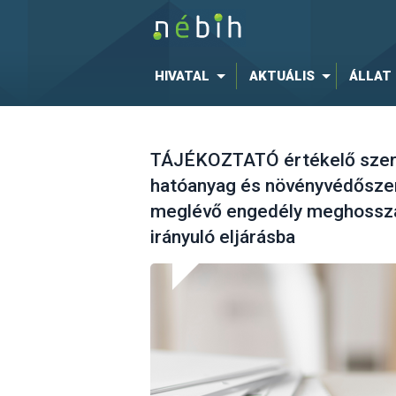
HIVATAL
AKTUÁLIS
ÁLLAT
TÁJÉKOZTATÓ értékelő szerv
hatóanyag és növényvédőszer
meglévő engedély meghossza
irányuló eljárásba