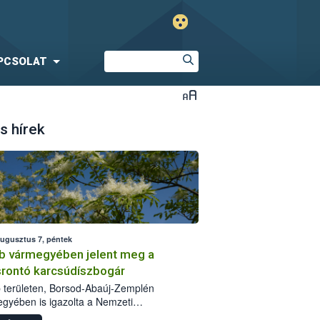
PCSOLAT
s hírek
augusztus 7, péntek
b vármegyében jelent meg a
srontó karcsúdíszbogár
 területen, Borsod-Abaúj-Zemplén
gyében is igazolta a Nemzeti
iszerlánc-biztonsági Hivatal (Nébih) a