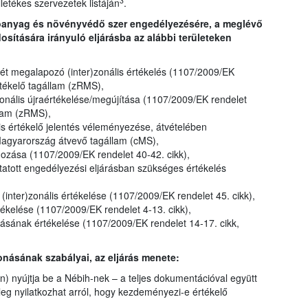
3
illetékes szervezetek listáján
.
tóanyag és növényvédő szer engedélyezésére, a meglévő
ítására irányuló eljárásba az alábbi területeken
t megalapozó (inter)zonális értékelés (1107/2009/EK
rtékelő tagállam (zRMS),
onális újraértékelése/megújítása (1107/2009/EK rendelet
llam (zRMS),
lis értékelő jelentés véleményezése, átvételében
Magyarország átvevő tagállam (cMS),
gozása (1107/2009/EK rendelet 40-42. cikk),
atott engedélyezési eljárásban szükséges értékelés
inter)zonális értékelése (1107/2009/EK rendelet 45. cikk),
kelése (1107/2009/EK rendelet 4-13. cikk),
ának értékelése (1107/2009/EK rendelet 14-17. cikk,
onásának szabályai, az eljárás menete:
) nyújtja be a Nébih-nek – a teljes dokumentációval együtt
jűleg nyilatkozhat arról, hogy kezdeményezi-e értékelő