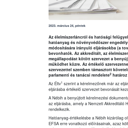
2023. március 24, péntek
Az élelmiszerláncról és hatósági felügyel
hatóanyag és növényvédőszer engedély
módosítására irányuló eljárásokba (a tov
bevonhatók. Az akkreditált, az élelmisze
megállapodást kötött szervezet a benyú
működhet közre. Az értékelő szervezetnek 
szervezettel szemben támasztott követe
2
parlamenti és tanácsi rendelete
határoz
1
Az Éltv
szerint a kérelmezőnek már az eljárá
eljárásba értékelő szervezet bevonását ke
A Nébih a benyújtott kérelmezési dokumentá
az eljárásba, amely a Nemzeti Akkreditáló H
rendelkezik.
Hatóanyag-értékelésbe a Nébih kizárólag ol
EFSA erre vonatkozó előírásainak, azaz köl