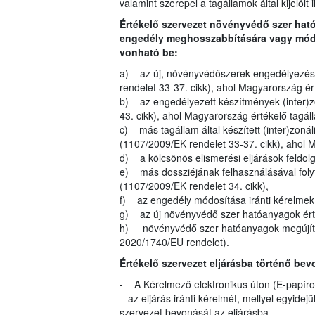
valamint szerepel a tagállamok által kijelölt 
Értékelő szervezet növényvédő szer ha
engedély meghosszabbítására vagy módos
vonható be:
a) az új, növényvédőszerek engedélyezésé
rendelet 33-37. cikk), ahol Magyarország é
b) az engedélyezett készítmények (inter)z
43. cikk), ahol Magyarország értékelő tagá
c) más tagállam által készített (inter)zoná
(1107/2009/EK rendelet 33-37. cikk), ahol 
d) a kölcsönös elismerési eljárások feldol
e) más dossziéjának felhasználásával folyt
(1107/2009/EK rendelet 34. cikk),
f) az engedély módosítása iránti kérelmek (
g) az új növényvédő szer hatóanyagok érté
h) növényvédő szer hatóanyagok megújítás
2020/1740/EU rendelet).
Értékelő szervezet eljárásba történő bev
- A Kérelmező elektronikus úton (E-papíron
– az eljárás iránti kérelmét, mellyel egyide
szervezet bevonását az eljárásba.