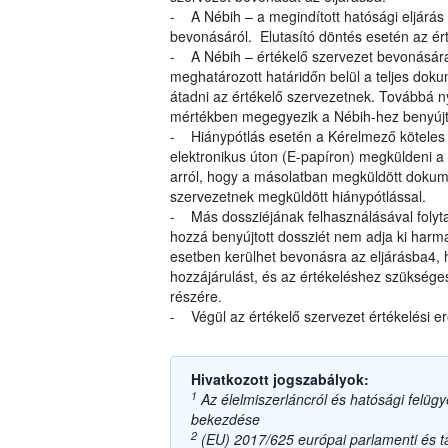
- A Nébih – a megindított hatósági eljárás
bevonásáról. Elutasító döntés esetén az ért
- A Nébih – értékelő szervezet bevonására
meghatározott határidőn belül a teljes dok
átadni az értékelő szervezetnek. Továbbá ny
mértékben megegyezik a Nébih-hez benyújt
- Hiánypótlás esetén a Kérelmező köteles a
elektronikus úton (E-papíron) megküldeni a 
arról, hogy a másolatban megküldött dokum
szervezetnek megküldött hiánypótlással.
- Más dossziéjának felhasználásával folyta
hozzá benyújtott dossziét nem adja ki harma
esetben kerülhet bevonásra az eljárásba4,
hozzájárulást, és az értékeléshez szüksége
részére.
- Végül az értékelő szervezet értékelési e
Hivatkozott jogszabályok:
1
Az élelmiszerláncról és hatósági felügye
bekezdése
2
(EU) 2017/625 európai parlamenti és tan