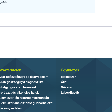
ezdés
Szakterületek
Ügyintézés
Állat-egészségügy és állatvédelem
Élelmiszer
Állategészségügyi diagnosztika
Állat
Állatgyógyászati termékek
Növény
Borászat és alkoholos italok
Labor/Egyéb
Élelmiszer- és takarmánybiztonság
Élelmiszerlánc-biztonsági laborhálózat
Járványvédelem