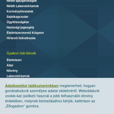
Nébih Igazgatóságok
Nébih Laboratóriumok
Kormányhivatalok
Sajtókapcsolat
Ügyfélszolgálat
Hatósági jogsegély
Élelmiszermentő Központ
Hírlevél feliratkozás
Gyakori kérdések
Élelmiszer
Állat
Növény
Laboratóriumok
Labor/Egyéb
Adatkezelési tájékoztatónkban
megismerheti, hogyan
gondoskodunk személyes adatai védelméről. Weboldalunk
cookie-kat (sütiket) használ a jobb felhasználói élmény
érdekében, melynek biztosításához kérjük, kattintson az
„Elfogadom” gombra.