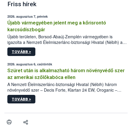
Friss hírek
2026. augusztus 7, péntek
Újabb vármegyében jelent meg a kőrisrontó
karcsúdíszbogár
Újabb területen, Borsod-Abaúj-Zemplén vármegyében is
igazolta a Nemzeti Élelmiszerlánc-biztonsági Hivatal (Nébih) a
kőrisrontó karcsúdíszbogár (Agrilus planipennis) jelenlétét. A
TOVÁBB >
kártevőt nem csak színcsapdában találták meg, de már fertőzött
fában is azonosították. A növényvédelmi szakemberek folytatják
az intenzív felderítést, emellett az intézkedéseket a szlovák
2026. augusztus 6, csütörtök
hatósággal is összehangolják a terjedés megállítása érdekében.
Szüret után is alkalmazható három növényvédő szer
az amerikai szőlőkabóca ellen
A Nemzeti Élelmiszerlánc-biztonsági Hivatal (Nébih) három
növényvédő szer – Decis Forte, Klartan 24 EW, Oroganic –
engedélyokiratát módosította, így azok a szüretet követően,
TOVÁBB >
egészen a vesszőérettség (BBCH 91) stádiumáig
felhasználhatóak a szőlőben. A kiterjesztések célja, hogy a korai
érésű szőlőkben is legyen lehetőség a károsító elleni további
védekezésre. Az Oroganic készítmény kis kiszerelésben kiskerti
felhasználók számára is elérhető és ökológiai termesztésben is
engedélyezett.