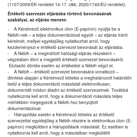
(1107/2009/EK rendelet 14-17. cikk, 2020/1740/EU rendelet).
Értékelő szervezet eljárásba történő bevonásának
szabályai, az eljárás menete:
- A Kérelmező elektronikus úton (E-papíron) nyújtja be a
Nébih-nek – a teljes dokumentációval együtt – az eljárás iránti
kérelmét, mellyel egyidejűleg nyilatkozhat arról, hogy
kezdeményezi-e értékelő szervezet bevonását az eljárásba.
- A Nébih – a megindított hatósági eljárás részeként –
végzésben dönt a megjelölt értékelő szervezet bevonásáról.
Elutasító döntés esetén az értékelést a Nébih végzi el.
- A Nébih – értékelő szervezet bevonására vonatkozó –
döntése alapján a Kérelmező köteles a meghatározott határidőn
belül a teljes dokumentáció másolatát elektronikusan,
dokumentált módon átadni az értékelő szervezetnek. Továbbá
nyilatkoznia kell arról, hogy a dokumentáció másolata teljes
mértékben megegyezik a Nébih-hez benyújtott
dokumentációval.
- Hiánypótlás esetén a Kérelmező köteles az értékelő
szervezettel egyidejűleg a Nébih részére is elektronikus úton (E-
papíron) megküldeni a hiánypótlások másolatát. Ez esetben is
nyilatkoznia kell arról, hogy a másolatban megküldött