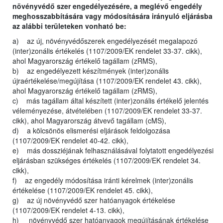
növényvédő szer engedélyezésére, a meglévő engedély
meghosszabbítására vagy módosítására irányuló eljárásba
az alábbi területeken vonható be:
a) az új, növényvédőszerek engedélyezését megalapozó
(inter)zonális értékelés (1107/2009/EK rendelet 33-37. cikk),
ahol Magyarország értékelő tagállam (zRMS),
b) az engedélyezett készítmények (inter)zonális
újraértékelése/megújítása (1107/2009/EK rendelet 43. cikk),
ahol Magyarország értékelő tagállam (zRMS),
c) más tagállam által készített (inter)zonális értékelő jelentés
véleményezése, átvételében (1107/2009/EK rendelet 33-37.
cikk), ahol Magyarország átvevő tagállam (cMS),
d) a kölcsönös elismerési eljárások feldolgozása
(1107/2009/EK rendelet 40-42. cikk),
e) más dossziéjának felhasználásával folytatott engedélyezési
eljárásban szükséges értékelés (1107/2009/EK rendelet 34.
cikk),
f) az engedély módosítása iránti kérelmek (inter)zonális
értékelése (1107/2009/EK rendelet 45. cikk),
g) az új növényvédő szer hatóanyagok értékelése
(1107/2009/EK rendelet 4-13. cikk),
h) növényvédő szer hatóanyagok megújításának értékelése