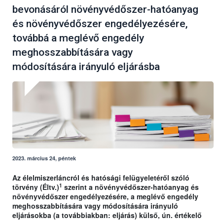
bevonásáról növényvédőszer-hatóanyag
és növényvédőszer engedélyezésére,
továbbá a meglévő engedély
meghosszabbítására vagy
módosítására irányuló eljárásba
2023. március 24, péntek
Az élelmiszerláncról és hatósági felügyeletéről szóló
1
törvény (Éltv.)
szerint a növényvédőszer-hatóanyag és
növényvédőszer engedélyezésére, a meglévő engedély
meghosszabbítására vagy módosítására irányuló
eljárásokba (a továbbiakban: eljárás) külső, ún. értékelő