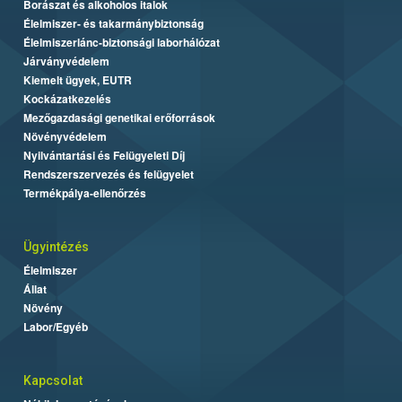
Borászat és alkoholos italok
Élelmiszer- és takarmánybiztonság
Élelmiszerlánc-biztonsági laborhálózat
Járványvédelem
Kiemelt ügyek, EUTR
Kockázatkezelés
Mezőgazdasági genetikai erőforrások
Növényvédelem
Nyilvántartási és Felügyeleti Díj
Rendszerszervezés és felügyelet
Termékpálya-ellenőrzés
Ügyintézés
Élelmiszer
Állat
Növény
Labor/Egyéb
Kapcsolat