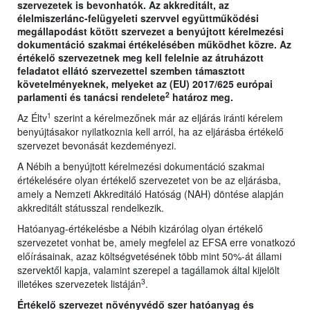
szervezetek is bevonhatók. Az akkreditált, az
élelmiszerlánc-felügyeleti szervvel együttműködési
megállapodást kötött szervezet a benyújtott kérelmezési
dokumentáció szakmai értékelésében működhet közre. Az
értékelő szervezetnek meg kell felelnie az átruházott
feladatot ellátó szervezettel szemben támasztott
követelményeknek, melyeket az (EU) 2017/625 európai
2
parlamenti és tanácsi rendelete
határoz meg.
1
Az Éltv
szerint a kérelmezőnek már az eljárás iránti kérelem
benyújtásakor nyilatkoznia kell arról, ha az eljárásba értékelő
szervezet bevonását kezdeményezi.
A Nébih a benyújtott kérelmezési dokumentáció szakmai
értékelésére olyan értékelő szervezetet von be az eljárásba,
amely a Nemzeti Akkreditáló Hatóság (NAH) döntése alapján
akkreditált státusszal rendelkezik.
Hatóanyag-értékelésbe a Nébih kizárólag olyan értékelő
szervezetet vonhat be, amely megfelel az EFSA erre vonatkozó
előírásainak, azaz költségvetésének több mint 50%-át állami
szervektől kapja, valamint szerepel a tagállamok által kijelölt
3
illetékes szervezetek listáján
.
Értékelő szervezet növényvédő szer hatóanyag és