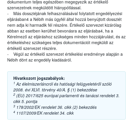
dokumentum teljes egészében megegyezik az értékelő
szervezetnek megküldött hiánypótlással.
- Más dossziéjának felhasználásával folytatott engedélyezési
eljárásban4 a Nébih más ügyfél által hozzá benyújtott dossziét
nem adja ki harmadik fél részére. Értékelő szervezet kizárólag
abban az esetben kerülhet bevonásra az eljárásba4, ha a
Kérelmező az eljáráshoz szükséges minden hozzájárulást, és az
értékeléshez szükséges teljes dokumentációt megküldi az
értékelő szervezet részére.
- Végül az értékelő szervezet értékelési eredménye alapján a
Nébih dönt az engedély kiadásáról.
Hivatkozott jogszabályok:
1
Az élelmiszerláncról és hatósági felügyeletéről szóló
2008. évi XLVI. törvény 40/A. § (1) bekezdése
2
(EU) 2017/625 európai parlamenti és tanácsi rendelet 3.
cikk 5. pontja
3
178/2002/EK rendelet 36. cikk (2) bekezdés
4
1107/2009/EK rendelet 34. cikk