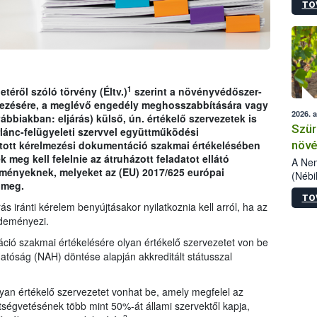
TO
kőris
jelen
talál
azono
folyta
intéz
össze
1
etéről szóló törvény (Éltv.)
szerint a növényvédőszer-
érdek
ezésére, a meglévő engedély meghosszabbítására vagy
2026. 
ábbiakban: eljárás) külső, ún. értékelő szervezetek is
Szür
rlánc-felügyeleti szervvel együttműködési
növé
jtott kérelmezési dokumentáció szakmai értékelésében
meg kell felelnie az átruházott feladatot ellátó
szől
A Nem
lményeknek, melyeket az (EU) 2017/625 európai
(Nébi
 meg.
Klart
TO
módos
s iránti kérelem benyújtásakor nyilatkoznia kell arról, ha az
egész
zdeményezi.
felha
ció szakmai értékelésére olyan értékelő szervezetet von be
célja
lehet
atóság (NAH) döntése alapján akkreditált státusszal
Az Or
felha
yan értékelő szervezetet vonhat be, amely megfelel az
terme
tségvetésének több mint 50%-át állami szervektől kapja,