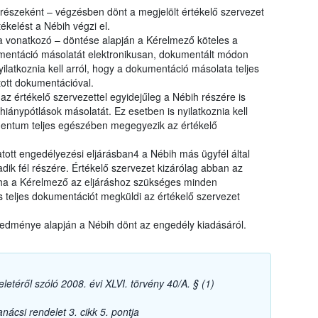
 részeként – végzésben dönt a megjelölt értékelő szervezet
ékelést a Nébih végzi el.
 vonatkozó – döntése alapján a Kérelmező köteles a
umentáció másolatát elektronikusan, dokumentált módon
ilatkoznia kell arról, hogy a dokumentáció másolata teljes
ott dokumentációval.
z értékelő szervezettel egyidejűleg a Nébih részére is
hiánypótlások másolatát. Ez esetben is nyilatkoznia kell
entum teljes egészében megegyezik az értékelő
tott engedélyezési eljárásban4 a Nébih más ügyfél által
dik fél részére. Értékelő szervezet kizárólag abban az
 ha a Kérelmező az eljáráshoz szükséges minden
s teljes dokumentációt megküldi az értékelő szervezet
redménye alapján a Nébih dönt az engedély kiadásáról.
letéről szóló 2008. évi XLVI. törvény 40/A. § (1)
ácsi rendelet 3. cikk 5. pontja