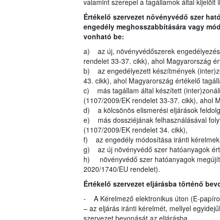
valamint szerepel a tagállamok által kijelölt 
Értékelő szervezet növényvédő szer ha
engedély meghosszabbítására vagy módos
vonható be:
a) az új, növényvédőszerek engedélyezésé
rendelet 33-37. cikk), ahol Magyarország é
b) az engedélyezett készítmények (inter)z
43. cikk), ahol Magyarország értékelő tagá
c) más tagállam által készített (inter)zoná
(1107/2009/EK rendelet 33-37. cikk), ahol 
d) a kölcsönös elismerési eljárások feldol
e) más dossziéjának felhasználásával folyt
(1107/2009/EK rendelet 34. cikk),
f) az engedély módosítása iránti kérelmek (
g) az új növényvédő szer hatóanyagok érté
h) növényvédő szer hatóanyagok megújítás
2020/1740/EU rendelet).
Értékelő szervezet eljárásba történő bev
- A Kérelmező elektronikus úton (E-papíron
– az eljárás iránti kérelmét, mellyel egyide
szervezet bevonását az eljárásba.