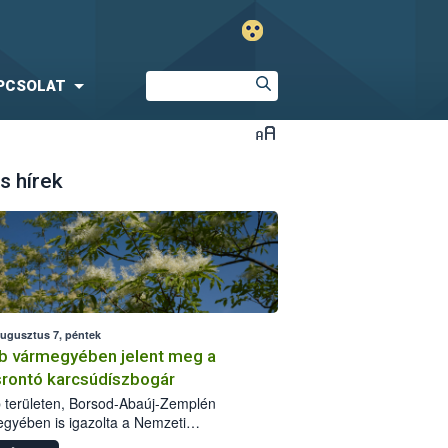
PCSOLAT
s hírek
augusztus 7, péntek
b vármegyében jelent meg a
srontó karcsúdíszbogár
 területen, Borsod-Abaúj-Zemplén
gyében is igazolta a Nemzeti
iszerlánc-biztonsági Hivatal (Nébih) a