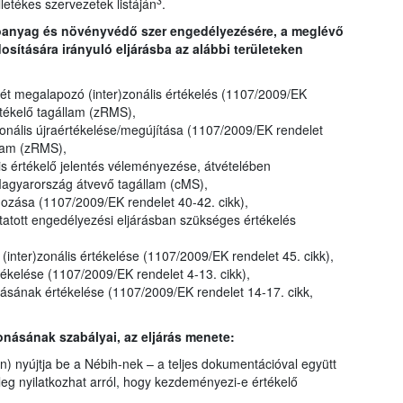
3
illetékes szervezetek listáján
.
tóanyag és növényvédő szer engedélyezésére, a meglévő
ítására irányuló eljárásba az alábbi területeken
t megalapozó (inter)zonális értékelés (1107/2009/EK
rtékelő tagállam (zRMS),
onális újraértékelése/megújítása (1107/2009/EK rendelet
llam (zRMS),
lis értékelő jelentés véleményezése, átvételében
Magyarország átvevő tagállam (cMS),
gozása (1107/2009/EK rendelet 40-42. cikk),
atott engedélyezési eljárásban szükséges értékelés
inter)zonális értékelése (1107/2009/EK rendelet 45. cikk),
kelése (1107/2009/EK rendelet 4-13. cikk),
ának értékelése (1107/2009/EK rendelet 14-17. cikk,
onásának szabályai, az eljárás menete:
) nyújtja be a Nébih-nek – a teljes dokumentációval együtt
jűleg nyilatkozhat arról, hogy kezdeményezi-e értékelő