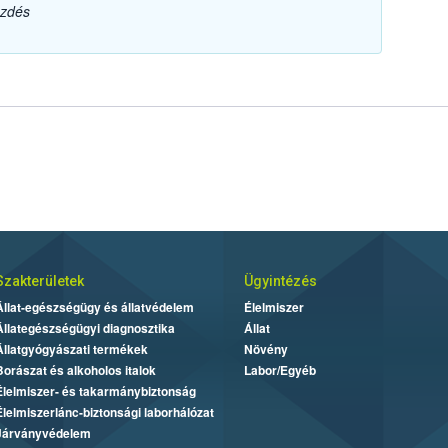
ezdés
Szakterületek
Ügyintézés
Állat-egészségügy és állatvédelem
Élelmiszer
Állategészségügyi diagnosztika
Állat
Állatgyógyászati termékek
Növény
Borászat és alkoholos italok
Labor/Egyéb
Élelmiszer- és takarmánybiztonság
Élelmiszerlánc-biztonsági laborhálózat
Járványvédelem