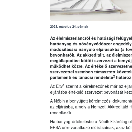
2023. március 24, péntek
Az élelmiszerláncról és hatósági felügyel
hatóanyag és növényvédőszer engedély
módosítására irányuló eljárásokba (a tov
bevonhatók. Az akkreditált, az élelmisze
megállapodást kötött szervezet a benyú
működhet közre. Az értékelő szervezetnek 
szervezettel szemben támasztott követe
2
parlamenti és tanácsi rendelete
határoz
1
Az Éltv
szerint a kérelmezőnek már az eljárá
eljárásba értékelő szervezet bevonását ke
A Nébih a benyújtott kérelmezési dokumentá
az eljárásba, amely a Nemzeti Akkreditáló H
rendelkezik.
Hatóanyag-értékelésbe a Nébih kizárólag ol
EFSA erre vonatkozó előírásainak, azaz köl