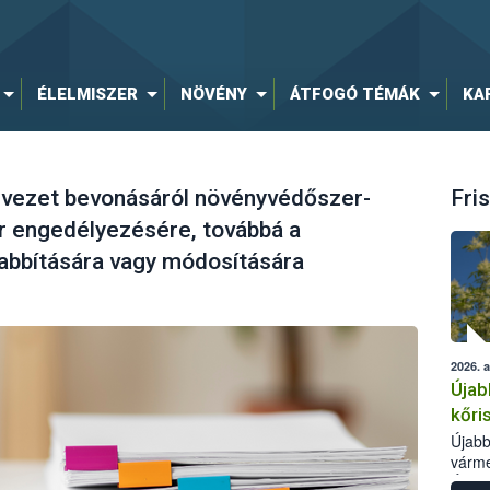
ÉLELMISZER
NÖVÉNY
ÁTFOGÓ TÉMÁK
KA
ezet bevonásáról növényvédőszer-
Fris
 engedélyezésére, továbbá a
bbítására vagy módosítására
2026. 
Újab
kőri
Újabb
várme
Élelm