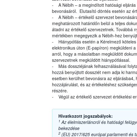
- A Nébih – a megindított hatósági eljárás
bevonásáról. Elutasító döntés esetén az ért
- A Nébih – értékelő szervezet bevonására
meghatározott határidőn belül a teljes dok
átadni az értékelő szervezetnek. Továbbá ny
mértékben megegyezik a Nébih-hez benyújt
- Hiánypótlás esetén a Kérelmező köteles a
elektronikus úton (E-papíron) megküldeni a 
arról, hogy a másolatban megküldött dokum
szervezetnek megküldött hiánypótlással.
- Más dossziéjának felhasználásával folyta
hozzá benyújtott dossziét nem adja ki harma
esetben kerülhet bevonásra az eljárásba4,
hozzájárulást, és az értékeléshez szüksége
részére.
- Végül az értékelő szervezet értékelési e
Hivatkozott jogszabályok:
1
Az élelmiszerláncról és hatósági felügye
bekezdése
2
(EU) 2017/625 európai parlamenti és tan