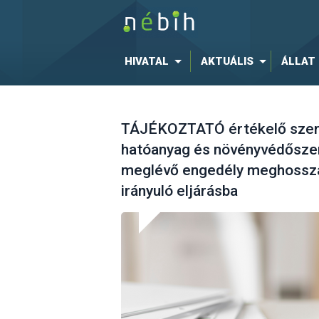
HIVATAL
AKTUÁLIS
ÁLLAT
TÁJÉKOZTATÓ értékelő szerv
hatóanyag és növényvédőszer
meglévő engedély meghossza
irányuló eljárásba