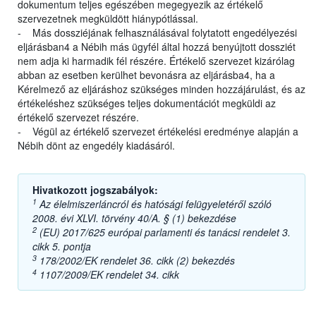
dokumentum teljes egészében megegyezik az értékelő
szervezetnek megküldött hiánypótlással.
- Más dossziéjának felhasználásával folytatott engedélyezési
eljárásban4 a Nébih más ügyfél által hozzá benyújtott dossziét
nem adja ki harmadik fél részére. Értékelő szervezet kizárólag
abban az esetben kerülhet bevonásra az eljárásba4, ha a
Kérelmező az eljáráshoz szükséges minden hozzájárulást, és az
értékeléshez szükséges teljes dokumentációt megküldi az
értékelő szervezet részére.
- Végül az értékelő szervezet értékelési eredménye alapján a
Nébih dönt az engedély kiadásáról.
Hivatkozott jogszabályok:
1
Az élelmiszerláncról és hatósági felügyeletéről szóló
2008. évi XLVI. törvény 40/A. § (1) bekezdése
2
(EU) 2017/625 európai parlamenti és tanácsi rendelet 3.
cikk 5. pontja
3
178/2002/EK rendelet 36. cikk (2) bekezdés
4
1107/2009/EK rendelet 34. cikk