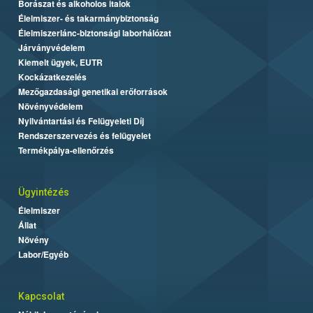
Borászat és alkoholos italok
Élelmiszer- és takarmánybiztonság
Élelmiszerlánc-biztonsági laborhálózat
Járványvédelem
Kiemelt ügyek, EUTR
Kockázatkezelés
Mezőgazdasági genetikai erőforrások
Növényvédelem
Nyilvántartási és Felügyeleti Díj
Rendszerszervezés és felügyelet
Termékpálya-ellenőrzés
Ügyintézés
Élelmiszer
Állat
Növény
Labor/Egyéb
Kapcsolat