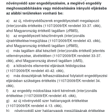
növényvédő szer engedélyezésére, a meglévő engedély
meghosszabbítására vagy módosítására irányuló eljárásba
az alábbi területeken vonható be:
a) az új, növényvédőszerek engedélyezését megalapozó
(inter)zonális értékelés (1107/2009/EK rendelet 33-37. cikk),
ahol Magyarország értékelő tagállam (zRMS),
b) az engedélyezett készítmények (inter)zonális
újraértékelése/megújítása (1107/2009/EK rendelet 43. cikk),
ahol Magyarország értékelő tagállam (zRMS),
c) más tagállam által készített (inter)zonális értékelő jelentés
véleményezése, átvételében (1107/2009/EK rendelet 33-37.
cikk), ahol Magyarország átvevő tagállam (cMS),
d) a kölcsönös elismerési eljárások feldolgozása
(1107/2009/EK rendelet 40-42. cikk),
e) más dossziéjának felhasználásával folytatott engedélyezési
eljárásban szükséges értékelés (1107/2009/EK rendelet 34.
cikk),
f) az engedély módosítása iránti kérelmek (inter)zonális
értékelése (1107/2009/EK rendelet 45. cikk),
g) az új növényvédő szer hatóanyagok értékelése
(1107/2009/EK rendelet 4-13. cikk),
h) növényvédő szer hatóanyagok megújításának értékelése