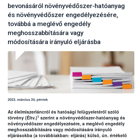
bevonásáról növényvédőszer-hatóanyag
és növényvédőszer engedélyezésére,
továbbá a meglévő engedély
meghosszabbítására vagy
módosítására irányuló eljárásba
2023. március 24, péntek
Az élelmiszerláncról és hatósági felügyeletéről szóló
1
törvény (Éltv.)
szerint a növényvédőszer-hatóanyag és
növényvédőszer engedélyezésére, a meglévő engedély
meghosszabbítására vagy módosítására irányuló
eljárásokba (a továbbiakban: eljárás) külső, ún. értékelő