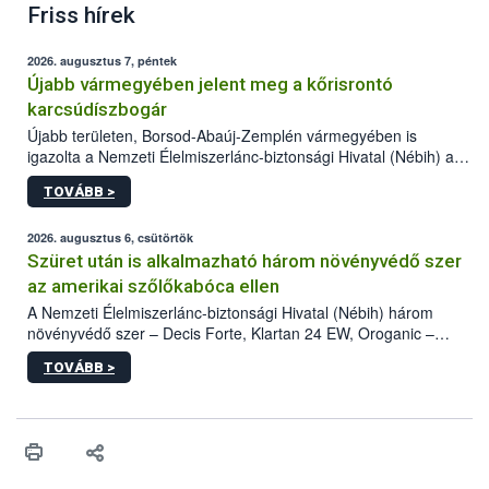
Friss hírek
2026. augusztus 7, péntek
Újabb vármegyében jelent meg a kőrisrontó
karcsúdíszbogár
Újabb területen, Borsod-Abaúj-Zemplén vármegyében is
igazolta a Nemzeti Élelmiszerlánc-biztonsági Hivatal (Nébih) a
kőrisrontó karcsúdíszbogár (Agrilus planipennis) jelenlétét. A
TOVÁBB >
kártevőt nem csak színcsapdában találták meg, de már fertőzött
fában is azonosították. A növényvédelmi szakemberek folytatják
az intenzív felderítést, emellett az intézkedéseket a szlovák
2026. augusztus 6, csütörtök
hatósággal is összehangolják a terjedés megállítása érdekében.
Szüret után is alkalmazható három növényvédő szer
az amerikai szőlőkabóca ellen
A Nemzeti Élelmiszerlánc-biztonsági Hivatal (Nébih) három
növényvédő szer – Decis Forte, Klartan 24 EW, Oroganic –
engedélyokiratát módosította, így azok a szüretet követően,
TOVÁBB >
egészen a vesszőérettség (BBCH 91) stádiumáig
felhasználhatóak a szőlőben. A kiterjesztések célja, hogy a korai
érésű szőlőkben is legyen lehetőség a károsító elleni további
védekezésre. Az Oroganic készítmény kis kiszerelésben kiskerti
felhasználók számára is elérhető és ökológiai termesztésben is
engedélyezett.