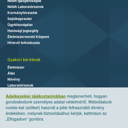
Nébih Igazgatóságok
Nébih Laboratóriumok
Kormányhivatalok
Sajtókapcsolat
Ügyfélszolgálat
Hatósági jogsegély
Élelmiszermentő Központ
Hírlevél feliratkozás
Gyakori kérdések
Élelmiszer
Állat
Növény
Laboratóriumok
Labor/Egyéb
Adatkezelési tájékoztatónkban
megismerheti, hogyan
gondoskodunk személyes adatai védelméről. Weboldalunk
cookie-kat (sütiket) használ a jobb felhasználói élmény
érdekében, melynek biztosításához kérjük, kattintson az
„Elfogadom” gombra.