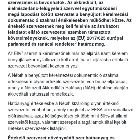
szervezetek is bevonhatók. Az akkreditált, az
élelmiszerlánc-felügyeleti szervvel együttműködési
megállapodást kötött szervezet a benyújtott kérelmezési
dokumentáció szakmai értékelésében működhet közre. Az
értékelő szervezetnek meg kell felelnie az átruházott
feladatot ellátó szervezettel szemben támasztott
követelményeknek, melyeket az (EU) 2017/625 európai
2
parlamenti és tanácsi rendelete
határoz meg.
1
Az Éltv
szerint a kérelmezőnek már az eljárás iránti kérelem
benyújtásakor nyilatkoznia kell arról, ha az eljárásba értékelő
szervezet bevonását kezdeményezi.
A Nébih a benyújtott kérelmezési dokumentáció szakmai
értékelésére olyan értékelő szervezetet von be az eljárásba,
amely a Nemzeti Akkreditáló Hatóság (NAH) döntése alapján
akkreditált státusszal rendelkezik.
Hatóanyag-értékelésbe a Nébih kizárólag olyan értékelő
szervezetet vonhat be, amely megfelel az EFSA erre vonatkozó
előírásainak, azaz költségvetésének több mint 50%-át állami
szervektől kapja, valamint szerepel a tagállamok által kijelölt
3
illetékes szervezetek listáján
.
Értékelő szervezet növényvédő szer hatóanyag és