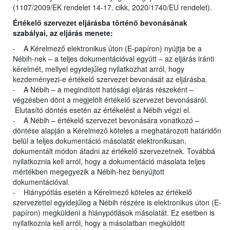
(1107/2009/EK rendelet 14-17. cikk, 2020/1740/EU rendelet).
Értékelő szervezet eljárásba történő bevonásának
szabályai, az eljárás menete:
- A Kérelmező elektronikus úton (E-papíron) nyújtja be a
Nébih-nek – a teljes dokumentációval együtt – az eljárás iránti
kérelmét, mellyel egyidejűleg nyilatkozhat arról, hogy
kezdeményezi-e értékelő szervezet bevonását az eljárásba.
- A Nébih – a megindított hatósági eljárás részeként –
végzésben dönt a megjelölt értékelő szervezet bevonásáról.
Elutasító döntés esetén az értékelést a Nébih végzi el.
- A Nébih – értékelő szervezet bevonására vonatkozó –
döntése alapján a Kérelmező köteles a meghatározott határidőn
belül a teljes dokumentáció másolatát elektronikusan,
dokumentált módon átadni az értékelő szervezetnek. Továbbá
nyilatkoznia kell arról, hogy a dokumentáció másolata teljes
mértékben megegyezik a Nébih-hez benyújtott
dokumentációval.
- Hiánypótlás esetén a Kérelmező köteles az értékelő
szervezettel egyidejűleg a Nébih részére is elektronikus úton (E-
papíron) megküldeni a hiánypótlások másolatát. Ez esetben is
nyilatkoznia kell arról, hogy a másolatban megküldött