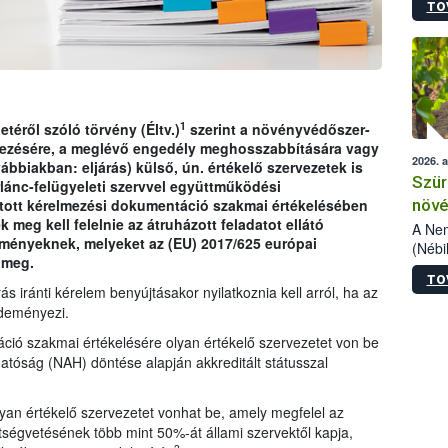
TO
kőris
jelen
talál
azono
folyta
intéz
össze
1
etéről szóló törvény (Éltv.)
szerint a növényvédőszer-
érdek
ezésére, a meglévő engedély meghosszabbítására vagy
2026. 
ábbiakban: eljárás) külső, ún. értékelő szervezetek is
Szür
rlánc-felügyeleti szervvel együttműködési
növé
jtott kérelmezési dokumentáció szakmai értékelésében
meg kell felelnie az átruházott feladatot ellátó
szől
A Nem
lményeknek, melyeket az (EU) 2017/625 európai
(Nébi
 meg.
Klart
TO
módos
s iránti kérelem benyújtásakor nyilatkoznia kell arról, ha az
egész
zdeményezi.
felha
ció szakmai értékelésére olyan értékelő szervezetet von be
célja
lehet
atóság (NAH) döntése alapján akkreditált státusszal
Az Or
felha
yan értékelő szervezetet vonhat be, amely megfelel az
terme
tségvetésének több mint 50%-át állami szervektől kapja,