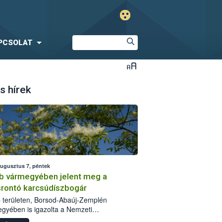
PCSOLAT
s hírek
augusztus 7, péntek
b vármegyében jelent meg a
srontó karcsúdíszbogár
 területen, Borsod-Abaúj-Zemplén
gyében is igazolta a Nemzeti
iszerlánc-biztonsági Hivatal (Nébih) a