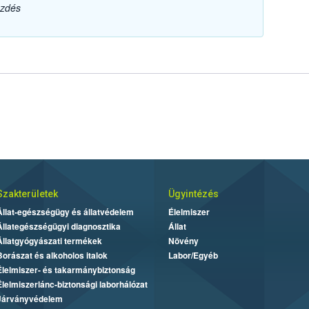
ezdés
Szakterületek
Ügyintézés
Állat-egészségügy és állatvédelem
Élelmiszer
Állategészségügyi diagnosztika
Állat
Állatgyógyászati termékek
Növény
Borászat és alkoholos italok
Labor/Egyéb
Élelmiszer- és takarmánybiztonság
Élelmiszerlánc-biztonsági laborhálózat
Járványvédelem