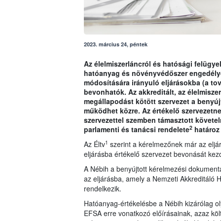
2023. március 24, péntek
Az élelmiszerláncról és hatósági felügyel
hatóanyag és növényvédőszer engedély
módosítására irányuló eljárásokba (a tov
bevonhatók. Az akkreditált, az élelmisze
megállapodást kötött szervezet a benyú
működhet közre. Az értékelő szervezetnek 
szervezettel szemben támasztott követe
2
parlamenti és tanácsi rendelete
határoz
1
Az Éltv
szerint a kérelmezőnek már az eljárá
eljárásba értékelő szervezet bevonását ke
A Nébih a benyújtott kérelmezési dokumentá
az eljárásba, amely a Nemzeti Akkreditáló H
rendelkezik.
Hatóanyag-értékelésbe a Nébih kizárólag ol
EFSA erre vonatkozó előírásainak, azaz köl