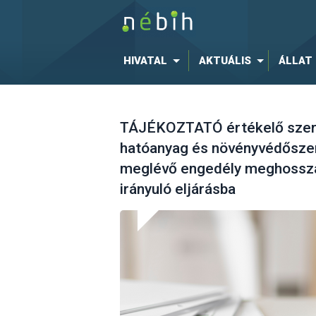
HIVATAL
AKTUÁLIS
ÁLLAT
TÁJÉKOZTATÓ értékelő szerv
hatóanyag és növényvédőszer
meglévő engedély meghossza
irányuló eljárásba