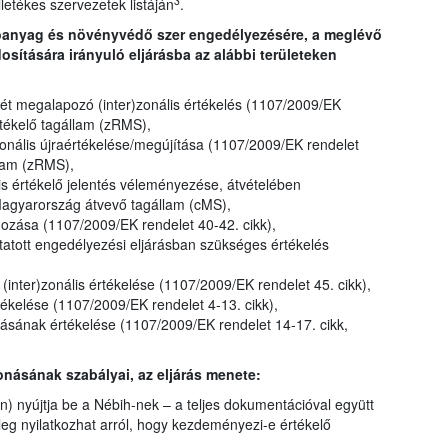
3
illetékes szervezetek listáján
.
tóanyag és növényvédő szer engedélyezésére, a meglévő
ítására irányuló eljárásba az alábbi területeken
t megalapozó (inter)zonális értékelés (1107/2009/EK
rtékelő tagállam (zRMS),
onális újraértékelése/megújítása (1107/2009/EK rendelet
llam (zRMS),
lis értékelő jelentés véleményezése, átvételében
Magyarország átvevő tagállam (cMS),
gozása (1107/2009/EK rendelet 40-42. cikk),
atott engedélyezési eljárásban szükséges értékelés
inter)zonális értékelése (1107/2009/EK rendelet 45. cikk),
kelése (1107/2009/EK rendelet 4-13. cikk),
ának értékelése (1107/2009/EK rendelet 14-17. cikk,
onásának szabályai, az eljárás menete:
) nyújtja be a Nébih-nek – a teljes dokumentációval együtt
jűleg nyilatkozhat arról, hogy kezdeményezi-e értékelő