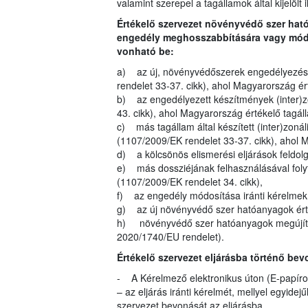
valamint szerepel a tagállamok által kijelölt 
Értékelő szervezet növényvédő szer ha
engedély meghosszabbítására vagy módos
vonható be:
a) az új, növényvédőszerek engedélyezésé
rendelet 33-37. cikk), ahol Magyarország é
b) az engedélyezett készítmények (inter)z
43. cikk), ahol Magyarország értékelő tagá
c) más tagállam által készített (inter)zoná
(1107/2009/EK rendelet 33-37. cikk), ahol 
d) a kölcsönös elismerési eljárások feldol
e) más dossziéjának felhasználásával folyt
(1107/2009/EK rendelet 34. cikk),
f) az engedély módosítása iránti kérelmek (
g) az új növényvédő szer hatóanyagok érté
h) növényvédő szer hatóanyagok megújítás
2020/1740/EU rendelet).
Értékelő szervezet eljárásba történő bev
- A Kérelmező elektronikus úton (E-papíron
– az eljárás iránti kérelmét, mellyel egyide
szervezet bevonását az eljárásba.