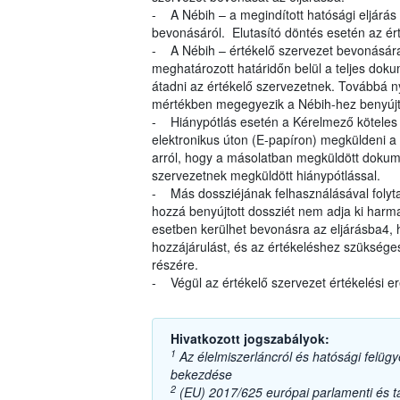
- A Nébih – a megindított hatósági eljárás
bevonásáról. Elutasító döntés esetén az ért
- A Nébih – értékelő szervezet bevonására
meghatározott határidőn belül a teljes dok
átadni az értékelő szervezetnek. Továbbá ny
mértékben megegyezik a Nébih-hez benyújt
- Hiánypótlás esetén a Kérelmező köteles a
elektronikus úton (E-papíron) megküldeni a 
arról, hogy a másolatban megküldött dokum
szervezetnek megküldött hiánypótlással.
- Más dossziéjának felhasználásával folyta
hozzá benyújtott dossziét nem adja ki harma
esetben kerülhet bevonásra az eljárásba4,
hozzájárulást, és az értékeléshez szüksége
részére.
- Végül az értékelő szervezet értékelési e
Hivatkozott jogszabályok:
1
Az élelmiszerláncról és hatósági felügye
bekezdése
2
(EU) 2017/625 európai parlamenti és tan