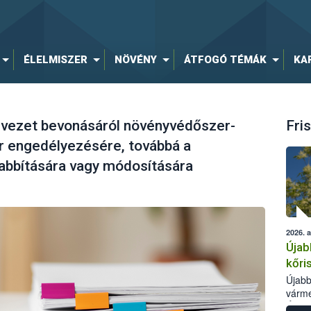
ÉLELMISZER
NÖVÉNY
ÁTFOGÓ TÉMÁK
KA
ezet bevonásáról növényvédőszer-
Fris
 engedélyezésére, továbbá a
bbítására vagy módosítására
2026. 
Újab
kőri
Újabb
várme
Élelm