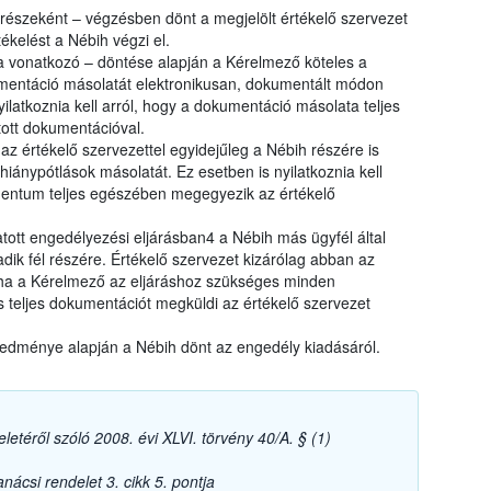
 részeként – végzésben dönt a megjelölt értékelő szervezet
ékelést a Nébih végzi el.
 vonatkozó – döntése alapján a Kérelmező köteles a
umentáció másolatát elektronikusan, dokumentált módon
ilatkoznia kell arról, hogy a dokumentáció másolata teljes
ott dokumentációval.
z értékelő szervezettel egyidejűleg a Nébih részére is
hiánypótlások másolatát. Ez esetben is nyilatkoznia kell
entum teljes egészében megegyezik az értékelő
tott engedélyezési eljárásban4 a Nébih más ügyfél által
dik fél részére. Értékelő szervezet kizárólag abban az
 ha a Kérelmező az eljáráshoz szükséges minden
s teljes dokumentációt megküldi az értékelő szervezet
redménye alapján a Nébih dönt az engedély kiadásáról.
letéről szóló 2008. évi XLVI. törvény 40/A. § (1)
ácsi rendelet 3. cikk 5. pontja