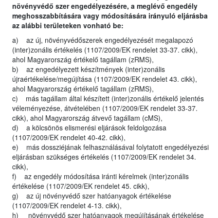
növényvédő szer engedélyezésére, a meglévő engedély
meghosszabbítására vagy módosítására irányuló eljárásba
az alábbi területeken vonható be:
a) az új, növényvédőszerek engedélyezését megalapozó
(inter)zonális értékelés (1107/2009/EK rendelet 33-37. cikk),
ahol Magyarország értékelő tagállam (zRMS),
b) az engedélyezett készítmények (inter)zonális
újraértékelése/megújítása (1107/2009/EK rendelet 43. cikk),
ahol Magyarország értékelő tagállam (zRMS),
c) más tagállam által készített (inter)zonális értékelő jelentés
véleményezése, átvételében (1107/2009/EK rendelet 33-37.
cikk), ahol Magyarország átvevő tagállam (cMS),
d) a kölcsönös elismerési eljárások feldolgozása
(1107/2009/EK rendelet 40-42. cikk),
e) más dossziéjának felhasználásával folytatott engedélyezési
eljárásban szükséges értékelés (1107/2009/EK rendelet 34.
cikk),
f) az engedély módosítása iránti kérelmek (inter)zonális
értékelése (1107/2009/EK rendelet 45. cikk),
g) az új növényvédő szer hatóanyagok értékelése
(1107/2009/EK rendelet 4-13. cikk),
h) növényvédő szer hatóanyagok megújításának értékelése