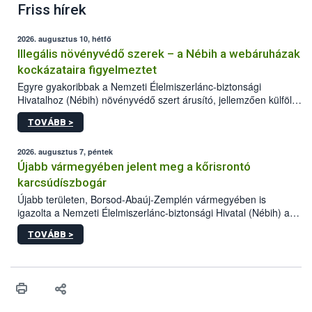
Friss hírek
2026. augusztus 10, hétfő
Illegális növényvédő szerek – a Nébih a webáruházak
kockázataira figyelmeztet
Egyre gyakoribbak a Nemzeti Élelmiszerlánc-biztonsági
Hivatalhoz (Nébih) növényvédő szert árusító, jellemzően külföldi
honlapok kapcsán érkező bejelentések. Emellett az ilyen
TOVÁBB >
termékeket kínáló kéretlen online reklámok mennyisége is
számottevően megnövekedett az elmúlt időszakban. A Nébih
összegyűjtötte az illegális növényvédő szerek kapcsán
2026. augusztus 7, péntek
előforduló árulkodó jeleket, valamint a webáruházakból való
Újabb vármegyében jelent meg a kőrisrontó
vásárlás kockázatait.
karcsúdíszbogár
Újabb területen, Borsod-Abaúj-Zemplén vármegyében is
igazolta a Nemzeti Élelmiszerlánc-biztonsági Hivatal (Nébih) a
kőrisrontó karcsúdíszbogár (Agrilus planipennis) jelenlétét. A
TOVÁBB >
kártevőt nem csak színcsapdában találták meg, de már fertőzött
fában is azonosították. A növényvédelmi szakemberek folytatják
az intenzív felderítést, emellett az intézkedéseket a szlovák
hatósággal is összehangolják a terjedés megállítása érdekében.