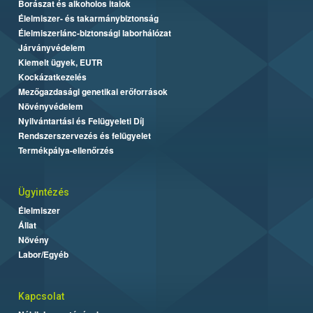
Borászat és alkoholos italok
Élelmiszer- és takarmánybiztonság
Élelmiszerlánc-biztonsági laborhálózat
Járványvédelem
Kiemelt ügyek, EUTR
Kockázatkezelés
Mezőgazdasági genetikai erőforrások
Növényvédelem
Nyilvántartási és Felügyeleti Díj
Rendszerszervezés és felügyelet
Termékpálya-ellenőrzés
Ügyintézés
Élelmiszer
Állat
Növény
Labor/Egyéb
Kapcsolat