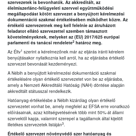
szervezetek is bevonhatók. Az akkreditált, az
élelmiszerlánc-felügyeleti szervvel együttműködési
megállapodást kötött szervezet a benyújtott kérelmezési
dokumentáció szakmai értékelésében működhet közre. Az
értékelő szervezetnek meg kell felelnie az átruházott
feladatot ellátó szervezettel szemben támasztott
követelményeknek, melyeket az (EU) 2017/625 európai
2
parlamenti és tanácsi rendelete
határoz meg.
1
Az Éltv
szerint a kérelmezőnek már az eljárás iránti kérelem
benyújtásakor nyilatkoznia kell arról, ha az eljárásba értékelő
szervezet bevonását kezdeményezi.
A Nébih a benyújtott kérelmezési dokumentáció szakmai
értékelésére olyan értékelő szervezetet von be az eljárásba,
amely a Nemzeti Akkreditáló Hatóság (NAH) döntése alapján
akkreditált státusszal rendelkezik.
Hatóanyag-értékelésbe a Nébih kizárólag olyan értékelő
szervezetet vonhat be, amely megfelel az EFSA erre vonatkozó
előírásainak, azaz költségvetésének több mint 50%-át állami
szervektől kapja, valamint szerepel a tagállamok által kijelölt
3
illetékes szervezetek listáján
.
Értékelő szervezet növényvédő szer hatóanyag és