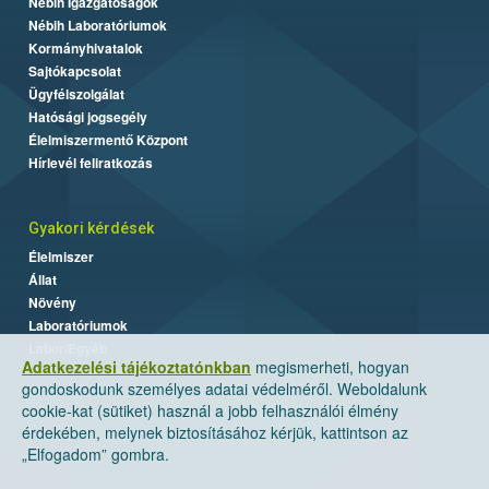
Nébih Igazgatóságok
Nébih Laboratóriumok
Kormányhivatalok
Sajtókapcsolat
Ügyfélszolgálat
Hatósági jogsegély
Élelmiszermentő Központ
Hírlevél feliratkozás
Gyakori kérdések
Élelmiszer
Állat
Növény
Laboratóriumok
Labor/Egyéb
Adatkezelési tájékoztatónkban
megismerheti, hogyan
gondoskodunk személyes adatai védelméről. Weboldalunk
cookie-kat (sütiket) használ a jobb felhasználói élmény
érdekében, melynek biztosításához kérjük, kattintson az
„Elfogadom” gombra.