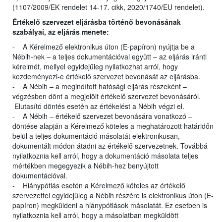
(1107/2009/EK rendelet 14-17. cikk, 2020/1740/EU rendelet).
Értékelő szervezet eljárásba történő bevonásának
szabályai, az eljárás menete:
- A Kérelmező elektronikus úton (E-papíron) nyújtja be a
Nébih-nek – a teljes dokumentációval együtt – az eljárás iránti
kérelmét, mellyel egyidejűleg nyilatkozhat arról, hogy
kezdeményezi-e értékelő szervezet bevonását az eljárásba.
- A Nébih – a megindított hatósági eljárás részeként –
végzésben dönt a megjelölt értékelő szervezet bevonásáról.
Elutasító döntés esetén az értékelést a Nébih végzi el.
- A Nébih – értékelő szervezet bevonására vonatkozó –
döntése alapján a Kérelmező köteles a meghatározott határidőn
belül a teljes dokumentáció másolatát elektronikusan,
dokumentált módon átadni az értékelő szervezetnek. Továbbá
nyilatkoznia kell arról, hogy a dokumentáció másolata teljes
mértékben megegyezik a Nébih-hez benyújtott
dokumentációval.
- Hiánypótlás esetén a Kérelmező köteles az értékelő
szervezettel egyidejűleg a Nébih részére is elektronikus úton (E-
papíron) megküldeni a hiánypótlások másolatát. Ez esetben is
nyilatkoznia kell arról, hogy a másolatban megküldött