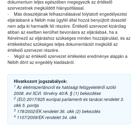
dokumentum teljes egészében megegyezik az értékelő
szervezetnek megküldött hiánypótlással.
- Más dossziéjának felhasználásával folytatott engedélyezési
eljárásban4 a Nébih más ügyfél által hozzá benyújtott dossziét
nem adja ki harmadik fél részére. Értékelő szervezet kizárólag
abban az esetben kerülhet bevonásra az eljárásba4, ha a
Kérelmező az eljáráshoz szükséges minden hozzájárulást, és az
értékeléshez szükséges teljes dokumentációt megküldi az
értékelő szervezet részére.
- Végül az értékelő szervezet értékelési eredménye alapján a
Nébih dönt az engedély kiadásáról.
Hivatkozott jogszabályok:
1
Az élelmiszerláncról és hatósági felügyeletéről szóló
2008. évi XLVI. törvény 40/A. § (1) bekezdése
2
(EU) 2017/625 európai parlamenti és tanácsi rendelet 3.
cikk 5. pontja
3
178/2002/EK rendelet 36. cikk (2) bekezdés
4
1107/2009/EK rendelet 34. cikk