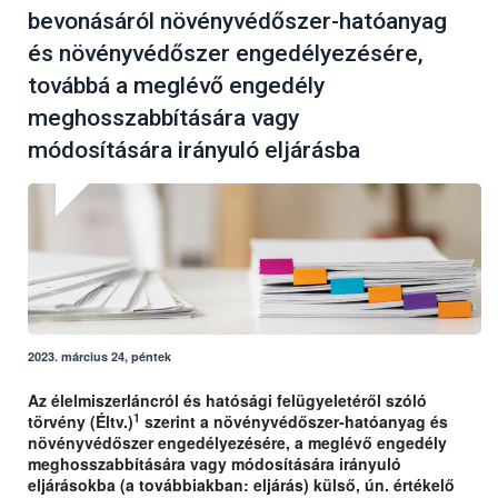
bevonásáról növényvédőszer-hatóanyag
és növényvédőszer engedélyezésére,
továbbá a meglévő engedély
meghosszabbítására vagy
módosítására irányuló eljárásba
2023. március 24, péntek
Az élelmiszerláncról és hatósági felügyeletéről szóló
1
törvény (Éltv.)
szerint a növényvédőszer-hatóanyag és
növényvédőszer engedélyezésére, a meglévő engedély
meghosszabbítására vagy módosítására irányuló
eljárásokba (a továbbiakban: eljárás) külső, ún. értékelő