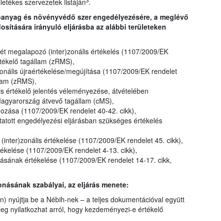
3
illetékes szervezetek listáján
.
tóanyag és növényvédő szer engedélyezésére, a meglévő
ítására irányuló eljárásba az alábbi területeken
t megalapozó (inter)zonális értékelés (1107/2009/EK
rtékelő tagállam (zRMS),
onális újraértékelése/megújítása (1107/2009/EK rendelet
llam (zRMS),
lis értékelő jelentés véleményezése, átvételében
Magyarország átvevő tagállam (cMS),
gozása (1107/2009/EK rendelet 40-42. cikk),
atott engedélyezési eljárásban szükséges értékelés
inter)zonális értékelése (1107/2009/EK rendelet 45. cikk),
kelése (1107/2009/EK rendelet 4-13. cikk),
ának értékelése (1107/2009/EK rendelet 14-17. cikk,
onásának szabályai, az eljárás menete:
) nyújtja be a Nébih-nek – a teljes dokumentációval együtt
jűleg nyilatkozhat arról, hogy kezdeményezi-e értékelő