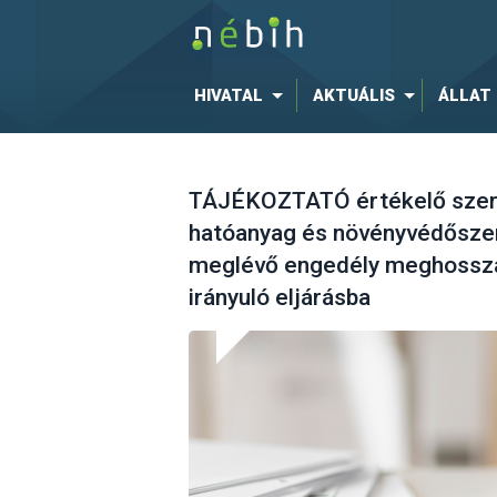
HIVATAL
AKTUÁLIS
ÁLLAT
TÁJÉKOZTATÓ értékelő szerv
hatóanyag és növényvédőszer
meglévő engedély meghossza
irányuló eljárásba