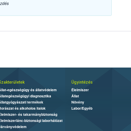
ezdés
Szakterületek
Ügyintézés
Állat-egészségügy és állatvédelem
Élelmiszer
Állategészségügyi diagnosztika
Állat
Állatgyógyászati termékek
Növény
Borászat és alkoholos italok
Labor/Egyéb
Élelmiszer- és takarmánybiztonság
Élelmiszerlánc-biztonsági laborhálózat
Járványvédelem