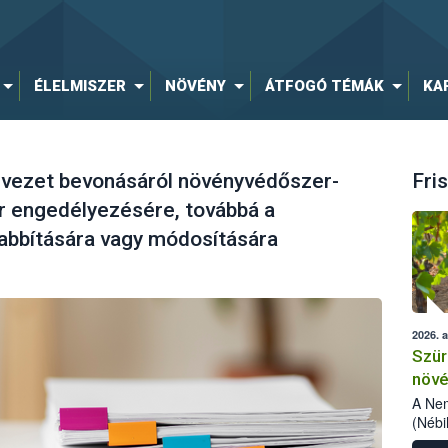
ÉLELMISZER
NÖVÉNY
ÁTFOGÓ TÉMÁK
KA
ezet bevonásáról növényvédőszer-
Fris
 engedélyezésére, továbbá a
bbítására vagy módosítására
2026. 
Szür
növé
szől
A Nem
(Nébi
Klart