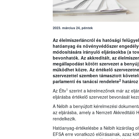
2023. március 24, péntek
Az élelmiszerláncról és hatósági felügyel
hatóanyag és növényvédőszer engedély
módosítására irányuló eljárásokba (a tov
bevonhatók. Az akkreditált, az élelmisze
megállapodást kötött szervezet a benyú
működhet közre. Az értékelő szervezetnek 
szervezettel szemben támasztott követe
2
parlamenti és tanácsi rendelete
határoz
1
Az Éltv
szerint a kérelmezőnek már az eljárá
eljárásba értékelő szervezet bevonását ke
A Nébih a benyújtott kérelmezési dokumentá
az eljárásba, amely a Nemzeti Akkreditáló H
rendelkezik.
Hatóanyag-értékelésbe a Nébih kizárólag ol
EFSA erre vonatkozó előírásainak, azaz köl