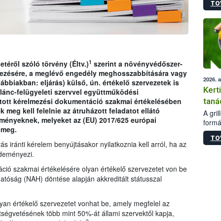
TO
módos
egész
felha
célja
lehet
Az Or
felha
1
etéről szóló törvény (Éltv.)
szerint a növényvédőszer-
terme
ezésére, a meglévő engedély meghosszabbítására vagy
2026. 
ábbiakban: eljárás) külső, ún. értékelő szervezetek is
Kert
rlánc-felügyeleti szervvel együttműködési
taná
jtott kérelmezési dokumentáció szakmai értékelésében
meg kell felelnie az átruházott feladatot ellátó
A gri
lményeknek, melyeket az (EU) 2017/625 európai
formá
 meg.
romlá
TO
szapo
s iránti kérelem benyújtásakor nyilatkoznia kell arról, ha az
sütög
zdeményezi.
techni
ció szakmai értékelésére olyan értékelő szervezetet von be
alapa
higié
atóság (NAH) döntése alapján akkreditált státusszal
hőkez
tárol
yan értékelő szervezetet vonhat be, amely megfelel az
Hivat
tségvetésének több mint 50%-át állami szervektől kapja,
a biz