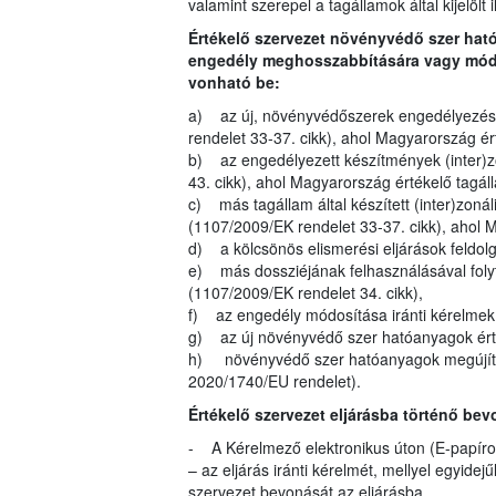
valamint szerepel a tagállamok által kijelölt 
Értékelő szervezet növényvédő szer ha
engedély meghosszabbítására vagy módos
vonható be:
a) az új, növényvédőszerek engedélyezésé
rendelet 33-37. cikk), ahol Magyarország é
b) az engedélyezett készítmények (inter)z
43. cikk), ahol Magyarország értékelő tagá
c) más tagállam által készített (inter)zoná
(1107/2009/EK rendelet 33-37. cikk), ahol 
d) a kölcsönös elismerési eljárások feldol
e) más dossziéjának felhasználásával folyt
(1107/2009/EK rendelet 34. cikk),
f) az engedély módosítása iránti kérelmek (
g) az új növényvédő szer hatóanyagok érté
h) növényvédő szer hatóanyagok megújítás
2020/1740/EU rendelet).
Értékelő szervezet eljárásba történő bev
- A Kérelmező elektronikus úton (E-papíron
– az eljárás iránti kérelmét, mellyel egyide
szervezet bevonását az eljárásba.