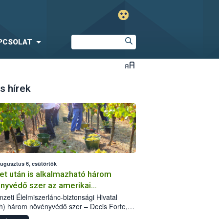
PCSOLAT
s hírek
augusztus 6, csütörtök
et után is alkalmazható három
nyvédő szer az amerikai
őkabóca ellen
zeti Élelmiszerlánc-biztonsági Hivatal
h) három növényvédő szer – Decis Forte,
an 24 EW, Oroganic – engedélyokiratát