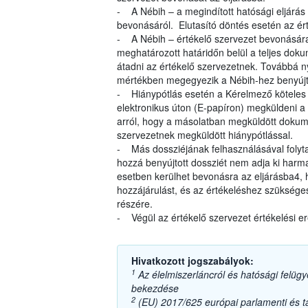
- A Nébih – a megindított hatósági eljárás
bevonásáról. Elutasító döntés esetén az ért
- A Nébih – értékelő szervezet bevonására
meghatározott határidőn belül a teljes dok
átadni az értékelő szervezetnek. Továbbá ny
mértékben megegyezik a Nébih-hez benyújt
- Hiánypótlás esetén a Kérelmező köteles a
elektronikus úton (E-papíron) megküldeni a 
arról, hogy a másolatban megküldött dokum
szervezetnek megküldött hiánypótlással.
- Más dossziéjának felhasználásával folyta
hozzá benyújtott dossziét nem adja ki harma
esetben kerülhet bevonásra az eljárásba4,
hozzájárulást, és az értékeléshez szüksége
részére.
- Végül az értékelő szervezet értékelési e
Hivatkozott jogszabályok:
1
Az élelmiszerláncról és hatósági felügye
bekezdése
2
(EU) 2017/625 európai parlamenti és tan