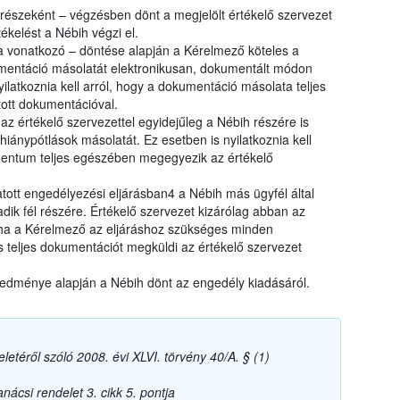
 részeként – végzésben dönt a megjelölt értékelő szervezet
ékelést a Nébih végzi el.
 vonatkozó – döntése alapján a Kérelmező köteles a
umentáció másolatát elektronikusan, dokumentált módon
ilatkoznia kell arról, hogy a dokumentáció másolata teljes
ott dokumentációval.
z értékelő szervezettel egyidejűleg a Nébih részére is
hiánypótlások másolatát. Ez esetben is nyilatkoznia kell
entum teljes egészében megegyezik az értékelő
tott engedélyezési eljárásban4 a Nébih más ügyfél által
dik fél részére. Értékelő szervezet kizárólag abban az
 ha a Kérelmező az eljáráshoz szükséges minden
s teljes dokumentációt megküldi az értékelő szervezet
redménye alapján a Nébih dönt az engedély kiadásáról.
letéről szóló 2008. évi XLVI. törvény 40/A. § (1)
ácsi rendelet 3. cikk 5. pontja