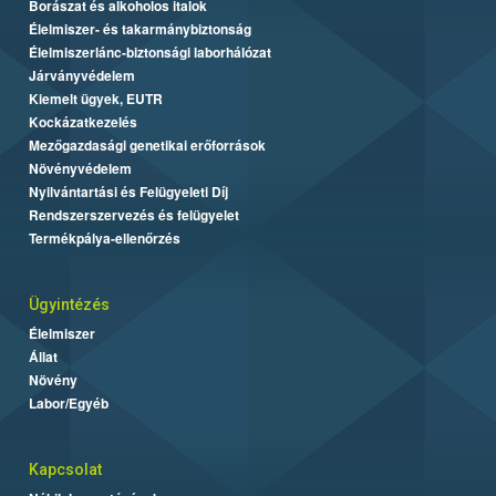
Borászat és alkoholos italok
Élelmiszer- és takarmánybiztonság
Élelmiszerlánc-biztonsági laborhálózat
Járványvédelem
Kiemelt ügyek, EUTR
Kockázatkezelés
Mezőgazdasági genetikai erőforrások
Növényvédelem
Nyilvántartási és Felügyeleti Díj
Rendszerszervezés és felügyelet
Termékpálya-ellenőrzés
Ügyintézés
Élelmiszer
Állat
Növény
Labor/Egyéb
Kapcsolat