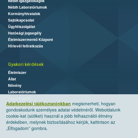
Nébih Igazgatóságok
Nébih Laboratóriumok
Kormányhivatalok
Sajtókapcsolat
Ügyfélszolgálat
Hatósági jogsegély
Élelmiszermentő Központ
Hírlevél feliratkozás
Gyakori kérdések
Élelmiszer
Állat
Növény
Laboratóriumok
Labor/Egyéb
Adatkezelési tájékoztatónkban
megismerheti, hogyan
gondoskodunk személyes adatai védelméről. Weboldalunk
cookie-kat (sütiket) használ a jobb felhasználói élmény
érdekében, melynek biztosításához kérjük, kattintson az
„Elfogadom” gombra.