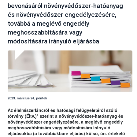
bevonásáról növényvédőszer-hatóanyag
és növényvédőszer engedélyezésére,
továbbá a meglévő engedély
meghosszabbítására vagy
módosítására irányuló eljárásba
2023. március 24, péntek
Az élelmiszerláncról és hatósági felügyeletéről szóló
1
törvény (Éltv.)
szerint a növényvédőszer-hatóanyag és
növényvédőszer engedélyezésére, a meglévő engedély
meghosszabbítására vagy módosítására irányuló
eljárásokba (a továbbiakban: eljárás) külső, ún. értékelő