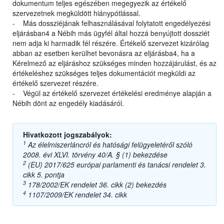
dokumentum teljes egészében megegyezik az értékelő
szervezetnek megküldött hiánypótlással.
- Más dossziéjának felhasználásával folytatott engedélyezési
eljárásban4 a Nébih más ügyfél által hozzá benyújtott dossziét
nem adja ki harmadik fél részére. Értékelő szervezet kizárólag
abban az esetben kerülhet bevonásra az eljárásba4, ha a
Kérelmező az eljáráshoz szükséges minden hozzájárulást, és az
értékeléshez szükséges teljes dokumentációt megküldi az
értékelő szervezet részére.
- Végül az értékelő szervezet értékelési eredménye alapján a
Nébih dönt az engedély kiadásáról.
Hivatkozott jogszabályok:
1
Az élelmiszerláncról és hatósági felügyeletéről szóló
2008. évi XLVI. törvény 40/A. § (1) bekezdése
2
(EU) 2017/625 európai parlamenti és tanácsi rendelet 3.
cikk 5. pontja
3
178/2002/EK rendelet 36. cikk (2) bekezdés
4
1107/2009/EK rendelet 34. cikk