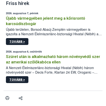
Friss hírek
2026. augusztus 7, péntek
Újabb vármegyében jelent meg a kőrisrontó
karcsúdíszbogár
Újabb területen, Borsod-Abaúj-Zemplén vármegyében is
igazolta a Nemzeti Élelmiszerlánc-biztonsági Hivatal (Nébih) a
kőrisrontó karcsúdíszbogár (Agrilus planipennis) jelenlétét. A
TOVÁBB >
kártevőt nem csak színcsapdában találták meg, de már fertőzött
fában is azonosították. A növényvédelmi szakemberek folytatják
az intenzív felderítést, emellett az intézkedéseket a szlovák
2026. augusztus 6, csütörtök
hatósággal is összehangolják a terjedés megállítása érdekében.
Szüret után is alkalmazható három növényvédő szer
az amerikai szőlőkabóca ellen
A Nemzeti Élelmiszerlánc-biztonsági Hivatal (Nébih) három
növényvédő szer – Decis Forte, Klartan 24 EW, Oroganic –
engedélyokiratát módosította, így azok a szüretet követően,
TOVÁBB >
egészen a vesszőérettség (BBCH 91) stádiumáig
felhasználhatóak a szőlőben. A kiterjesztések célja, hogy a korai
érésű szőlőkben is legyen lehetőség a károsító elleni további
védekezésre. Az Oroganic készítmény kis kiszerelésben kiskerti
felhasználók számára is elérhető és ökológiai termesztésben is
engedélyezett.