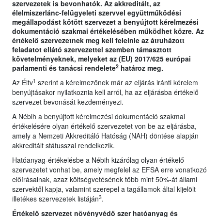
szervezetek is bevonhatók. Az akkreditált, az
élelmiszerlánc-felügyeleti szervvel együttműködési
megállapodást kötött szervezet a benyújtott kérelmezési
dokumentáció szakmai értékelésében működhet közre. Az
értékelő szervezetnek meg kell felelnie az átruházott
feladatot ellátó szervezettel szemben támasztott
követelményeknek, melyeket az (EU) 2017/625 európai
2
parlamenti és tanácsi rendelete
határoz meg.
1
Az Éltv
szerint a kérelmezőnek már az eljárás iránti kérelem
benyújtásakor nyilatkoznia kell arról, ha az eljárásba értékelő
szervezet bevonását kezdeményezi.
A Nébih a benyújtott kérelmezési dokumentáció szakmai
értékelésére olyan értékelő szervezetet von be az eljárásba,
amely a Nemzeti Akkreditáló Hatóság (NAH) döntése alapján
akkreditált státusszal rendelkezik.
Hatóanyag-értékelésbe a Nébih kizárólag olyan értékelő
szervezetet vonhat be, amely megfelel az EFSA erre vonatkozó
előírásainak, azaz költségvetésének több mint 50%-át állami
szervektől kapja, valamint szerepel a tagállamok által kijelölt
3
illetékes szervezetek listáján
.
Értékelő szervezet növényvédő szer hatóanyag és