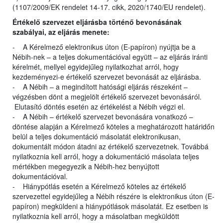
(1107/2009/EK rendelet 14-17. cikk, 2020/1740/EU rendelet).
Értékelő szervezet eljárásba történő bevonásának
szabályai, az eljárás menete:
- A Kérelmező elektronikus úton (E-papíron) nyújtja be a
Nébih-nek – a teljes dokumentációval együtt – az eljárás iránti
kérelmét, mellyel egyidejűleg nyilatkozhat arról, hogy
kezdeményezi-e értékelő szervezet bevonását az eljárásba.
- A Nébih – a megindított hatósági eljárás részeként –
végzésben dönt a megjelölt értékelő szervezet bevonásáról.
Elutasító döntés esetén az értékelést a Nébih végzi el.
- A Nébih – értékelő szervezet bevonására vonatkozó –
döntése alapján a Kérelmező köteles a meghatározott határidőn
belül a teljes dokumentáció másolatát elektronikusan,
dokumentált módon átadni az értékelő szervezetnek. Továbbá
nyilatkoznia kell arról, hogy a dokumentáció másolata teljes
mértékben megegyezik a Nébih-hez benyújtott
dokumentációval.
- Hiánypótlás esetén a Kérelmező köteles az értékelő
szervezettel egyidejűleg a Nébih részére is elektronikus úton (E-
papíron) megküldeni a hiánypótlások másolatát. Ez esetben is
nyilatkoznia kell arról, hogy a másolatban megküldött