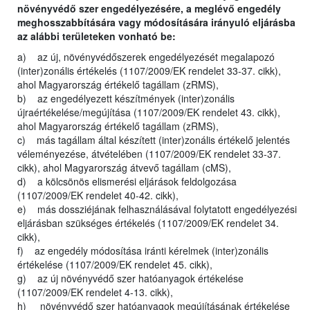
növényvédő szer engedélyezésére, a meglévő engedély
meghosszabbítására vagy módosítására irányuló eljárásba
az alábbi területeken vonható be:
a) az új, növényvédőszerek engedélyezését megalapozó
(inter)zonális értékelés (1107/2009/EK rendelet 33-37. cikk),
ahol Magyarország értékelő tagállam (zRMS),
b) az engedélyezett készítmények (inter)zonális
újraértékelése/megújítása (1107/2009/EK rendelet 43. cikk),
ahol Magyarország értékelő tagállam (zRMS),
c) más tagállam által készített (inter)zonális értékelő jelentés
véleményezése, átvételében (1107/2009/EK rendelet 33-37.
cikk), ahol Magyarország átvevő tagállam (cMS),
d) a kölcsönös elismerési eljárások feldolgozása
(1107/2009/EK rendelet 40-42. cikk),
e) más dossziéjának felhasználásával folytatott engedélyezési
eljárásban szükséges értékelés (1107/2009/EK rendelet 34.
cikk),
f) az engedély módosítása iránti kérelmek (inter)zonális
értékelése (1107/2009/EK rendelet 45. cikk),
g) az új növényvédő szer hatóanyagok értékelése
(1107/2009/EK rendelet 4-13. cikk),
h) növényvédő szer hatóanyagok megújításának értékelése