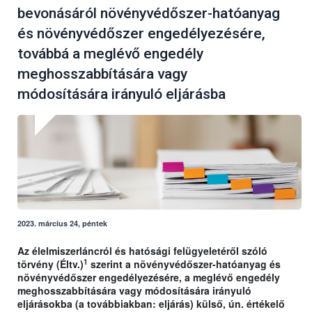
bevonásáról növényvédőszer-hatóanyag
és növényvédőszer engedélyezésére,
továbbá a meglévő engedély
meghosszabbítására vagy
módosítására irányuló eljárásba
2023. március 24, péntek
Az élelmiszerláncról és hatósági felügyeletéről szóló
1
törvény (Éltv.)
szerint a növényvédőszer-hatóanyag és
növényvédőszer engedélyezésére, a meglévő engedély
meghosszabbítására vagy módosítására irányuló
eljárásokba (a továbbiakban: eljárás) külső, ún. értékelő