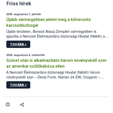
Friss hírek
2026. augusztus 7, péntek
Újabb vármegyében jelent meg a kőrisrontó
karcsúdíszbogár
Újabb területen, Borsod-Abaúj-Zemplén vármegyében is
igazolta a Nemzeti Élelmiszerlánc-biztonsági Hivatal (Nébih) a
kőrisrontó karcsúdíszbogár (Agrilus planipennis) jelenlétét. A
TOVÁBB >
kártevőt nem csak színcsapdában találták meg, de már fertőzött
fában is azonosították. A növényvédelmi szakemberek folytatják
az intenzív felderítést, emellett az intézkedéseket a szlovák
2026. augusztus 6, csütörtök
hatósággal is összehangolják a terjedés megállítása érdekében.
Szüret után is alkalmazható három növényvédő szer
az amerikai szőlőkabóca ellen
A Nemzeti Élelmiszerlánc-biztonsági Hivatal (Nébih) három
növényvédő szer – Decis Forte, Klartan 24 EW, Oroganic –
engedélyokiratát módosította, így azok a szüretet követően,
TOVÁBB >
egészen a vesszőérettség (BBCH 91) stádiumáig
felhasználhatóak a szőlőben. A kiterjesztések célja, hogy a korai
érésű szőlőkben is legyen lehetőség a károsító elleni további
védekezésre. Az Oroganic készítmény kis kiszerelésben kiskerti
felhasználók számára is elérhető és ökológiai termesztésben is
engedélyezett.