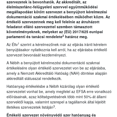
szervezetek is bevonhatók. Az akkreditált, az
élelmiszerlánc-felügyeleti szervvel együttműködési
megállapodást kötött szervezet a benyújtott kérelmezési
dokumentáció szakmai értékelésében működhet közre. Az
értékelő szervezetnek meg kell felelnie az átruházott
feladatot ellátó szervezettel szemben támasztott
követelményeknek, melyeket az (EU) 2017/625 európai
2
parlamenti és tanácsi rendelete
határoz meg.
1
Az Éltv
szerint a kérelmezőnek már az eljárás iránti kérelem
benyújtásakor nyilatkoznia kell arról, ha az eljárásba értékelő
szervezet bevonását kezdeményezi.
A Nébih a benyújtott kérelmezési dokumentáció szakmai
értékelésére olyan értékelő szervezetet von be az eljárásba,
amely a Nemzeti Akkreditáló Hatóság (NAH) döntése alapján
akkreditált státusszal rendelkezik.
Hatóanyag-értékelésbe a Nébih kizárólag olyan értékelő
szervezetet vonhat be, amely megfelel az EFSA erre vonatkozó
előírásainak, azaz költségvetésének több mint 50%-át állami
szervektől kapja, valamint szerepel a tagállamok által kijelölt
3
illetékes szervezetek listáján
.
Értékelő szervezet növényvédő szer hatóanyag és