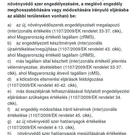
növényvédő szer engedélyezésére, a meglévő engedély
meghosszabbítására vagy módosítására irányuló eljárásba
az alábbi területeken vonható be:
a) az új, növényvédőszerek engedélyezését megalapozó
(inter)zonális értékelés (1107/2009/EK rendelet 33-37. cikk),
ahol Magyarország értékelő tagállam (zRMS),
b) az engedélyezett készítmények (inter)zonális
újraértékelése/megújítása (1107/2009/EK rendelet 43. cikk),
ahol Magyarország értékelő tagállam (zRMS),
c) más tagállam által készített (inter)zonális értékelő jelentés
véleményezése, átvételében (1107/2009/EK rendelet 33-37.
cikk), ahol Magyarország átvevő tagállam (cMS),
d) a kölcsönös elismerési eljárások feldolgozása
(1107/2009/EK rendelet 40-42. cikk),
e) más dossziéjának felhasználásával folytatott engedélyezési
eljárásban szükséges értékelés (1107/2009/EK rendelet 34.
cikk),
f) az engedély módosítása iránti kérelmek (inter)zonális
értékelése (1107/2009/EK rendelet 45. cikk),
g) az új növényvédő szer hatóanyagok értékelése
(1107/2009/EK rendelet 4-13. cikk),
h) növényvédő szer hatóanyagok megújításának értékelése