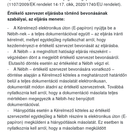
(1107/2009/EK rendelet 14-17. cikk, 2020/1740/EU rendelet).
Értékelő szervezet eljárásba történő bevonásának
szabályai, az eljárás menete:
- A Kérelmező elektronikus úton (E-papíron) nyújtja be a
Nébih-nek – a teljes dokumentációval együtt – az eljárás iránti
kérelmét, mellyel egyidejűleg nyilatkozhat arról, hogy
kezdeményezi-e értékelő szervezet bevonását az eljárásba.
- A Nébih – a megindított hatósági eljárás részeként –
végzésben dönt a megjelölt értékelő szervezet bevonásáról.
Elutasító döntés esetén az értékelést a Nébih végzi el.
- A Nébih – értékelő szervezet bevonására vonatkozó –
döntése alapján a Kérelmező köteles a meghatározott határidőn
belül a teljes dokumentáció másolatát elektronikusan,
dokumentált módon átadni az értékelő szervezetnek. Továbbá
nyilatkoznia kell arról, hogy a dokumentáció másolata teljes
mértékben megegyezik a Nébih-hez benyújtott
dokumentációval.
- Hiánypótlás esetén a Kérelmező köteles az értékelő
szervezettel egyidejűleg a Nébih részére is elektronikus úton (E-
papíron) megküldeni a hiánypótlások másolatát. Ez esetben is
nyilatkoznia kell arról, hogy a másolatban megküldött