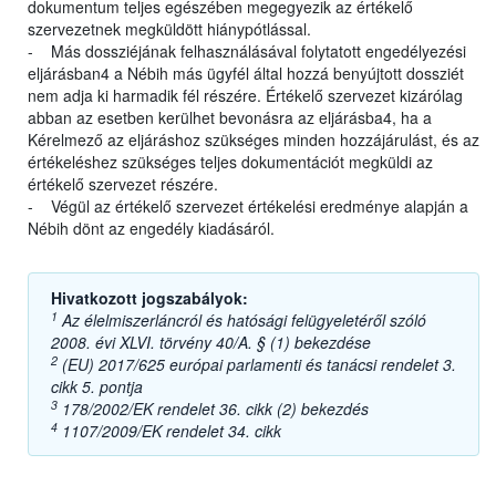
dokumentum teljes egészében megegyezik az értékelő
szervezetnek megküldött hiánypótlással.
- Más dossziéjának felhasználásával folytatott engedélyezési
eljárásban4 a Nébih más ügyfél által hozzá benyújtott dossziét
nem adja ki harmadik fél részére. Értékelő szervezet kizárólag
abban az esetben kerülhet bevonásra az eljárásba4, ha a
Kérelmező az eljáráshoz szükséges minden hozzájárulást, és az
értékeléshez szükséges teljes dokumentációt megküldi az
értékelő szervezet részére.
- Végül az értékelő szervezet értékelési eredménye alapján a
Nébih dönt az engedély kiadásáról.
Hivatkozott jogszabályok:
1
Az élelmiszerláncról és hatósági felügyeletéről szóló
2008. évi XLVI. törvény 40/A. § (1) bekezdése
2
(EU) 2017/625 európai parlamenti és tanácsi rendelet 3.
cikk 5. pontja
3
178/2002/EK rendelet 36. cikk (2) bekezdés
4
1107/2009/EK rendelet 34. cikk