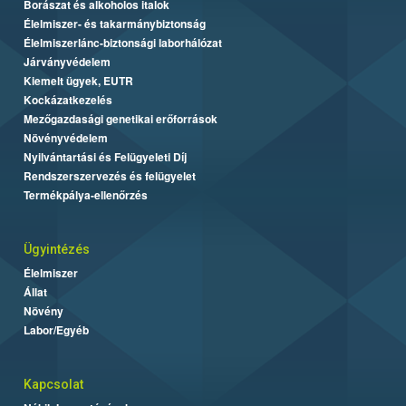
Borászat és alkoholos italok
Élelmiszer- és takarmánybiztonság
Élelmiszerlánc-biztonsági laborhálózat
Járványvédelem
Kiemelt ügyek, EUTR
Kockázatkezelés
Mezőgazdasági genetikai erőforrások
Növényvédelem
Nyilvántartási és Felügyeleti Díj
Rendszerszervezés és felügyelet
Termékpálya-ellenőrzés
Ügyintézés
Élelmiszer
Állat
Növény
Labor/Egyéb
Kapcsolat