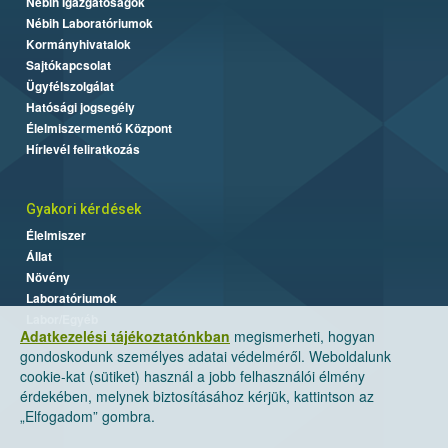
Nébih Igazgatóságok
Nébih Laboratóriumok
Kormányhivatalok
Sajtókapcsolat
Ügyfélszolgálat
Hatósági jogsegély
Élelmiszermentő Központ
Hírlevél feliratkozás
Gyakori kérdések
Élelmiszer
Állat
Növény
Laboratóriumok
Labor/Egyéb
Adatkezelési tájékoztatónkban
megismerheti, hogyan
gondoskodunk személyes adatai védelméről. Weboldalunk
cookie-kat (sütiket) használ a jobb felhasználói élmény
érdekében, melynek biztosításához kérjük, kattintson az
„Elfogadom” gombra.