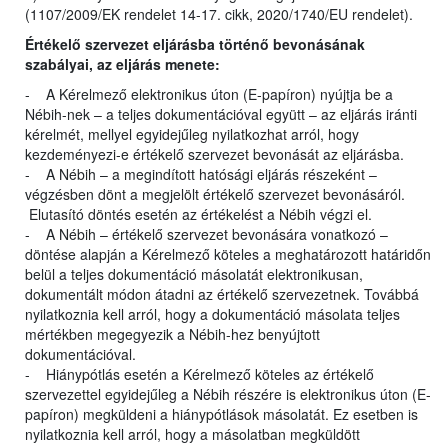
(1107/2009/EK rendelet 14-17. cikk, 2020/1740/EU rendelet).
Értékelő szervezet eljárásba történő bevonásának
szabályai, az eljárás menete:
- A Kérelmező elektronikus úton (E-papíron) nyújtja be a
Nébih-nek – a teljes dokumentációval együtt – az eljárás iránti
kérelmét, mellyel egyidejűleg nyilatkozhat arról, hogy
kezdeményezi-e értékelő szervezet bevonását az eljárásba.
- A Nébih – a megindított hatósági eljárás részeként –
végzésben dönt a megjelölt értékelő szervezet bevonásáról.
Elutasító döntés esetén az értékelést a Nébih végzi el.
- A Nébih – értékelő szervezet bevonására vonatkozó –
döntése alapján a Kérelmező köteles a meghatározott határidőn
belül a teljes dokumentáció másolatát elektronikusan,
dokumentált módon átadni az értékelő szervezetnek. Továbbá
nyilatkoznia kell arról, hogy a dokumentáció másolata teljes
mértékben megegyezik a Nébih-hez benyújtott
dokumentációval.
- Hiánypótlás esetén a Kérelmező köteles az értékelő
szervezettel egyidejűleg a Nébih részére is elektronikus úton (E-
papíron) megküldeni a hiánypótlások másolatát. Ez esetben is
nyilatkoznia kell arról, hogy a másolatban megküldött