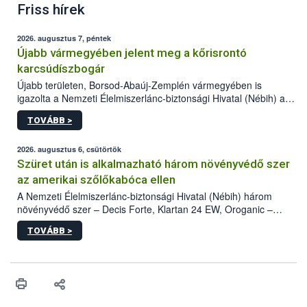
Friss hírek
2026. augusztus 7, péntek
Újabb vármegyében jelent meg a kőrisrontó
karcsúdíszbogár
Újabb területen, Borsod-Abaúj-Zemplén vármegyében is
igazolta a Nemzeti Élelmiszerlánc-biztonsági Hivatal (Nébih) a
kőrisrontó karcsúdíszbogár (Agrilus planipennis) jelenlétét. A
TOVÁBB >
kártevőt nem csak színcsapdában találták meg, de már fertőzött
fában is azonosították. A növényvédelmi szakemberek folytatják
az intenzív felderítést, emellett az intézkedéseket a szlovák
2026. augusztus 6, csütörtök
hatósággal is összehangolják a terjedés megállítása érdekében.
Szüret után is alkalmazható három növényvédő szer
az amerikai szőlőkabóca ellen
A Nemzeti Élelmiszerlánc-biztonsági Hivatal (Nébih) három
növényvédő szer – Decis Forte, Klartan 24 EW, Oroganic –
engedélyokiratát módosította, így azok a szüretet követően,
TOVÁBB >
egészen a vesszőérettség (BBCH 91) stádiumáig
felhasználhatóak a szőlőben. A kiterjesztések célja, hogy a korai
érésű szőlőkben is legyen lehetőség a károsító elleni további
védekezésre. Az Oroganic készítmény kis kiszerelésben kiskerti
felhasználók számára is elérhető és ökológiai termesztésben is
engedélyezett.