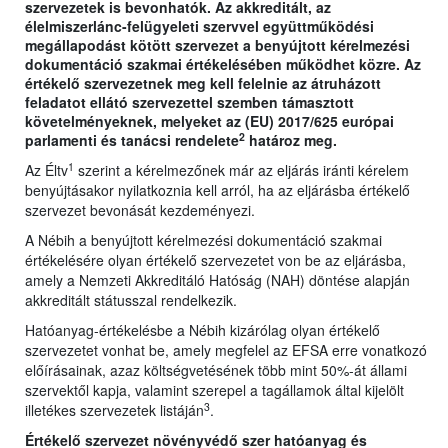
szervezetek is bevonhatók. Az akkreditált, az
élelmiszerlánc-felügyeleti szervvel együttműködési
megállapodást kötött szervezet a benyújtott kérelmezési
dokumentáció szakmai értékelésében működhet közre. Az
értékelő szervezetnek meg kell felelnie az átruházott
feladatot ellátó szervezettel szemben támasztott
követelményeknek, melyeket az (EU) 2017/625 európai
2
parlamenti és tanácsi rendelete
határoz meg.
1
Az Éltv
szerint a kérelmezőnek már az eljárás iránti kérelem
benyújtásakor nyilatkoznia kell arról, ha az eljárásba értékelő
szervezet bevonását kezdeményezi.
A Nébih a benyújtott kérelmezési dokumentáció szakmai
értékelésére olyan értékelő szervezetet von be az eljárásba,
amely a Nemzeti Akkreditáló Hatóság (NAH) döntése alapján
akkreditált státusszal rendelkezik.
Hatóanyag-értékelésbe a Nébih kizárólag olyan értékelő
szervezetet vonhat be, amely megfelel az EFSA erre vonatkozó
előírásainak, azaz költségvetésének több mint 50%-át állami
szervektől kapja, valamint szerepel a tagállamok által kijelölt
3
illetékes szervezetek listáján
.
Értékelő szervezet növényvédő szer hatóanyag és