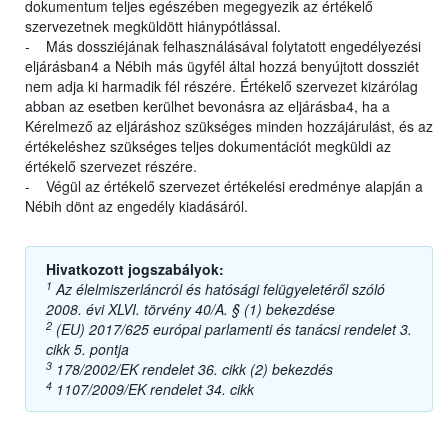
dokumentum teljes egészében megegyezik az értékelő
szervezetnek megküldött hiánypótlással.
- Más dossziéjának felhasználásával folytatott engedélyezési
eljárásban4 a Nébih más ügyfél által hozzá benyújtott dossziét
nem adja ki harmadik fél részére. Értékelő szervezet kizárólag
abban az esetben kerülhet bevonásra az eljárásba4, ha a
Kérelmező az eljáráshoz szükséges minden hozzájárulást, és az
értékeléshez szükséges teljes dokumentációt megküldi az
értékelő szervezet részére.
- Végül az értékelő szervezet értékelési eredménye alapján a
Nébih dönt az engedély kiadásáról.
Hivatkozott jogszabályok:
1
Az élelmiszerláncról és hatósági felügyeletéről szóló
2008. évi XLVI. törvény 40/A. § (1) bekezdése
2
(EU) 2017/625 európai parlamenti és tanácsi rendelet 3.
cikk 5. pontja
3
178/2002/EK rendelet 36. cikk (2) bekezdés
4
1107/2009/EK rendelet 34. cikk