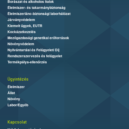
Borászat és alkoholos italok
Élelmiszer- és takarmánybiztonság
Élelmiszerlánc-biztonsági laborhálózat
Járványvédelem
Kiemelt ügyek, EUTR
Kockázatkezelés
Mezőgazdasági genetikai erőforrások
Növényvédelem
Nyilvántartási és Felügyeleti Díj
Rendszerszervezés és felügyelet
Termékpálya-ellenőrzés
Ügyintézés
Élelmiszer
Állat
Növény
Labor/Egyéb
Kapcsolat