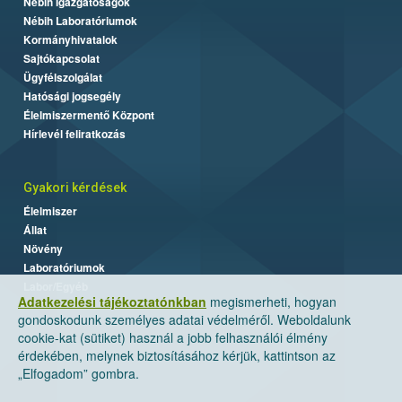
Nébih Igazgatóságok
Nébih Laboratóriumok
Kormányhivatalok
Sajtókapcsolat
Ügyfélszolgálat
Hatósági jogsegély
Élelmiszermentő Központ
Hírlevél feliratkozás
Gyakori kérdések
Élelmiszer
Állat
Növény
Laboratóriumok
Labor/Egyéb
Adatkezelési tájékoztatónkban
megismerheti, hogyan
gondoskodunk személyes adatai védelméről. Weboldalunk
cookie-kat (sütiket) használ a jobb felhasználói élmény
érdekében, melynek biztosításához kérjük, kattintson az
„Elfogadom” gombra.