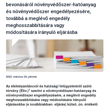
bevonásáról növényvédőszer-hatóanyag
és növényvédőszer engedélyezésére,
továbbá a meglévő engedély
meghosszabbítására vagy
módosítására irányuló eljárásba
2023. március 24, péntek
Az élelmiszerláncról és hatósági felügyeletéről szóló
1
törvény (Éltv.)
szerint a növényvédőszer-hatóanyag és
növényvédőszer engedélyezésére, a meglévő engedély
meghosszabbítására vagy módosítására irányuló
eljárásokba (a továbbiakban: eljárás) külső, ún. értékelő