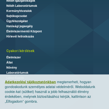
Nébih Igazgatóságok
Nébih Laboratóriumok
Kormányhivatalok
Sajtókapcsolat
Ügyfélszolgálat
Hatósági jogsegély
Élelmiszermentő Központ
Hírlevél feliratkozás
Gyakori kérdések
Élelmiszer
Állat
Növény
Laboratóriumok
Labor/Egyéb
Adatkezelési tájékoztatónkban
megismerheti, hogyan
gondoskodunk személyes adatai védelméről. Weboldalunk
cookie-kat (sütiket) használ a jobb felhasználói élmény
érdekében, melynek biztosításához kérjük, kattintson az
„Elfogadom” gombra.