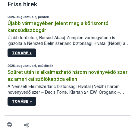
Friss hírek
2026. augusztus 7, péntek
Újabb vármegyében jelent meg a kőrisrontó
karcsúdíszbogár
Újabb területen, Borsod-Abaúj-Zemplén vármegyében is
igazolta a Nemzeti Élelmiszerlánc-biztonsági Hivatal (Nébih) a
kőrisrontó karcsúdíszbogár (Agrilus planipennis) jelenlétét. A
TOVÁBB >
kártevőt nem csak színcsapdában találták meg, de már fertőzött
fában is azonosították. A növényvédelmi szakemberek folytatják
az intenzív felderítést, emellett az intézkedéseket a szlovák
2026. augusztus 6, csütörtök
hatósággal is összehangolják a terjedés megállítása érdekében.
Szüret után is alkalmazható három növényvédő szer
az amerikai szőlőkabóca ellen
A Nemzeti Élelmiszerlánc-biztonsági Hivatal (Nébih) három
növényvédő szer – Decis Forte, Klartan 24 EW, Oroganic –
engedélyokiratát módosította, így azok a szüretet követően,
TOVÁBB >
egészen a vesszőérettség (BBCH 91) stádiumáig
felhasználhatóak a szőlőben. A kiterjesztések célja, hogy a korai
érésű szőlőkben is legyen lehetőség a károsító elleni további
védekezésre. Az Oroganic készítmény kis kiszerelésben kiskerti
felhasználók számára is elérhető és ökológiai termesztésben is
engedélyezett.