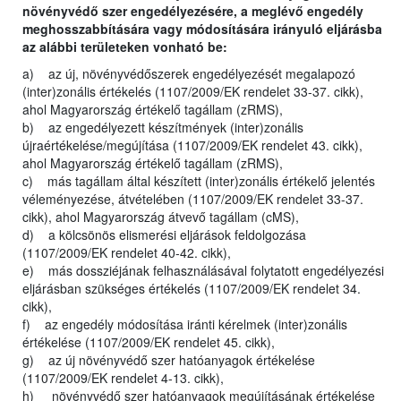
növényvédő szer engedélyezésére, a meglévő engedély
meghosszabbítására vagy módosítására irányuló eljárásba
az alábbi területeken vonható be:
a) az új, növényvédőszerek engedélyezését megalapozó
(inter)zonális értékelés (1107/2009/EK rendelet 33-37. cikk),
ahol Magyarország értékelő tagállam (zRMS),
b) az engedélyezett készítmények (inter)zonális
újraértékelése/megújítása (1107/2009/EK rendelet 43. cikk),
ahol Magyarország értékelő tagállam (zRMS),
c) más tagállam által készített (inter)zonális értékelő jelentés
véleményezése, átvételében (1107/2009/EK rendelet 33-37.
cikk), ahol Magyarország átvevő tagállam (cMS),
d) a kölcsönös elismerési eljárások feldolgozása
(1107/2009/EK rendelet 40-42. cikk),
e) más dossziéjának felhasználásával folytatott engedélyezési
eljárásban szükséges értékelés (1107/2009/EK rendelet 34.
cikk),
f) az engedély módosítása iránti kérelmek (inter)zonális
értékelése (1107/2009/EK rendelet 45. cikk),
g) az új növényvédő szer hatóanyagok értékelése
(1107/2009/EK rendelet 4-13. cikk),
h) növényvédő szer hatóanyagok megújításának értékelése