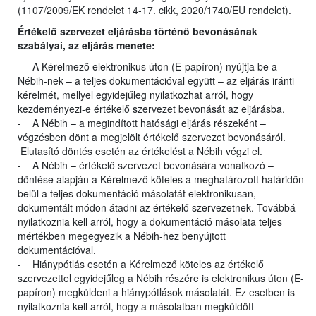
(1107/2009/EK rendelet 14-17. cikk, 2020/1740/EU rendelet).
Értékelő szervezet eljárásba történő bevonásának
szabályai, az eljárás menete:
- A Kérelmező elektronikus úton (E-papíron) nyújtja be a
Nébih-nek – a teljes dokumentációval együtt – az eljárás iránti
kérelmét, mellyel egyidejűleg nyilatkozhat arról, hogy
kezdeményezi-e értékelő szervezet bevonását az eljárásba.
- A Nébih – a megindított hatósági eljárás részeként –
végzésben dönt a megjelölt értékelő szervezet bevonásáról.
Elutasító döntés esetén az értékelést a Nébih végzi el.
- A Nébih – értékelő szervezet bevonására vonatkozó –
döntése alapján a Kérelmező köteles a meghatározott határidőn
belül a teljes dokumentáció másolatát elektronikusan,
dokumentált módon átadni az értékelő szervezetnek. Továbbá
nyilatkoznia kell arról, hogy a dokumentáció másolata teljes
mértékben megegyezik a Nébih-hez benyújtott
dokumentációval.
- Hiánypótlás esetén a Kérelmező köteles az értékelő
szervezettel egyidejűleg a Nébih részére is elektronikus úton (E-
papíron) megküldeni a hiánypótlások másolatát. Ez esetben is
nyilatkoznia kell arról, hogy a másolatban megküldött