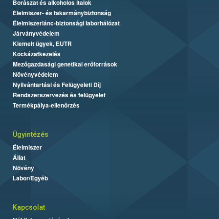
Borászat és alkoholos italok
Élelmiszer- és takarmánybiztonság
Élelmiszerlánc-biztonsági laborhálózat
Járványvédelem
Kiemelt ügyek, EUTR
Kockázatkezelés
Mezőgazdasági genetikai erőforrások
Növényvédelem
Nyilvántartási és Felügyeleti Díj
Rendszerszervezés és felügyelet
Termékpálya-ellenőrzés
Ügyintézés
Élelmiszer
Állat
Növény
Labor/Egyéb
Kapcsolat