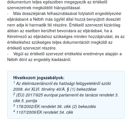
dokumentum teljes egészében megegyezik az értékelő
szervezetnek megküldött hiánypótlással.
- Más dossziéjának felhasználásával folytatott engedélyezési
eljárásban4 a Nébih más ügyfél által hozzá benyújtott dossziét
nem adja ki harmadik fél részére. Értékelő szervezet kizárólag
abban az esetben kerülhet bevonásra az eljárásba4, ha a
Kérelmező az eljáráshoz szükséges minden hozzájárulást, és az
értékeléshez szükséges teljes dokumentációt megküldi az
értékelő szervezet részére.
- Végül az értékelő szervezet értékelési eredménye alapján a
Nébih dönt az engedély kiadásáról.
Hivatkozott jogszabályok:
1
Az élelmiszerláncról és hatósági felügyeletéről szóló
2008. évi XLVI. törvény 40/A. § (1) bekezdése
2
(EU) 2017/625 európai parlamenti és tanácsi rendelet 3.
cikk 5. pontja
3
178/2002/EK rendelet 36. cikk (2) bekezdés
4
1107/2009/EK rendelet 34. cikk