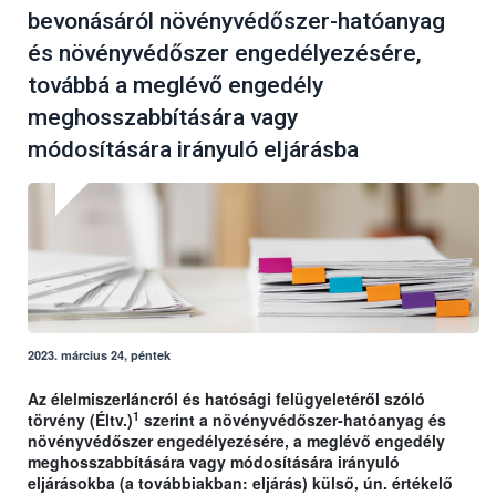
bevonásáról növényvédőszer-hatóanyag
és növényvédőszer engedélyezésére,
továbbá a meglévő engedély
meghosszabbítására vagy
módosítására irányuló eljárásba
2023. március 24, péntek
Az élelmiszerláncról és hatósági felügyeletéről szóló
1
törvény (Éltv.)
szerint a növényvédőszer-hatóanyag és
növényvédőszer engedélyezésére, a meglévő engedély
meghosszabbítására vagy módosítására irányuló
eljárásokba (a továbbiakban: eljárás) külső, ún. értékelő