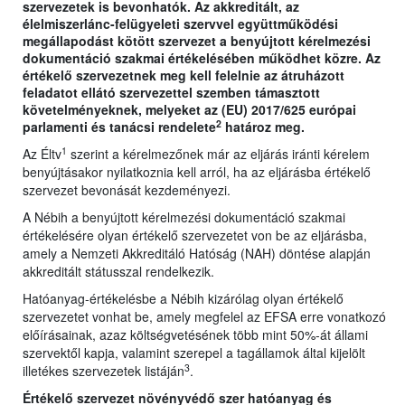
szervezetek is bevonhatók. Az akkreditált, az
élelmiszerlánc-felügyeleti szervvel együttműködési
megállapodást kötött szervezet a benyújtott kérelmezési
dokumentáció szakmai értékelésében működhet közre. Az
értékelő szervezetnek meg kell felelnie az átruházott
feladatot ellátó szervezettel szemben támasztott
követelményeknek, melyeket az (EU) 2017/625 európai
2
parlamenti és tanácsi rendelete
határoz meg.
1
Az Éltv
szerint a kérelmezőnek már az eljárás iránti kérelem
benyújtásakor nyilatkoznia kell arról, ha az eljárásba értékelő
szervezet bevonását kezdeményezi.
A Nébih a benyújtott kérelmezési dokumentáció szakmai
értékelésére olyan értékelő szervezetet von be az eljárásba,
amely a Nemzeti Akkreditáló Hatóság (NAH) döntése alapján
akkreditált státusszal rendelkezik.
Hatóanyag-értékelésbe a Nébih kizárólag olyan értékelő
szervezetet vonhat be, amely megfelel az EFSA erre vonatkozó
előírásainak, azaz költségvetésének több mint 50%-át állami
szervektől kapja, valamint szerepel a tagállamok által kijelölt
3
illetékes szervezetek listáján
.
Értékelő szervezet növényvédő szer hatóanyag és