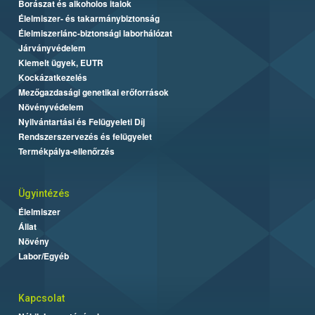
Borászat és alkoholos italok
Élelmiszer- és takarmánybiztonság
Élelmiszerlánc-biztonsági laborhálózat
Járványvédelem
Kiemelt ügyek, EUTR
Kockázatkezelés
Mezőgazdasági genetikai erőforrások
Növényvédelem
Nyilvántartási és Felügyeleti Díj
Rendszerszervezés és felügyelet
Termékpálya-ellenőrzés
Ügyintézés
Élelmiszer
Állat
Növény
Labor/Egyéb
Kapcsolat