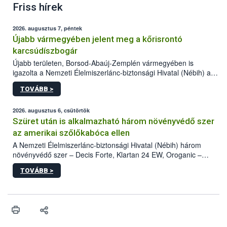
Friss hírek
2026. augusztus 7, péntek
Újabb vármegyében jelent meg a kőrisrontó
karcsúdíszbogár
Újabb területen, Borsod-Abaúj-Zemplén vármegyében is
igazolta a Nemzeti Élelmiszerlánc-biztonsági Hivatal (Nébih) a
kőrisrontó karcsúdíszbogár (Agrilus planipennis) jelenlétét. A
TOVÁBB >
kártevőt nem csak színcsapdában találták meg, de már fertőzött
fában is azonosították. A növényvédelmi szakemberek folytatják
az intenzív felderítést, emellett az intézkedéseket a szlovák
2026. augusztus 6, csütörtök
hatósággal is összehangolják a terjedés megállítása érdekében.
Szüret után is alkalmazható három növényvédő szer
az amerikai szőlőkabóca ellen
A Nemzeti Élelmiszerlánc-biztonsági Hivatal (Nébih) három
növényvédő szer – Decis Forte, Klartan 24 EW, Oroganic –
engedélyokiratát módosította, így azok a szüretet követően,
TOVÁBB >
egészen a vesszőérettség (BBCH 91) stádiumáig
felhasználhatóak a szőlőben. A kiterjesztések célja, hogy a korai
érésű szőlőkben is legyen lehetőség a károsító elleni további
védekezésre. Az Oroganic készítmény kis kiszerelésben kiskerti
felhasználók számára is elérhető és ökológiai termesztésben is
engedélyezett.