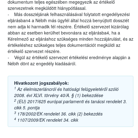
dokumentum teljes egészében megegyezik az értékelő
szervezetnek megküldött hiánypótlással.
- Más dossziéjának felhasználásával folytatott engedélyezési
eljárásban4 a Nébih más ügyfél által hozzá benyújtott dossziét
nem adja ki harmadik fél részére. Értékelő szervezet kizárólag
abban az esetben kerülhet bevonásra az eljárásba4, ha a
Kérelmező az eljáráshoz szükséges minden hozzájárulást, és az
értékeléshez szükséges teljes dokumentációt megküldi az
értékelő szervezet részére.
- Végül az értékelő szervezet értékelési eredménye alapján a
Nébih dönt az engedély kiadásáról.
Hivatkozott jogszabályok:
1
Az élelmiszerláncról és hatósági felügyeletéről szóló
2008. évi XLVI. törvény 40/A. § (1) bekezdése
2
(EU) 2017/625 európai parlamenti és tanácsi rendelet 3.
cikk 5. pontja
3
178/2002/EK rendelet 36. cikk (2) bekezdés
4
1107/2009/EK rendelet 34. cikk