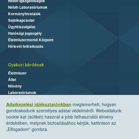
Nébih Igazgatóságok
Nébih Laboratóriumok
Kormányhivatalok
Sajtókapcsolat
Ügyfélszolgálat
Hatósági jogsegély
Élelmiszermentő Központ
Hírlevél feliratkozás
Gyakori kérdések
Élelmiszer
Állat
Növény
Laboratóriumok
Labor/Egyéb
Adatkezelési tájékoztatónkban
megismerheti, hogyan
gondoskodunk személyes adatai védelméről. Weboldalunk
cookie-kat (sütiket) használ a jobb felhasználói élmény
érdekében, melynek biztosításához kérjük, kattintson az
„Elfogadom” gombra.