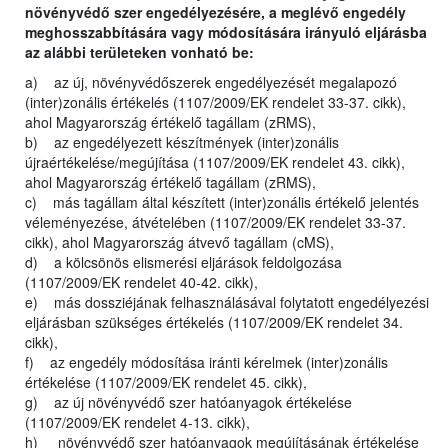
növényvédő szer engedélyezésére, a meglévő engedély
meghosszabbítására vagy módosítására irányuló eljárásba
az alábbi területeken vonható be:
a) az új, növényvédőszerek engedélyezését megalapozó
(inter)zonális értékelés (1107/2009/EK rendelet 33-37. cikk),
ahol Magyarország értékelő tagállam (zRMS),
b) az engedélyezett készítmények (inter)zonális
újraértékelése/megújítása (1107/2009/EK rendelet 43. cikk),
ahol Magyarország értékelő tagállam (zRMS),
c) más tagállam által készített (inter)zonális értékelő jelentés
véleményezése, átvételében (1107/2009/EK rendelet 33-37.
cikk), ahol Magyarország átvevő tagállam (cMS),
d) a kölcsönös elismerési eljárások feldolgozása
(1107/2009/EK rendelet 40-42. cikk),
e) más dossziéjának felhasználásával folytatott engedélyezési
eljárásban szükséges értékelés (1107/2009/EK rendelet 34.
cikk),
f) az engedély módosítása iránti kérelmek (inter)zonális
értékelése (1107/2009/EK rendelet 45. cikk),
g) az új növényvédő szer hatóanyagok értékelése
(1107/2009/EK rendelet 4-13. cikk),
h) növényvédő szer hatóanyagok megújításának értékelése