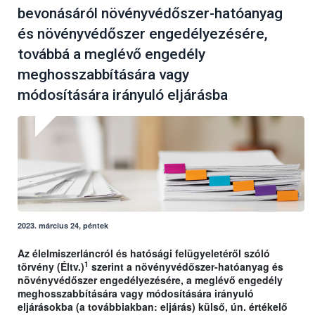
bevonásáról növényvédőszer-hatóanyag
és növényvédőszer engedélyezésére,
továbbá a meglévő engedély
meghosszabbítására vagy
módosítására irányuló eljárásba
2023. március 24, péntek
Az élelmiszerláncról és hatósági felügyeletéről szóló
1
törvény (Éltv.)
szerint a növényvédőszer-hatóanyag és
növényvédőszer engedélyezésére, a meglévő engedély
meghosszabbítására vagy módosítására irányuló
eljárásokba (a továbbiakban: eljárás) külső, ún. értékelő