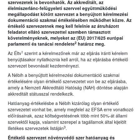
szervezetek is bevonhatók. Az akkreditált, az
élelmiszerlánc-felügyeleti szervvel együttműködési
megállapodást kötött szervezet a benyújtott kérelmezési
dokumentáció szakmai értékelésében működhet közre. Az
értékelő szervezetnek meg kell felelnie az átruházott
feladatot ellátó szervezettel szemben támasztott
követelményeknek, melyeket az (EU) 2017/625 európai
2
parlamenti és tanácsi rendelete
határoz meg.
1
Az Éltv
szerint a kérelmezőnek már az eljárás iránti kérelem
benyújtásakor nyilatkoznia kell arról, ha az eljárásba értékelő
szervezet bevonását kezdeményezi.
A Nébih a benyújtott kérelmezési dokumentáció szakmai
értékelésére olyan értékelő szervezetet von be az eljárásba,
amely a Nemzeti Akkreditáló Hatóság (NAH) döntése alapján
akkreditált státusszal rendelkezik.
Hatóanyag-értékelésbe a Nébih kizárólag olyan értékelő
szervezetet vonhat be, amely megfelel az EFSA erre vonatkozó
előírásainak, azaz költségvetésének több mint 50%-át állami
szervektől kapja, valamint szerepel a tagállamok által kijelölt
3
illetékes szervezetek listáján
.
Értékelő szervezet növényvédő szer hatóanyag és