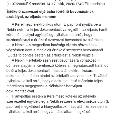
(1107/2009/EK rendelet 14-17. cikk, 2020/1740/EU rendelet).
Értékelő szervezet eljárásba történő bevonásának
szabályai, az eljárás menete:
- A Kérelmező elektronikus úton (E-papíron) nyújtja be a
Nébih-nek – a teljes dokumentációval együtt – az eljárás iránti
kérelmét, mellyel egyidejűleg nyilatkozhat arról, hogy
kezdeményezi-e értékelő szervezet bevonását az eljárásba.
- A Nébih – a megindított hatósági eljárás részeként –
végzésben dönt a megjelölt értékelő szervezet bevonásáról.
Elutasító döntés esetén az értékelést a Nébih végzi el.
- A Nébih – értékelő szervezet bevonására vonatkozó –
döntése alapján a Kérelmező köteles a meghatározott határidőn
belül a teljes dokumentáció másolatát elektronikusan,
dokumentált módon átadni az értékelő szervezetnek. Továbbá
nyilatkoznia kell arról, hogy a dokumentáció másolata teljes
mértékben megegyezik a Nébih-hez benyújtott
dokumentációval.
- Hiánypótlás esetén a Kérelmező köteles az értékelő
szervezettel egyidejűleg a Nébih részére is elektronikus úton (E-
papíron) megküldeni a hiánypótlások másolatát. Ez esetben is
nyilatkoznia kell arról, hogy a másolatban megküldött