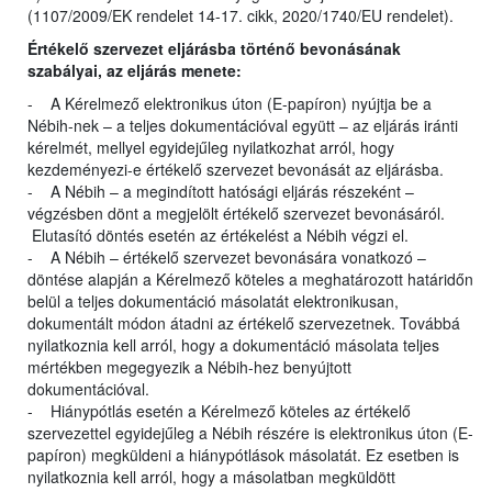
(1107/2009/EK rendelet 14-17. cikk, 2020/1740/EU rendelet).
Értékelő szervezet eljárásba történő bevonásának
szabályai, az eljárás menete:
- A Kérelmező elektronikus úton (E-papíron) nyújtja be a
Nébih-nek – a teljes dokumentációval együtt – az eljárás iránti
kérelmét, mellyel egyidejűleg nyilatkozhat arról, hogy
kezdeményezi-e értékelő szervezet bevonását az eljárásba.
- A Nébih – a megindított hatósági eljárás részeként –
végzésben dönt a megjelölt értékelő szervezet bevonásáról.
Elutasító döntés esetén az értékelést a Nébih végzi el.
- A Nébih – értékelő szervezet bevonására vonatkozó –
döntése alapján a Kérelmező köteles a meghatározott határidőn
belül a teljes dokumentáció másolatát elektronikusan,
dokumentált módon átadni az értékelő szervezetnek. Továbbá
nyilatkoznia kell arról, hogy a dokumentáció másolata teljes
mértékben megegyezik a Nébih-hez benyújtott
dokumentációval.
- Hiánypótlás esetén a Kérelmező köteles az értékelő
szervezettel egyidejűleg a Nébih részére is elektronikus úton (E-
papíron) megküldeni a hiánypótlások másolatát. Ez esetben is
nyilatkoznia kell arról, hogy a másolatban megküldött