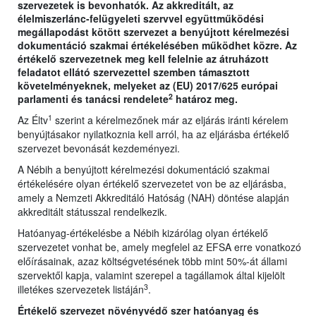
szervezetek is bevonhatók. Az akkreditált, az
élelmiszerlánc-felügyeleti szervvel együttműködési
megállapodást kötött szervezet a benyújtott kérelmezési
dokumentáció szakmai értékelésében működhet közre. Az
értékelő szervezetnek meg kell felelnie az átruházott
feladatot ellátó szervezettel szemben támasztott
követelményeknek, melyeket az (EU) 2017/625 európai
2
parlamenti és tanácsi rendelete
határoz meg.
1
Az Éltv
szerint a kérelmezőnek már az eljárás iránti kérelem
benyújtásakor nyilatkoznia kell arról, ha az eljárásba értékelő
szervezet bevonását kezdeményezi.
A Nébih a benyújtott kérelmezési dokumentáció szakmai
értékelésére olyan értékelő szervezetet von be az eljárásba,
amely a Nemzeti Akkreditáló Hatóság (NAH) döntése alapján
akkreditált státusszal rendelkezik.
Hatóanyag-értékelésbe a Nébih kizárólag olyan értékelő
szervezetet vonhat be, amely megfelel az EFSA erre vonatkozó
előírásainak, azaz költségvetésének több mint 50%-át állami
szervektől kapja, valamint szerepel a tagállamok által kijelölt
3
illetékes szervezetek listáján
.
Értékelő szervezet növényvédő szer hatóanyag és