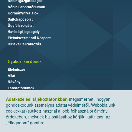
Nébih Igazgatóságok
Nébih Laboratóriumok
Kormányhivatalok
Sajtókapcsolat
Ügyfélszolgálat
Hatósági jogsegély
Élelmiszermentő Központ
Hírlevél feliratkozás
Gyakori kérdések
Élelmiszer
Állat
Növény
Laboratóriumok
Labor/Egyéb
Adatkezelési tájékoztatónkban
megismerheti, hogyan
gondoskodunk személyes adatai védelméről. Weboldalunk
cookie-kat (sütiket) használ a jobb felhasználói élmény
érdekében, melynek biztosításához kérjük, kattintson az
„Elfogadom” gombra.