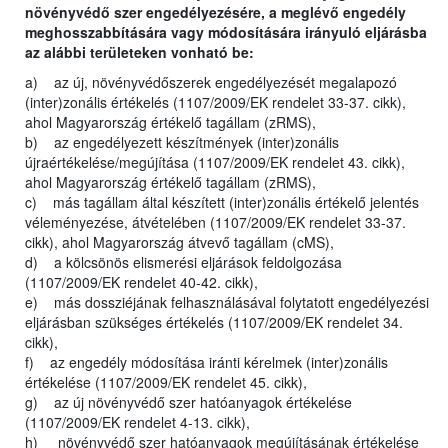
növényvédő szer engedélyezésére, a meglévő engedély
meghosszabbítására vagy módosítására irányuló eljárásba
az alábbi területeken vonható be:
a) az új, növényvédőszerek engedélyezését megalapozó
(inter)zonális értékelés (1107/2009/EK rendelet 33-37. cikk),
ahol Magyarország értékelő tagállam (zRMS),
b) az engedélyezett készítmények (inter)zonális
újraértékelése/megújítása (1107/2009/EK rendelet 43. cikk),
ahol Magyarország értékelő tagállam (zRMS),
c) más tagállam által készített (inter)zonális értékelő jelentés
véleményezése, átvételében (1107/2009/EK rendelet 33-37.
cikk), ahol Magyarország átvevő tagállam (cMS),
d) a kölcsönös elismerési eljárások feldolgozása
(1107/2009/EK rendelet 40-42. cikk),
e) más dossziéjának felhasználásával folytatott engedélyezési
eljárásban szükséges értékelés (1107/2009/EK rendelet 34.
cikk),
f) az engedély módosítása iránti kérelmek (inter)zonális
értékelése (1107/2009/EK rendelet 45. cikk),
g) az új növényvédő szer hatóanyagok értékelése
(1107/2009/EK rendelet 4-13. cikk),
h) növényvédő szer hatóanyagok megújításának értékelése