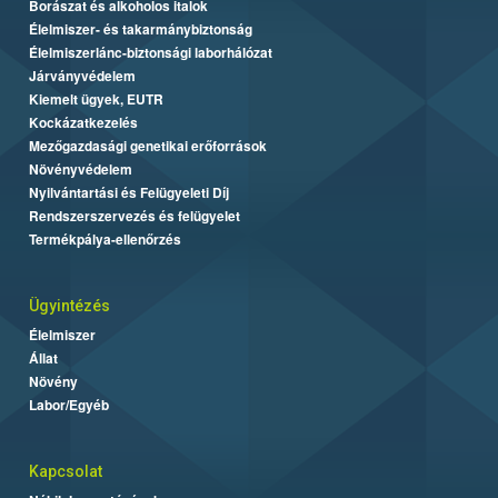
Borászat és alkoholos italok
Élelmiszer- és takarmánybiztonság
Élelmiszerlánc-biztonsági laborhálózat
Járványvédelem
Kiemelt ügyek, EUTR
Kockázatkezelés
Mezőgazdasági genetikai erőforrások
Növényvédelem
Nyilvántartási és Felügyeleti Díj
Rendszerszervezés és felügyelet
Termékpálya-ellenőrzés
Ügyintézés
Élelmiszer
Állat
Növény
Labor/Egyéb
Kapcsolat