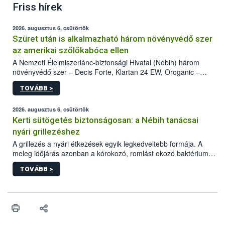
Friss hírek
2026. augusztus 6, csütörtök
Szüret után is alkalmazható három növényvédő szer
az amerikai szőlőkabóca ellen
A Nemzeti Élelmiszerlánc-biztonsági Hivatal (Nébih) három
növényvédő szer – Decis Forte, Klartan 24 EW, Oroganic –
engedélyokiratát módosította, így azok a szüretet követően,
TOVÁBB >
egészen a vesszőérettség (BBCH 91) stádiumáig
felhasználhatóak a szőlőben. A kiterjesztések célja, hogy a korai
érésű szőlőkben is legyen lehetőség a károsító elleni további
2026. augusztus 6, csütörtök
védekezésre. Az Oroganic készítmény kis kiszerelésben kiskerti
Kerti sütögetés biztonságosan: a Nébih tanácsai
felhasználók számára is elérhető és ökológiai termesztésben is
nyári grillezéshez
engedélyezett.
A grillezés a nyári étkezések egyik legkedveltebb formája. A
meleg időjárás azonban a kórokozó, romlást okozó baktériumok
gyorsabb szaporodásának is kedvez. A szabadtéri sütögetés
TOVÁBB >
ezért nem csupán a megfelelő sütési technikáról szól: legalább
ilyen fontos az alapanyagok biztonságos kezelése, az alapvető
higiéniai szabályok betartása, a megfelelő hőkezelés, valamint a
maradékok szakszerű tárolása. A Nemzeti Élelmiszerlánc-
biztonsági Hivatal (Nébih) Oktatási Programja összegyűjtötte a
biztonságos grillezés legfontosabb tudnivalóit.