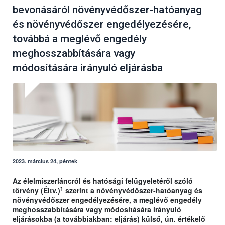
bevonásáról növényvédőszer-hatóanyag
és növényvédőszer engedélyezésére,
továbbá a meglévő engedély
meghosszabbítására vagy
módosítására irányuló eljárásba
2023. március 24, péntek
Az élelmiszerláncról és hatósági felügyeletéről szóló
1
törvény (Éltv.)
szerint a növényvédőszer-hatóanyag és
növényvédőszer engedélyezésére, a meglévő engedély
meghosszabbítására vagy módosítására irányuló
eljárásokba (a továbbiakban: eljárás) külső, ún. értékelő