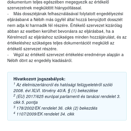
dokumentum teljes egészében megegyezik az értékelő
szervezetnek megküldött hiánypótlással.
- Más dossziéjának felhasználásával folytatott engedélyezési
eljárásban4 a Nébih más ügyfél által hozzá benyújtott dossziét
nem adja ki harmadik fél részére. Értékelő szervezet kizárólag
abban az esetben kerülhet bevonásra az eljárásba4, ha a
Kérelmező az eljáráshoz szükséges minden hozzájárulást, és az
értékeléshez szükséges teljes dokumentációt megküldi az
értékelő szervezet részére.
- Végül az értékelő szervezet értékelési eredménye alapján a
Nébih dönt az engedély kiadásáról.
Hivatkozott jogszabályok:
1
Az élelmiszerláncról és hatósági felügyeletéről szóló
2008. évi XLVI. törvény 40/A. § (1) bekezdése
2
(EU) 2017/625 európai parlamenti és tanácsi rendelet 3.
cikk 5. pontja
3
178/2002/EK rendelet 36. cikk (2) bekezdés
4
1107/2009/EK rendelet 34. cikk