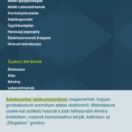
Nébih Igazgatóságok
Nébih Laboratóriumok
Kormányhivatalok
Sajtókapcsolat
Ügyfélszolgálat
Hatósági jogsegély
Élelmiszermentő Központ
Hírlevél feliratkozás
Gyakori kérdések
Élelmiszer
Állat
Növény
Laboratóriumok
Labor/Egyéb
Adatkezelési tájékoztatónkban
megismerheti, hogyan
gondoskodunk személyes adatai védelméről. Weboldalunk
cookie-kat (sütiket) használ a jobb felhasználói élmény
érdekében, melynek biztosításához kérjük, kattintson az
„Elfogadom” gombra.