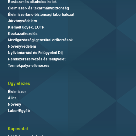
Borászat és alkoholos italok
Élelmiszer- és takarmánybiztonság
Élelmiszerlánc-biztonsági laborhálózat
Járványvédelem
Kiemelt ügyek, EUTR
Kockázatkezelés
Mezőgazdasági genetikai erőforrások
Növényvédelem
Nyilvántartási és Felügyeleti Díj
Rendszerszervezés és felügyelet
Termékpálya-ellenőrzés
Ügyintézés
Élelmiszer
Állat
Növény
Labor/Egyéb
Kapcsolat