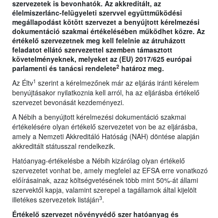
szervezetek is bevonhatók. Az akkreditált, az
élelmiszerlánc-felügyeleti szervvel együttműködési
megállapodást kötött szervezet a benyújtott kérelmezési
dokumentáció szakmai értékelésében működhet közre. Az
értékelő szervezetnek meg kell felelnie az átruházott
feladatot ellátó szervezettel szemben támasztott
követelményeknek, melyeket az (EU) 2017/625 európai
2
parlamenti és tanácsi rendelete
határoz meg.
1
Az Éltv
szerint a kérelmezőnek már az eljárás iránti kérelem
benyújtásakor nyilatkoznia kell arról, ha az eljárásba értékelő
szervezet bevonását kezdeményezi.
A Nébih a benyújtott kérelmezési dokumentáció szakmai
értékelésére olyan értékelő szervezetet von be az eljárásba,
amely a Nemzeti Akkreditáló Hatóság (NAH) döntése alapján
akkreditált státusszal rendelkezik.
Hatóanyag-értékelésbe a Nébih kizárólag olyan értékelő
szervezetet vonhat be, amely megfelel az EFSA erre vonatkozó
előírásainak, azaz költségvetésének több mint 50%-át állami
szervektől kapja, valamint szerepel a tagállamok által kijelölt
3
illetékes szervezetek listáján
.
Értékelő szervezet növényvédő szer hatóanyag és