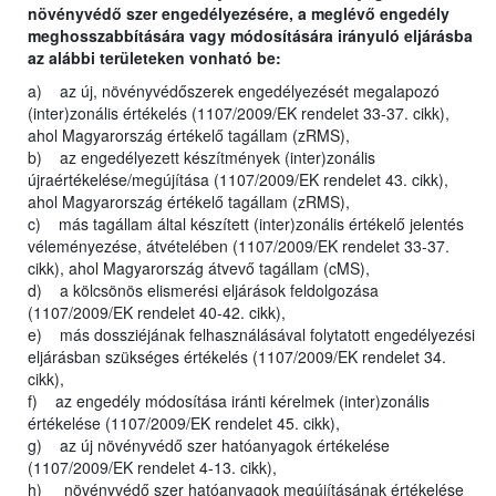
növényvédő szer engedélyezésére, a meglévő engedély
meghosszabbítására vagy módosítására irányuló eljárásba
az alábbi területeken vonható be:
a) az új, növényvédőszerek engedélyezését megalapozó
(inter)zonális értékelés (1107/2009/EK rendelet 33-37. cikk),
ahol Magyarország értékelő tagállam (zRMS),
b) az engedélyezett készítmények (inter)zonális
újraértékelése/megújítása (1107/2009/EK rendelet 43. cikk),
ahol Magyarország értékelő tagállam (zRMS),
c) más tagállam által készített (inter)zonális értékelő jelentés
véleményezése, átvételében (1107/2009/EK rendelet 33-37.
cikk), ahol Magyarország átvevő tagállam (cMS),
d) a kölcsönös elismerési eljárások feldolgozása
(1107/2009/EK rendelet 40-42. cikk),
e) más dossziéjának felhasználásával folytatott engedélyezési
eljárásban szükséges értékelés (1107/2009/EK rendelet 34.
cikk),
f) az engedély módosítása iránti kérelmek (inter)zonális
értékelése (1107/2009/EK rendelet 45. cikk),
g) az új növényvédő szer hatóanyagok értékelése
(1107/2009/EK rendelet 4-13. cikk),
h) növényvédő szer hatóanyagok megújításának értékelése