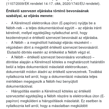
(1107/2009/EK rendelet 14-17. cikk, 2020/1740/EU rendelet).
Értékelő szervezet eljárásba történő bevonásának
szabályai, az eljárás menete:
- A Kérelmező elektronikus úton (E-papíron) nyújtja be a
Nébih-nek – a teljes dokumentációval együtt – az eljárás iránti
kérelmét, mellyel egyidejűleg nyilatkozhat arról, hogy
kezdeményezi-e értékelő szervezet bevonását az eljárásba.
- A Nébih – a megindított hatósági eljárás részeként –
végzésben dönt a megjelölt értékelő szervezet bevonásáról.
Elutasító döntés esetén az értékelést a Nébih végzi el.
- A Nébih – értékelő szervezet bevonására vonatkozó –
döntése alapján a Kérelmező köteles a meghatározott határidőn
belül a teljes dokumentáció másolatát elektronikusan,
dokumentált módon átadni az értékelő szervezetnek. Továbbá
nyilatkoznia kell arról, hogy a dokumentáció másolata teljes
mértékben megegyezik a Nébih-hez benyújtott
dokumentációval.
- Hiánypótlás esetén a Kérelmező köteles az értékelő
szervezettel egyidejűleg a Nébih részére is elektronikus úton (E-
papíron) megküldeni a hiánypótlások másolatát. Ez esetben is
nyilatkoznia kell arról, hogy a másolatban megküldött