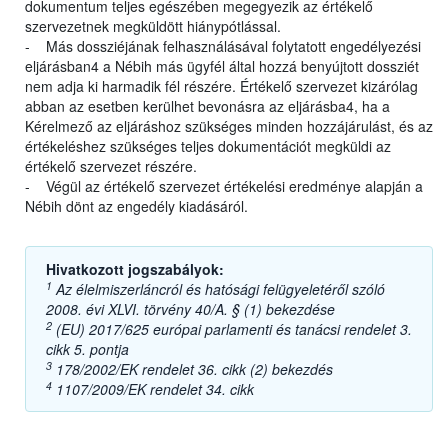
dokumentum teljes egészében megegyezik az értékelő
szervezetnek megküldött hiánypótlással.
- Más dossziéjának felhasználásával folytatott engedélyezési
eljárásban4 a Nébih más ügyfél által hozzá benyújtott dossziét
nem adja ki harmadik fél részére. Értékelő szervezet kizárólag
abban az esetben kerülhet bevonásra az eljárásba4, ha a
Kérelmező az eljáráshoz szükséges minden hozzájárulást, és az
értékeléshez szükséges teljes dokumentációt megküldi az
értékelő szervezet részére.
- Végül az értékelő szervezet értékelési eredménye alapján a
Nébih dönt az engedély kiadásáról.
Hivatkozott jogszabályok:
1
Az élelmiszerláncról és hatósági felügyeletéről szóló
2008. évi XLVI. törvény 40/A. § (1) bekezdése
2
(EU) 2017/625 európai parlamenti és tanácsi rendelet 3.
cikk 5. pontja
3
178/2002/EK rendelet 36. cikk (2) bekezdés
4
1107/2009/EK rendelet 34. cikk