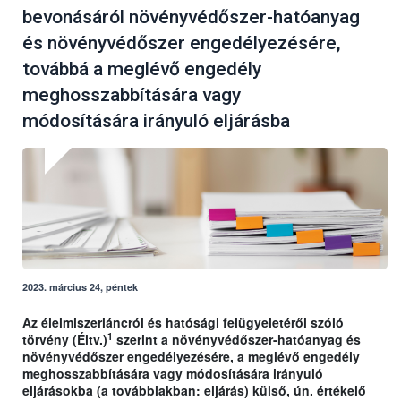
bevonásáról növényvédőszer-hatóanyag
és növényvédőszer engedélyezésére,
továbbá a meglévő engedély
meghosszabbítására vagy
módosítására irányuló eljárásba
2023. március 24, péntek
Az élelmiszerláncról és hatósági felügyeletéről szóló
1
törvény (Éltv.)
szerint a növényvédőszer-hatóanyag és
növényvédőszer engedélyezésére, a meglévő engedély
meghosszabbítására vagy módosítására irányuló
eljárásokba (a továbbiakban: eljárás) külső, ún. értékelő