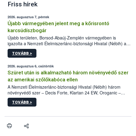
Friss hírek
2026. augusztus 7, péntek
Újabb vármegyében jelent meg a kőrisrontó
karcsúdíszbogár
Újabb területen, Borsod-Abaúj-Zemplén vármegyében is
igazolta a Nemzeti Élelmiszerlánc-biztonsági Hivatal (Nébih) a
kőrisrontó karcsúdíszbogár (Agrilus planipennis) jelenlétét. A
TOVÁBB >
kártevőt nem csak színcsapdában találták meg, de már fertőzött
fában is azonosították. A növényvédelmi szakemberek folytatják
az intenzív felderítést, emellett az intézkedéseket a szlovák
2026. augusztus 6, csütörtök
hatósággal is összehangolják a terjedés megállítása érdekében.
Szüret után is alkalmazható három növényvédő szer
az amerikai szőlőkabóca ellen
A Nemzeti Élelmiszerlánc-biztonsági Hivatal (Nébih) három
növényvédő szer – Decis Forte, Klartan 24 EW, Oroganic –
engedélyokiratát módosította, így azok a szüretet követően,
TOVÁBB >
egészen a vesszőérettség (BBCH 91) stádiumáig
felhasználhatóak a szőlőben. A kiterjesztések célja, hogy a korai
érésű szőlőkben is legyen lehetőség a károsító elleni további
védekezésre. Az Oroganic készítmény kis kiszerelésben kiskerti
felhasználók számára is elérhető és ökológiai termesztésben is
engedélyezett.