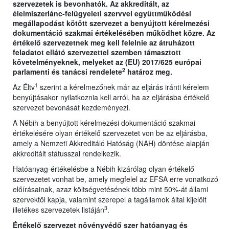
szervezetek is bevonhatók. Az akkreditált, az
élelmiszerlánc-felügyeleti szervvel együttműködési
megállapodást kötött szervezet a benyújtott kérelmezési
dokumentáció szakmai értékelésében működhet közre. Az
értékelő szervezetnek meg kell felelnie az átruházott
feladatot ellátó szervezettel szemben támasztott
követelményeknek, melyeket az (EU) 2017/625 európai
2
parlamenti és tanácsi rendelete
határoz meg.
1
Az Éltv
szerint a kérelmezőnek már az eljárás iránti kérelem
benyújtásakor nyilatkoznia kell arról, ha az eljárásba értékelő
szervezet bevonását kezdeményezi.
A Nébih a benyújtott kérelmezési dokumentáció szakmai
értékelésére olyan értékelő szervezetet von be az eljárásba,
amely a Nemzeti Akkreditáló Hatóság (NAH) döntése alapján
akkreditált státusszal rendelkezik.
Hatóanyag-értékelésbe a Nébih kizárólag olyan értékelő
szervezetet vonhat be, amely megfelel az EFSA erre vonatkozó
előírásainak, azaz költségvetésének több mint 50%-át állami
szervektől kapja, valamint szerepel a tagállamok által kijelölt
3
illetékes szervezetek listáján
.
Értékelő szervezet növényvédő szer hatóanyag és