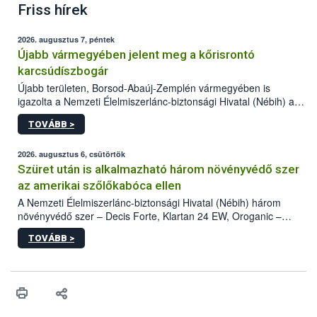
Friss hírek
2026. augusztus 7, péntek
Újabb vármegyében jelent meg a kőrisrontó
karcsúdíszbogár
Újabb területen, Borsod-Abaúj-Zemplén vármegyében is
igazolta a Nemzeti Élelmiszerlánc-biztonsági Hivatal (Nébih) a
kőrisrontó karcsúdíszbogár (Agrilus planipennis) jelenlétét. A
TOVÁBB >
kártevőt nem csak színcsapdában találták meg, de már fertőzött
fában is azonosították. A növényvédelmi szakemberek folytatják
az intenzív felderítést, emellett az intézkedéseket a szlovák
2026. augusztus 6, csütörtök
hatósággal is összehangolják a terjedés megállítása érdekében.
Szüret után is alkalmazható három növényvédő szer
az amerikai szőlőkabóca ellen
A Nemzeti Élelmiszerlánc-biztonsági Hivatal (Nébih) három
növényvédő szer – Decis Forte, Klartan 24 EW, Oroganic –
engedélyokiratát módosította, így azok a szüretet követően,
TOVÁBB >
egészen a vesszőérettség (BBCH 91) stádiumáig
felhasználhatóak a szőlőben. A kiterjesztések célja, hogy a korai
érésű szőlőkben is legyen lehetőség a károsító elleni további
védekezésre. Az Oroganic készítmény kis kiszerelésben kiskerti
felhasználók számára is elérhető és ökológiai termesztésben is
engedélyezett.