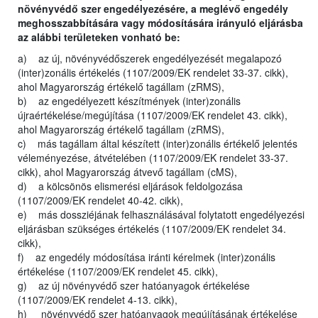
növényvédő szer engedélyezésére, a meglévő engedély
meghosszabbítására vagy módosítására irányuló eljárásba
az alábbi területeken vonható be:
a) az új, növényvédőszerek engedélyezését megalapozó
(inter)zonális értékelés (1107/2009/EK rendelet 33-37. cikk),
ahol Magyarország értékelő tagállam (zRMS),
b) az engedélyezett készítmények (inter)zonális
újraértékelése/megújítása (1107/2009/EK rendelet 43. cikk),
ahol Magyarország értékelő tagállam (zRMS),
c) más tagállam által készített (inter)zonális értékelő jelentés
véleményezése, átvételében (1107/2009/EK rendelet 33-37.
cikk), ahol Magyarország átvevő tagállam (cMS),
d) a kölcsönös elismerési eljárások feldolgozása
(1107/2009/EK rendelet 40-42. cikk),
e) más dossziéjának felhasználásával folytatott engedélyezési
eljárásban szükséges értékelés (1107/2009/EK rendelet 34.
cikk),
f) az engedély módosítása iránti kérelmek (inter)zonális
értékelése (1107/2009/EK rendelet 45. cikk),
g) az új növényvédő szer hatóanyagok értékelése
(1107/2009/EK rendelet 4-13. cikk),
h) növényvédő szer hatóanyagok megújításának értékelése