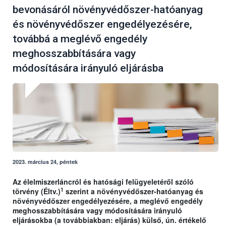
bevonásáról növényvédőszer-hatóanyag
és növényvédőszer engedélyezésére,
továbbá a meglévő engedély
meghosszabbítására vagy
módosítására irányuló eljárásba
2023. március 24, péntek
Az élelmiszerláncról és hatósági felügyeletéről szóló
1
törvény (Éltv.)
szerint a növényvédőszer-hatóanyag és
növényvédőszer engedélyezésére, a meglévő engedély
meghosszabbítására vagy módosítására irányuló
eljárásokba (a továbbiakban: eljárás) külső, ún. értékelő