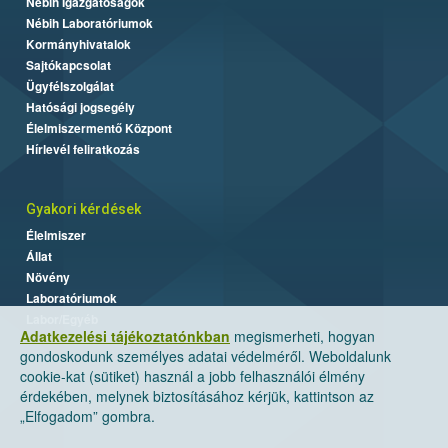
Nébih Igazgatóságok
Nébih Laboratóriumok
Kormányhivatalok
Sajtókapcsolat
Ügyfélszolgálat
Hatósági jogsegély
Élelmiszermentő Központ
Hírlevél feliratkozás
Gyakori kérdések
Élelmiszer
Állat
Növény
Laboratóriumok
Labor/Egyéb
Adatkezelési tájékoztatónkban
megismerheti, hogyan
gondoskodunk személyes adatai védelméről. Weboldalunk
cookie-kat (sütiket) használ a jobb felhasználói élmény
érdekében, melynek biztosításához kérjük, kattintson az
„Elfogadom” gombra.