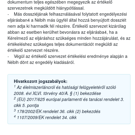
dokumentum teljes egészében megegyezik az értékelő
szervezetnek megküldött hiánypótlással.
- Más dossziéjának felhasználásával folytatott engedélyezési
eljárásban4 a Nébih más ügyfél által hozzá benyújtott dossziét
nem adja ki harmadik fél részére. Értékelő szervezet kizárólag
abban az esetben kerülhet bevonásra az eljárásba4, ha a
Kérelmező az eljáráshoz szükséges minden hozzájárulást, és az
értékeléshez szükséges teljes dokumentációt megküldi az
értékelő szervezet részére.
- Végül az értékelő szervezet értékelési eredménye alapján a
Nébih dönt az engedély kiadásáról.
Hivatkozott jogszabályok:
1
Az élelmiszerláncról és hatósági felügyeletéről szóló
2008. évi XLVI. törvény 40/A. § (1) bekezdése
2
(EU) 2017/625 európai parlamenti és tanácsi rendelet 3.
cikk 5. pontja
3
178/2002/EK rendelet 36. cikk (2) bekezdés
4
1107/2009/EK rendelet 34. cikk