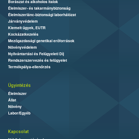
Borászat és alkoholos italok
Élelmiszer- és takarmánybiztonság
Élelmiszerlánc-biztonsági laborhálózat
Járványvédelem
Kiemelt ügyek, EUTR
Kockázatkezelés
Mezőgazdasági genetikai erőforrások
Növényvédelem
Nyilvántartási és Felügyeleti Díj
Rendszerszervezés és felügyelet
Termékpálya-ellenőrzés
Ügyintézés
Élelmiszer
Állat
Növény
Labor/Egyéb
Kapcsolat