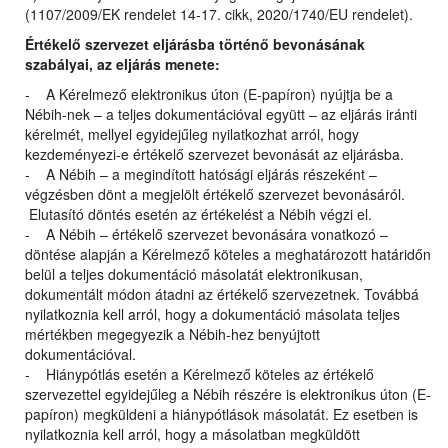
(1107/2009/EK rendelet 14-17. cikk, 2020/1740/EU rendelet).
Értékelő szervezet eljárásba történő bevonásának
szabályai, az eljárás menete:
- A Kérelmező elektronikus úton (E-papíron) nyújtja be a
Nébih-nek – a teljes dokumentációval együtt – az eljárás iránti
kérelmét, mellyel egyidejűleg nyilatkozhat arról, hogy
kezdeményezi-e értékelő szervezet bevonását az eljárásba.
- A Nébih – a megindított hatósági eljárás részeként –
végzésben dönt a megjelölt értékelő szervezet bevonásáról.
Elutasító döntés esetén az értékelést a Nébih végzi el.
- A Nébih – értékelő szervezet bevonására vonatkozó –
döntése alapján a Kérelmező köteles a meghatározott határidőn
belül a teljes dokumentáció másolatát elektronikusan,
dokumentált módon átadni az értékelő szervezetnek. Továbbá
nyilatkoznia kell arról, hogy a dokumentáció másolata teljes
mértékben megegyezik a Nébih-hez benyújtott
dokumentációval.
- Hiánypótlás esetén a Kérelmező köteles az értékelő
szervezettel egyidejűleg a Nébih részére is elektronikus úton (E-
papíron) megküldeni a hiánypótlások másolatát. Ez esetben is
nyilatkoznia kell arról, hogy a másolatban megküldött