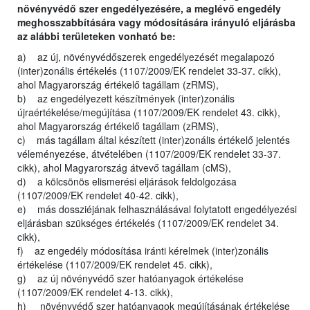
növényvédő szer engedélyezésére, a meglévő engedély
meghosszabbítására vagy módosítására irányuló eljárásba
az alábbi területeken vonható be:
a) az új, növényvédőszerek engedélyezését megalapozó
(inter)zonális értékelés (1107/2009/EK rendelet 33-37. cikk),
ahol Magyarország értékelő tagállam (zRMS),
b) az engedélyezett készítmények (inter)zonális
újraértékelése/megújítása (1107/2009/EK rendelet 43. cikk),
ahol Magyarország értékelő tagállam (zRMS),
c) más tagállam által készített (inter)zonális értékelő jelentés
véleményezése, átvételében (1107/2009/EK rendelet 33-37.
cikk), ahol Magyarország átvevő tagállam (cMS),
d) a kölcsönös elismerési eljárások feldolgozása
(1107/2009/EK rendelet 40-42. cikk),
e) más dossziéjának felhasználásával folytatott engedélyezési
eljárásban szükséges értékelés (1107/2009/EK rendelet 34.
cikk),
f) az engedély módosítása iránti kérelmek (inter)zonális
értékelése (1107/2009/EK rendelet 45. cikk),
g) az új növényvédő szer hatóanyagok értékelése
(1107/2009/EK rendelet 4-13. cikk),
h) növényvédő szer hatóanyagok megújításának értékelése