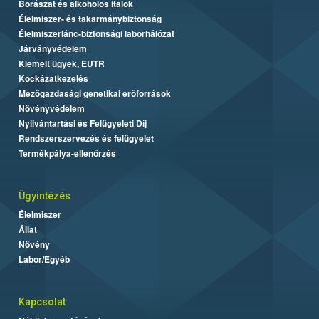
Borászat és alkoholos italok
Élelmiszer- és takarmánybiztonság
Élelmiszerlánc-biztonsági laborhálózat
Járványvédelem
Kiemelt ügyek, EUTR
Kockázatkezelés
Mezőgazdasági genetikai erőforrások
Növényvédelem
Nyilvántartási és Felügyeleti Díj
Rendszerszervezés és felügyelet
Termékpálya-ellenőrzés
Ügyintézés
Élelmiszer
Állat
Növény
Labor/Egyéb
Kapcsolat