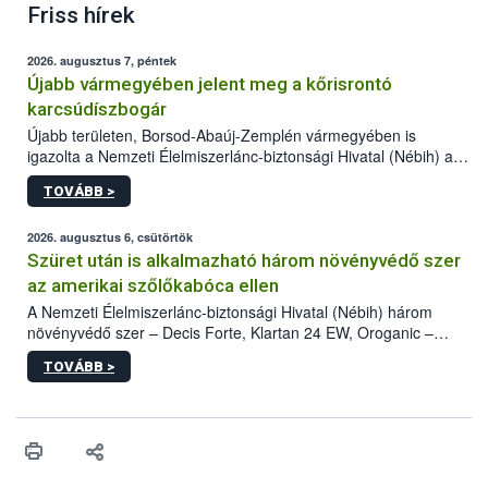
Friss hírek
2026. augusztus 7, péntek
Újabb vármegyében jelent meg a kőrisrontó
karcsúdíszbogár
Újabb területen, Borsod-Abaúj-Zemplén vármegyében is
igazolta a Nemzeti Élelmiszerlánc-biztonsági Hivatal (Nébih) a
kőrisrontó karcsúdíszbogár (Agrilus planipennis) jelenlétét. A
TOVÁBB >
kártevőt nem csak színcsapdában találták meg, de már fertőzött
fában is azonosították. A növényvédelmi szakemberek folytatják
az intenzív felderítést, emellett az intézkedéseket a szlovák
2026. augusztus 6, csütörtök
hatósággal is összehangolják a terjedés megállítása érdekében.
Szüret után is alkalmazható három növényvédő szer
az amerikai szőlőkabóca ellen
A Nemzeti Élelmiszerlánc-biztonsági Hivatal (Nébih) három
növényvédő szer – Decis Forte, Klartan 24 EW, Oroganic –
engedélyokiratát módosította, így azok a szüretet követően,
TOVÁBB >
egészen a vesszőérettség (BBCH 91) stádiumáig
felhasználhatóak a szőlőben. A kiterjesztések célja, hogy a korai
érésű szőlőkben is legyen lehetőség a károsító elleni további
védekezésre. Az Oroganic készítmény kis kiszerelésben kiskerti
felhasználók számára is elérhető és ökológiai termesztésben is
engedélyezett.