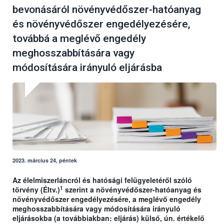
bevonásáról növényvédőszer-hatóanyag
és növényvédőszer engedélyezésére,
továbbá a meglévő engedély
meghosszabbítására vagy
módosítására irányuló eljárásba
2023. március 24, péntek
Az élelmiszerláncról és hatósági felügyeletéről szóló
1
törvény (Éltv.)
szerint a növényvédőszer-hatóanyag és
növényvédőszer engedélyezésére, a meglévő engedély
meghosszabbítására vagy módosítására irányuló
eljárásokba (a továbbiakban: eljárás) külső, ún. értékelő