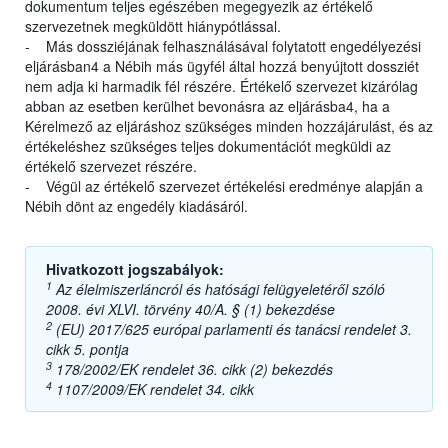
dokumentum teljes egészében megegyezik az értékelő
szervezetnek megküldött hiánypótlással.
- Más dossziéjának felhasználásával folytatott engedélyezési
eljárásban4 a Nébih más ügyfél által hozzá benyújtott dossziét
nem adja ki harmadik fél részére. Értékelő szervezet kizárólag
abban az esetben kerülhet bevonásra az eljárásba4, ha a
Kérelmező az eljáráshoz szükséges minden hozzájárulást, és az
értékeléshez szükséges teljes dokumentációt megküldi az
értékelő szervezet részére.
- Végül az értékelő szervezet értékelési eredménye alapján a
Nébih dönt az engedély kiadásáról.
Hivatkozott jogszabályok:
1
Az élelmiszerláncról és hatósági felügyeletéről szóló
2008. évi XLVI. törvény 40/A. § (1) bekezdése
2
(EU) 2017/625 európai parlamenti és tanácsi rendelet 3.
cikk 5. pontja
3
178/2002/EK rendelet 36. cikk (2) bekezdés
4
1107/2009/EK rendelet 34. cikk