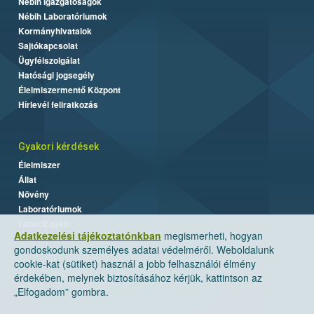
Nébih Igazgatóságok
Nébih Laboratóriumok
Kormányhivatalok
Sajtókapcsolat
Ügyfélszolgálat
Hatósági jogsegély
Élelmiszermentő Központ
Hírlevél feliratkozás
Gyakori kérdések
Élelmiszer
Állat
Növény
Laboratóriumok
Labor/Egyéb
Adatkezelési tájékoztatónkban
megismerheti, hogyan
gondoskodunk személyes adatai védelméről. Weboldalunk
cookie-kat (sütiket) használ a jobb felhasználói élmény
érdekében, melynek biztosításához kérjük, kattintson az
„Elfogadom” gombra.