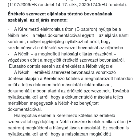
(1107/2009/EK rendelet 14-17. cikk, 2020/1740/EU rendelet).
Értékelő szervezet eljárásba történő bevonásának
szabályai, az eljárás menete:
- A Kérelmező elektronikus úton (E-papíron) nyújtja be a
Nébih-nek – a teljes dokumentációval együtt – az eljárás iránti
kérelmét, mellyel egyidejűleg nyilatkozhat arról, hogy
kezdeményezi-e értékelő szervezet bevonását az eljárásba.
- A Nébih – a megindított hatósági eljárás részeként –
végzésben dönt a megjelölt értékelő szervezet bevonásáról.
Elutasító döntés esetén az értékelést a Nébih végzi el.
- A Nébih – értékelő szervezet bevonására vonatkozó –
döntése alapján a Kérelmező köteles a meghatározott határidőn
belül a teljes dokumentáció másolatát elektronikusan,
dokumentált módon átadni az értékelő szervezetnek. Továbbá
nyilatkoznia kell arról, hogy a dokumentáció másolata teljes
mértékben megegyezik a Nébih-hez benyújtott
dokumentációval.
- Hiánypótlás esetén a Kérelmező köteles az értékelő
szervezettel egyidejűleg a Nébih részére is elektronikus úton (E-
papíron) megküldeni a hiánypótlások másolatát. Ez esetben is
nyilatkoznia kell arról, hogy a másolatban megküldött