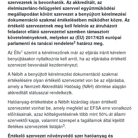
szervezetek is bevonhatók. Az akkreditált, az
élelmiszerlánc-felügyeleti szervvel együttműködési
megállapodást kötött szervezet a benyújtott kérelmezési
dokumentáció szakmai értékelésében működhet közre. Az
értékelő szervezetnek meg kell felelnie az átruházott
feladatot ellátó szervezettel szemben támasztott
követelményeknek, melyeket az (EU) 2017/625 európai
2
parlamenti és tanácsi rendelete
határoz meg.
1
Az Éltv
szerint a kérelmezőnek már az eljárás iránti kérelem
benyújtásakor nyilatkoznia kell arról, ha az eljárásba értékelő
szervezet bevonását kezdeményezi.
A Nébih a benyújtott kérelmezési dokumentáció szakmai
értékelésére olyan értékelő szervezetet von be az eljárásba,
amely a Nemzeti Akkreditáló Hatóság (NAH) döntése alapján
akkreditált státusszal rendelkezik.
Hatóanyag-értékelésbe a Nébih kizárólag olyan értékelő
szervezetet vonhat be, amely megfelel az EFSA erre vonatkozó
előírásainak, azaz költségvetésének több mint 50%-át állami
szervektől kapja, valamint szerepel a tagállamok által kijelölt
3
illetékes szervezetek listáján
.
Értékelő szervezet növényvédő szer hatóanyag és