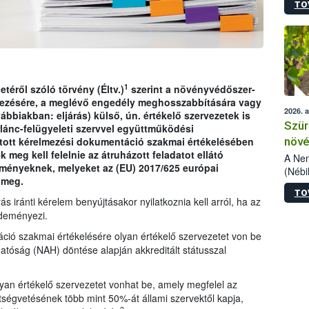
TO
kőris
jelen
talál
azono
folyta
intéz
össze
1
etéről szóló törvény (Éltv.)
szerint a növényvédőszer-
érdek
ezésére, a meglévő engedély meghosszabbítására vagy
2026. 
ábbiakban: eljárás) külső, ún. értékelő szervezetek is
Szür
rlánc-felügyeleti szervvel együttműködési
növé
jtott kérelmezési dokumentáció szakmai értékelésében
meg kell felelnie az átruházott feladatot ellátó
szől
A Nem
lményeknek, melyeket az (EU) 2017/625 európai
(Nébi
 meg.
Klart
TO
módos
s iránti kérelem benyújtásakor nyilatkoznia kell arról, ha az
egész
zdeményezi.
felha
ció szakmai értékelésére olyan értékelő szervezetet von be
célja
lehet
atóság (NAH) döntése alapján akkreditált státusszal
Az Or
felha
yan értékelő szervezetet vonhat be, amely megfelel az
terme
tségvetésének több mint 50%-át állami szervektől kapja,