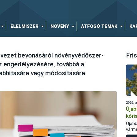
ÉLELMISZER
NÖVÉNY
ÁTFOGÓ TÉMÁK
KA
ezet bevonásáról növényvédőszer-
Fris
 engedélyezésére, továbbá a
bbítására vagy módosítására
2026. 
Újab
kőri
Újabb
várme
Élelm