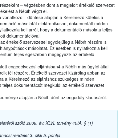
 részeként – végzésben dönt a megjelölt értékelő szervezet
ékelést a Nébih végzi el.
 vonatkozó – döntése alapján a Kérelmező köteles a
umentáció másolatát elektronikusan, dokumentált módon
ilatkoznia kell arról, hogy a dokumentáció másolata teljes
ott dokumentációval.
z értékelő szervezettel egyidejűleg a Nébih részére is
hiánypótlások másolatát. Ez esetben is nyilatkoznia kell
entum teljes egészében megegyezik az értékelő
tott engedélyezési eljárásban4 a Nébih más ügyfél által
dik fél részére. Értékelő szervezet kizárólag abban az
 ha a Kérelmező az eljáráshoz szükséges minden
s teljes dokumentációt megküldi az értékelő szervezet
redménye alapján a Nébih dönt az engedély kiadásáról.
letéről szóló 2008. évi XLVI. törvény 40/A. § (1)
ácsi rendelet 3. cikk 5. pontja