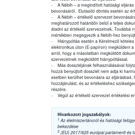
- A Nébih – a megindított hatósági eljárás
bevonásáról. Elutasító döntés esetén az ért
- A Nébih – értékelő szervezet bevonására
meghatározott határidőn belül a teljes dok
átadni az értékelő szervezetnek. Továbbá ny
mértékben megegyezik a Nébih-hez benyújt
- Hiánypótlás esetén a Kérelmező köteles a
elektronikus úton (E-papíron) megküldeni a 
arról, hogy a másolatban megküldött dokum
szervezetnek megküldött hiánypótlással.
- Más dossziéjának felhasználásával folyta
hozzá benyújtott dossziét nem adja ki harma
esetben kerülhet bevonásra az eljárásba4,
hozzájárulást, és az értékeléshez szüksége
részére.
- Végül az értékelő szervezet értékelési e
Hivatkozott jogszabályok:
1
Az élelmiszerláncról és hatósági felügye
bekezdése
2
(EU) 2017/625 európai parlamenti és tan