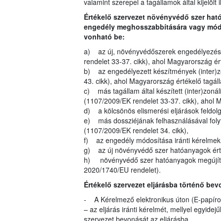
valamint szerepel a tagállamok által kijelölt 
Értékelő szervezet növényvédő szer ha
engedély meghosszabbítására vagy módos
vonható be:
a) az új, növényvédőszerek engedélyezésé
rendelet 33-37. cikk), ahol Magyarország é
b) az engedélyezett készítmények (inter)z
43. cikk), ahol Magyarország értékelő tagá
c) más tagállam által készített (inter)zoná
(1107/2009/EK rendelet 33-37. cikk), ahol 
d) a kölcsönös elismerési eljárások feldol
e) más dossziéjának felhasználásával folyt
(1107/2009/EK rendelet 34. cikk),
f) az engedély módosítása iránti kérelmek (
g) az új növényvédő szer hatóanyagok érté
h) növényvédő szer hatóanyagok megújítás
2020/1740/EU rendelet).
Értékelő szervezet eljárásba történő bev
- A Kérelmező elektronikus úton (E-papíron
– az eljárás iránti kérelmét, mellyel egyide
szervezet bevonását az eljárásba.