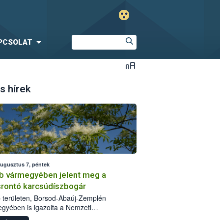
PCSOLAT
s hírek
augusztus 7, péntek
b vármegyében jelent meg a
srontó karcsúdíszbogár
 területen, Borsod-Abaúj-Zemplén
gyében is igazolta a Nemzeti
iszerlánc-biztonsági Hivatal (Nébih) a