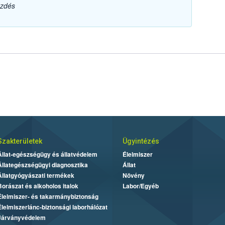
ezdés
Szakterületek
Ügyintézés
Állat-egészségügy és állatvédelem
Élelmiszer
Állategészségügyi diagnosztika
Állat
Állatgyógyászati termékek
Növény
Borászat és alkoholos italok
Labor/Egyéb
Élelmiszer- és takarmánybiztonság
Élelmiszerlánc-biztonsági laborhálózat
Járványvédelem