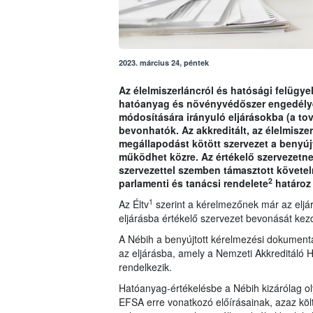
2023. március 24, péntek
Az élelmiszerláncról és hatósági felügyel
hatóanyag és növényvédőszer engedély
módosítására irányuló eljárásokba (a tov
bevonhatók. Az akkreditált, az élelmisze
megállapodást kötött szervezet a benyú
működhet közre. Az értékelő szervezetnek 
szervezettel szemben támasztott követe
2
parlamenti és tanácsi rendelete
határoz
1
Az Éltv
szerint a kérelmezőnek már az eljárá
eljárásba értékelő szervezet bevonását ke
A Nébih a benyújtott kérelmezési dokumentá
az eljárásba, amely a Nemzeti Akkreditáló H
rendelkezik.
Hatóanyag-értékelésbe a Nébih kizárólag ol
EFSA erre vonatkozó előírásainak, azaz köl