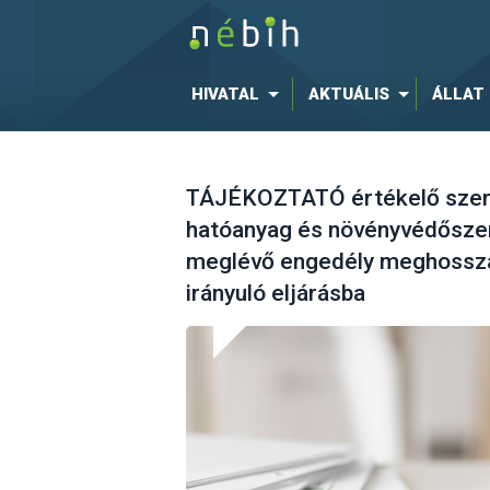
HIVATAL
AKTUÁLIS
ÁLLAT
TÁJÉKOZTATÓ értékelő szerv
hatóanyag és növényvédőszer
meglévő engedély meghossza
irányuló eljárásba