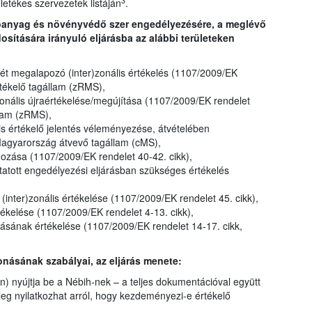
3
illetékes szervezetek listáján
.
tóanyag és növényvédő szer engedélyezésére, a meglévő
ítására irányuló eljárásba az alábbi területeken
t megalapozó (inter)zonális értékelés (1107/2009/EK
rtékelő tagállam (zRMS),
onális újraértékelése/megújítása (1107/2009/EK rendelet
llam (zRMS),
lis értékelő jelentés véleményezése, átvételében
Magyarország átvevő tagállam (cMS),
gozása (1107/2009/EK rendelet 40-42. cikk),
atott engedélyezési eljárásban szükséges értékelés
inter)zonális értékelése (1107/2009/EK rendelet 45. cikk),
kelése (1107/2009/EK rendelet 4-13. cikk),
ának értékelése (1107/2009/EK rendelet 14-17. cikk,
onásának szabályai, az eljárás menete:
) nyújtja be a Nébih-nek – a teljes dokumentációval együtt
jűleg nyilatkozhat arról, hogy kezdeményezi-e értékelő