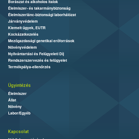
Borászat és alkoholos italok
Élelmiszer- és takarmánybiztonság
Élelmiszerlánc-biztonsági laborhálózat
Járványvédelem
Kiemelt ügyek, EUTR
Kockázatkezelés
Mezőgazdasági genetikai erőforrások
Növényvédelem
Nyilvántartási és Felügyeleti Díj
Rendszerszervezés és felügyelet
Termékpálya-ellenőrzés
Ügyintézés
Élelmiszer
Állat
Növény
Labor/Egyéb
Kapcsolat