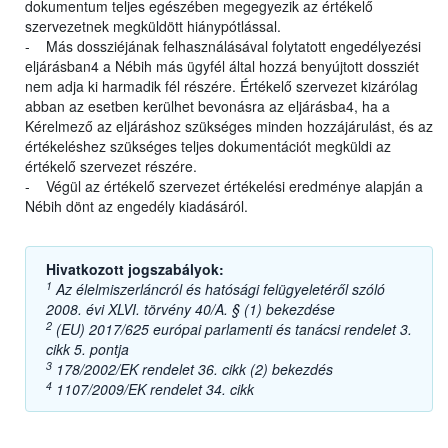
dokumentum teljes egészében megegyezik az értékelő
szervezetnek megküldött hiánypótlással.
- Más dossziéjának felhasználásával folytatott engedélyezési
eljárásban4 a Nébih más ügyfél által hozzá benyújtott dossziét
nem adja ki harmadik fél részére. Értékelő szervezet kizárólag
abban az esetben kerülhet bevonásra az eljárásba4, ha a
Kérelmező az eljáráshoz szükséges minden hozzájárulást, és az
értékeléshez szükséges teljes dokumentációt megküldi az
értékelő szervezet részére.
- Végül az értékelő szervezet értékelési eredménye alapján a
Nébih dönt az engedély kiadásáról.
Hivatkozott jogszabályok:
1
Az élelmiszerláncról és hatósági felügyeletéről szóló
2008. évi XLVI. törvény 40/A. § (1) bekezdése
2
(EU) 2017/625 európai parlamenti és tanácsi rendelet 3.
cikk 5. pontja
3
178/2002/EK rendelet 36. cikk (2) bekezdés
4
1107/2009/EK rendelet 34. cikk