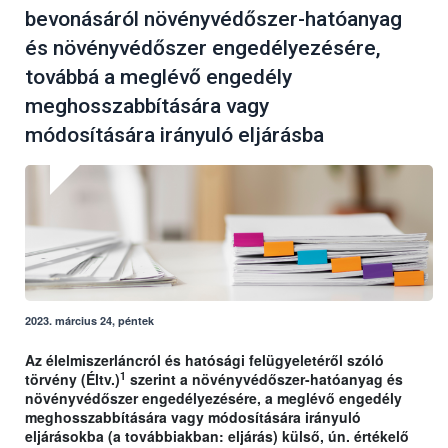
bevonásáról növényvédőszer-hatóanyag
és növényvédőszer engedélyezésére,
továbbá a meglévő engedély
meghosszabbítására vagy
módosítására irányuló eljárásba
2023. március 24, péntek
Az élelmiszerláncról és hatósági felügyeletéről szóló
1
törvény (Éltv.)
szerint a növényvédőszer-hatóanyag és
növényvédőszer engedélyezésére, a meglévő engedély
meghosszabbítására vagy módosítására irányuló
eljárásokba (a továbbiakban: eljárás) külső, ún. értékelő