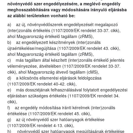
növényvédő szer engedélyezésére, a meglévő engedély
meghosszabbítására vagy módosítására irányuló eljárásba
az alábbi területeken vonható be:
a) az új, növényvédőszerek engedélyezését megalapozó
(inter)zonális értékelés (1107/2009/EK rendelet 33-37. cikk),
ahol Magyarország értékelő tagállam (zRMS),
b) az engedélyezett készítmények (inter)zonális
újraértékelése/megújítása (1107/2009/EK rendelet 43. cikk),
ahol Magyarország értékelő tagállam (zRMS),
c) más tagállam által készített (inter)zonális értékelő jelentés
véleményezése, átvételében (1107/2009/EK rendelet 33-37.
cikk), ahol Magyarország átvevő tagállam (cMS),
d) a kölcsönös elismerési eljárások feldolgozása
(1107/2009/EK rendelet 40-42. cikk),
e) más dossziéjának felhasználásával folytatott engedélyezési
eljárásban szükséges értékelés (1107/2009/EK rendelet 34.
cikk),
f) az engedély módosítása iránti kérelmek (inter)zonális
értékelése (1107/2009/EK rendelet 45. cikk),
g) az új növényvédő szer hatóanyagok értékelése
(1107/2009/EK rendelet 4-13. cikk),
h) növényvédő szer hatóanyagok megújításának értékelése