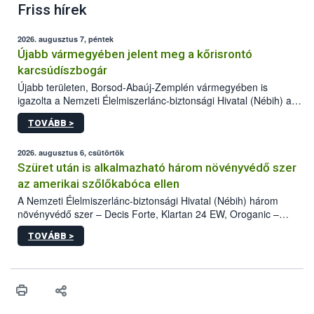
Friss hírek
2026. augusztus 7, péntek
Újabb vármegyében jelent meg a kőrisrontó
karcsúdíszbogár
Újabb területen, Borsod-Abaúj-Zemplén vármegyében is
igazolta a Nemzeti Élelmiszerlánc-biztonsági Hivatal (Nébih) a
kőrisrontó karcsúdíszbogár (Agrilus planipennis) jelenlétét. A
TOVÁBB >
kártevőt nem csak színcsapdában találták meg, de már fertőzött
fában is azonosították. A növényvédelmi szakemberek folytatják
az intenzív felderítést, emellett az intézkedéseket a szlovák
2026. augusztus 6, csütörtök
hatósággal is összehangolják a terjedés megállítása érdekében.
Szüret után is alkalmazható három növényvédő szer
az amerikai szőlőkabóca ellen
A Nemzeti Élelmiszerlánc-biztonsági Hivatal (Nébih) három
növényvédő szer – Decis Forte, Klartan 24 EW, Oroganic –
engedélyokiratát módosította, így azok a szüretet követően,
TOVÁBB >
egészen a vesszőérettség (BBCH 91) stádiumáig
felhasználhatóak a szőlőben. A kiterjesztések célja, hogy a korai
érésű szőlőkben is legyen lehetőség a károsító elleni további
védekezésre. Az Oroganic készítmény kis kiszerelésben kiskerti
felhasználók számára is elérhető és ökológiai termesztésben is
engedélyezett.