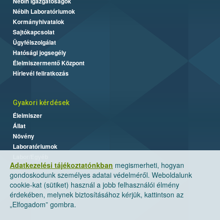
Nébih Igazgatóságok
Nébih Laboratóriumok
Kormányhivatalok
Sajtókapcsolat
Ügyfélszolgálat
Hatósági jogsegély
Élelmiszermentő Központ
Hírlevél feliratkozás
Gyakori kérdések
Élelmiszer
Állat
Növény
Laboratóriumok
Labor/Egyéb
Adatkezelési tájékoztatónkban
megismerheti, hogyan
gondoskodunk személyes adatai védelméről. Weboldalunk
cookie-kat (sütiket) használ a jobb felhasználói élmény
érdekében, melynek biztosításához kérjük, kattintson az
„Elfogadom” gombra.