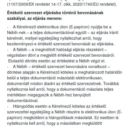
(1107/2009/EK rendelet 14-17. cikk, 2020/1740/EU rendelet).
Értékelő szervezet eljárásba történő bevonásának
szabályai, az eljárás menete:
- A Kérelmező elektronikus úton (E-papíron) nyújtja be a
Nébih-nek – a teljes dokumentációval együtt – az eljárás iránti
kérelmét, mellyel egyidejűleg nyilatkozhat arról, hogy
kezdeményezi-e értékelő szervezet bevonását az eljárásba.
- A Nébih – a megindított hatósági eljárás részeként –
végzésben dönt a megjelölt értékelő szervezet bevonásáról.
Elutasító döntés esetén az értékelést a Nébih végzi el.
- A Nébih – értékelő szervezet bevonására vonatkozó –
döntése alapján a Kérelmező köteles a meghatározott határidőn
belül a teljes dokumentáció másolatát elektronikusan,
dokumentált módon átadni az értékelő szervezetnek. Továbbá
nyilatkoznia kell arról, hogy a dokumentáció másolata teljes
mértékben megegyezik a Nébih-hez benyújtott
dokumentációval.
- Hiánypótlás esetén a Kérelmező köteles az értékelő
szervezettel egyidejűleg a Nébih részére is elektronikus úton (E-
papíron) megküldeni a hiánypótlások másolatát. Ez esetben is
nyilatkoznia kell arról, hogy a másolatban megküldött