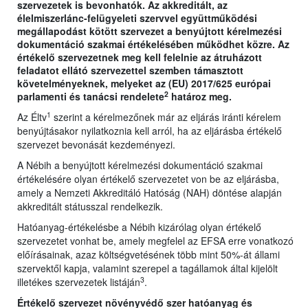
szervezetek is bevonhatók. Az akkreditált, az
élelmiszerlánc-felügyeleti szervvel együttműködési
megállapodást kötött szervezet a benyújtott kérelmezési
dokumentáció szakmai értékelésében működhet közre. Az
értékelő szervezetnek meg kell felelnie az átruházott
feladatot ellátó szervezettel szemben támasztott
követelményeknek, melyeket az (EU) 2017/625 európai
2
parlamenti és tanácsi rendelete
határoz meg.
1
Az Éltv
szerint a kérelmezőnek már az eljárás iránti kérelem
benyújtásakor nyilatkoznia kell arról, ha az eljárásba értékelő
szervezet bevonását kezdeményezi.
A Nébih a benyújtott kérelmezési dokumentáció szakmai
értékelésére olyan értékelő szervezetet von be az eljárásba,
amely a Nemzeti Akkreditáló Hatóság (NAH) döntése alapján
akkreditált státusszal rendelkezik.
Hatóanyag-értékelésbe a Nébih kizárólag olyan értékelő
szervezetet vonhat be, amely megfelel az EFSA erre vonatkozó
előírásainak, azaz költségvetésének több mint 50%-át állami
szervektől kapja, valamint szerepel a tagállamok által kijelölt
3
illetékes szervezetek listáján
.
Értékelő szervezet növényvédő szer hatóanyag és