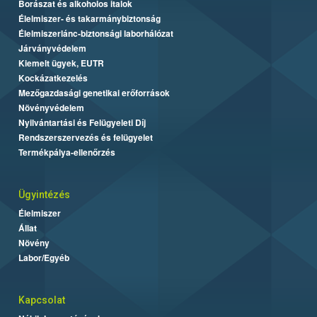
Borászat és alkoholos italok
Élelmiszer- és takarmánybiztonság
Élelmiszerlánc-biztonsági laborhálózat
Járványvédelem
Kiemelt ügyek, EUTR
Kockázatkezelés
Mezőgazdasági genetikai erőforrások
Növényvédelem
Nyilvántartási és Felügyeleti Díj
Rendszerszervezés és felügyelet
Termékpálya-ellenőrzés
Ügyintézés
Élelmiszer
Állat
Növény
Labor/Egyéb
Kapcsolat