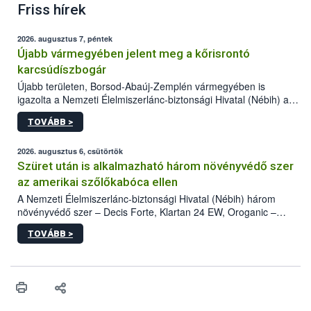
Friss hírek
2026. augusztus 7, péntek
Újabb vármegyében jelent meg a kőrisrontó
karcsúdíszbogár
Újabb területen, Borsod-Abaúj-Zemplén vármegyében is
igazolta a Nemzeti Élelmiszerlánc-biztonsági Hivatal (Nébih) a
kőrisrontó karcsúdíszbogár (Agrilus planipennis) jelenlétét. A
TOVÁBB >
kártevőt nem csak színcsapdában találták meg, de már fertőzött
fában is azonosították. A növényvédelmi szakemberek folytatják
az intenzív felderítést, emellett az intézkedéseket a szlovák
2026. augusztus 6, csütörtök
hatósággal is összehangolják a terjedés megállítása érdekében.
Szüret után is alkalmazható három növényvédő szer
az amerikai szőlőkabóca ellen
A Nemzeti Élelmiszerlánc-biztonsági Hivatal (Nébih) három
növényvédő szer – Decis Forte, Klartan 24 EW, Oroganic –
engedélyokiratát módosította, így azok a szüretet követően,
TOVÁBB >
egészen a vesszőérettség (BBCH 91) stádiumáig
felhasználhatóak a szőlőben. A kiterjesztések célja, hogy a korai
érésű szőlőkben is legyen lehetőség a károsító elleni további
védekezésre. Az Oroganic készítmény kis kiszerelésben kiskerti
felhasználók számára is elérhető és ökológiai termesztésben is
engedélyezett.