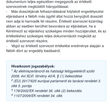
dokumentum teljes egészében megegyezik az értékelő
szervezetnek megküldött hiánypótlással.
- Más dossziéjának felhasználásával folytatott engedélyezési
eljárásban4 a Nébih más ügyfél által hozzá benyújtott dossziét
nem adja ki harmadik fél részére. Értékelő szervezet kizárólag
abban az esetben kerülhet bevonásra az eljárásba4, ha a
Kérelmező az eljáráshoz szükséges minden hozzájárulást, és az
értékeléshez szükséges teljes dokumentációt megküldi az
értékelő szervezet részére.
- Végül az értékelő szervezet értékelési eredménye alapján a
Nébih dönt az engedély kiadásáról.
Hivatkozott jogszabályok:
1
Az élelmiszerláncról és hatósági felügyeletéről szóló
2008. évi XLVI. törvény 40/A. § (1) bekezdése
2
(EU) 2017/625 európai parlamenti és tanácsi rendelet 3.
cikk 5. pontja
3
178/2002/EK rendelet 36. cikk (2) bekezdés
4
1107/2009/EK rendelet 34. cikk