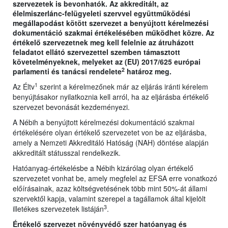
szervezetek is bevonhatók. Az akkreditált, az
élelmiszerlánc-felügyeleti szervvel együttműködési
megállapodást kötött szervezet a benyújtott kérelmezési
dokumentáció szakmai értékelésében működhet közre. Az
értékelő szervezetnek meg kell felelnie az átruházott
feladatot ellátó szervezettel szemben támasztott
követelményeknek, melyeket az (EU) 2017/625 európai
2
parlamenti és tanácsi rendelete
határoz meg.
1
Az Éltv
szerint a kérelmezőnek már az eljárás iránti kérelem
benyújtásakor nyilatkoznia kell arról, ha az eljárásba értékelő
szervezet bevonását kezdeményezi.
A Nébih a benyújtott kérelmezési dokumentáció szakmai
értékelésére olyan értékelő szervezetet von be az eljárásba,
amely a Nemzeti Akkreditáló Hatóság (NAH) döntése alapján
akkreditált státusszal rendelkezik.
Hatóanyag-értékelésbe a Nébih kizárólag olyan értékelő
szervezetet vonhat be, amely megfelel az EFSA erre vonatkozó
előírásainak, azaz költségvetésének több mint 50%-át állami
szervektől kapja, valamint szerepel a tagállamok által kijelölt
3
illetékes szervezetek listáján
.
Értékelő szervezet növényvédő szer hatóanyag és