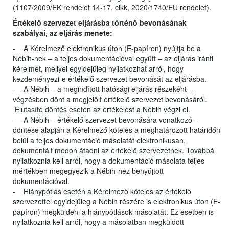
(1107/2009/EK rendelet 14-17. cikk, 2020/1740/EU rendelet).
Értékelő szervezet eljárásba történő bevonásának
szabályai, az eljárás menete:
- A Kérelmező elektronikus úton (E-papíron) nyújtja be a
Nébih-nek – a teljes dokumentációval együtt – az eljárás iránti
kérelmét, mellyel egyidejűleg nyilatkozhat arról, hogy
kezdeményezi-e értékelő szervezet bevonását az eljárásba.
- A Nébih – a megindított hatósági eljárás részeként –
végzésben dönt a megjelölt értékelő szervezet bevonásáról.
Elutasító döntés esetén az értékelést a Nébih végzi el.
- A Nébih – értékelő szervezet bevonására vonatkozó –
döntése alapján a Kérelmező köteles a meghatározott határidőn
belül a teljes dokumentáció másolatát elektronikusan,
dokumentált módon átadni az értékelő szervezetnek. Továbbá
nyilatkoznia kell arról, hogy a dokumentáció másolata teljes
mértékben megegyezik a Nébih-hez benyújtott
dokumentációval.
- Hiánypótlás esetén a Kérelmező köteles az értékelő
szervezettel egyidejűleg a Nébih részére is elektronikus úton (E-
papíron) megküldeni a hiánypótlások másolatát. Ez esetben is
nyilatkoznia kell arról, hogy a másolatban megküldött