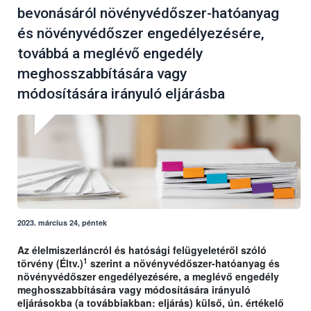
bevonásáról növényvédőszer-hatóanyag
és növényvédőszer engedélyezésére,
továbbá a meglévő engedély
meghosszabbítására vagy
módosítására irányuló eljárásba
2023. március 24, péntek
Az élelmiszerláncról és hatósági felügyeletéről szóló
1
törvény (Éltv.)
szerint a növényvédőszer-hatóanyag és
növényvédőszer engedélyezésére, a meglévő engedély
meghosszabbítására vagy módosítására irányuló
eljárásokba (a továbbiakban: eljárás) külső, ún. értékelő