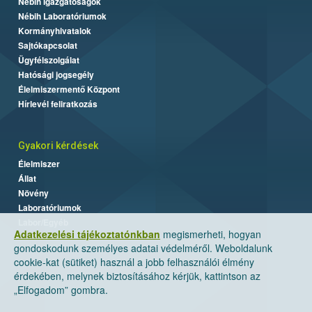
Nébih Igazgatóságok
Nébih Laboratóriumok
Kormányhivatalok
Sajtókapcsolat
Ügyfélszolgálat
Hatósági jogsegély
Élelmiszermentő Központ
Hírlevél feliratkozás
Gyakori kérdések
Élelmiszer
Állat
Növény
Laboratóriumok
Labor/Egyéb
Adatkezelési tájékoztatónkban
megismerheti, hogyan
gondoskodunk személyes adatai védelméről. Weboldalunk
cookie-kat (sütiket) használ a jobb felhasználói élmény
érdekében, melynek biztosításához kérjük, kattintson az
„Elfogadom” gombra.