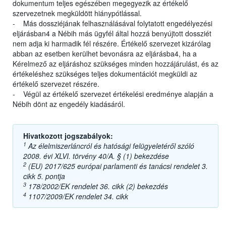
dokumentum teljes egészében megegyezik az értékelő
szervezetnek megküldött hiánypótlással.
- Más dossziéjának felhasználásával folytatott engedélyezési
eljárásban4 a Nébih más ügyfél által hozzá benyújtott dossziét
nem adja ki harmadik fél részére. Értékelő szervezet kizárólag
abban az esetben kerülhet bevonásra az eljárásba4, ha a
Kérelmező az eljáráshoz szükséges minden hozzájárulást, és az
értékeléshez szükséges teljes dokumentációt megküldi az
értékelő szervezet részére.
- Végül az értékelő szervezet értékelési eredménye alapján a
Nébih dönt az engedély kiadásáról.
Hivatkozott jogszabályok:
1
Az élelmiszerláncról és hatósági felügyeletéről szóló
2008. évi XLVI. törvény 40/A. § (1) bekezdése
2
(EU) 2017/625 európai parlamenti és tanácsi rendelet 3.
cikk 5. pontja
3
178/2002/EK rendelet 36. cikk (2) bekezdés
4
1107/2009/EK rendelet 34. cikk