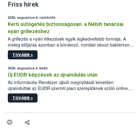
Friss hírek
2026. augusztus 6, csütörtök
Kerti sütögetés biztonságosan: a Nébih tanácsai
nyári grillezéshez
A grillezés a nyári étkezések egyik legkedveltebb formája. A
meleg időjárás azonban a kórokozó, romlást okozó baktériumok
gyorsabb szaporodásának is kedvez. A szabadtéri sütögetés
TOVÁBB >
ezért nem csupán a megfelelő sütési technikáról szól: legalább
ilyen fontos az alapanyagok biztonságos kezelése, az alapvető
higiéniai szabályok betartása, a megfelelő hőkezelés, valamint a
2026. augusztus 4, kedd
maradékok szakszerű tárolása. A Nemzeti Élelmiszerlánc-
Új EUDR képzések az újraindulás után
biztonsági Hivatal (Nébih) Oktatási Programja összegyűjtötte a
Az Információs Rendszer újbóli megnyitását követően
biztonságos grillezés legfontosabb tudnivalóit.
újraindultak az EUDR szerinti piaci szereplőknek szóló online
képzések.
TOVÁBB >