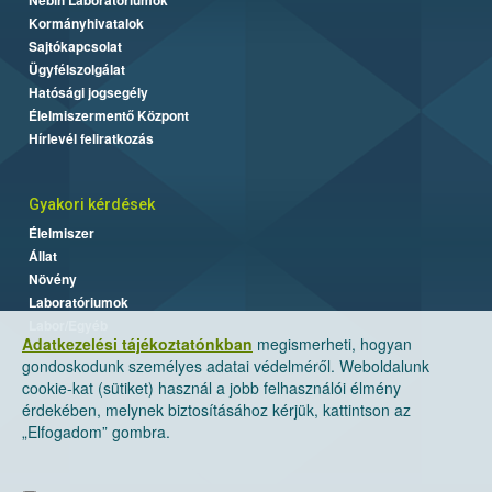
Kormányhivatalok
Sajtókapcsolat
Ügyfélszolgálat
Hatósági jogsegély
Élelmiszermentő Központ
Hírlevél feliratkozás
Gyakori kérdések
Élelmiszer
Állat
Növény
Laboratóriumok
Labor/Egyéb
Adatkezelési tájékoztatónkban
megismerheti, hogyan
gondoskodunk személyes adatai védelméről. Weboldalunk
cookie-kat (sütiket) használ a jobb felhasználói élmény
érdekében, melynek biztosításához kérjük, kattintson az
„Elfogadom” gombra.