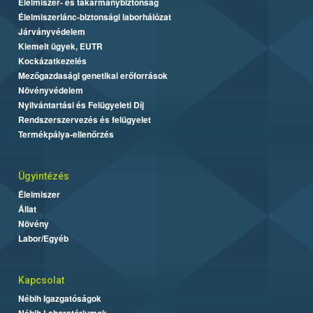
Élelmiszer- és takarmánybiztonság
Élelmiszerlánc-biztonsági laborhálózat
Járványvédelem
Kiemelt ügyek, EUTR
Kockázatkezelés
Mezőgazdasági genetikai erőforrások
Növényvédelem
Nyilvántartási és Felügyeleti Díj
Rendszerszervezés és felügyelet
Termékpálya-ellenőrzés
Ügyintézés
Élelmiszer
Állat
Növény
Labor/Egyéb
Kapcsolat
Nébih Igazgatóságok
Nébih Laboratóriumok