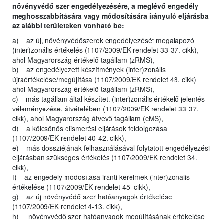
növényvédő szer engedélyezésére, a meglévő engedély
meghosszabbítására vagy módosítására irányuló eljárásba
az alábbi területeken vonható be:
a) az új, növényvédőszerek engedélyezését megalapozó
(inter)zonális értékelés (1107/2009/EK rendelet 33-37. cikk),
ahol Magyarország értékelő tagállam (zRMS),
b) az engedélyezett készítmények (inter)zonális
újraértékelése/megújítása (1107/2009/EK rendelet 43. cikk),
ahol Magyarország értékelő tagállam (zRMS),
c) más tagállam által készített (inter)zonális értékelő jelentés
véleményezése, átvételében (1107/2009/EK rendelet 33-37.
cikk), ahol Magyarország átvevő tagállam (cMS),
d) a kölcsönös elismerési eljárások feldolgozása
(1107/2009/EK rendelet 40-42. cikk),
e) más dossziéjának felhasználásával folytatott engedélyezési
eljárásban szükséges értékelés (1107/2009/EK rendelet 34.
cikk),
f) az engedély módosítása iránti kérelmek (inter)zonális
értékelése (1107/2009/EK rendelet 45. cikk),
g) az új növényvédő szer hatóanyagok értékelése
(1107/2009/EK rendelet 4-13. cikk),
h) növényvédő szer hatóanyagok megújításának értékelése