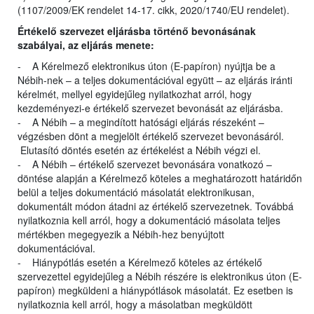
(1107/2009/EK rendelet 14-17. cikk, 2020/1740/EU rendelet).
Értékelő szervezet eljárásba történő bevonásának
szabályai, az eljárás menete:
- A Kérelmező elektronikus úton (E-papíron) nyújtja be a
Nébih-nek – a teljes dokumentációval együtt – az eljárás iránti
kérelmét, mellyel egyidejűleg nyilatkozhat arról, hogy
kezdeményezi-e értékelő szervezet bevonását az eljárásba.
- A Nébih – a megindított hatósági eljárás részeként –
végzésben dönt a megjelölt értékelő szervezet bevonásáról.
Elutasító döntés esetén az értékelést a Nébih végzi el.
- A Nébih – értékelő szervezet bevonására vonatkozó –
döntése alapján a Kérelmező köteles a meghatározott határidőn
belül a teljes dokumentáció másolatát elektronikusan,
dokumentált módon átadni az értékelő szervezetnek. Továbbá
nyilatkoznia kell arról, hogy a dokumentáció másolata teljes
mértékben megegyezik a Nébih-hez benyújtott
dokumentációval.
- Hiánypótlás esetén a Kérelmező köteles az értékelő
szervezettel egyidejűleg a Nébih részére is elektronikus úton (E-
papíron) megküldeni a hiánypótlások másolatát. Ez esetben is
nyilatkoznia kell arról, hogy a másolatban megküldött