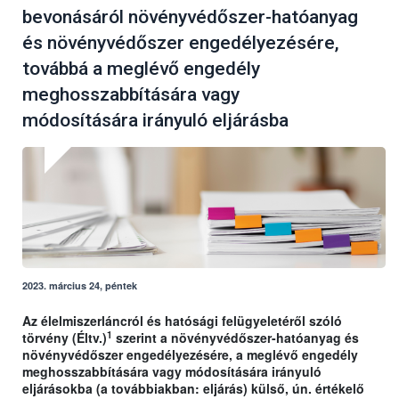
bevonásáról növényvédőszer-hatóanyag
és növényvédőszer engedélyezésére,
továbbá a meglévő engedély
meghosszabbítására vagy
módosítására irányuló eljárásba
2023. március 24, péntek
Az élelmiszerláncról és hatósági felügyeletéről szóló
1
törvény (Éltv.)
szerint a növényvédőszer-hatóanyag és
növényvédőszer engedélyezésére, a meglévő engedély
meghosszabbítására vagy módosítására irányuló
eljárásokba (a továbbiakban: eljárás) külső, ún. értékelő