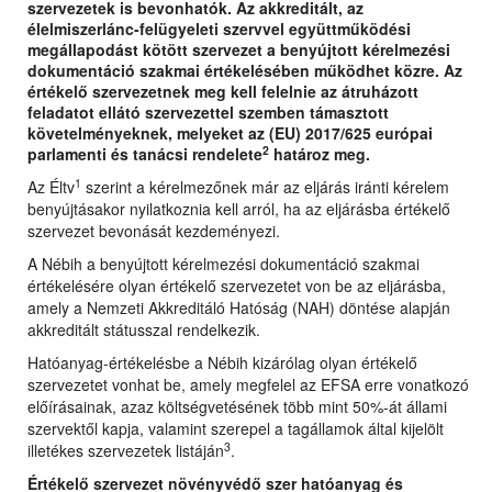
szervezetek is bevonhatók. Az akkreditált, az
élelmiszerlánc-felügyeleti szervvel együttműködési
megállapodást kötött szervezet a benyújtott kérelmezési
dokumentáció szakmai értékelésében működhet közre. Az
értékelő szervezetnek meg kell felelnie az átruházott
feladatot ellátó szervezettel szemben támasztott
követelményeknek, melyeket az (EU) 2017/625 európai
2
parlamenti és tanácsi rendelete
határoz meg.
1
Az Éltv
szerint a kérelmezőnek már az eljárás iránti kérelem
benyújtásakor nyilatkoznia kell arról, ha az eljárásba értékelő
szervezet bevonását kezdeményezi.
A Nébih a benyújtott kérelmezési dokumentáció szakmai
értékelésére olyan értékelő szervezetet von be az eljárásba,
amely a Nemzeti Akkreditáló Hatóság (NAH) döntése alapján
akkreditált státusszal rendelkezik.
Hatóanyag-értékelésbe a Nébih kizárólag olyan értékelő
szervezetet vonhat be, amely megfelel az EFSA erre vonatkozó
előírásainak, azaz költségvetésének több mint 50%-át állami
szervektől kapja, valamint szerepel a tagállamok által kijelölt
3
illetékes szervezetek listáján
.
Értékelő szervezet növényvédő szer hatóanyag és