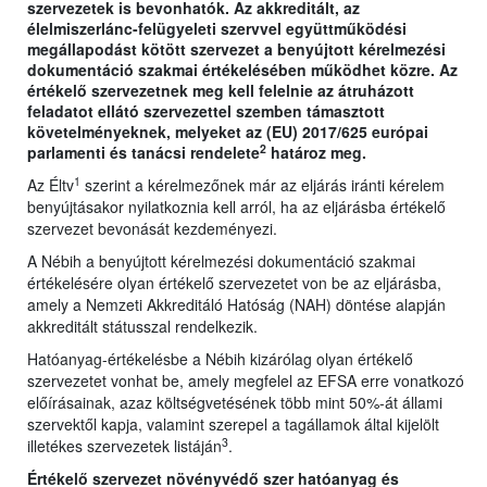
szervezetek is bevonhatók. Az akkreditált, az
élelmiszerlánc-felügyeleti szervvel együttműködési
megállapodást kötött szervezet a benyújtott kérelmezési
dokumentáció szakmai értékelésében működhet közre. Az
értékelő szervezetnek meg kell felelnie az átruházott
feladatot ellátó szervezettel szemben támasztott
követelményeknek, melyeket az (EU) 2017/625 európai
2
parlamenti és tanácsi rendelete
határoz meg.
1
Az Éltv
szerint a kérelmezőnek már az eljárás iránti kérelem
benyújtásakor nyilatkoznia kell arról, ha az eljárásba értékelő
szervezet bevonását kezdeményezi.
A Nébih a benyújtott kérelmezési dokumentáció szakmai
értékelésére olyan értékelő szervezetet von be az eljárásba,
amely a Nemzeti Akkreditáló Hatóság (NAH) döntése alapján
akkreditált státusszal rendelkezik.
Hatóanyag-értékelésbe a Nébih kizárólag olyan értékelő
szervezetet vonhat be, amely megfelel az EFSA erre vonatkozó
előírásainak, azaz költségvetésének több mint 50%-át állami
szervektől kapja, valamint szerepel a tagállamok által kijelölt
3
illetékes szervezetek listáján
.
Értékelő szervezet növényvédő szer hatóanyag és