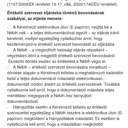
(1107/2009/EK rendelet 14-17. cikk, 2020/1740/EU rendelet).
Értékelő szervezet eljárásba történő bevonásának
szabályai, az eljárás menete:
- A Kérelmező elektronikus úton (E-papíron) nyújtja be a
Nébih-nek – a teljes dokumentációval együtt – az eljárás iránti
kérelmét, mellyel egyidejűleg nyilatkozhat arról, hogy
kezdeményezi-e értékelő szervezet bevonását az eljárásba.
- A Nébih – a megindított hatósági eljárás részeként –
végzésben dönt a megjelölt értékelő szervezet bevonásáról.
Elutasító döntés esetén az értékelést a Nébih végzi el.
- A Nébih – értékelő szervezet bevonására vonatkozó –
döntése alapján a Kérelmező köteles a meghatározott határidőn
belül a teljes dokumentáció másolatát elektronikusan,
dokumentált módon átadni az értékelő szervezetnek. Továbbá
nyilatkoznia kell arról, hogy a dokumentáció másolata teljes
mértékben megegyezik a Nébih-hez benyújtott
dokumentációval.
- Hiánypótlás esetén a Kérelmező köteles az értékelő
szervezettel egyidejűleg a Nébih részére is elektronikus úton (E-
papíron) megküldeni a hiánypótlások másolatát. Ez esetben is
nyilatkoznia kell arról, hogy a másolatban megküldött