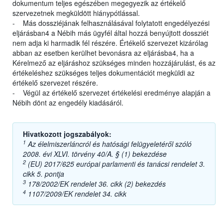
dokumentum teljes egészében megegyezik az értékelő
szervezetnek megküldött hiánypótlással.
- Más dossziéjának felhasználásával folytatott engedélyezési
eljárásban4 a Nébih más ügyfél által hozzá benyújtott dossziét
nem adja ki harmadik fél részére. Értékelő szervezet kizárólag
abban az esetben kerülhet bevonásra az eljárásba4, ha a
Kérelmező az eljáráshoz szükséges minden hozzájárulást, és az
értékeléshez szükséges teljes dokumentációt megküldi az
értékelő szervezet részére.
- Végül az értékelő szervezet értékelési eredménye alapján a
Nébih dönt az engedély kiadásáról.
Hivatkozott jogszabályok:
1
Az élelmiszerláncról és hatósági felügyeletéről szóló
2008. évi XLVI. törvény 40/A. § (1) bekezdése
2
(EU) 2017/625 európai parlamenti és tanácsi rendelet 3.
cikk 5. pontja
3
178/2002/EK rendelet 36. cikk (2) bekezdés
4
1107/2009/EK rendelet 34. cikk