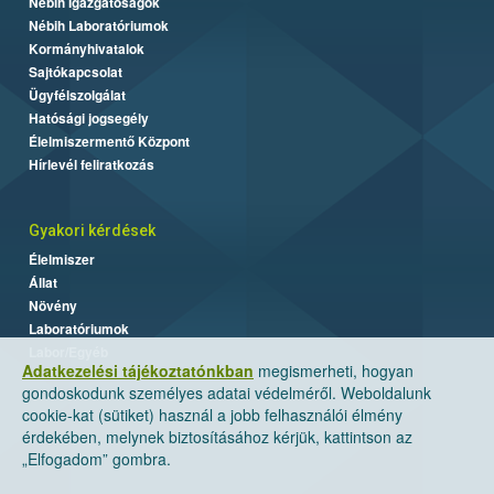
Nébih Igazgatóságok
Nébih Laboratóriumok
Kormányhivatalok
Sajtókapcsolat
Ügyfélszolgálat
Hatósági jogsegély
Élelmiszermentő Központ
Hírlevél feliratkozás
Gyakori kérdések
Élelmiszer
Állat
Növény
Laboratóriumok
Labor/Egyéb
Adatkezelési tájékoztatónkban
megismerheti, hogyan
gondoskodunk személyes adatai védelméről. Weboldalunk
cookie-kat (sütiket) használ a jobb felhasználói élmény
érdekében, melynek biztosításához kérjük, kattintson az
„Elfogadom” gombra.