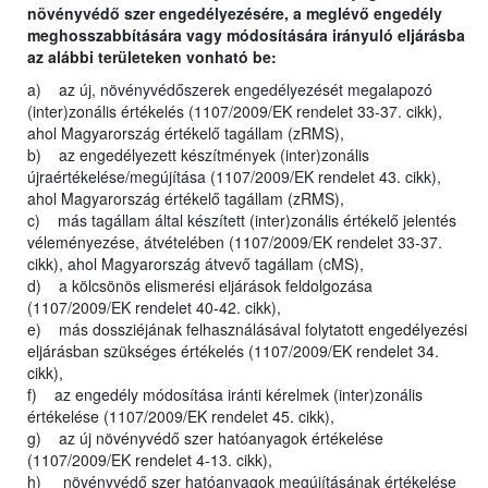
növényvédő szer engedélyezésére, a meglévő engedély
meghosszabbítására vagy módosítására irányuló eljárásba
az alábbi területeken vonható be:
a) az új, növényvédőszerek engedélyezését megalapozó
(inter)zonális értékelés (1107/2009/EK rendelet 33-37. cikk),
ahol Magyarország értékelő tagállam (zRMS),
b) az engedélyezett készítmények (inter)zonális
újraértékelése/megújítása (1107/2009/EK rendelet 43. cikk),
ahol Magyarország értékelő tagállam (zRMS),
c) más tagállam által készített (inter)zonális értékelő jelentés
véleményezése, átvételében (1107/2009/EK rendelet 33-37.
cikk), ahol Magyarország átvevő tagállam (cMS),
d) a kölcsönös elismerési eljárások feldolgozása
(1107/2009/EK rendelet 40-42. cikk),
e) más dossziéjának felhasználásával folytatott engedélyezési
eljárásban szükséges értékelés (1107/2009/EK rendelet 34.
cikk),
f) az engedély módosítása iránti kérelmek (inter)zonális
értékelése (1107/2009/EK rendelet 45. cikk),
g) az új növényvédő szer hatóanyagok értékelése
(1107/2009/EK rendelet 4-13. cikk),
h) növényvédő szer hatóanyagok megújításának értékelése