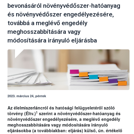
bevonásáról növényvédőszer-hatóanyag
és növényvédőszer engedélyezésére,
továbbá a meglévő engedély
meghosszabbítására vagy
módosítására irányuló eljárásba
2023. március 24, péntek
Az élelmiszerláncról és hatósági felügyeletéről szóló
1
törvény (Éltv.)
szerint a növényvédőszer-hatóanyag és
növényvédőszer engedélyezésére, a meglévő engedély
meghosszabbítására vagy módosítására irányuló
eljárásokba (a továbbiakban: eljárás) külső, ún. értékelő