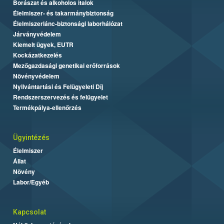
Borászat és alkoholos italok
Élelmiszer- és takarmánybiztonság
Élelmiszerlánc-biztonsági laborhálózat
Járványvédelem
Kiemelt ügyek, EUTR
Kockázatkezelés
Mezőgazdasági genetikai erőforrások
Növényvédelem
Nyilvántartási és Felügyeleti Díj
Rendszerszervezés és felügyelet
Termékpálya-ellenőrzés
Ügyintézés
Élelmiszer
Állat
Növény
Labor/Egyéb
Kapcsolat