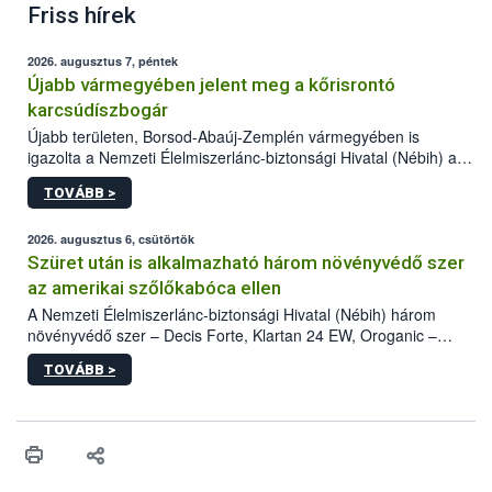
Friss hírek
2026. augusztus 7, péntek
Újabb vármegyében jelent meg a kőrisrontó
karcsúdíszbogár
Újabb területen, Borsod-Abaúj-Zemplén vármegyében is
igazolta a Nemzeti Élelmiszerlánc-biztonsági Hivatal (Nébih) a
kőrisrontó karcsúdíszbogár (Agrilus planipennis) jelenlétét. A
TOVÁBB >
kártevőt nem csak színcsapdában találták meg, de már fertőzött
fában is azonosították. A növényvédelmi szakemberek folytatják
az intenzív felderítést, emellett az intézkedéseket a szlovák
2026. augusztus 6, csütörtök
hatósággal is összehangolják a terjedés megállítása érdekében.
Szüret után is alkalmazható három növényvédő szer
az amerikai szőlőkabóca ellen
A Nemzeti Élelmiszerlánc-biztonsági Hivatal (Nébih) három
növényvédő szer – Decis Forte, Klartan 24 EW, Oroganic –
engedélyokiratát módosította, így azok a szüretet követően,
TOVÁBB >
egészen a vesszőérettség (BBCH 91) stádiumáig
felhasználhatóak a szőlőben. A kiterjesztések célja, hogy a korai
érésű szőlőkben is legyen lehetőség a károsító elleni további
védekezésre. Az Oroganic készítmény kis kiszerelésben kiskerti
felhasználók számára is elérhető és ökológiai termesztésben is
engedélyezett.