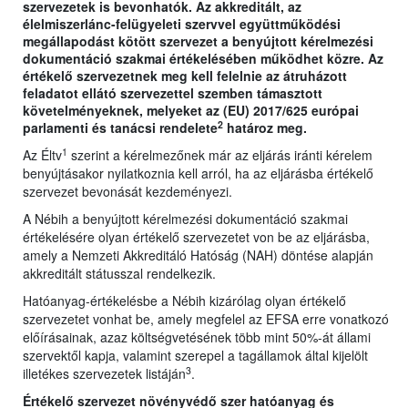
szervezetek is bevonhatók. Az akkreditált, az
élelmiszerlánc-felügyeleti szervvel együttműködési
megállapodást kötött szervezet a benyújtott kérelmezési
dokumentáció szakmai értékelésében működhet közre. Az
értékelő szervezetnek meg kell felelnie az átruházott
feladatot ellátó szervezettel szemben támasztott
követelményeknek, melyeket az (EU) 2017/625 európai
2
parlamenti és tanácsi rendelete
határoz meg.
1
Az Éltv
szerint a kérelmezőnek már az eljárás iránti kérelem
benyújtásakor nyilatkoznia kell arról, ha az eljárásba értékelő
szervezet bevonását kezdeményezi.
A Nébih a benyújtott kérelmezési dokumentáció szakmai
értékelésére olyan értékelő szervezetet von be az eljárásba,
amely a Nemzeti Akkreditáló Hatóság (NAH) döntése alapján
akkreditált státusszal rendelkezik.
Hatóanyag-értékelésbe a Nébih kizárólag olyan értékelő
szervezetet vonhat be, amely megfelel az EFSA erre vonatkozó
előírásainak, azaz költségvetésének több mint 50%-át állami
szervektől kapja, valamint szerepel a tagállamok által kijelölt
3
illetékes szervezetek listáján
.
Értékelő szervezet növényvédő szer hatóanyag és