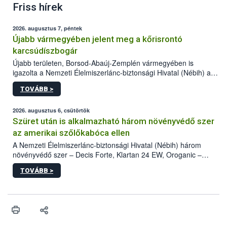
Friss hírek
2026. augusztus 7, péntek
Újabb vármegyében jelent meg a kőrisrontó
karcsúdíszbogár
Újabb területen, Borsod-Abaúj-Zemplén vármegyében is
igazolta a Nemzeti Élelmiszerlánc-biztonsági Hivatal (Nébih) a
kőrisrontó karcsúdíszbogár (Agrilus planipennis) jelenlétét. A
TOVÁBB >
kártevőt nem csak színcsapdában találták meg, de már fertőzött
fában is azonosították. A növényvédelmi szakemberek folytatják
az intenzív felderítést, emellett az intézkedéseket a szlovák
2026. augusztus 6, csütörtök
hatósággal is összehangolják a terjedés megállítása érdekében.
Szüret után is alkalmazható három növényvédő szer
az amerikai szőlőkabóca ellen
A Nemzeti Élelmiszerlánc-biztonsági Hivatal (Nébih) három
növényvédő szer – Decis Forte, Klartan 24 EW, Oroganic –
engedélyokiratát módosította, így azok a szüretet követően,
TOVÁBB >
egészen a vesszőérettség (BBCH 91) stádiumáig
felhasználhatóak a szőlőben. A kiterjesztések célja, hogy a korai
érésű szőlőkben is legyen lehetőség a károsító elleni további
védekezésre. Az Oroganic készítmény kis kiszerelésben kiskerti
felhasználók számára is elérhető és ökológiai termesztésben is
engedélyezett.