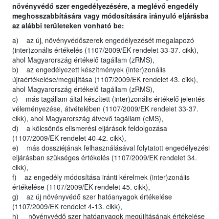
növényvédő szer engedélyezésére, a meglévő engedély
meghosszabbítására vagy módosítására irányuló eljárásba
az alábbi területeken vonható be:
a) az új, növényvédőszerek engedélyezését megalapozó
(inter)zonális értékelés (1107/2009/EK rendelet 33-37. cikk),
ahol Magyarország értékelő tagállam (zRMS),
b) az engedélyezett készítmények (inter)zonális
újraértékelése/megújítása (1107/2009/EK rendelet 43. cikk),
ahol Magyarország értékelő tagállam (zRMS),
c) más tagállam által készített (inter)zonális értékelő jelentés
véleményezése, átvételében (1107/2009/EK rendelet 33-37.
cikk), ahol Magyarország átvevő tagállam (cMS),
d) a kölcsönös elismerési eljárások feldolgozása
(1107/2009/EK rendelet 40-42. cikk),
e) más dossziéjának felhasználásával folytatott engedélyezési
eljárásban szükséges értékelés (1107/2009/EK rendelet 34.
cikk),
f) az engedély módosítása iránti kérelmek (inter)zonális
értékelése (1107/2009/EK rendelet 45. cikk),
g) az új növényvédő szer hatóanyagok értékelése
(1107/2009/EK rendelet 4-13. cikk),
h) növényvédő szer hatóanyagok megújításának értékelése