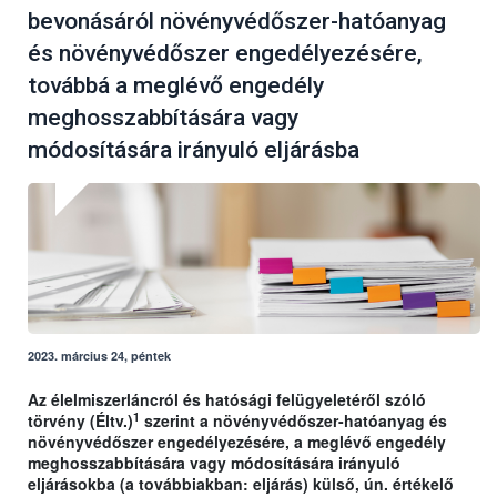
bevonásáról növényvédőszer-hatóanyag
és növényvédőszer engedélyezésére,
továbbá a meglévő engedély
meghosszabbítására vagy
módosítására irányuló eljárásba
2023. március 24, péntek
Az élelmiszerláncról és hatósági felügyeletéről szóló
1
törvény (Éltv.)
szerint a növényvédőszer-hatóanyag és
növényvédőszer engedélyezésére, a meglévő engedély
meghosszabbítására vagy módosítására irányuló
eljárásokba (a továbbiakban: eljárás) külső, ún. értékelő