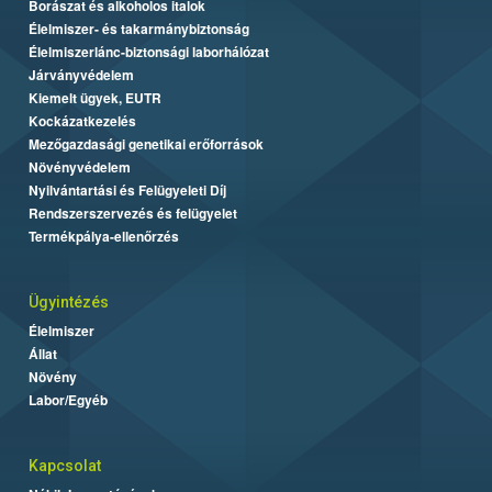
Borászat és alkoholos italok
Élelmiszer- és takarmánybiztonság
Élelmiszerlánc-biztonsági laborhálózat
Járványvédelem
Kiemelt ügyek, EUTR
Kockázatkezelés
Mezőgazdasági genetikai erőforrások
Növényvédelem
Nyilvántartási és Felügyeleti Díj
Rendszerszervezés és felügyelet
Termékpálya-ellenőrzés
Ügyintézés
Élelmiszer
Állat
Növény
Labor/Egyéb
Kapcsolat