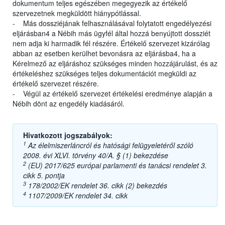
dokumentum teljes egészében megegyezik az értékelő
szervezetnek megküldött hiánypótlással.
- Más dossziéjának felhasználásával folytatott engedélyezési
eljárásban4 a Nébih más ügyfél által hozzá benyújtott dossziét
nem adja ki harmadik fél részére. Értékelő szervezet kizárólag
abban az esetben kerülhet bevonásra az eljárásba4, ha a
Kérelmező az eljáráshoz szükséges minden hozzájárulást, és az
értékeléshez szükséges teljes dokumentációt megküldi az
értékelő szervezet részére.
- Végül az értékelő szervezet értékelési eredménye alapján a
Nébih dönt az engedély kiadásáról.
Hivatkozott jogszabályok:
1
Az élelmiszerláncról és hatósági felügyeletéről szóló
2008. évi XLVI. törvény 40/A. § (1) bekezdése
2
(EU) 2017/625 európai parlamenti és tanácsi rendelet 3.
cikk 5. pontja
3
178/2002/EK rendelet 36. cikk (2) bekezdés
4
1107/2009/EK rendelet 34. cikk