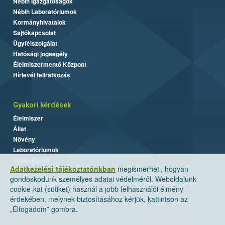
Nébih Igazgatóságok
Nébih Laboratóriumok
Kormányhivatalok
Sajtókapcsolat
Ügyfélszolgálat
Hatósági jogsegély
Élelmiszermentő Központ
Hírlevél feliratkozás
Gyakori kérdések
Élelmiszer
Állat
Növény
Laboratóriumok
Labor/Egyéb
Adatkezelési tájékoztatónkban
megismerheti, hogyan
gondoskodunk személyes adatai védelméről. Weboldalunk
cookie-kat (sütiket) használ a jobb felhasználói élmény
érdekében, melynek biztosításához kérjük, kattintson az
„Elfogadom” gombra.