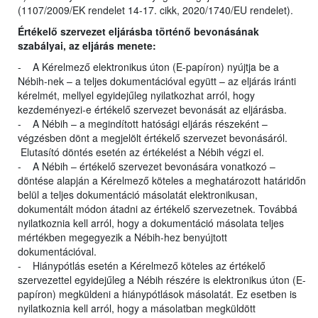
(1107/2009/EK rendelet 14-17. cikk, 2020/1740/EU rendelet).
Értékelő szervezet eljárásba történő bevonásának
szabályai, az eljárás menete:
- A Kérelmező elektronikus úton (E-papíron) nyújtja be a
Nébih-nek – a teljes dokumentációval együtt – az eljárás iránti
kérelmét, mellyel egyidejűleg nyilatkozhat arról, hogy
kezdeményezi-e értékelő szervezet bevonását az eljárásba.
- A Nébih – a megindított hatósági eljárás részeként –
végzésben dönt a megjelölt értékelő szervezet bevonásáról.
Elutasító döntés esetén az értékelést a Nébih végzi el.
- A Nébih – értékelő szervezet bevonására vonatkozó –
döntése alapján a Kérelmező köteles a meghatározott határidőn
belül a teljes dokumentáció másolatát elektronikusan,
dokumentált módon átadni az értékelő szervezetnek. Továbbá
nyilatkoznia kell arról, hogy a dokumentáció másolata teljes
mértékben megegyezik a Nébih-hez benyújtott
dokumentációval.
- Hiánypótlás esetén a Kérelmező köteles az értékelő
szervezettel egyidejűleg a Nébih részére is elektronikus úton (E-
papíron) megküldeni a hiánypótlások másolatát. Ez esetben is
nyilatkoznia kell arról, hogy a másolatban megküldött