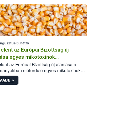
augusztus 3, hétfő
elent az Európai Bizottság új
lása egyes mikotoxinok
rmányokban való jelenlétéről
lent az Európai Bizottság új ajánlása a
mányokban előforduló egyes mikotoxinokkal
olatban. A dokumentum 2027-től új
VÁBB >
értékek alkalmazását írja elő, és a jelenleg
yos uniós ajánlások helyébe lép.