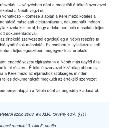
 részeként – végzésben dönt a megjelölt értékelő szervezet
ékelést a Nébih végzi el.
 vonatkozó – döntése alapján a Kérelmező köteles a
umentáció másolatát elektronikusan, dokumentált módon
ilatkoznia kell arról, hogy a dokumentáció másolata teljes
ott dokumentációval.
z értékelő szervezettel egyidejűleg a Nébih részére is
hiánypótlások másolatát. Ez esetben is nyilatkoznia kell
entum teljes egészében megegyezik az értékelő
tott engedélyezési eljárásban4 a Nébih más ügyfél által
dik fél részére. Értékelő szervezet kizárólag abban az
 ha a Kérelmező az eljáráshoz szükséges minden
s teljes dokumentációt megküldi az értékelő szervezet
redménye alapján a Nébih dönt az engedély kiadásáról.
letéről szóló 2008. évi XLVI. törvény 40/A. § (1)
ácsi rendelet 3. cikk 5. pontja