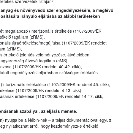
3
illetékes szervezetek listáján
.
tóanyag és növényvédő szer engedélyezésére, a meglévő
ítására irányuló eljárásba az alábbi területeken
t megalapozó (inter)zonális értékelés (1107/2009/EK
rtékelő tagállam (zRMS),
onális újraértékelése/megújítása (1107/2009/EK rendelet
llam (zRMS),
lis értékelő jelentés véleményezése, átvételében
Magyarország átvevő tagállam (cMS),
gozása (1107/2009/EK rendelet 40-42. cikk),
atott engedélyezési eljárásban szükséges értékelés
inter)zonális értékelése (1107/2009/EK rendelet 45. cikk),
kelése (1107/2009/EK rendelet 4-13. cikk),
ának értékelése (1107/2009/EK rendelet 14-17. cikk,
onásának szabályai, az eljárás menete:
) nyújtja be a Nébih-nek – a teljes dokumentációval együtt
jűleg nyilatkozhat arról, hogy kezdeményezi-e értékelő