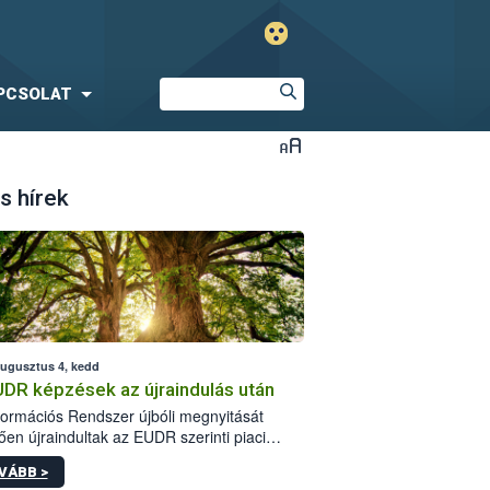
PCSOLAT
s hírek
augusztus 4, kedd
UDR képzések az újraindulás után
formációs Rendszer újbóli megnyitását
ően újraindultak az EUDR szerinti piaci
plőknek szóló online képzések.
VÁBB >