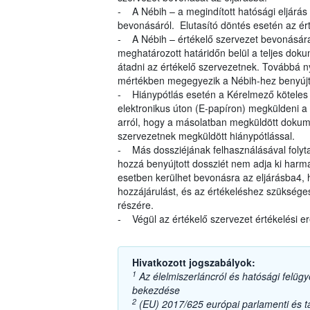
- A Nébih – a megindított hatósági eljárás
bevonásáról. Elutasító döntés esetén az ért
- A Nébih – értékelő szervezet bevonására
meghatározott határidőn belül a teljes dok
átadni az értékelő szervezetnek. Továbbá ny
mértékben megegyezik a Nébih-hez benyújt
- Hiánypótlás esetén a Kérelmező köteles a
elektronikus úton (E-papíron) megküldeni a 
arról, hogy a másolatban megküldött dokum
szervezetnek megküldött hiánypótlással.
- Más dossziéjának felhasználásával folyta
hozzá benyújtott dossziét nem adja ki harma
esetben kerülhet bevonásra az eljárásba4,
hozzájárulást, és az értékeléshez szüksége
részére.
- Végül az értékelő szervezet értékelési e
Hivatkozott jogszabályok:
1
Az élelmiszerláncról és hatósági felügye
bekezdése
2
(EU) 2017/625 európai parlamenti és tan