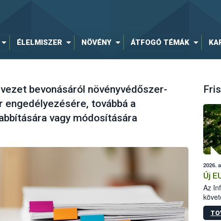
ÉLELMISZER
NÖVÉNY
ÁTFOGÓ TÉMÁK
KA
ezet bevonásáról növényvédőszer-
Fris
 engedélyezésére, továbbá a
bbítására vagy módosítására
2026. 
Új E
Az In
követ
szere
TO