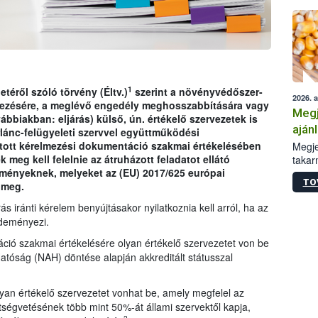
1
etéről szóló törvény (Éltv.)
szerint a növényvédőszer-
2026. 
ezésére, a meglévő engedély meghosszabbítására vagy
Megj
ábbiakban: eljárás) külső, ún. értékelő szervezetek is
aján
rlánc-felügyeleti szervvel együttműködési
taka
jtott kérelmezési dokumentáció szakmai értékelésében
Megje
meg kell felelnie az átruházott feladatot ellátó
takar
lményeknek, melyeket az (EU) 2017/625 európai
kapcs
TO
 meg.
irány
hatál
s iránti kérelem benyújtásakor nyilatkoznia kell arról, ha az
zdeményezi.
ció szakmai értékelésére olyan értékelő szervezetet von be
atóság (NAH) döntése alapján akkreditált státusszal
yan értékelő szervezetet vonhat be, amely megfelel az
tségvetésének több mint 50%-át állami szervektől kapja,