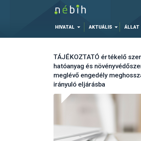
HIVATAL
AKTUÁLIS
ÁLLAT
TÁJÉKOZTATÓ értékelő szerv
hatóanyag és növényvédőszer
meglévő engedély meghossza
irányuló eljárásba