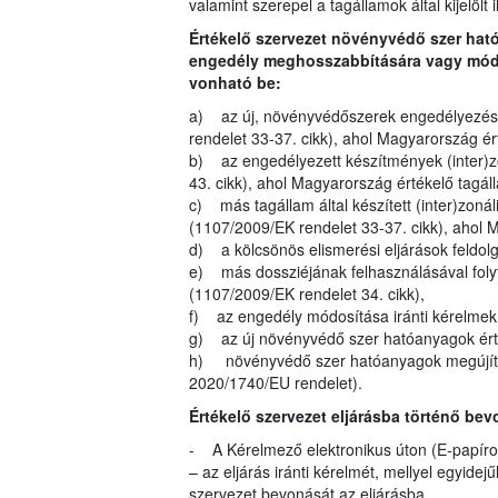
valamint szerepel a tagállamok által kijelölt 
Értékelő szervezet növényvédő szer ha
engedély meghosszabbítására vagy módos
vonható be:
a) az új, növényvédőszerek engedélyezésé
rendelet 33-37. cikk), ahol Magyarország é
b) az engedélyezett készítmények (inter)z
43. cikk), ahol Magyarország értékelő tagá
c) más tagállam által készített (inter)zoná
(1107/2009/EK rendelet 33-37. cikk), ahol 
d) a kölcsönös elismerési eljárások feldol
e) más dossziéjának felhasználásával folyt
(1107/2009/EK rendelet 34. cikk),
f) az engedély módosítása iránti kérelmek (
g) az új növényvédő szer hatóanyagok érté
h) növényvédő szer hatóanyagok megújítás
2020/1740/EU rendelet).
Értékelő szervezet eljárásba történő bev
- A Kérelmező elektronikus úton (E-papíron
– az eljárás iránti kérelmét, mellyel egyide
szervezet bevonását az eljárásba.