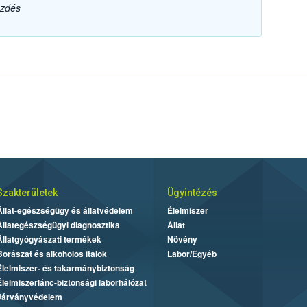
ezdés
Szakterületek
Ügyintézés
Állat-egészségügy és állatvédelem
Élelmiszer
Állategészségügyi diagnosztika
Állat
Állatgyógyászati termékek
Növény
Borászat és alkoholos italok
Labor/Egyéb
Élelmiszer- és takarmánybiztonság
Élelmiszerlánc-biztonsági laborhálózat
Járványvédelem