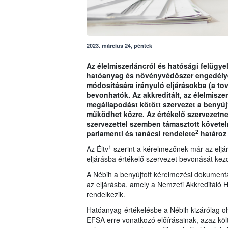
2023. március 24, péntek
Az élelmiszerláncról és hatósági felügyel
hatóanyag és növényvédőszer engedély
módosítására irányuló eljárásokba (a tov
bevonhatók. Az akkreditált, az élelmisze
megállapodást kötött szervezet a benyú
működhet közre. Az értékelő szervezetnek 
szervezettel szemben támasztott követe
2
parlamenti és tanácsi rendelete
határoz
1
Az Éltv
szerint a kérelmezőnek már az eljárá
eljárásba értékelő szervezet bevonását ke
A Nébih a benyújtott kérelmezési dokumentá
az eljárásba, amely a Nemzeti Akkreditáló H
rendelkezik.
Hatóanyag-értékelésbe a Nébih kizárólag ol
EFSA erre vonatkozó előírásainak, azaz köl