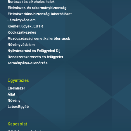
Borászat és alkoholos italok
Élelmiszer- és takarmánybiztonság
Élelmiszerlánc-biztonsági laborhálózat
Járványvédelem
Kiemelt ügyek, EUTR
Kockázatkezelés
Mezőgazdasági genetikai erőforrások
Növényvédelem
Nyilvántartási és Felügyeleti Díj
Rendszerszervezés és felügyelet
Termékpálya-ellenőrzés
Ügyintézés
Élelmiszer
Állat
Növény
Labor/Egyéb
Kapcsolat