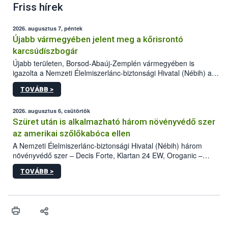
Friss hírek
2026. augusztus 7, péntek
Újabb vármegyében jelent meg a kőrisrontó
karcsúdíszbogár
Újabb területen, Borsod-Abaúj-Zemplén vármegyében is
igazolta a Nemzeti Élelmiszerlánc-biztonsági Hivatal (Nébih) a
kőrisrontó karcsúdíszbogár (Agrilus planipennis) jelenlétét. A
TOVÁBB >
kártevőt nem csak színcsapdában találták meg, de már fertőzött
fában is azonosították. A növényvédelmi szakemberek folytatják
az intenzív felderítést, emellett az intézkedéseket a szlovák
2026. augusztus 6, csütörtök
hatósággal is összehangolják a terjedés megállítása érdekében.
Szüret után is alkalmazható három növényvédő szer
az amerikai szőlőkabóca ellen
A Nemzeti Élelmiszerlánc-biztonsági Hivatal (Nébih) három
növényvédő szer – Decis Forte, Klartan 24 EW, Oroganic –
engedélyokiratát módosította, így azok a szüretet követően,
TOVÁBB >
egészen a vesszőérettség (BBCH 91) stádiumáig
felhasználhatóak a szőlőben. A kiterjesztések célja, hogy a korai
érésű szőlőkben is legyen lehetőség a károsító elleni további
védekezésre. Az Oroganic készítmény kis kiszerelésben kiskerti
felhasználók számára is elérhető és ökológiai termesztésben is
engedélyezett.