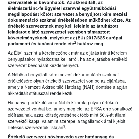
szervezetek is bevonhatók. Az akkreditált, az
élelmiszerlánc-felügyeleti szervvel együttműködési
megállapodást kötött szervezet a benyújtott kérelmezési
dokumentáció szakmai értékelésében működhet közre. Az
értékelő szervezetnek meg kell felelnie az átruházott
feladatot ellátó szervezettel szemben támasztott
követelményeknek, melyeket az (EU) 2017/625 európai
2
parlamenti és tanácsi rendelete
határoz meg.
1
Az Éltv
szerint a kérelmezőnek már az eljárás iránti kérelem
benyújtásakor nyilatkoznia kell arról, ha az eljárásba értékelő
szervezet bevonását kezdeményezi.
A Nébih a benyújtott kérelmezési dokumentáció szakmai
értékelésére olyan értékelő szervezetet von be az eljárásba,
amely a Nemzeti Akkreditáló Hatóság (NAH) döntése alapján
akkreditált státusszal rendelkezik.
Hatóanyag-értékelésbe a Nébih kizárólag olyan értékelő
szervezetet vonhat be, amely megfelel az EFSA erre vonatkozó
előírásainak, azaz költségvetésének több mint 50%-át állami
szervektől kapja, valamint szerepel a tagállamok által kijelölt
3
illetékes szervezetek listáján
.
Értékelő szervezet növényvédő szer hatóanyag és