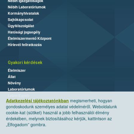
Nébih Igazgatóságok
Nébih Laboratóriumok
Kormányhivatalok
Sajtókapcsolat
Ügyfélszolgálat
Hatósági jogsegély
Élelmiszermentő Központ
Hírlevél feliratkozás
Gyakori kérdések
Élelmiszer
Állat
Növény
Laboratóriumok
Labor/Egyéb
Adatkezelési tájékoztatónkban
megismerheti, hogyan
gondoskodunk személyes adatai védelméről. Weboldalunk
cookie-kat (sütiket) használ a jobb felhasználói élmény
érdekében, melynek biztosításához kérjük, kattintson az
„Elfogadom” gombra.