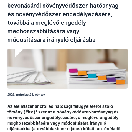
bevonásáról növényvédőszer-hatóanyag
és növényvédőszer engedélyezésére,
továbbá a meglévő engedély
meghosszabbítására vagy
módosítására irányuló eljárásba
2023. március 24, péntek
Az élelmiszerláncról és hatósági felügyeletéről szóló
1
törvény (Éltv.)
szerint a növényvédőszer-hatóanyag és
növényvédőszer engedélyezésére, a meglévő engedély
meghosszabbítására vagy módosítására irányuló
eljárásokba (a továbbiakban: eljárás) külső, ún. értékelő