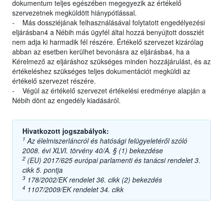
dokumentum teljes egészében megegyezik az értékelő
szervezetnek megküldött hiánypótlással.
- Más dossziéjának felhasználásával folytatott engedélyezési
eljárásban4 a Nébih más ügyfél által hozzá benyújtott dossziét
nem adja ki harmadik fél részére. Értékelő szervezet kizárólag
abban az esetben kerülhet bevonásra az eljárásba4, ha a
Kérelmező az eljáráshoz szükséges minden hozzájárulást, és az
értékeléshez szükséges teljes dokumentációt megküldi az
értékelő szervezet részére.
- Végül az értékelő szervezet értékelési eredménye alapján a
Nébih dönt az engedély kiadásáról.
Hivatkozott jogszabályok:
1
Az élelmiszerláncról és hatósági felügyeletéről szóló
2008. évi XLVI. törvény 40/A. § (1) bekezdése
2
(EU) 2017/625 európai parlamenti és tanácsi rendelet 3.
cikk 5. pontja
3
178/2002/EK rendelet 36. cikk (2) bekezdés
4
1107/2009/EK rendelet 34. cikk