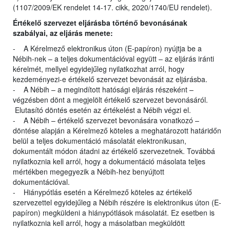
(1107/2009/EK rendelet 14-17. cikk, 2020/1740/EU rendelet).
Értékelő szervezet eljárásba történő bevonásának
szabályai, az eljárás menete:
- A Kérelmező elektronikus úton (E-papíron) nyújtja be a
Nébih-nek – a teljes dokumentációval együtt – az eljárás iránti
kérelmét, mellyel egyidejűleg nyilatkozhat arról, hogy
kezdeményezi-e értékelő szervezet bevonását az eljárásba.
- A Nébih – a megindított hatósági eljárás részeként –
végzésben dönt a megjelölt értékelő szervezet bevonásáról.
Elutasító döntés esetén az értékelést a Nébih végzi el.
- A Nébih – értékelő szervezet bevonására vonatkozó –
döntése alapján a Kérelmező köteles a meghatározott határidőn
belül a teljes dokumentáció másolatát elektronikusan,
dokumentált módon átadni az értékelő szervezetnek. Továbbá
nyilatkoznia kell arról, hogy a dokumentáció másolata teljes
mértékben megegyezik a Nébih-hez benyújtott
dokumentációval.
- Hiánypótlás esetén a Kérelmező köteles az értékelő
szervezettel egyidejűleg a Nébih részére is elektronikus úton (E-
papíron) megküldeni a hiánypótlások másolatát. Ez esetben is
nyilatkoznia kell arról, hogy a másolatban megküldött