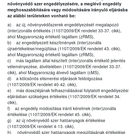
növényvédő szer engedélyezésére, a meglévő engedély
meghosszabbítására vagy módosítására irányuló eljárásba
az alábbi területeken vonható be:
a) az új, növényvédőszerek engedélyezését megalapozó
(inter)zonális értékelés (1107/2009/EK rendelet 33-37. cikk),
ahol Magyarország értékelő tagállam (zRMS),
b) az engedélyezett készítmények (inter)zonális
újraértékelése/megújítása (1107/2009/EK rendelet 43. cikk),
ahol Magyarország értékelő tagállam (zRMS),
c) más tagállam által készített (inter)zonális értékelő jelentés
véleményezése, átvételében (1107/2009/EK rendelet 33-37.
cikk), ahol Magyarország átvevő tagállam (cMS),
d) a kölcsönös elismerési eljárások feldolgozása
(1107/2009/EK rendelet 40-42. cikk),
e) más dossziéjának felhasználásával folytatott engedélyezési
eljárásban szükséges értékelés (1107/2009/EK rendelet 34.
cikk),
f) az engedély módosítása iránti kérelmek (inter)zonális
értékelése (1107/2009/EK rendelet 45. cikk),
g) az új növényvédő szer hatóanyagok értékelése
(1107/2009/EK rendelet 4-13. cikk),
h) növényvédő szer hatóanyagok megújításának értékelése