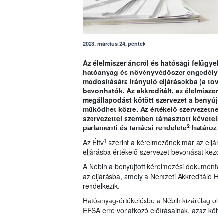
2023. március 24, péntek
Az élelmiszerláncról és hatósági felügyel
hatóanyag és növényvédőszer engedély
módosítására irányuló eljárásokba (a tov
bevonhatók. Az akkreditált, az élelmisze
megállapodást kötött szervezet a benyú
működhet közre. Az értékelő szervezetnek 
szervezettel szemben támasztott követe
2
parlamenti és tanácsi rendelete
határoz
1
Az Éltv
szerint a kérelmezőnek már az eljárá
eljárásba értékelő szervezet bevonását ke
A Nébih a benyújtott kérelmezési dokumentá
az eljárásba, amely a Nemzeti Akkreditáló H
rendelkezik.
Hatóanyag-értékelésbe a Nébih kizárólag ol
EFSA erre vonatkozó előírásainak, azaz köl