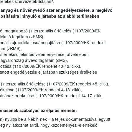
3
illetékes szervezetek listáján
.
tóanyag és növényvédő szer engedélyezésére, a meglévő
ítására irányuló eljárásba az alábbi területeken
t megalapozó (inter)zonális értékelés (1107/2009/EK
rtékelő tagállam (zRMS),
onális újraértékelése/megújítása (1107/2009/EK rendelet
llam (zRMS),
lis értékelő jelentés véleményezése, átvételében
Magyarország átvevő tagállam (cMS),
gozása (1107/2009/EK rendelet 40-42. cikk),
atott engedélyezési eljárásban szükséges értékelés
inter)zonális értékelése (1107/2009/EK rendelet 45. cikk),
kelése (1107/2009/EK rendelet 4-13. cikk),
ának értékelése (1107/2009/EK rendelet 14-17. cikk,
onásának szabályai, az eljárás menete:
) nyújtja be a Nébih-nek – a teljes dokumentációval együtt
jűleg nyilatkozhat arról, hogy kezdeményezi-e értékelő