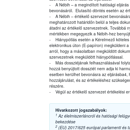
- A Nébih – a megindított hatósági eljárás
bevonásáról. Elutasító döntés esetén az ért
- A Nébih – értékelő szervezet bevonására
meghatározott határidőn belül a teljes dok
átadni az értékelő szervezetnek. Továbbá ny
mértékben megegyezik a Nébih-hez benyújt
- Hiánypótlás esetén a Kérelmező köteles a
elektronikus úton (E-papíron) megküldeni a 
arról, hogy a másolatban megküldött dokum
szervezetnek megküldött hiánypótlással.
- Más dossziéjának felhasználásával folyta
hozzá benyújtott dossziét nem adja ki harma
esetben kerülhet bevonásra az eljárásba4,
hozzájárulást, és az értékeléshez szüksége
részére.
- Végül az értékelő szervezet értékelési e
Hivatkozott jogszabályok:
1
Az élelmiszerláncról és hatósági felügye
bekezdése
2
(EU) 2017/625 európai parlamenti és tan