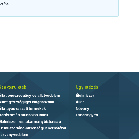
ezdés
Szakterületek
Ügyintézés
Állat-egészségügy és állatvédelem
Élelmiszer
Állategészségügyi diagnosztika
Állat
Állatgyógyászati termékek
Növény
Borászat és alkoholos italok
Labor/Egyéb
Élelmiszer- és takarmánybiztonság
Élelmiszerlánc-biztonsági laborhálózat
Járványvédelem