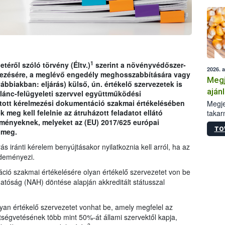
1
etéről szóló törvény (Éltv.)
szerint a növényvédőszer-
2026. 
ezésére, a meglévő engedély meghosszabbítására vagy
Megj
ábbiakban: eljárás) külső, ún. értékelő szervezetek is
aján
rlánc-felügyeleti szervvel együttműködési
taka
jtott kérelmezési dokumentáció szakmai értékelésében
Megje
meg kell felelnie az átruházott feladatot ellátó
takar
lményeknek, melyeket az (EU) 2017/625 európai
kapcs
TO
 meg.
irány
hatál
s iránti kérelem benyújtásakor nyilatkoznia kell arról, ha az
zdeményezi.
ció szakmai értékelésére olyan értékelő szervezetet von be
atóság (NAH) döntése alapján akkreditált státusszal
yan értékelő szervezetet vonhat be, amely megfelel az
tségvetésének több mint 50%-át állami szervektől kapja,