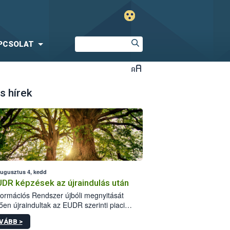
PCSOLAT
s hírek
augusztus 4, kedd
UDR képzések az újraindulás után
formációs Rendszer újbóli megnyitását
ően újraindultak az EUDR szerinti piaci
plőknek szóló online képzések.
VÁBB >