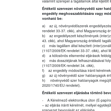
valamint szerepel a tagállamok által kijelölt 
Értékelő szervezet növényvédő szer ha
engedély meghosszabbítására vagy módos
vonható be:
a) az új, növényvédőszerek engedélyezésé
rendelet 33-37. cikk), ahol Magyarország é
b) az engedélyezett készítmények (inter)z
43. cikk), ahol Magyarország értékelő tagá
c) más tagállam által készített (inter)zoná
(1107/2009/EK rendelet 33-37. cikk), ahol 
d) a kölcsönös elismerési eljárások feldol
e) más dossziéjának felhasználásával folyt
(1107/2009/EK rendelet 34. cikk),
f) az engedély módosítása iránti kérelmek (
g) az új növényvédő szer hatóanyagok érté
h) növényvédő szer hatóanyagok megújítás
2020/1740/EU rendelet).
Értékelő szervezet eljárásba történő bev
- A Kérelmező elektronikus úton (E-papíron
– az eljárás iránti kérelmét, mellyel egyide
szervezet bevonását az eljárásba.