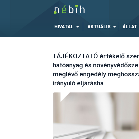
HIVATAL
AKTUÁLIS
ÁLLAT
TÁJÉKOZTATÓ értékelő szerv
hatóanyag és növényvédőszer
meglévő engedély meghossza
irányuló eljárásba