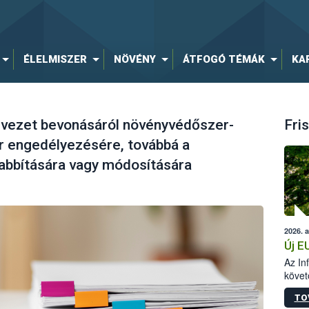
ÉLELMISZER
NÖVÉNY
ÁTFOGÓ TÉMÁK
KA
ezet bevonásáról növényvédőszer-
Fris
 engedélyezésére, továbbá a
bbítására vagy módosítására
2026. 
Új E
Az In
követ
szere
TO