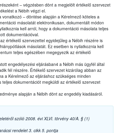
 részeként – végzésben dönt a megjelölt értékelő szervezet
ékelést a Nébih végzi el.
 vonatkozó – döntése alapján a Kérelmező köteles a
umentáció másolatát elektronikusan, dokumentált módon
ilatkoznia kell arról, hogy a dokumentáció másolata teljes
ott dokumentációval.
z értékelő szervezettel egyidejűleg a Nébih részére is
hiánypótlások másolatát. Ez esetben is nyilatkoznia kell
entum teljes egészében megegyezik az értékelő
tott engedélyezési eljárásban4 a Nébih más ügyfél által
dik fél részére. Értékelő szervezet kizárólag abban az
 ha a Kérelmező az eljáráshoz szükséges minden
s teljes dokumentációt megküldi az értékelő szervezet
redménye alapján a Nébih dönt az engedély kiadásáról.
letéről szóló 2008. évi XLVI. törvény 40/A. § (1)
ácsi rendelet 3. cikk 5. pontja