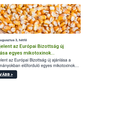
augusztus 3, hétfő
elent az Európai Bizottság új
lása egyes mikotoxinok
rmányokban való jelenlétéről
lent az Európai Bizottság új ajánlása a
mányokban előforduló egyes mikotoxinokkal
olatban. A dokumentum 2027-től új
VÁBB >
értékek alkalmazását írja elő, és a jelenleg
yos uniós ajánlások helyébe lép.