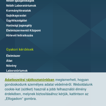
Nébih Igazgatóságok
Nébih Laboratóriumok
Kormányhivatalok
Sajtókapcsolat
Ügyfélszolgálat
Hatósági jogsegély
Élelmiszermentő Központ
Hírlevél feliratkozás
Gyakori kérdések
Élelmiszer
Állat
Növény
Laboratóriumok
Labor/Egyéb
Adatkezelési tájékoztatónkban
megismerheti, hogyan
gondoskodunk személyes adatai védelméről. Weboldalunk
cookie-kat (sütiket) használ a jobb felhasználói élmény
érdekében, melynek biztosításához kérjük, kattintson az
„Elfogadom” gombra.