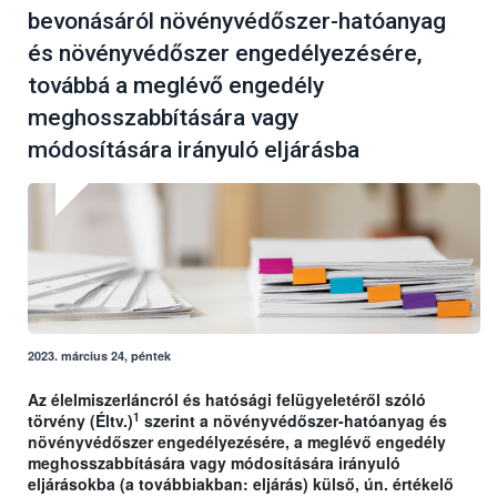
bevonásáról növényvédőszer-hatóanyag
és növényvédőszer engedélyezésére,
továbbá a meglévő engedély
meghosszabbítására vagy
módosítására irányuló eljárásba
2023. március 24, péntek
Az élelmiszerláncról és hatósági felügyeletéről szóló
1
törvény (Éltv.)
szerint a növényvédőszer-hatóanyag és
növényvédőszer engedélyezésére, a meglévő engedély
meghosszabbítására vagy módosítására irányuló
eljárásokba (a továbbiakban: eljárás) külső, ún. értékelő