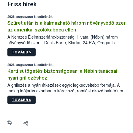
Friss hírek
2026. augusztus 6, csütörtök
Szüret után is alkalmazható három növényvédő szer
az amerikai szőlőkabóca ellen
A Nemzeti Élelmiszerlánc-biztonsági Hivatal (Nébih) három
növényvédő szer – Decis Forte, Klartan 24 EW, Oroganic –
engedélyokiratát módosította, így azok a szüretet követően,
TOVÁBB >
egészen a vesszőérettség (BBCH 91) stádiumáig
felhasználhatóak a szőlőben. A kiterjesztések célja, hogy a korai
érésű szőlőkben is legyen lehetőség a károsító elleni további
2026. augusztus 6, csütörtök
védekezésre. Az Oroganic készítmény kis kiszerelésben kiskerti
Kerti sütögetés biztonságosan: a Nébih tanácsai
felhasználók számára is elérhető és ökológiai termesztésben is
nyári grillezéshez
engedélyezett.
A grillezés a nyári étkezések egyik legkedveltebb formája. A
meleg időjárás azonban a kórokozó, romlást okozó baktériumok
gyorsabb szaporodásának is kedvez. A szabadtéri sütögetés
TOVÁBB >
ezért nem csupán a megfelelő sütési technikáról szól: legalább
ilyen fontos az alapanyagok biztonságos kezelése, az alapvető
higiéniai szabályok betartása, a megfelelő hőkezelés, valamint a
maradékok szakszerű tárolása. A Nemzeti Élelmiszerlánc-
biztonsági Hivatal (Nébih) Oktatási Programja összegyűjtötte a
biztonságos grillezés legfontosabb tudnivalóit.