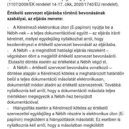
(1107/2009/EK rendelet 14-17. cikk, 2020/1740/EU rendelet).
Értékelő szervezet eljárásba történő bevonásának
szabályai, az eljárás menete:
- A Kérelmező elektronikus úton (E-papíron) nyújtja be a
Nébih-nek – a teljes dokumentációval együtt – az eljárás iránti
kérelmét, mellyel egyidejűleg nyilatkozhat arról, hogy
kezdeményezi-e értékelő szervezet bevonását az eljárásba.
- A Nébih – a megindított hatósági eljárás részeként –
végzésben dönt a megjelölt értékelő szervezet bevonásáról.
Elutasító döntés esetén az értékelést a Nébih végzi el.
- A Nébih – értékelő szervezet bevonására vonatkozó –
döntése alapján a Kérelmező köteles a meghatározott határidőn
belül a teljes dokumentáció másolatát elektronikusan,
dokumentált módon átadni az értékelő szervezetnek. Továbbá
nyilatkoznia kell arról, hogy a dokumentáció másolata teljes
mértékben megegyezik a Nébih-hez benyújtott
dokumentációval.
- Hiánypótlás esetén a Kérelmező köteles az értékelő
szervezettel egyidejűleg a Nébih részére is elektronikus úton (E-
papíron) megküldeni a hiánypótlások másolatát. Ez esetben is
nyilatkoznia kell arról, hogy a másolatban megküldött