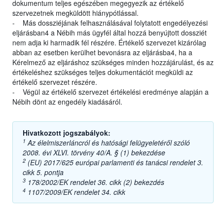
dokumentum teljes egészében megegyezik az értékelő
szervezetnek megküldött hiánypótlással.
- Más dossziéjának felhasználásával folytatott engedélyezési
eljárásban4 a Nébih más ügyfél által hozzá benyújtott dossziét
nem adja ki harmadik fél részére. Értékelő szervezet kizárólag
abban az esetben kerülhet bevonásra az eljárásba4, ha a
Kérelmező az eljáráshoz szükséges minden hozzájárulást, és az
értékeléshez szükséges teljes dokumentációt megküldi az
értékelő szervezet részére.
- Végül az értékelő szervezet értékelési eredménye alapján a
Nébih dönt az engedély kiadásáról.
Hivatkozott jogszabályok:
1
Az élelmiszerláncról és hatósági felügyeletéről szóló
2008. évi XLVI. törvény 40/A. § (1) bekezdése
2
(EU) 2017/625 európai parlamenti és tanácsi rendelet 3.
cikk 5. pontja
3
178/2002/EK rendelet 36. cikk (2) bekezdés
4
1107/2009/EK rendelet 34. cikk