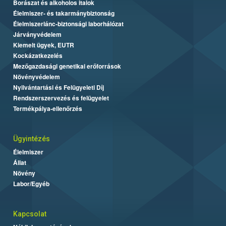
Borászat és alkoholos italok
Élelmiszer- és takarmánybiztonság
Élelmiszerlánc-biztonsági laborhálózat
Járványvédelem
Kiemelt ügyek, EUTR
Kockázatkezelés
Mezőgazdasági genetikai erőforrások
Növényvédelem
Nyilvántartási és Felügyeleti Díj
Rendszerszervezés és felügyelet
Termékpálya-ellenőrzés
Ügyintézés
Élelmiszer
Állat
Növény
Labor/Egyéb
Kapcsolat