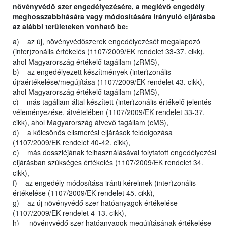
növényvédő szer engedélyezésére, a meglévő engedély
meghosszabbítására vagy módosítására irányuló eljárásba
az alábbi területeken vonható be:
a) az új, növényvédőszerek engedélyezését megalapozó
(inter)zonális értékelés (1107/2009/EK rendelet 33-37. cikk),
ahol Magyarország értékelő tagállam (zRMS),
b) az engedélyezett készítmények (inter)zonális
újraértékelése/megújítása (1107/2009/EK rendelet 43. cikk),
ahol Magyarország értékelő tagállam (zRMS),
c) más tagállam által készített (inter)zonális értékelő jelentés
véleményezése, átvételében (1107/2009/EK rendelet 33-37.
cikk), ahol Magyarország átvevő tagállam (cMS),
d) a kölcsönös elismerési eljárások feldolgozása
(1107/2009/EK rendelet 40-42. cikk),
e) más dossziéjának felhasználásával folytatott engedélyezési
eljárásban szükséges értékelés (1107/2009/EK rendelet 34.
cikk),
f) az engedély módosítása iránti kérelmek (inter)zonális
értékelése (1107/2009/EK rendelet 45. cikk),
g) az új növényvédő szer hatóanyagok értékelése
(1107/2009/EK rendelet 4-13. cikk),
h) növényvédő szer hatóanyagok megújításának értékelése