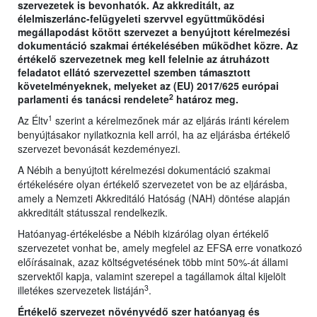
szervezetek is bevonhatók. Az akkreditált, az
élelmiszerlánc-felügyeleti szervvel együttműködési
megállapodást kötött szervezet a benyújtott kérelmezési
dokumentáció szakmai értékelésében működhet közre. Az
értékelő szervezetnek meg kell felelnie az átruházott
feladatot ellátó szervezettel szemben támasztott
követelményeknek, melyeket az (EU) 2017/625 európai
2
parlamenti és tanácsi rendelete
határoz meg.
1
Az Éltv
szerint a kérelmezőnek már az eljárás iránti kérelem
benyújtásakor nyilatkoznia kell arról, ha az eljárásba értékelő
szervezet bevonását kezdeményezi.
A Nébih a benyújtott kérelmezési dokumentáció szakmai
értékelésére olyan értékelő szervezetet von be az eljárásba,
amely a Nemzeti Akkreditáló Hatóság (NAH) döntése alapján
akkreditált státusszal rendelkezik.
Hatóanyag-értékelésbe a Nébih kizárólag olyan értékelő
szervezetet vonhat be, amely megfelel az EFSA erre vonatkozó
előírásainak, azaz költségvetésének több mint 50%-át állami
szervektől kapja, valamint szerepel a tagállamok által kijelölt
3
illetékes szervezetek listáján
.
Értékelő szervezet növényvédő szer hatóanyag és