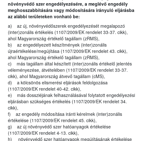
növényvédő szer engedélyezésére, a meglévő engedély
meghosszabbítására vagy módosítására irányuló eljárásba
az alábbi területeken vonható be:
a) az új, növényvédőszerek engedélyezését megalapozó
(inter)zonális értékelés (1107/2009/EK rendelet 33-37. cikk),
ahol Magyarország értékelő tagállam (zRMS),
b) az engedélyezett készítmények (inter)zonális
újraértékelése/megújítása (1107/2009/EK rendelet 43. cikk),
ahol Magyarország értékelő tagállam (zRMS),
c) más tagállam által készített (inter)zonális értékelő jelentés
véleményezése, átvételében (1107/2009/EK rendelet 33-37.
cikk), ahol Magyarország átvevő tagállam (cMS),
d) a kölcsönös elismerési eljárások feldolgozása
(1107/2009/EK rendelet 40-42. cikk),
e) más dossziéjának felhasználásával folytatott engedélyezési
eljárásban szükséges értékelés (1107/2009/EK rendelet 34.
cikk),
f) az engedély módosítása iránti kérelmek (inter)zonális
értékelése (1107/2009/EK rendelet 45. cikk),
g) az új növényvédő szer hatóanyagok értékelése
(1107/2009/EK rendelet 4-13. cikk),
h) növényvédő szer hatóanyagok megújításának értékelése