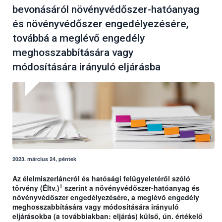
bevonásáról növényvédőszer-hatóanyag
és növényvédőszer engedélyezésére,
továbbá a meglévő engedély
meghosszabbítására vagy
módosítására irányuló eljárásba
2023. március 24, péntek
Az élelmiszerláncról és hatósági felügyeletéről szóló
1
törvény (Éltv.)
szerint a növényvédőszer-hatóanyag és
növényvédőszer engedélyezésére, a meglévő engedély
meghosszabbítására vagy módosítására irányuló
eljárásokba (a továbbiakban: eljárás) külső, ún. értékelő