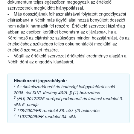
dokumentum teljes egészében megegyezik az értékelő
szervezetnek megküldött hiánypótlással.
- Más dossziéjának felhasználásával folytatott engedélyezési
eljárásban4 a Nébih más ügyfél által hozzá benyújtott dossziét
nem adja ki harmadik fél részére. Értékelő szervezet kizárólag
abban az esetben kerülhet bevonásra az eljárásba4, ha a
Kérelmező az eljáráshoz szükséges minden hozzájárulást, és az
értékeléshez szükséges teljes dokumentációt megküldi az
értékelő szervezet részére.
- Végül az értékelő szervezet értékelési eredménye alapján a
Nébih dönt az engedély kiadásáról.
Hivatkozott jogszabályok:
1
Az élelmiszerláncról és hatósági felügyeletéről szóló
2008. évi XLVI. törvény 40/A. § (1) bekezdése
2
(EU) 2017/625 európai parlamenti és tanácsi rendelet 3.
cikk 5. pontja
3
178/2002/EK rendelet 36. cikk (2) bekezdés
4
1107/2009/EK rendelet 34. cikk