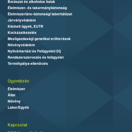
Borászat és alkoholos italok
Élelmiszer- és takarmánybiztonság
Élelmiszerlánc-biztonsági laborhálózat
Járványvédelem
Kiemelt ügyek, EUTR
Kockázatkezelés
Mezőgazdasági genetikai erőforrások
Növényvédelem
Nyilvántartási és Felügyeleti Díj
Rendszerszervezés és felügyelet
Termékpálya-ellenőrzés
Ügyintézés
Élelmiszer
Állat
Növény
Labor/Egyéb
Kapcsolat