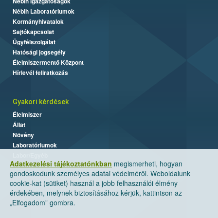
Nébih Igazgatóságok
Nébih Laboratóriumok
Kormányhivatalok
Sajtókapcsolat
Ügyfélszolgálat
Hatósági jogsegély
Élelmiszermentő Központ
Hírlevél feliratkozás
Gyakori kérdések
Élelmiszer
Állat
Növény
Laboratóriumok
Labor/Egyéb
Adatkezelési tájékoztatónkban
megismerheti, hogyan
gondoskodunk személyes adatai védelméről. Weboldalunk
cookie-kat (sütiket) használ a jobb felhasználói élmény
érdekében, melynek biztosításához kérjük, kattintson az
„Elfogadom” gombra.