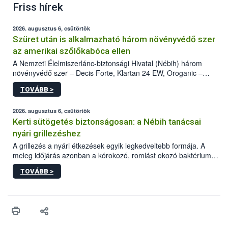
Friss hírek
2026. augusztus 6, csütörtök
Szüret után is alkalmazható három növényvédő szer
az amerikai szőlőkabóca ellen
A Nemzeti Élelmiszerlánc-biztonsági Hivatal (Nébih) három
növényvédő szer – Decis Forte, Klartan 24 EW, Oroganic –
engedélyokiratát módosította, így azok a szüretet követően,
TOVÁBB >
egészen a vesszőérettség (BBCH 91) stádiumáig
felhasználhatóak a szőlőben. A kiterjesztések célja, hogy a korai
érésű szőlőkben is legyen lehetőség a károsító elleni további
2026. augusztus 6, csütörtök
védekezésre. Az Oroganic készítmény kis kiszerelésben kiskerti
Kerti sütögetés biztonságosan: a Nébih tanácsai
felhasználók számára is elérhető és ökológiai termesztésben is
nyári grillezéshez
engedélyezett.
A grillezés a nyári étkezések egyik legkedveltebb formája. A
meleg időjárás azonban a kórokozó, romlást okozó baktériumok
gyorsabb szaporodásának is kedvez. A szabadtéri sütögetés
TOVÁBB >
ezért nem csupán a megfelelő sütési technikáról szól: legalább
ilyen fontos az alapanyagok biztonságos kezelése, az alapvető
higiéniai szabályok betartása, a megfelelő hőkezelés, valamint a
maradékok szakszerű tárolása. A Nemzeti Élelmiszerlánc-
biztonsági Hivatal (Nébih) Oktatási Programja összegyűjtötte a
biztonságos grillezés legfontosabb tudnivalóit.