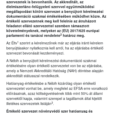
szervezetek is bevonhatók. Az akkreditált, az
élelmiszerlánc-felügyeleti szervvel együttműködési
megállapodást kötött szervezet a benyújtott kérelmezési
dokumentáció szakmai értékelésében működhet közre. Az
értékelő szervezetnek meg kell felelnie az átruházott
feladatot ellátó szervezettel szemben támasztott
követelményeknek, melyeket az (EU) 2017/625 európai
2
parlamenti és tanácsi rendelete
határoz meg.
1
Az Éltv
szerint a kérelmezőnek már az eljárás iránti kérelem
benyújtásakor nyilatkoznia kell arról, ha az eljárásba értékelő
szervezet bevonását kezdeményezi.
A Nébih a benyújtott kérelmezési dokumentáció szakmai
értékelésére olyan értékelő szervezetet von be az eljárásba,
amely a Nemzeti Akkreditáló Hatóság (NAH) döntése alapján
akkreditált státusszal rendelkezik.
Hatóanyag-értékelésbe a Nébih kizárólag olyan értékelő
szervezetet vonhat be, amely megfelel az EFSA erre vonatkozó
előírásainak, azaz költségvetésének több mint 50%-át állami
szervektől kapja, valamint szerepel a tagállamok által kijelölt
3
illetékes szervezetek listáján
.
Értékelő szervezet növényvédő szer hatóanyag és