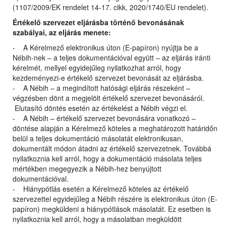
(1107/2009/EK rendelet 14-17. cikk, 2020/1740/EU rendelet).
Értékelő szervezet eljárásba történő bevonásának
szabályai, az eljárás menete:
- A Kérelmező elektronikus úton (E-papíron) nyújtja be a
Nébih-nek – a teljes dokumentációval együtt – az eljárás iránti
kérelmét, mellyel egyidejűleg nyilatkozhat arról, hogy
kezdeményezi-e értékelő szervezet bevonását az eljárásba.
- A Nébih – a megindított hatósági eljárás részeként –
végzésben dönt a megjelölt értékelő szervezet bevonásáról.
Elutasító döntés esetén az értékelést a Nébih végzi el.
- A Nébih – értékelő szervezet bevonására vonatkozó –
döntése alapján a Kérelmező köteles a meghatározott határidőn
belül a teljes dokumentáció másolatát elektronikusan,
dokumentált módon átadni az értékelő szervezetnek. Továbbá
nyilatkoznia kell arról, hogy a dokumentáció másolata teljes
mértékben megegyezik a Nébih-hez benyújtott
dokumentációval.
- Hiánypótlás esetén a Kérelmező köteles az értékelő
szervezettel egyidejűleg a Nébih részére is elektronikus úton (E-
papíron) megküldeni a hiánypótlások másolatát. Ez esetben is
nyilatkoznia kell arról, hogy a másolatban megküldött