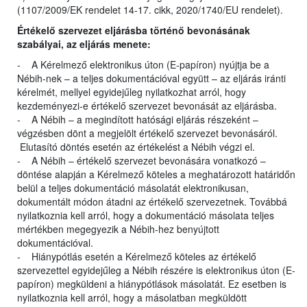
(1107/2009/EK rendelet 14-17. cikk, 2020/1740/EU rendelet).
Értékelő szervezet eljárásba történő bevonásának
szabályai, az eljárás menete:
- A Kérelmező elektronikus úton (E-papíron) nyújtja be a
Nébih-nek – a teljes dokumentációval együtt – az eljárás iránti
kérelmét, mellyel egyidejűleg nyilatkozhat arról, hogy
kezdeményezi-e értékelő szervezet bevonását az eljárásba.
- A Nébih – a megindított hatósági eljárás részeként –
végzésben dönt a megjelölt értékelő szervezet bevonásáról.
Elutasító döntés esetén az értékelést a Nébih végzi el.
- A Nébih – értékelő szervezet bevonására vonatkozó –
döntése alapján a Kérelmező köteles a meghatározott határidőn
belül a teljes dokumentáció másolatát elektronikusan,
dokumentált módon átadni az értékelő szervezetnek. Továbbá
nyilatkoznia kell arról, hogy a dokumentáció másolata teljes
mértékben megegyezik a Nébih-hez benyújtott
dokumentációval.
- Hiánypótlás esetén a Kérelmező köteles az értékelő
szervezettel egyidejűleg a Nébih részére is elektronikus úton (E-
papíron) megküldeni a hiánypótlások másolatát. Ez esetben is
nyilatkoznia kell arról, hogy a másolatban megküldött