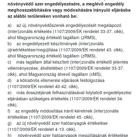
növényvédő szer engedélyezésére, a meglévő engedély
meghosszabbítására vagy módosítására irányuló eljárásba
az alábbi területeken vonható be:
a) az új, növényvédőszerek engedélyezését megalapozó
(inter)zonális értékelés (1107/2009/EK rendelet 33-37. cikk),
ahol Magyarország értékelő tagállam (zRMS),
b) az engedélyezett készítmények (inter)zonális
újraértékelése/megújítása (1107/2009/EK rendelet 43. cikk),
ahol Magyarország értékelő tagállam (zRMS),
c) más tagállam által készített (inter)zonális értékelő jelentés
véleményezése, átvételében (1107/2009/EK rendelet 33-37.
cikk), ahol Magyarország átvevő tagállam (cMS),
d) a kölcsönös elismerési eljárások feldolgozása
(1107/2009/EK rendelet 40-42. cikk),
e) más dossziéjának felhasználásával folytatott engedélyezési
eljárásban szükséges értékelés (1107/2009/EK rendelet 34.
cikk),
f) az engedély módosítása iránti kérelmek (inter)zonális
értékelése (1107/2009/EK rendelet 45. cikk),
g) az új növényvédő szer hatóanyagok értékelése
(1107/2009/EK rendelet 4-13. cikk),
h) növényvédő szer hatóanyagok megújításának értékelése