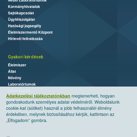
Kormányhivatalok
Sajtókapcsolat
Ügyfélszolgálat
Hatósági jogsegély
Élelmiszermentő Központ
Hírlevél feliratkozás
Gyakori kérdések
Élelmiszer
Állat
Növény
Laboratóriumok
Labor/Egyéb
Adatkezelési tájékoztatónkban
megismerheti, hogyan
gondoskodunk személyes adatai védelméről. Weboldalunk
cookie-kat (sütiket) használ a jobb felhasználói élmény
érdekében, melynek biztosításához kérjük, kattintson az
„Elfogadom” gombra.