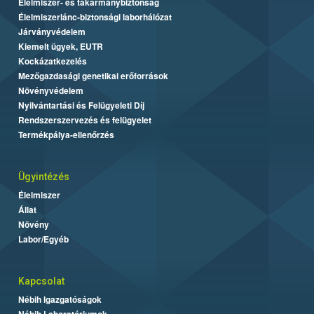
Élelmiszer- és takarmánybiztonság
Élelmiszerlánc-biztonsági laborhálózat
Járványvédelem
Kiemelt ügyek, EUTR
Kockázatkezelés
Mezőgazdasági genetikai erőforrások
Növényvédelem
Nyilvántartási és Felügyeleti Díj
Rendszerszervezés és felügyelet
Termékpálya-ellenőrzés
Ügyintézés
Élelmiszer
Állat
Növény
Labor/Egyéb
Kapcsolat
Nébih Igazgatóságok
Nébih Laboratóriumok