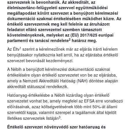
szervezetek is bevonhatók. Az akkreditált, az
élelmiszerlánc-felügyeleti szervvel együttműködési
megállapodást kötött szervezet a benyújtott kérelmezési
dokumentáció szakmai értékelésében működhet közre. Az
értékelő szervezetnek meg kell felelnie az átruházott
feladatot ellátó szervezettel szemben támasztott
követelményeknek, melyeket az (EU) 2017/625 európai
2
parlamenti és tanácsi rendelete
határoz meg.
1
Az Éltv
szerint a kérelmezőnek már az eljárás iránti kérelem
benyújtásakor nyilatkoznia kell arról, ha az eljárásba értékelő
szervezet bevonását kezdeményezi.
A Nébih a benyújtott kérelmezési dokumentáció szakmai
értékelésére olyan értékelő szervezetet von be az eljárásba,
amely a Nemzeti Akkreditáló Hatóság (NAH) döntése alapján
akkreditált státusszal rendelkezik.
Hatóanyag-értékelésbe a Nébih kizárólag olyan értékelő
szervezetet vonhat be, amely megfelel az EFSA erre vonatkozó
előírásainak, azaz költségvetésének több mint 50%-át állami
szervektől kapja, valamint szerepel a tagállamok által kijelölt
3
illetékes szervezetek listáján
.
Értékelő szervezet növényvédő szer hatóanyag és