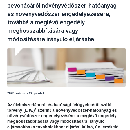
bevonásáról növényvédőszer-hatóanyag
és növényvédőszer engedélyezésére,
továbbá a meglévő engedély
meghosszabbítására vagy
módosítására irányuló eljárásba
2023. március 24, péntek
Az élelmiszerláncról és hatósági felügyeletéről szóló
1
törvény (Éltv.)
szerint a növényvédőszer-hatóanyag és
növényvédőszer engedélyezésére, a meglévő engedély
meghosszabbítására vagy módosítására irányuló
eljárásokba (a továbbiakban: eljárás) külső, ún. értékelő