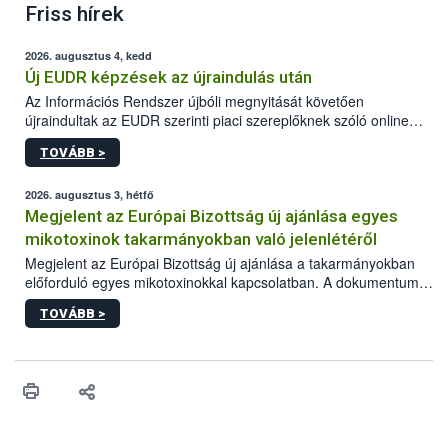
Friss hírek
2026. augusztus 4, kedd
Új EUDR képzések az újraindulás után
Az Információs Rendszer újbóli megnyitását követően
újraindultak az EUDR szerinti piaci szereplőknek szóló online
képzések.
TOVÁBB >
2026. augusztus 3, hétfő
Megjelent az Európai Bizottság új ajánlása egyes
mikotoxinok takarmányokban való jelenlétéről
Megjelent az Európai Bizottság új ajánlása a takarmányokban
előforduló egyes mikotoxinokkal kapcsolatban. A dokumentum
2027-től új irányértékek alkalmazását írja elő, és a jelenleg
TOVÁBB >
hatályos uniós ajánlások helyébe lép.