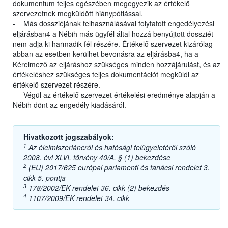
dokumentum teljes egészében megegyezik az értékelő
szervezetnek megküldött hiánypótlással.
- Más dossziéjának felhasználásával folytatott engedélyezési
eljárásban4 a Nébih más ügyfél által hozzá benyújtott dossziét
nem adja ki harmadik fél részére. Értékelő szervezet kizárólag
abban az esetben kerülhet bevonásra az eljárásba4, ha a
Kérelmező az eljáráshoz szükséges minden hozzájárulást, és az
értékeléshez szükséges teljes dokumentációt megküldi az
értékelő szervezet részére.
- Végül az értékelő szervezet értékelési eredménye alapján a
Nébih dönt az engedély kiadásáról.
Hivatkozott jogszabályok:
1
Az élelmiszerláncról és hatósági felügyeletéről szóló
2008. évi XLVI. törvény 40/A. § (1) bekezdése
2
(EU) 2017/625 európai parlamenti és tanácsi rendelet 3.
cikk 5. pontja
3
178/2002/EK rendelet 36. cikk (2) bekezdés
4
1107/2009/EK rendelet 34. cikk