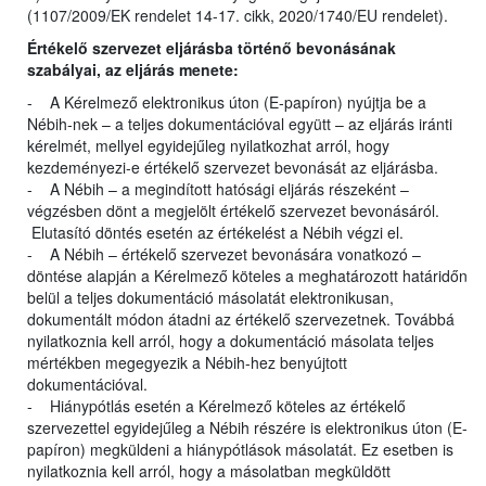
(1107/2009/EK rendelet 14-17. cikk, 2020/1740/EU rendelet).
Értékelő szervezet eljárásba történő bevonásának
szabályai, az eljárás menete:
- A Kérelmező elektronikus úton (E-papíron) nyújtja be a
Nébih-nek – a teljes dokumentációval együtt – az eljárás iránti
kérelmét, mellyel egyidejűleg nyilatkozhat arról, hogy
kezdeményezi-e értékelő szervezet bevonását az eljárásba.
- A Nébih – a megindított hatósági eljárás részeként –
végzésben dönt a megjelölt értékelő szervezet bevonásáról.
Elutasító döntés esetén az értékelést a Nébih végzi el.
- A Nébih – értékelő szervezet bevonására vonatkozó –
döntése alapján a Kérelmező köteles a meghatározott határidőn
belül a teljes dokumentáció másolatát elektronikusan,
dokumentált módon átadni az értékelő szervezetnek. Továbbá
nyilatkoznia kell arról, hogy a dokumentáció másolata teljes
mértékben megegyezik a Nébih-hez benyújtott
dokumentációval.
- Hiánypótlás esetén a Kérelmező köteles az értékelő
szervezettel egyidejűleg a Nébih részére is elektronikus úton (E-
papíron) megküldeni a hiánypótlások másolatát. Ez esetben is
nyilatkoznia kell arról, hogy a másolatban megküldött