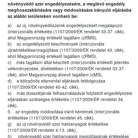
növényvédő szer engedélyezésére, a meglévő engedély
meghosszabbítására vagy módosítására irányuló eljárásba
az alábbi területeken vonható be:
a) az új, növényvédőszerek engedélyezését megalapozó
(inter)zonális értékelés (1107/2009/EK rendelet 33-37. cikk),
ahol Magyarország értékelő tagállam (zRMS),
b) az engedélyezett készítmények (inter)zonális
újraértékelése/megújítása (1107/2009/EK rendelet 43. cikk),
ahol Magyarország értékelő tagállam (zRMS),
c) más tagállam által készített (inter)zonális értékelő jelentés
véleményezése, átvételében (1107/2009/EK rendelet 33-37.
cikk), ahol Magyarország átvevő tagállam (cMS),
d) a kölcsönös elismerési eljárások feldolgozása
(1107/2009/EK rendelet 40-42. cikk),
e) más dossziéjának felhasználásával folytatott engedélyezési
eljárásban szükséges értékelés (1107/2009/EK rendelet 34.
cikk),
f) az engedély módosítása iránti kérelmek (inter)zonális
értékelése (1107/2009/EK rendelet 45. cikk),
g) az új növényvédő szer hatóanyagok értékelése
(1107/2009/EK rendelet 4-13. cikk),
h) növényvédő szer hatóanyagok megújításának értékelése