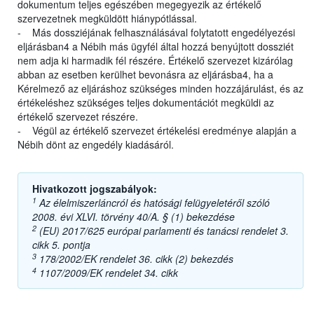
dokumentum teljes egészében megegyezik az értékelő
szervezetnek megküldött hiánypótlással.
- Más dossziéjának felhasználásával folytatott engedélyezési
eljárásban4 a Nébih más ügyfél által hozzá benyújtott dossziét
nem adja ki harmadik fél részére. Értékelő szervezet kizárólag
abban az esetben kerülhet bevonásra az eljárásba4, ha a
Kérelmező az eljáráshoz szükséges minden hozzájárulást, és az
értékeléshez szükséges teljes dokumentációt megküldi az
értékelő szervezet részére.
- Végül az értékelő szervezet értékelési eredménye alapján a
Nébih dönt az engedély kiadásáról.
Hivatkozott jogszabályok:
1
Az élelmiszerláncról és hatósági felügyeletéről szóló
2008. évi XLVI. törvény 40/A. § (1) bekezdése
2
(EU) 2017/625 európai parlamenti és tanácsi rendelet 3.
cikk 5. pontja
3
178/2002/EK rendelet 36. cikk (2) bekezdés
4
1107/2009/EK rendelet 34. cikk