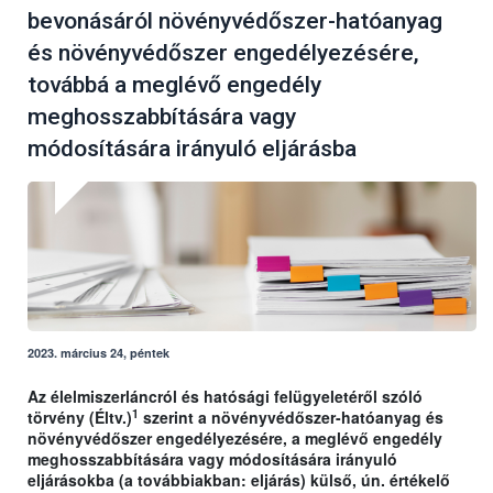
bevonásáról növényvédőszer-hatóanyag
és növényvédőszer engedélyezésére,
továbbá a meglévő engedély
meghosszabbítására vagy
módosítására irányuló eljárásba
2023. március 24, péntek
Az élelmiszerláncról és hatósági felügyeletéről szóló
1
törvény (Éltv.)
szerint a növényvédőszer-hatóanyag és
növényvédőszer engedélyezésére, a meglévő engedély
meghosszabbítására vagy módosítására irányuló
eljárásokba (a továbbiakban: eljárás) külső, ún. értékelő