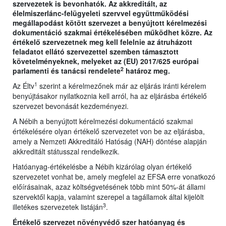
szervezetek is bevonhatók. Az akkreditált, az
élelmiszerlánc-felügyeleti szervvel együttműködési
megállapodást kötött szervezet a benyújtott kérelmezési
dokumentáció szakmai értékelésében működhet közre. Az
értékelő szervezetnek meg kell felelnie az átruházott
feladatot ellátó szervezettel szemben támasztott
követelményeknek, melyeket az (EU) 2017/625 európai
2
parlamenti és tanácsi rendelete
határoz meg.
1
Az Éltv
szerint a kérelmezőnek már az eljárás iránti kérelem
benyújtásakor nyilatkoznia kell arról, ha az eljárásba értékelő
szervezet bevonását kezdeményezi.
A Nébih a benyújtott kérelmezési dokumentáció szakmai
értékelésére olyan értékelő szervezetet von be az eljárásba,
amely a Nemzeti Akkreditáló Hatóság (NAH) döntése alapján
akkreditált státusszal rendelkezik.
Hatóanyag-értékelésbe a Nébih kizárólag olyan értékelő
szervezetet vonhat be, amely megfelel az EFSA erre vonatkozó
előírásainak, azaz költségvetésének több mint 50%-át állami
szervektől kapja, valamint szerepel a tagállamok által kijelölt
3
illetékes szervezetek listáján
.
Értékelő szervezet növényvédő szer hatóanyag és