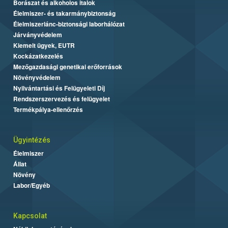
Borászat és alkoholos italok
Élelmiszer- és takarmánybiztonság
Élelmiszerlánc-biztonsági laborhálózat
Járványvédelem
Kiemelt ügyek, EUTR
Kockázatkezelés
Mezőgazdasági genetikai erőforrások
Növényvédelem
Nyilvántartási és Felügyeleti Díj
Rendszerszervezés és felügyelet
Termékpálya-ellenőrzés
Ügyintézés
Élelmiszer
Állat
Növény
Labor/Egyéb
Kapcsolat