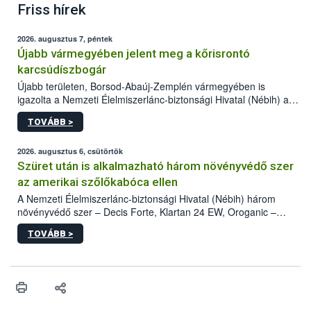
Friss hírek
2026. augusztus 7, péntek
Újabb vármegyében jelent meg a kőrisrontó
karcsúdíszbogár
Újabb területen, Borsod-Abaúj-Zemplén vármegyében is
igazolta a Nemzeti Élelmiszerlánc-biztonsági Hivatal (Nébih) a
kőrisrontó karcsúdíszbogár (Agrilus planipennis) jelenlétét. A
TOVÁBB >
kártevőt nem csak színcsapdában találták meg, de már fertőzött
fában is azonosították. A növényvédelmi szakemberek folytatják
az intenzív felderítést, emellett az intézkedéseket a szlovák
2026. augusztus 6, csütörtök
hatósággal is összehangolják a terjedés megállítása érdekében.
Szüret után is alkalmazható három növényvédő szer
az amerikai szőlőkabóca ellen
A Nemzeti Élelmiszerlánc-biztonsági Hivatal (Nébih) három
növényvédő szer – Decis Forte, Klartan 24 EW, Oroganic –
engedélyokiratát módosította, így azok a szüretet követően,
TOVÁBB >
egészen a vesszőérettség (BBCH 91) stádiumáig
felhasználhatóak a szőlőben. A kiterjesztések célja, hogy a korai
érésű szőlőkben is legyen lehetőség a károsító elleni további
védekezésre. Az Oroganic készítmény kis kiszerelésben kiskerti
felhasználók számára is elérhető és ökológiai termesztésben is
engedélyezett.