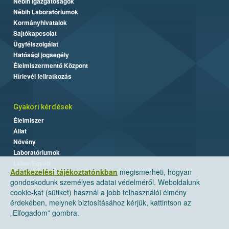
Nébih Igazgatóságok
Nébih Laboratóriumok
Kormányhivatalok
Sajtókapcsolat
Ügyfélszolgálat
Hatósági jogsegély
Élelmiszermentő Központ
Hírlevél feliratkozás
Gyakori kérdések
Élelmiszer
Állat
Növény
Laboratóriumok
Labor/Egyéb
Adatkezelési tájékoztatónkban
megismerheti, hogyan
gondoskodunk személyes adatai védelméről. Weboldalunk
cookie-kat (sütiket) használ a jobb felhasználói élmény
érdekében, melynek biztosításához kérjük, kattintson az
„Elfogadom” gombra.