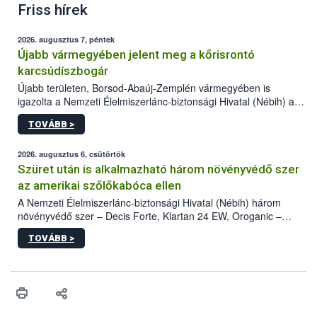
Friss hírek
2026. augusztus 7, péntek
Újabb vármegyében jelent meg a kőrisrontó
karcsúdíszbogár
Újabb területen, Borsod-Abaúj-Zemplén vármegyében is
igazolta a Nemzeti Élelmiszerlánc-biztonsági Hivatal (Nébih) a
kőrisrontó karcsúdíszbogár (Agrilus planipennis) jelenlétét. A
TOVÁBB >
kártevőt nem csak színcsapdában találták meg, de már fertőzött
fában is azonosították. A növényvédelmi szakemberek folytatják
az intenzív felderítést, emellett az intézkedéseket a szlovák
2026. augusztus 6, csütörtök
hatósággal is összehangolják a terjedés megállítása érdekében.
Szüret után is alkalmazható három növényvédő szer
az amerikai szőlőkabóca ellen
A Nemzeti Élelmiszerlánc-biztonsági Hivatal (Nébih) három
növényvédő szer – Decis Forte, Klartan 24 EW, Oroganic –
engedélyokiratát módosította, így azok a szüretet követően,
TOVÁBB >
egészen a vesszőérettség (BBCH 91) stádiumáig
felhasználhatóak a szőlőben. A kiterjesztések célja, hogy a korai
érésű szőlőkben is legyen lehetőség a károsító elleni további
védekezésre. Az Oroganic készítmény kis kiszerelésben kiskerti
felhasználók számára is elérhető és ökológiai termesztésben is
engedélyezett.