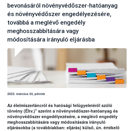
bevonásáról növényvédőszer-hatóanyag
és növényvédőszer engedélyezésére,
továbbá a meglévő engedély
meghosszabbítására vagy
módosítására irányuló eljárásba
2023. március 24, péntek
Az élelmiszerláncról és hatósági felügyeletéről szóló
1
törvény (Éltv.)
szerint a növényvédőszer-hatóanyag és
növényvédőszer engedélyezésére, a meglévő engedély
meghosszabbítására vagy módosítására irányuló
eljárásokba (a továbbiakban: eljárás) külső, ún. értékelő