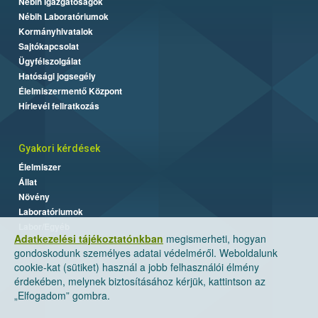
Nébih Igazgatóságok
Nébih Laboratóriumok
Kormányhivatalok
Sajtókapcsolat
Ügyfélszolgálat
Hatósági jogsegély
Élelmiszermentő Központ
Hírlevél feliratkozás
Gyakori kérdések
Élelmiszer
Állat
Növény
Laboratóriumok
Labor/Egyéb
Adatkezelési tájékoztatónkban
megismerheti, hogyan
gondoskodunk személyes adatai védelméről. Weboldalunk
cookie-kat (sütiket) használ a jobb felhasználói élmény
érdekében, melynek biztosításához kérjük, kattintson az
„Elfogadom” gombra.