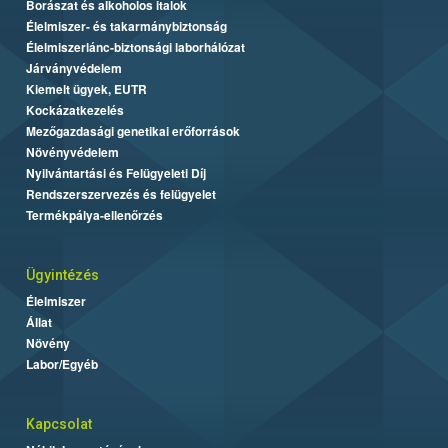
Borászat és alkoholos italok
Élelmiszer- és takarmánybiztonság
Élelmiszerlánc-biztonsági laborhálózat
Járványvédelem
Kiemelt ügyek, EUTR
Kockázatkezelés
Mezőgazdasági genetikai erőforrások
Növényvédelem
Nyilvántartási és Felügyeleti Díj
Rendszerszervezés és felügyelet
Termékpálya-ellenőrzés
Ügyintézés
Élelmiszer
Állat
Növény
Labor/Egyéb
Kapcsolat