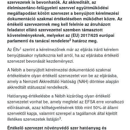
szervezetek is bevonhatók. Az akkreditált, az
élelmiszerlánc-felügyeleti szervvel együttműködési
megállapodást kötött szervezet a benyújtott kérelmezési
dokumentáció szakmai értékelésében működhet közre. Az
értékelő szervezetnek meg kell felelnie az átruházott
feladatot ellátó szervezettel szemben támasztott
követelményeknek, melyeket az (EU) 2017/625 európai
2
parlamenti és tanácsi rendelete
határoz meg.
1
Az Éltv
szerint a kérelmezőnek már az eljárás iránti kérelem
benyújtásakor nyilatkoznia kell arról, ha az eljárásba értékelő
szervezet bevonását kezdeményezi.
A Nébih a benyújtott kérelmezési dokumentáció szakmai
értékelésére olyan értékelő szervezetet von be az eljárásba,
amely a Nemzeti Akkreditáló Hatóság (NAH) döntése alapján
akkreditált státusszal rendelkezik.
Hatóanyag-értékelésbe a Nébih kizárólag olyan értékelő
szervezetet vonhat be, amely megfelel az EFSA erre vonatkozó
előírásainak, azaz költségvetésének több mint 50%-át állami
szervektől kapja, valamint szerepel a tagállamok által kijelölt
3
illetékes szervezetek listáján
.
Értékelő szervezet növényvédő szer hatóanyag és