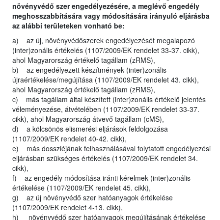
növényvédő szer engedélyezésére, a meglévő engedély
meghosszabbítására vagy módosítására irányuló eljárásba
az alábbi területeken vonható be:
a) az új, növényvédőszerek engedélyezését megalapozó
(inter)zonális értékelés (1107/2009/EK rendelet 33-37. cikk),
ahol Magyarország értékelő tagállam (zRMS),
b) az engedélyezett készítmények (inter)zonális
újraértékelése/megújítása (1107/2009/EK rendelet 43. cikk),
ahol Magyarország értékelő tagállam (zRMS),
c) más tagállam által készített (inter)zonális értékelő jelentés
véleményezése, átvételében (1107/2009/EK rendelet 33-37.
cikk), ahol Magyarország átvevő tagállam (cMS),
d) a kölcsönös elismerési eljárások feldolgozása
(1107/2009/EK rendelet 40-42. cikk),
e) más dossziéjának felhasználásával folytatott engedélyezési
eljárásban szükséges értékelés (1107/2009/EK rendelet 34.
cikk),
f) az engedély módosítása iránti kérelmek (inter)zonális
értékelése (1107/2009/EK rendelet 45. cikk),
g) az új növényvédő szer hatóanyagok értékelése
(1107/2009/EK rendelet 4-13. cikk),
h) növényvédő szer hatóanyagok megújításának értékelése