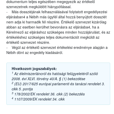
dokumentum teljes egészében megegyezik az értékelő
szervezetnek megküldött hiánypótlással.
- Más dossziéjának felhasználásával folytatott engedélyezési
eljárásban4 a Nébih más ügyfél által hozzá benyújtott dossziét
nem adja ki harmadik fél részére. Értékelő szervezet kizárólag
abban az esetben kerülhet bevonásra az eljárásba4, ha a
Kérelmező az eljáráshoz szükséges minden hozzájárulást, és az
értékeléshez szükséges teljes dokumentációt megküldi az
értékelő szervezet részére.
- Végül az értékelő szervezet értékelési eredménye alapján a
Nébih dönt az engedély kiadásáról.
Hivatkozott jogszabályok:
1
Az élelmiszerláncról és hatósági felügyeletéről szóló
2008. évi XLVI. törvény 40/A. § (1) bekezdése
2
(EU) 2017/625 európai parlamenti és tanácsi rendelet 3.
cikk 5. pontja
3
178/2002/EK rendelet 36. cikk (2) bekezdés
4
1107/2009/EK rendelet 34. cikk