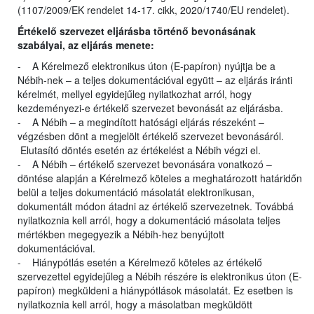
(1107/2009/EK rendelet 14-17. cikk, 2020/1740/EU rendelet).
Értékelő szervezet eljárásba történő bevonásának
szabályai, az eljárás menete:
- A Kérelmező elektronikus úton (E-papíron) nyújtja be a
Nébih-nek – a teljes dokumentációval együtt – az eljárás iránti
kérelmét, mellyel egyidejűleg nyilatkozhat arról, hogy
kezdeményezi-e értékelő szervezet bevonását az eljárásba.
- A Nébih – a megindított hatósági eljárás részeként –
végzésben dönt a megjelölt értékelő szervezet bevonásáról.
Elutasító döntés esetén az értékelést a Nébih végzi el.
- A Nébih – értékelő szervezet bevonására vonatkozó –
döntése alapján a Kérelmező köteles a meghatározott határidőn
belül a teljes dokumentáció másolatát elektronikusan,
dokumentált módon átadni az értékelő szervezetnek. Továbbá
nyilatkoznia kell arról, hogy a dokumentáció másolata teljes
mértékben megegyezik a Nébih-hez benyújtott
dokumentációval.
- Hiánypótlás esetén a Kérelmező köteles az értékelő
szervezettel egyidejűleg a Nébih részére is elektronikus úton (E-
papíron) megküldeni a hiánypótlások másolatát. Ez esetben is
nyilatkoznia kell arról, hogy a másolatban megküldött