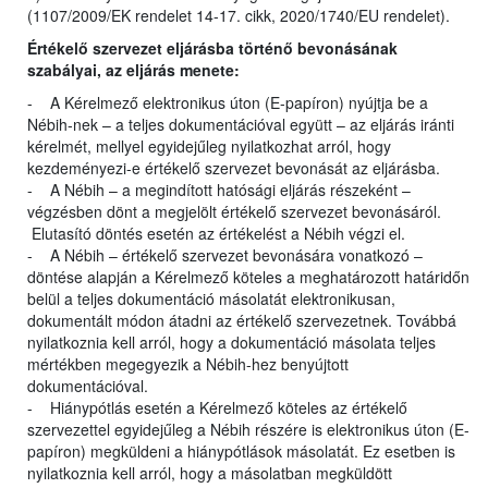
(1107/2009/EK rendelet 14-17. cikk, 2020/1740/EU rendelet).
Értékelő szervezet eljárásba történő bevonásának
szabályai, az eljárás menete:
- A Kérelmező elektronikus úton (E-papíron) nyújtja be a
Nébih-nek – a teljes dokumentációval együtt – az eljárás iránti
kérelmét, mellyel egyidejűleg nyilatkozhat arról, hogy
kezdeményezi-e értékelő szervezet bevonását az eljárásba.
- A Nébih – a megindított hatósági eljárás részeként –
végzésben dönt a megjelölt értékelő szervezet bevonásáról.
Elutasító döntés esetén az értékelést a Nébih végzi el.
- A Nébih – értékelő szervezet bevonására vonatkozó –
döntése alapján a Kérelmező köteles a meghatározott határidőn
belül a teljes dokumentáció másolatát elektronikusan,
dokumentált módon átadni az értékelő szervezetnek. Továbbá
nyilatkoznia kell arról, hogy a dokumentáció másolata teljes
mértékben megegyezik a Nébih-hez benyújtott
dokumentációval.
- Hiánypótlás esetén a Kérelmező köteles az értékelő
szervezettel egyidejűleg a Nébih részére is elektronikus úton (E-
papíron) megküldeni a hiánypótlások másolatát. Ez esetben is
nyilatkoznia kell arról, hogy a másolatban megküldött