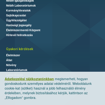
Nébih Igazgatóságok
Nébih Laboratóriumok
Kormányhivatalok
Sajtókapcsolat
Ügyfélszolgálat
Hatósági jogsegély
Élelmiszermentő Központ
Hírlevél feliratkozás
Gyakori kérdések
Élelmiszer
Állat
Növény
Laboratóriumok
Labor/Egyéb
Adatkezelési tájékoztatónkban
megismerheti, hogyan
gondoskodunk személyes adatai védelméről. Weboldalunk
cookie-kat (sütiket) használ a jobb felhasználói élmény
érdekében, melynek biztosításához kérjük, kattintson az
„Elfogadom” gombra.