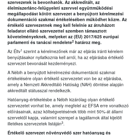
szervezetek is bevonhatók. Az akkreditált, az
élelmiszerlánc-felügyeleti szervvel együttműködési
megállapodást kötött szervezet a benyújtott kérelmezési
dokumentáció szakmai értékelésében működhet közre. Az
értékelő szervezetnek meg kell felelnie az átruházott
feladatot ellátó szervezettel szemben támasztott
követelményeknek, melyeket az (EU) 2017/625 európai
2
parlamenti és tanácsi rendelete
határoz meg.
1
Az Éltv
szerint a kérelmezőnek már az eljárás iránti kérelem
benyújtásakor nyilatkoznia kell arról, ha az eljárásba értékelő
szervezet bevonását kezdeményezi.
A Nébih a benyújtott kérelmezési dokumentáció szakmai
értékelésére olyan értékelő szervezetet von be az eljárásba,
amely a Nemzeti Akkreditáló Hatóság (NAH) döntése alapján
akkreditált státusszal rendelkezik.
Hatóanyag-értékelésbe a Nébih kizárólag olyan értékelő
szervezetet vonhat be, amely megfelel az EFSA erre vonatkozó
előírásainak, azaz költségvetésének több mint 50%-át állami
szervektől kapja, valamint szerepel a tagállamok által kijelölt
3
illetékes szervezetek listáján
.
Értékelő szervezet növényvédő szer hatóanyag és