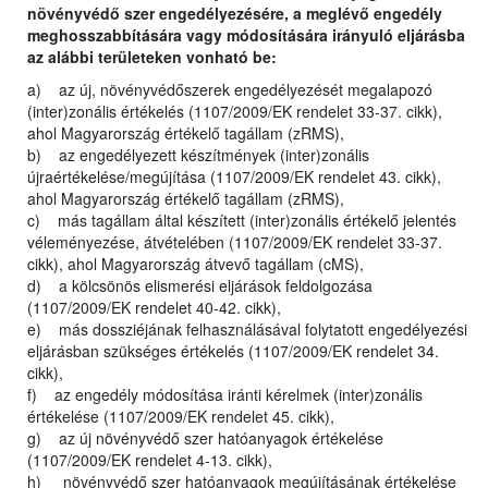
növényvédő szer engedélyezésére, a meglévő engedély
meghosszabbítására vagy módosítására irányuló eljárásba
az alábbi területeken vonható be:
a) az új, növényvédőszerek engedélyezését megalapozó
(inter)zonális értékelés (1107/2009/EK rendelet 33-37. cikk),
ahol Magyarország értékelő tagállam (zRMS),
b) az engedélyezett készítmények (inter)zonális
újraértékelése/megújítása (1107/2009/EK rendelet 43. cikk),
ahol Magyarország értékelő tagállam (zRMS),
c) más tagállam által készített (inter)zonális értékelő jelentés
véleményezése, átvételében (1107/2009/EK rendelet 33-37.
cikk), ahol Magyarország átvevő tagállam (cMS),
d) a kölcsönös elismerési eljárások feldolgozása
(1107/2009/EK rendelet 40-42. cikk),
e) más dossziéjának felhasználásával folytatott engedélyezési
eljárásban szükséges értékelés (1107/2009/EK rendelet 34.
cikk),
f) az engedély módosítása iránti kérelmek (inter)zonális
értékelése (1107/2009/EK rendelet 45. cikk),
g) az új növényvédő szer hatóanyagok értékelése
(1107/2009/EK rendelet 4-13. cikk),
h) növényvédő szer hatóanyagok megújításának értékelése