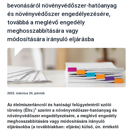
bevonásáról növényvédőszer-hatóanyag
és növényvédőszer engedélyezésére,
továbbá a meglévő engedély
meghosszabbítására vagy
módosítására irányuló eljárásba
2023. március 24, péntek
Az élelmiszerláncról és hatósági felügyeletéről szóló
1
törvény (Éltv.)
szerint a növényvédőszer-hatóanyag és
növényvédőszer engedélyezésére, a meglévő engedély
meghosszabbítására vagy módosítására irányuló
eljárásokba (a továbbiakban: eljárás) külső, ún. értékelő