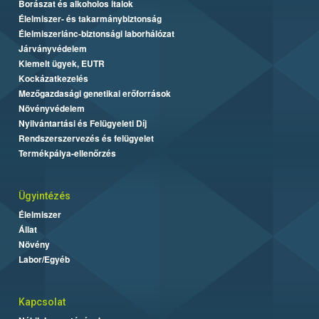
Borászat és alkoholos italok
Élelmiszer- és takarmánybiztonság
Élelmiszerlánc-biztonsági laborhálózat
Járványvédelem
Kiemelt ügyek, EUTR
Kockázatkezelés
Mezőgazdasági genetikai erőforrások
Növényvédelem
Nyilvántartási és Felügyeleti Díj
Rendszerszervezés és felügyelet
Termékpálya-ellenőrzés
Ügyintézés
Élelmiszer
Állat
Növény
Labor/Egyéb
Kapcsolat