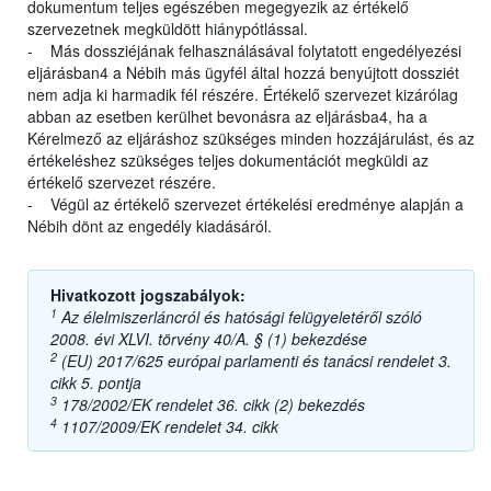
dokumentum teljes egészében megegyezik az értékelő
szervezetnek megküldött hiánypótlással.
- Más dossziéjának felhasználásával folytatott engedélyezési
eljárásban4 a Nébih más ügyfél által hozzá benyújtott dossziét
nem adja ki harmadik fél részére. Értékelő szervezet kizárólag
abban az esetben kerülhet bevonásra az eljárásba4, ha a
Kérelmező az eljáráshoz szükséges minden hozzájárulást, és az
értékeléshez szükséges teljes dokumentációt megküldi az
értékelő szervezet részére.
- Végül az értékelő szervezet értékelési eredménye alapján a
Nébih dönt az engedély kiadásáról.
Hivatkozott jogszabályok:
1
Az élelmiszerláncról és hatósági felügyeletéről szóló
2008. évi XLVI. törvény 40/A. § (1) bekezdése
2
(EU) 2017/625 európai parlamenti és tanácsi rendelet 3.
cikk 5. pontja
3
178/2002/EK rendelet 36. cikk (2) bekezdés
4
1107/2009/EK rendelet 34. cikk