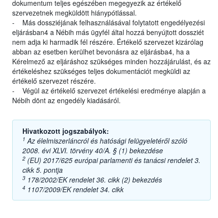
dokumentum teljes egészében megegyezik az értékelő
szervezetnek megküldött hiánypótlással.
- Más dossziéjának felhasználásával folytatott engedélyezési
eljárásban4 a Nébih más ügyfél által hozzá benyújtott dossziét
nem adja ki harmadik fél részére. Értékelő szervezet kizárólag
abban az esetben kerülhet bevonásra az eljárásba4, ha a
Kérelmező az eljáráshoz szükséges minden hozzájárulást, és az
értékeléshez szükséges teljes dokumentációt megküldi az
értékelő szervezet részére.
- Végül az értékelő szervezet értékelési eredménye alapján a
Nébih dönt az engedély kiadásáról.
Hivatkozott jogszabályok:
1
Az élelmiszerláncról és hatósági felügyeletéről szóló
2008. évi XLVI. törvény 40/A. § (1) bekezdése
2
(EU) 2017/625 európai parlamenti és tanácsi rendelet 3.
cikk 5. pontja
3
178/2002/EK rendelet 36. cikk (2) bekezdés
4
1107/2009/EK rendelet 34. cikk