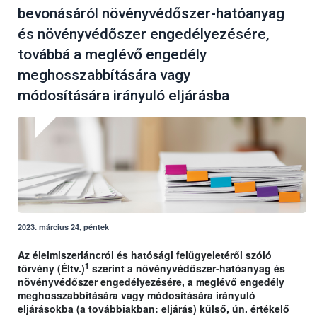
bevonásáról növényvédőszer-hatóanyag
és növényvédőszer engedélyezésére,
továbbá a meglévő engedély
meghosszabbítására vagy
módosítására irányuló eljárásba
2023. március 24, péntek
Az élelmiszerláncról és hatósági felügyeletéről szóló
1
törvény (Éltv.)
szerint a növényvédőszer-hatóanyag és
növényvédőszer engedélyezésére, a meglévő engedély
meghosszabbítására vagy módosítására irányuló
eljárásokba (a továbbiakban: eljárás) külső, ún. értékelő