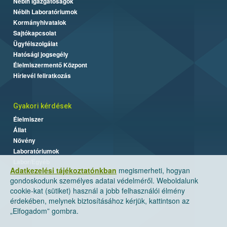
Nébih Igazgatóságok
Nébih Laboratóriumok
Kormányhivatalok
Sajtókapcsolat
Ügyfélszolgálat
Hatósági jogsegély
Élelmiszermentő Központ
Hírlevél feliratkozás
Gyakori kérdések
Élelmiszer
Állat
Növény
Laboratóriumok
Labor/Egyéb
Adatkezelési tájékoztatónkban
megismerheti, hogyan
gondoskodunk személyes adatai védelméről. Weboldalunk
cookie-kat (sütiket) használ a jobb felhasználói élmény
érdekében, melynek biztosításához kérjük, kattintson az
„Elfogadom” gombra.