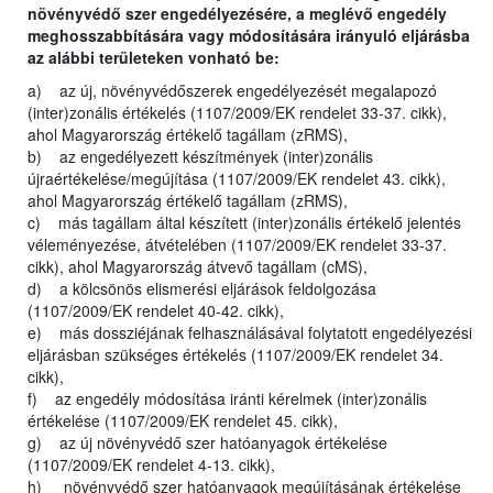
növényvédő szer engedélyezésére, a meglévő engedély
meghosszabbítására vagy módosítására irányuló eljárásba
az alábbi területeken vonható be:
a) az új, növényvédőszerek engedélyezését megalapozó
(inter)zonális értékelés (1107/2009/EK rendelet 33-37. cikk),
ahol Magyarország értékelő tagállam (zRMS),
b) az engedélyezett készítmények (inter)zonális
újraértékelése/megújítása (1107/2009/EK rendelet 43. cikk),
ahol Magyarország értékelő tagállam (zRMS),
c) más tagállam által készített (inter)zonális értékelő jelentés
véleményezése, átvételében (1107/2009/EK rendelet 33-37.
cikk), ahol Magyarország átvevő tagállam (cMS),
d) a kölcsönös elismerési eljárások feldolgozása
(1107/2009/EK rendelet 40-42. cikk),
e) más dossziéjának felhasználásával folytatott engedélyezési
eljárásban szükséges értékelés (1107/2009/EK rendelet 34.
cikk),
f) az engedély módosítása iránti kérelmek (inter)zonális
értékelése (1107/2009/EK rendelet 45. cikk),
g) az új növényvédő szer hatóanyagok értékelése
(1107/2009/EK rendelet 4-13. cikk),
h) növényvédő szer hatóanyagok megújításának értékelése