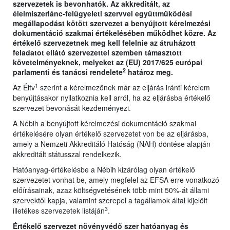
szervezetek is bevonhatók. Az akkreditált, az
élelmiszerlánc-felügyeleti szervvel együttműködési
megállapodást kötött szervezet a benyújtott kérelmezési
dokumentáció szakmai értékelésében működhet közre. Az
értékelő szervezetnek meg kell felelnie az átruházott
feladatot ellátó szervezettel szemben támasztott
követelményeknek, melyeket az (EU) 2017/625 európai
2
parlamenti és tanácsi rendelete
határoz meg.
1
Az Éltv
szerint a kérelmezőnek már az eljárás iránti kérelem
benyújtásakor nyilatkoznia kell arról, ha az eljárásba értékelő
szervezet bevonását kezdeményezi.
A Nébih a benyújtott kérelmezési dokumentáció szakmai
értékelésére olyan értékelő szervezetet von be az eljárásba,
amely a Nemzeti Akkreditáló Hatóság (NAH) döntése alapján
akkreditált státusszal rendelkezik.
Hatóanyag-értékelésbe a Nébih kizárólag olyan értékelő
szervezetet vonhat be, amely megfelel az EFSA erre vonatkozó
előírásainak, azaz költségvetésének több mint 50%-át állami
szervektől kapja, valamint szerepel a tagállamok által kijelölt
3
illetékes szervezetek listáján
.
Értékelő szervezet növényvédő szer hatóanyag és