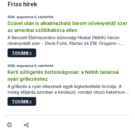
Friss hírek
2026. augusztus 6, csütörtök
Szüret után is alkalmazható három növényvédő szer
az amerikai szőlőkabóca ellen
A Nemzeti Élelmiszerlánc-biztonsági Hivatal (Nébih) három
növényvédő szer – Decis Forte, Klartan 24 EW, Oroganic –
engedélyokiratát módosította, így azok a szüretet követően,
TOVÁBB >
egészen a vesszőérettség (BBCH 91) stádiumáig
felhasználhatóak a szőlőben. A kiterjesztések célja, hogy a korai
érésű szőlőkben is legyen lehetőség a károsító elleni további
2026. augusztus 6, csütörtök
védekezésre. Az Oroganic készítmény kis kiszerelésben kiskerti
Kerti sütögetés biztonságosan: a Nébih tanácsai
felhasználók számára is elérhető és ökológiai termesztésben is
nyári grillezéshez
engedélyezett.
A grillezés a nyári étkezések egyik legkedveltebb formája. A
meleg időjárás azonban a kórokozó, romlást okozó baktériumok
gyorsabb szaporodásának is kedvez. A szabadtéri sütögetés
TOVÁBB >
ezért nem csupán a megfelelő sütési technikáról szól: legalább
ilyen fontos az alapanyagok biztonságos kezelése, az alapvető
higiéniai szabályok betartása, a megfelelő hőkezelés, valamint a
maradékok szakszerű tárolása. A Nemzeti Élelmiszerlánc-
biztonsági Hivatal (Nébih) Oktatási Programja összegyűjtötte a
biztonságos grillezés legfontosabb tudnivalóit.