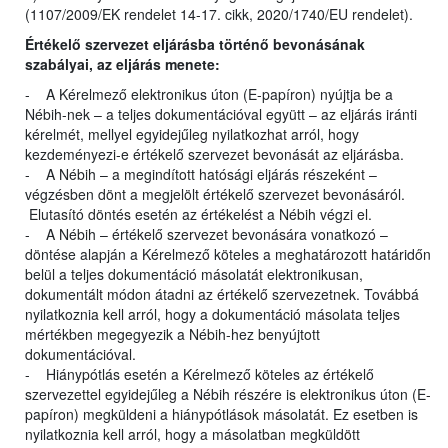
(1107/2009/EK rendelet 14-17. cikk, 2020/1740/EU rendelet).
Értékelő szervezet eljárásba történő bevonásának
szabályai, az eljárás menete:
- A Kérelmező elektronikus úton (E-papíron) nyújtja be a
Nébih-nek – a teljes dokumentációval együtt – az eljárás iránti
kérelmét, mellyel egyidejűleg nyilatkozhat arról, hogy
kezdeményezi-e értékelő szervezet bevonását az eljárásba.
- A Nébih – a megindított hatósági eljárás részeként –
végzésben dönt a megjelölt értékelő szervezet bevonásáról.
Elutasító döntés esetén az értékelést a Nébih végzi el.
- A Nébih – értékelő szervezet bevonására vonatkozó –
döntése alapján a Kérelmező köteles a meghatározott határidőn
belül a teljes dokumentáció másolatát elektronikusan,
dokumentált módon átadni az értékelő szervezetnek. Továbbá
nyilatkoznia kell arról, hogy a dokumentáció másolata teljes
mértékben megegyezik a Nébih-hez benyújtott
dokumentációval.
- Hiánypótlás esetén a Kérelmező köteles az értékelő
szervezettel egyidejűleg a Nébih részére is elektronikus úton (E-
papíron) megküldeni a hiánypótlások másolatát. Ez esetben is
nyilatkoznia kell arról, hogy a másolatban megküldött