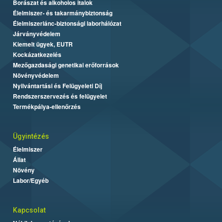
Borászat és alkoholos italok
Élelmiszer- és takarmánybiztonság
Élelmiszerlánc-biztonsági laborhálózat
Járványvédelem
Kiemelt ügyek, EUTR
Kockázatkezelés
Mezőgazdasági genetikai erőforrások
Növényvédelem
Nyilvántartási és Felügyeleti Díj
Rendszerszervezés és felügyelet
Termékpálya-ellenőrzés
Ügyintézés
Élelmiszer
Állat
Növény
Labor/Egyéb
Kapcsolat