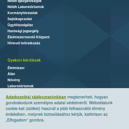
Nébih Igazgatóságok
Nébih Laboratóriumok
Kormányhivatalok
Sajtókapcsolat
Ügyfélszolgálat
Hatósági jogsegély
Élelmiszermentő Központ
Hírlevél feliratkozás
Gyakori kérdések
Élelmiszer
Állat
Növény
Laboratóriumok
Labor/Egyéb
Adatkezelési tájékoztatónkban
megismerheti, hogyan
gondoskodunk személyes adatai védelméről. Weboldalunk
cookie-kat (sütiket) használ a jobb felhasználói élmény
érdekében, melynek biztosításához kérjük, kattintson az
„Elfogadom” gombra.