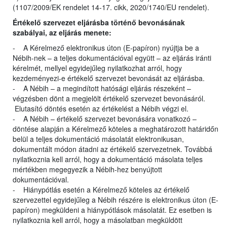
(1107/2009/EK rendelet 14-17. cikk, 2020/1740/EU rendelet).
Értékelő szervezet eljárásba történő bevonásának
szabályai, az eljárás menete:
- A Kérelmező elektronikus úton (E-papíron) nyújtja be a
Nébih-nek – a teljes dokumentációval együtt – az eljárás iránti
kérelmét, mellyel egyidejűleg nyilatkozhat arról, hogy
kezdeményezi-e értékelő szervezet bevonását az eljárásba.
- A Nébih – a megindított hatósági eljárás részeként –
végzésben dönt a megjelölt értékelő szervezet bevonásáról.
Elutasító döntés esetén az értékelést a Nébih végzi el.
- A Nébih – értékelő szervezet bevonására vonatkozó –
döntése alapján a Kérelmező köteles a meghatározott határidőn
belül a teljes dokumentáció másolatát elektronikusan,
dokumentált módon átadni az értékelő szervezetnek. Továbbá
nyilatkoznia kell arról, hogy a dokumentáció másolata teljes
mértékben megegyezik a Nébih-hez benyújtott
dokumentációval.
- Hiánypótlás esetén a Kérelmező köteles az értékelő
szervezettel egyidejűleg a Nébih részére is elektronikus úton (E-
papíron) megküldeni a hiánypótlások másolatát. Ez esetben is
nyilatkoznia kell arról, hogy a másolatban megküldött