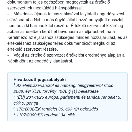
dokumentum teljes egészében megegyezik az értékelő
szervezetnek megküldött hiánypótlással.
- Más dossziéjának felhasználásával folytatott engedélyezési
eljárásban4 a Nébih más ügyfél által hozzá benyújtott dossziét
nem adja ki harmadik fél részére. Értékelő szervezet kizárólag
abban az esetben kerülhet bevonásra az eljárásba4, ha a
Kérelmező az eljáráshoz szükséges minden hozzájárulást, és az
értékeléshez szükséges teljes dokumentációt megküldi az
értékelő szervezet részére.
- Végül az értékelő szervezet értékelési eredménye alapján a
Nébih dönt az engedély kiadásáról.
Hivatkozott jogszabályok:
1
Az élelmiszerláncról és hatósági felügyeletéről szóló
2008. évi XLVI. törvény 40/A. § (1) bekezdése
2
(EU) 2017/625 európai parlamenti és tanácsi rendelet 3.
cikk 5. pontja
3
178/2002/EK rendelet 36. cikk (2) bekezdés
4
1107/2009/EK rendelet 34. cikk