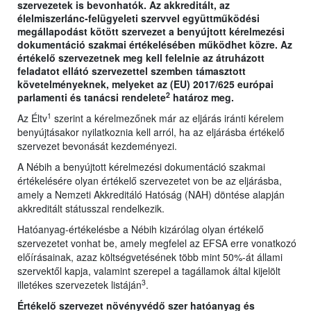
szervezetek is bevonhatók. Az akkreditált, az
élelmiszerlánc-felügyeleti szervvel együttműködési
megállapodást kötött szervezet a benyújtott kérelmezési
dokumentáció szakmai értékelésében működhet közre. Az
értékelő szervezetnek meg kell felelnie az átruházott
feladatot ellátó szervezettel szemben támasztott
követelményeknek, melyeket az (EU) 2017/625 európai
2
parlamenti és tanácsi rendelete
határoz meg.
1
Az Éltv
szerint a kérelmezőnek már az eljárás iránti kérelem
benyújtásakor nyilatkoznia kell arról, ha az eljárásba értékelő
szervezet bevonását kezdeményezi.
A Nébih a benyújtott kérelmezési dokumentáció szakmai
értékelésére olyan értékelő szervezetet von be az eljárásba,
amely a Nemzeti Akkreditáló Hatóság (NAH) döntése alapján
akkreditált státusszal rendelkezik.
Hatóanyag-értékelésbe a Nébih kizárólag olyan értékelő
szervezetet vonhat be, amely megfelel az EFSA erre vonatkozó
előírásainak, azaz költségvetésének több mint 50%-át állami
szervektől kapja, valamint szerepel a tagállamok által kijelölt
3
illetékes szervezetek listáján
.
Értékelő szervezet növényvédő szer hatóanyag és