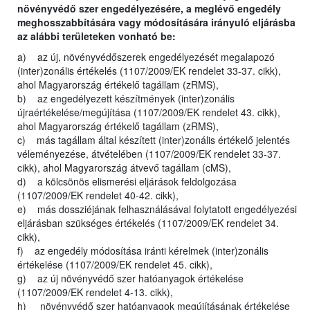
növényvédő szer engedélyezésére, a meglévő engedély
meghosszabbítására vagy módosítására irányuló eljárásba
az alábbi területeken vonható be:
a) az új, növényvédőszerek engedélyezését megalapozó
(inter)zonális értékelés (1107/2009/EK rendelet 33-37. cikk),
ahol Magyarország értékelő tagállam (zRMS),
b) az engedélyezett készítmények (inter)zonális
újraértékelése/megújítása (1107/2009/EK rendelet 43. cikk),
ahol Magyarország értékelő tagállam (zRMS),
c) más tagállam által készített (inter)zonális értékelő jelentés
véleményezése, átvételében (1107/2009/EK rendelet 33-37.
cikk), ahol Magyarország átvevő tagállam (cMS),
d) a kölcsönös elismerési eljárások feldolgozása
(1107/2009/EK rendelet 40-42. cikk),
e) más dossziéjának felhasználásával folytatott engedélyezési
eljárásban szükséges értékelés (1107/2009/EK rendelet 34.
cikk),
f) az engedély módosítása iránti kérelmek (inter)zonális
értékelése (1107/2009/EK rendelet 45. cikk),
g) az új növényvédő szer hatóanyagok értékelése
(1107/2009/EK rendelet 4-13. cikk),
h) növényvédő szer hatóanyagok megújításának értékelése