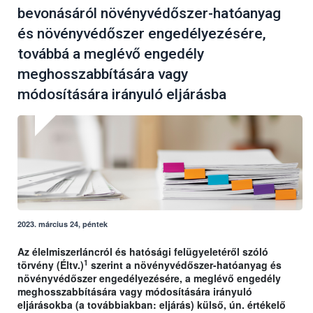
bevonásáról növényvédőszer-hatóanyag
és növényvédőszer engedélyezésére,
továbbá a meglévő engedély
meghosszabbítására vagy
módosítására irányuló eljárásba
2023. március 24, péntek
Az élelmiszerláncról és hatósági felügyeletéről szóló
1
törvény (Éltv.)
szerint a növényvédőszer-hatóanyag és
növényvédőszer engedélyezésére, a meglévő engedély
meghosszabbítására vagy módosítására irányuló
eljárásokba (a továbbiakban: eljárás) külső, ún. értékelő