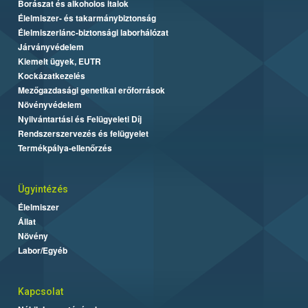
Borászat és alkoholos italok
Élelmiszer- és takarmánybiztonság
Élelmiszerlánc-biztonsági laborhálózat
Járványvédelem
Kiemelt ügyek, EUTR
Kockázatkezelés
Mezőgazdasági genetikai erőforrások
Növényvédelem
Nyilvántartási és Felügyeleti Díj
Rendszerszervezés és felügyelet
Termékpálya-ellenőrzés
Ügyintézés
Élelmiszer
Állat
Növény
Labor/Egyéb
Kapcsolat