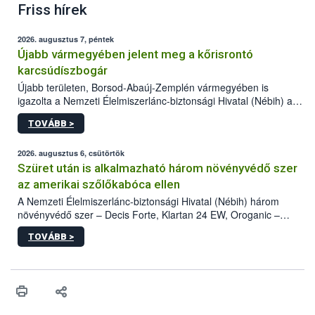
Friss hírek
2026. augusztus 7, péntek
Újabb vármegyében jelent meg a kőrisrontó
karcsúdíszbogár
Újabb területen, Borsod-Abaúj-Zemplén vármegyében is
igazolta a Nemzeti Élelmiszerlánc-biztonsági Hivatal (Nébih) a
kőrisrontó karcsúdíszbogár (Agrilus planipennis) jelenlétét. A
TOVÁBB >
kártevőt nem csak színcsapdában találták meg, de már fertőzött
fában is azonosították. A növényvédelmi szakemberek folytatják
az intenzív felderítést, emellett az intézkedéseket a szlovák
2026. augusztus 6, csütörtök
hatósággal is összehangolják a terjedés megállítása érdekében.
Szüret után is alkalmazható három növényvédő szer
az amerikai szőlőkabóca ellen
A Nemzeti Élelmiszerlánc-biztonsági Hivatal (Nébih) három
növényvédő szer – Decis Forte, Klartan 24 EW, Oroganic –
engedélyokiratát módosította, így azok a szüretet követően,
TOVÁBB >
egészen a vesszőérettség (BBCH 91) stádiumáig
felhasználhatóak a szőlőben. A kiterjesztések célja, hogy a korai
érésű szőlőkben is legyen lehetőség a károsító elleni további
védekezésre. Az Oroganic készítmény kis kiszerelésben kiskerti
felhasználók számára is elérhető és ökológiai termesztésben is
engedélyezett.