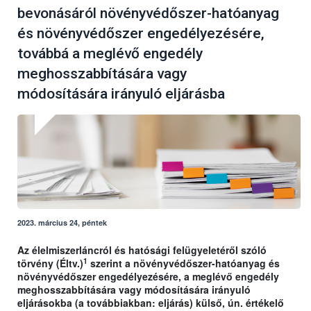
bevonásáról növényvédőszer-hatóanyag
és növényvédőszer engedélyezésére,
továbbá a meglévő engedély
meghosszabbítására vagy
módosítására irányuló eljárásba
2023. március 24, péntek
Az élelmiszerláncról és hatósági felügyeletéről szóló
1
törvény (Éltv.)
szerint a növényvédőszer-hatóanyag és
növényvédőszer engedélyezésére, a meglévő engedély
meghosszabbítására vagy módosítására irányuló
eljárásokba (a továbbiakban: eljárás) külső, ún. értékelő