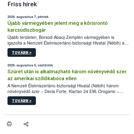
Friss hírek
2026. augusztus 7, péntek
Újabb vármegyében jelent meg a kőrisrontó
karcsúdíszbogár
Újabb területen, Borsod-Abaúj-Zemplén vármegyében is
igazolta a Nemzeti Élelmiszerlánc-biztonsági Hivatal (Nébih) a
kőrisrontó karcsúdíszbogár (Agrilus planipennis) jelenlétét. A
TOVÁBB >
kártevőt nem csak színcsapdában találták meg, de már fertőzött
fában is azonosították. A növényvédelmi szakemberek folytatják
az intenzív felderítést, emellett az intézkedéseket a szlovák
2026. augusztus 6, csütörtök
hatósággal is összehangolják a terjedés megállítása érdekében.
Szüret után is alkalmazható három növényvédő szer
az amerikai szőlőkabóca ellen
A Nemzeti Élelmiszerlánc-biztonsági Hivatal (Nébih) három
növényvédő szer – Decis Forte, Klartan 24 EW, Oroganic –
engedélyokiratát módosította, így azok a szüretet követően,
TOVÁBB >
egészen a vesszőérettség (BBCH 91) stádiumáig
felhasználhatóak a szőlőben. A kiterjesztések célja, hogy a korai
érésű szőlőkben is legyen lehetőség a károsító elleni további
védekezésre. Az Oroganic készítmény kis kiszerelésben kiskerti
felhasználók számára is elérhető és ökológiai termesztésben is
engedélyezett.