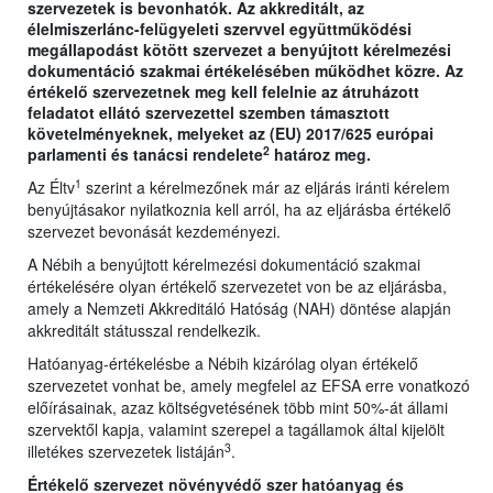
szervezetek is bevonhatók. Az akkreditált, az
élelmiszerlánc-felügyeleti szervvel együttműködési
megállapodást kötött szervezet a benyújtott kérelmezési
dokumentáció szakmai értékelésében működhet közre. Az
értékelő szervezetnek meg kell felelnie az átruházott
feladatot ellátó szervezettel szemben támasztott
követelményeknek, melyeket az (EU) 2017/625 európai
2
parlamenti és tanácsi rendelete
határoz meg.
1
Az Éltv
szerint a kérelmezőnek már az eljárás iránti kérelem
benyújtásakor nyilatkoznia kell arról, ha az eljárásba értékelő
szervezet bevonását kezdeményezi.
A Nébih a benyújtott kérelmezési dokumentáció szakmai
értékelésére olyan értékelő szervezetet von be az eljárásba,
amely a Nemzeti Akkreditáló Hatóság (NAH) döntése alapján
akkreditált státusszal rendelkezik.
Hatóanyag-értékelésbe a Nébih kizárólag olyan értékelő
szervezetet vonhat be, amely megfelel az EFSA erre vonatkozó
előírásainak, azaz költségvetésének több mint 50%-át állami
szervektől kapja, valamint szerepel a tagállamok által kijelölt
3
illetékes szervezetek listáján
.
Értékelő szervezet növényvédő szer hatóanyag és