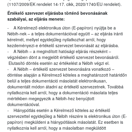
(1107/2009/EK rendelet 14-17. cikk, 2020/1740/EU rendelet).
Értékelő szervezet eljárásba történő bevonásának
szabályai, az eljárás menete:
- A Kérelmező elektronikus úton (E-papíron) nyújtja be a
Nébih-nek – a teljes dokumentációval együtt – az eljárás iránti
kérelmét, mellyel egyidejűleg nyilatkozhat arról, hogy
kezdeményezi-e értékelő szervezet bevonását az eljárásba.
- A Nébih – a megindított hatósági eljárás részeként –
végzésben dönt a megjelölt értékelő szervezet bevonásáról.
Elutasító döntés esetén az értékelést a Nébih végzi el.
- A Nébih – értékelő szervezet bevonására vonatkozó –
döntése alapján a Kérelmező köteles a meghatározott határidőn
belül a teljes dokumentáció másolatát elektronikusan,
dokumentált módon átadni az értékelő szervezetnek. Továbbá
nyilatkoznia kell arról, hogy a dokumentáció másolata teljes
mértékben megegyezik a Nébih-hez benyújtott
dokumentációval.
- Hiánypótlás esetén a Kérelmező köteles az értékelő
szervezettel egyidejűleg a Nébih részére is elektronikus úton (E-
papíron) megküldeni a hiánypótlások másolatát. Ez esetben is
nyilatkoznia kell arról, hogy a másolatban megküldött