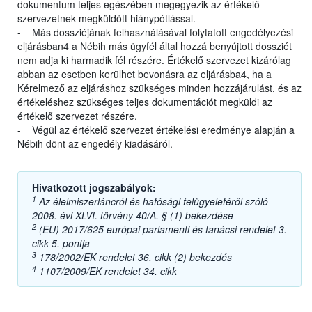
dokumentum teljes egészében megegyezik az értékelő
szervezetnek megküldött hiánypótlással.
- Más dossziéjának felhasználásával folytatott engedélyezési
eljárásban4 a Nébih más ügyfél által hozzá benyújtott dossziét
nem adja ki harmadik fél részére. Értékelő szervezet kizárólag
abban az esetben kerülhet bevonásra az eljárásba4, ha a
Kérelmező az eljáráshoz szükséges minden hozzájárulást, és az
értékeléshez szükséges teljes dokumentációt megküldi az
értékelő szervezet részére.
- Végül az értékelő szervezet értékelési eredménye alapján a
Nébih dönt az engedély kiadásáról.
Hivatkozott jogszabályok:
1
Az élelmiszerláncról és hatósági felügyeletéről szóló
2008. évi XLVI. törvény 40/A. § (1) bekezdése
2
(EU) 2017/625 európai parlamenti és tanácsi rendelet 3.
cikk 5. pontja
3
178/2002/EK rendelet 36. cikk (2) bekezdés
4
1107/2009/EK rendelet 34. cikk