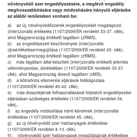
növényvédő szer engedélyezésére, a meglévő engedély
meghosszabbítására vagy módosítására irányuló eljárásba
az alábbi területeken vonható be:
a) az új, növényvédőszerek engedélyezését megalapozó
(inter)zonális értékelés (1107/2009/EK rendelet 33-37. cikk),
ahol Magyarország értékelő tagállam (zRMS),
b) az engedélyezett készítmények (inter)zonális
újraértékelése/megújítása (1107/2009/EK rendelet 43. cikk),
ahol Magyarország értékelő tagállam (zRMS),
c) más tagállam által készített (inter)zonális értékelő jelentés
véleményezése, átvételében (1107/2009/EK rendelet 33-37.
cikk), ahol Magyarország átvevő tagállam (cMS),
d) a kölcsönös elismerési eljárások feldolgozása
(1107/2009/EK rendelet 40-42. cikk),
e) más dossziéjának felhasználásával folytatott engedélyezési
eljárásban szükséges értékelés (1107/2009/EK rendelet 34.
cikk),
f) az engedély módosítása iránti kérelmek (inter)zonális
értékelése (1107/2009/EK rendelet 45. cikk),
g) az új növényvédő szer hatóanyagok értékelése
(1107/2009/EK rendelet 4-13. cikk),
h) növényvédő szer hatóanyagok megújításának értékelése