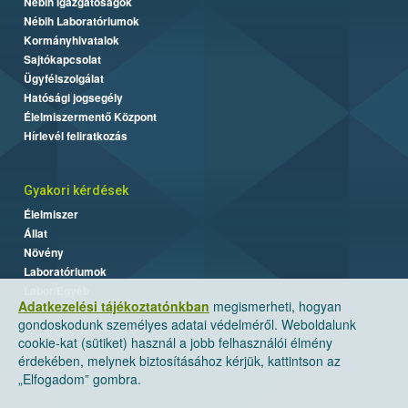
Nébih Igazgatóságok
Nébih Laboratóriumok
Kormányhivatalok
Sajtókapcsolat
Ügyfélszolgálat
Hatósági jogsegély
Élelmiszermentő Központ
Hírlevél feliratkozás
Gyakori kérdések
Élelmiszer
Állat
Növény
Laboratóriumok
Labor/Egyéb
Adatkezelési tájékoztatónkban
megismerheti, hogyan
gondoskodunk személyes adatai védelméről. Weboldalunk
cookie-kat (sütiket) használ a jobb felhasználói élmény
érdekében, melynek biztosításához kérjük, kattintson az
„Elfogadom” gombra.