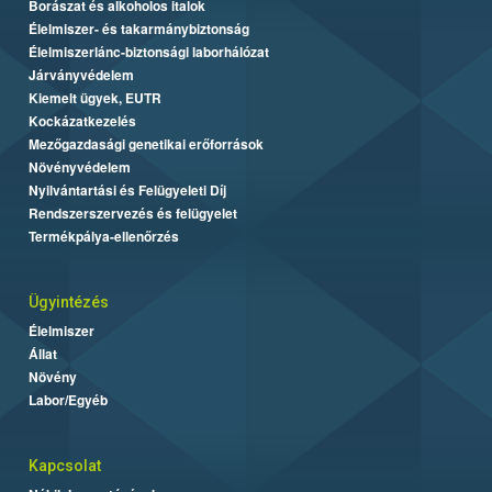
Borászat és alkoholos italok
Élelmiszer- és takarmánybiztonság
Élelmiszerlánc-biztonsági laborhálózat
Járványvédelem
Kiemelt ügyek, EUTR
Kockázatkezelés
Mezőgazdasági genetikai erőforrások
Növényvédelem
Nyilvántartási és Felügyeleti Díj
Rendszerszervezés és felügyelet
Termékpálya-ellenőrzés
Ügyintézés
Élelmiszer
Állat
Növény
Labor/Egyéb
Kapcsolat