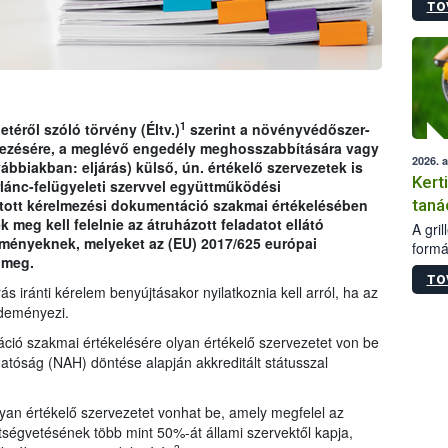
TO
módos
egész
felha
célja
lehet
Az Or
felha
1
etéről szóló törvény (Éltv.)
szerint a növényvédőszer-
terme
ezésére, a meglévő engedély meghosszabbítására vagy
2026. 
ábbiakban: eljárás) külső, ún. értékelő szervezetek is
Kert
rlánc-felügyeleti szervvel együttműködési
taná
jtott kérelmezési dokumentáció szakmai értékelésében
meg kell felelnie az átruházott feladatot ellátó
A gri
lményeknek, melyeket az (EU) 2017/625 európai
formá
 meg.
romlá
TO
szapo
s iránti kérelem benyújtásakor nyilatkoznia kell arról, ha az
sütög
zdeményezi.
techni
ció szakmai értékelésére olyan értékelő szervezetet von be
alapa
higié
atóság (NAH) döntése alapján akkreditált státusszal
hőkez
tárol
yan értékelő szervezetet vonhat be, amely megfelel az
Hivat
tségvetésének több mint 50%-át állami szervektől kapja,
a biz