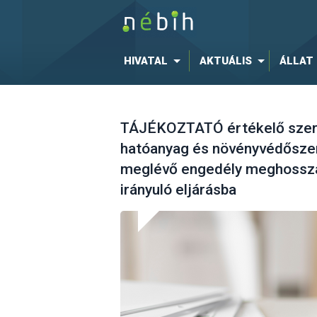
HIVATAL
AKTUÁLIS
ÁLLAT
TÁJÉKOZTATÓ értékelő szerv
hatóanyag és növényvédőszer
meglévő engedély meghossza
irányuló eljárásba