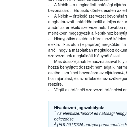
- A Nébih – a megindított hatósági eljárás
bevonásáról. Elutasító döntés esetén az ért
- A Nébih – értékelő szervezet bevonására
meghatározott határidőn belül a teljes dok
átadni az értékelő szervezetnek. Továbbá ny
mértékben megegyezik a Nébih-hez benyújt
- Hiánypótlás esetén a Kérelmező köteles a
elektronikus úton (E-papíron) megküldeni a 
arról, hogy a másolatban megküldött dokum
szervezetnek megküldött hiánypótlással.
- Más dossziéjának felhasználásával folyta
hozzá benyújtott dossziét nem adja ki harma
esetben kerülhet bevonásra az eljárásba4,
hozzájárulást, és az értékeléshez szüksége
részére.
- Végül az értékelő szervezet értékelési e
Hivatkozott jogszabályok:
1
Az élelmiszerláncról és hatósági felügye
bekezdése
2
(EU) 2017/625 európai parlamenti és tan