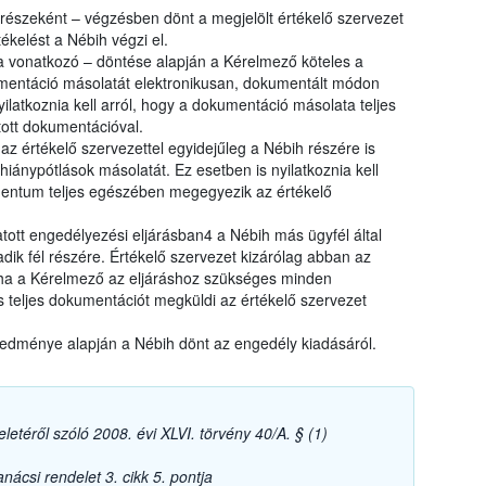
 részeként – végzésben dönt a megjelölt értékelő szervezet
ékelést a Nébih végzi el.
 vonatkozó – döntése alapján a Kérelmező köteles a
umentáció másolatát elektronikusan, dokumentált módon
ilatkoznia kell arról, hogy a dokumentáció másolata teljes
ott dokumentációval.
z értékelő szervezettel egyidejűleg a Nébih részére is
hiánypótlások másolatát. Ez esetben is nyilatkoznia kell
entum teljes egészében megegyezik az értékelő
tott engedélyezési eljárásban4 a Nébih más ügyfél által
dik fél részére. Értékelő szervezet kizárólag abban az
 ha a Kérelmező az eljáráshoz szükséges minden
s teljes dokumentációt megküldi az értékelő szervezet
redménye alapján a Nébih dönt az engedély kiadásáról.
letéről szóló 2008. évi XLVI. törvény 40/A. § (1)
ácsi rendelet 3. cikk 5. pontja