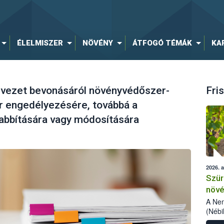
ÉLELMISZER
NÖVÉNY
ÁTFOGÓ TÉMÁK
KA
ezet bevonásáról növényvédőszer-
Fris
 engedélyezésére, továbbá a
bbítására vagy módosítására
2026. 
Szür
növé
szől
A Nem
(Nébi
Klart