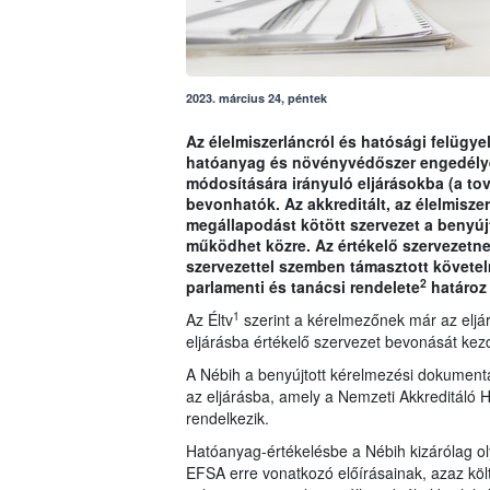
2023. március 24, péntek
Az élelmiszerláncról és hatósági felügyel
hatóanyag és növényvédőszer engedély
módosítására irányuló eljárásokba (a tov
bevonhatók. Az akkreditált, az élelmisze
megállapodást kötött szervezet a benyú
működhet közre. Az értékelő szervezetnek 
szervezettel szemben támasztott követe
2
parlamenti és tanácsi rendelete
határoz
1
Az Éltv
szerint a kérelmezőnek már az eljárá
eljárásba értékelő szervezet bevonását ke
A Nébih a benyújtott kérelmezési dokumentá
az eljárásba, amely a Nemzeti Akkreditáló H
rendelkezik.
Hatóanyag-értékelésbe a Nébih kizárólag ol
EFSA erre vonatkozó előírásainak, azaz köl