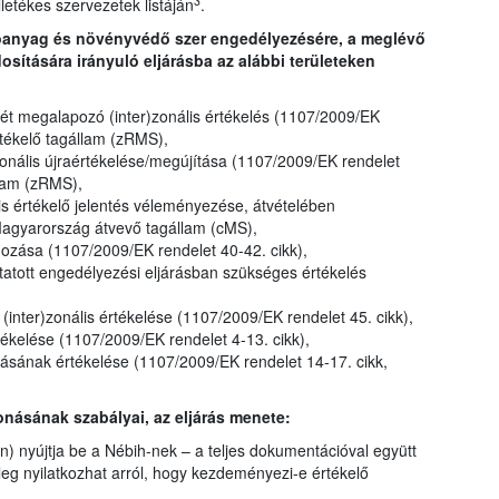
3
illetékes szervezetek listáján
.
tóanyag és növényvédő szer engedélyezésére, a meglévő
ítására irányuló eljárásba az alábbi területeken
t megalapozó (inter)zonális értékelés (1107/2009/EK
rtékelő tagállam (zRMS),
onális újraértékelése/megújítása (1107/2009/EK rendelet
llam (zRMS),
lis értékelő jelentés véleményezése, átvételében
Magyarország átvevő tagállam (cMS),
gozása (1107/2009/EK rendelet 40-42. cikk),
atott engedélyezési eljárásban szükséges értékelés
inter)zonális értékelése (1107/2009/EK rendelet 45. cikk),
kelése (1107/2009/EK rendelet 4-13. cikk),
ának értékelése (1107/2009/EK rendelet 14-17. cikk,
onásának szabályai, az eljárás menete:
) nyújtja be a Nébih-nek – a teljes dokumentációval együtt
jűleg nyilatkozhat arról, hogy kezdeményezi-e értékelő