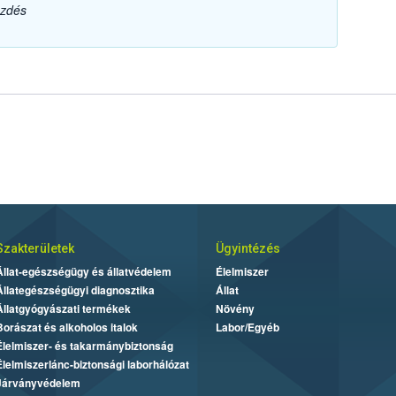
ezdés
Szakterületek
Ügyintézés
Állat-egészségügy és állatvédelem
Élelmiszer
Állategészségügyi diagnosztika
Állat
Állatgyógyászati termékek
Növény
Borászat és alkoholos italok
Labor/Egyéb
Élelmiszer- és takarmánybiztonság
Élelmiszerlánc-biztonsági laborhálózat
Járványvédelem