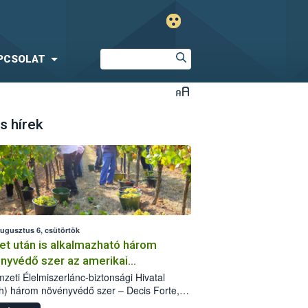
PCSOLAT
s hírek
augusztus 6, csütörtök
et után is alkalmazható három
nyvédő szer az amerikai
őkabóca ellen
zeti Élelmiszerlánc-biztonsági Hivatal
h) három növényvédő szer – Decis Forte,
an 24 EW, Oroganic – engedélyokiratát